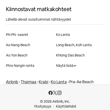
Kiinnostavat matkakohteet
Lähellä olevat suosituimmat nähtävyydet
Phi Phi -saaret
Ko Lanta
Ao Nang Beach
Long Beach, Koh Lanta
Ao Yon Beach
Khlong Dao Beach
Phra Nangin ranta
Näytä lisää
Airbnb
Thaimaa
Krabi
Ko Lanta
Pra-Ae Beach
© 2026 Airbnb, Inc.
Yksityisyys
Käyttöehdot