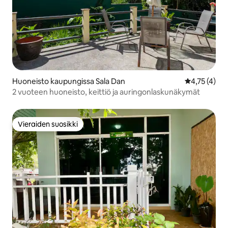
Huoneisto kaupungissa Sala Dan
Keskimääräin
4,75 (4)
2 vuoteen huoneisto, keittiö ja auringonlaskunäkymät
Vieraiden suosikki
Vieraiden suosikki