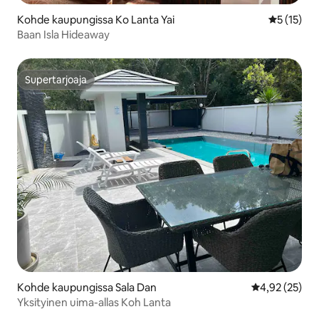
Kohde kaupungissa Ko Lanta Yai
Keskimäärä
5 (15)
Baan Isla Hideaway
Supertarjoaja
Supertarjoaja
Kohde kaupungissa Sala Dan
Keskimääräine
4,92 (25)
Yksityinen uima-allas Koh Lanta