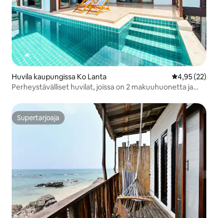
Huvila kaupungissa Ko Lanta
Keskimääräine
4,95 (22)
Perheystävälliset huvilat, joissa on 2 makuuhuonetta ja
uima-allas
Supertarjoaja
Supertarjoaja