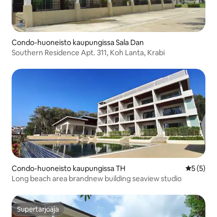
Condo-huoneisto kaupungissa Sala Dan
Southern Residence Apt. 311, Koh Lanta, Krabi
Condo-huoneisto kaupungissa TH
Keskimäär
5 (5)
Long beach area brandnew building seaview studio
Supertarjoaja
Supertarjoaja