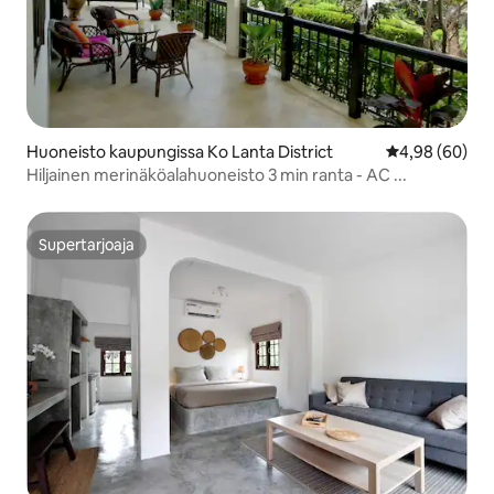
Huoneisto kaupungissa Ko Lanta District
Keskimääräine
4,98 (60)
Hiljainen merinäköalahuoneisto 3 min ranta - AC ...
Supertarjoaja
Supertarjoaja