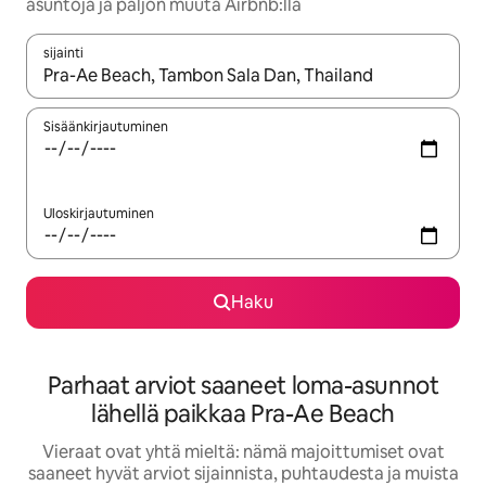
asuntoja ja paljon muuta Airbnb:llä
sijainti
Kun tulokset ovat saatavilla, navigoi ylös- ja alas-nuolinäppäimi
Sisäänkirjautuminen
Uloskirjautuminen
Haku
Parhaat arviot saaneet loma-asunnot
lähellä paikkaa Pra-Ae Beach
Vieraat ovat yhtä mieltä: nämä majoittumiset ovat
saaneet hyvät arviot sijainnista, puhtaudesta ja muista