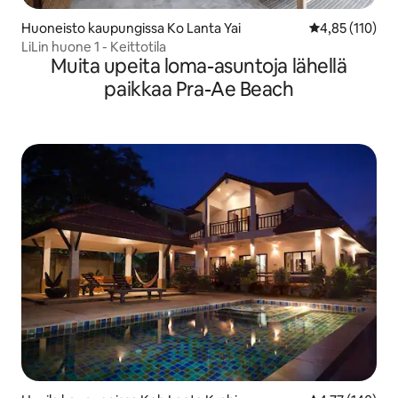
Huoneisto kaupungissa Ko Lanta Yai
Keskimääräinen
4,85 (110)
LiLin huone 1 - Keittotila
Muita upeita loma-asuntoja lähellä
paikkaa Pra-Ae Beach