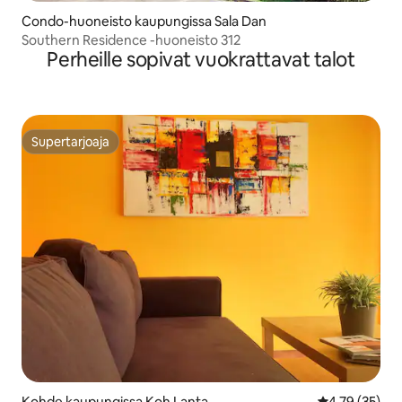
Condo-huoneisto kaupungissa Sala Dan
Southern Residence -huoneisto 312
Perheille sopivat vuokrattavat talot
Supertarjoaja
Supertarjoaja
Kohde kaupungissa Koh Lanta
Keskimääräine
4,79 (35)