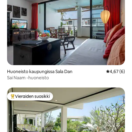
Huoneisto kaupungissa Sala Dan
Keskimääräin
4,67 (6)
Sai Naam -huoneisto
Vieraiden suosikki
Vieraiden suosikkien parhaimmistoa