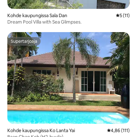
Kohde kaupungissa Sala Dan
Keskimäärä
5 (11)
Dream Pool Villa with Sea Glimpses.
Supertarjoaja
Supertarjoaja
Kohde kaupungissa Ko Lanta Yai
Keskimääräinen
4,86 (111)
Baan Chao Koh (H2-huvila)