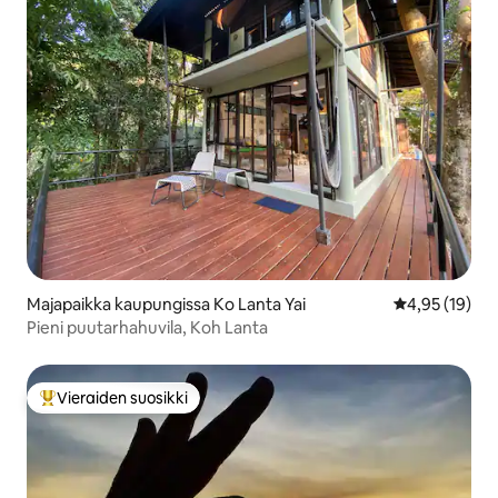
Majapaikka kaupungissa Ko Lanta Yai
Keskimääräine
4,95 (19)
Pieni puutarhahuvila, Koh Lanta
Vieraiden suosikki
Vieraiden suosikkien parhaimmistoa