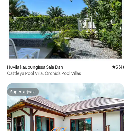
Huvila kaupungissa Sala Dan
Keskimäär
5 (4)
Cattleya Pool Villa. Orchids Pool Villas
Supertarjoaja
Supertarjoaja