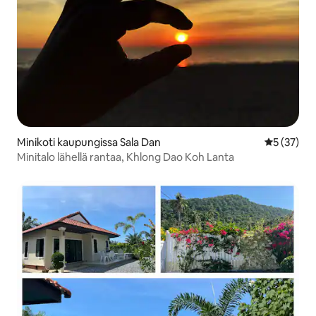
Minikoti kaupungissa Sala Dan
Keskimäärä
5 (37)
Minitalo lähellä rantaa, Khlong Dao Koh Lanta