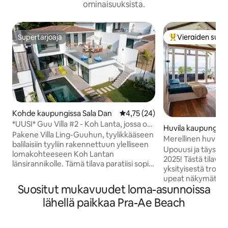
ominaisuuksista.
Supertarjoaja
Vieraiden suosi
Supertarjoaja
Vieraiden suosik
Kohde kaupungissa Sala Dan
Keskimääräinen arvio 4,75/5, 2
4,75 (24)
*UUSI* Guu Villa #2 - Koh Lanta, jossa on
Huvila kaupungiss
yksityinen uima-allas
Pakene Villa Ling-Guuhun, tyylikkääseen
Merellinen huvila
balilaisiin tyyliin rakennettuun ylelliseen
vanhassa kaupung
Upouusi ja täysin
lomakohteeseen Koh Lantan
2025! Tästä tilavasta, boheemityylisestä
länsirannikolle. Tämä tilava paratiisi sopii
yksityisestä troop
täydellisesti perheille tai kahdelle
upeat näkymät mere
pariskunnalle, ja siinä on vuodepaikkoja
Suositut mukavuudet loma-asunnoissa
lehtipuulattiat ja 
kuudelle kahdessa makuuhuoneessa
kaikkialla. Nauti tä
lähellä paikkaa Pra-Ae Beach
sekä lasten mittatilaustyönä valmistettu
länsimaisesta keitti
kerrossänky. Nauti yksityisestä 6 metrin
erittäin nopeasta 
reunattomasta uima-altaasta ja upeista
täydellinen rento