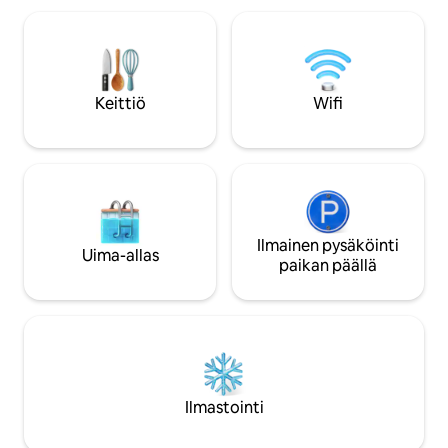
trooppisista näkymistä yläkerrasta Phi
majoittumiseen tai
Phi -saarelle päin. Koe täydellinen
rauhallisessa ja v
thaimaalainen loma lyömättömässä
vanhassakaupungi
keskeisessä paikassa Long Beachillä, vain
itärannikolla. Rannat ovat lyhyen 15
lyhyen kävelymatkan päässä saaren
minuutin ajomatk
parhaista ravintoloista. Ylellinen
Keittiö
Wifi
Lantapolehouses *
saariparatiisisi odottaa!
yökohtainen hinta 
veloittaman 15,5 
Ilmainen pysäköinti
Uima-allas
paikan päällä
Ilmastointi