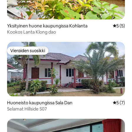
Yksityinen huone kaupungissa Kohlanta
Keskimäär
5 (5)
Kookos Lanta Klong dao
Vieraiden suosikki
Vieraiden suosikki
Huoneisto kaupungissa Sala Dan
Keskimäär
5 (7)
Selamat Hillside S07