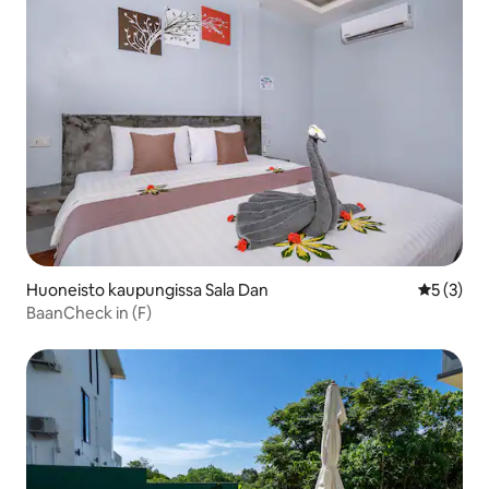
Huoneisto kaupungissa Sala Dan
Keskimäär
5 (3)
BaanCheck in (F)