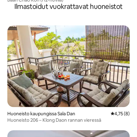
Ilmastoidut vuokrattavat huoneistot
Huoneisto kaupungissa Sala Dan
Keskimääräin
4,75 (8)
Huoneisto 206 – Klong Daon rannan vieressä