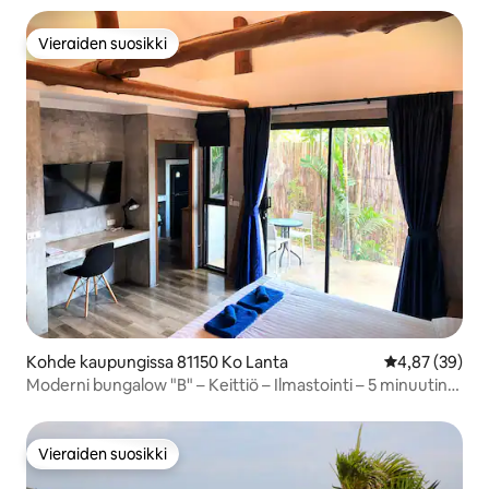
Vieraiden suosikki
Vieraiden suosikki
Kohde kaupungissa 81150 Ko Lanta
Keskimääräine
4,87 (39)
Moderni bungalow "B" – Keittiö – Ilmastointi – 5 minuutin
kävelymatka rannalle
Vieraiden suosikki
Vieraiden suosikki