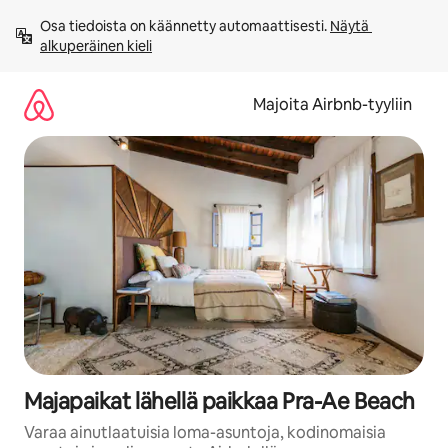
Jätä
Osa tiedoista on käännetty automaattisesti. 
Näytä 
sisältö
alkuperäinen kieli
väliin
Majoita Airbnb-tyyliin
Majapaikat lähellä paikkaa Pra-Ae Beach
Varaa ainutlaatuisia loma-asuntoja, kodinomaisia