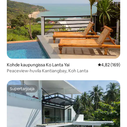
Kohde kaupungissa Ko Lanta Yai
Keskimääräinen
4,82 (169)
Peaceview-huvila Kantiangbay, Koh Lanta
Supertarjoaja
Supertarjoaja