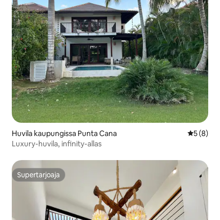
Huvila kaupungissa Punta Cana
Keskimäär
5 (8)
Luxury-huvila, infinity-allas
Supertarjoaja
Supertarjoaja