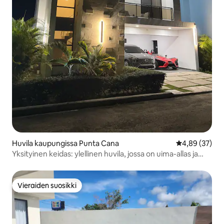
Huvila kaupungissa Punta Cana
Keskimääräine
4,89 (37)
Yksityinen keidas: ylellinen huvila, jossa on uima-allas ja
rauhallisuutta
Vieraiden suosikki
Vieraiden suosikki