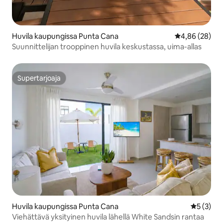
Huvila kaupungissa Punta Cana
Keskimääräine
4,86 (28)
Suunnittelijan trooppinen huvila keskustassa, uima-allas
Supertarjoaja
Supertarjoaja
Huvila kaupungissa Punta Cana
Keskimäär
5 (3)
Viehättävä yksityinen huvila lähellä White Sandsin rantaa