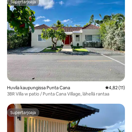
Supertarjoaja
Supertarjoaja
Huvila kaupungissa Punta Cana
Keskimääräine
4,82 (11)
3BR Villa w patio / Punta Cana Village, lähellä rantaa
Supertarjoaja
Supertarjoaja