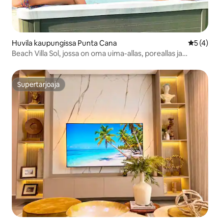
Huvila kaupungissa Punta Cana
Keskimäär
5 (4)
Beach Villa Sol, jossa on oma uima-allas, poreallas ja
grillauspaikka
Supertarjoaja
Supertarjoaja