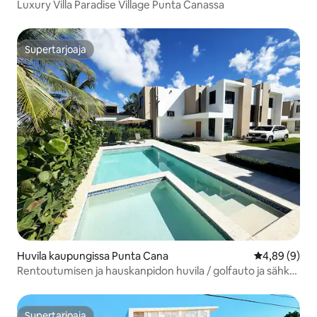
Luxury Villa Paradise Village Punta Canassa
Supertarjoaja
Supertarjoaja
Huvila kaupungissa Punta Cana
Keskimääräin
4,89 (9)
Rentoutumisen ja hauskanpidon huvila / golfauto ja sähkö
sisältyvät hintaan
Supertarjoaja