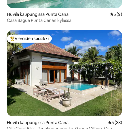
Huvila kaupungissa Punta Cana
Keskimäär
5 (9)
Casa Bagua Punta Canan kylässä
Vieraiden suosikki
Vieraiden suosikkien parhaimmistoa
Huvila kaupungissa Punta Cana
Keskimäärä
5 (33)
Villa Coral Bliss, 2 makuuhuonetta, Green Village, Cap