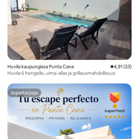
Huvila kaupungissa Punta Cana
Keskimääräine
4,91 (23)
Huvila 6 hengelle, uima-allas ja grillausmahdollisuus
Supertarjoaja
Supertarjoaja