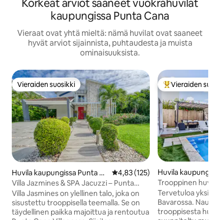
Korkeat arviot saaneet vuokrahuvilat
kaupungissa Punta Cana
Vieraat ovat yhtä mieltä: nämä huvilat ovat saaneet
hyvät arviot sijainnista, puhtaudesta ja muista
ominaisuuksista.
Vieraiden suosikki
Vieraiden suosi
Vieraiden suosikki
Vieraiden suosik
Huvila kaupungiss
Huvila kaupungissa Punta C
Keskimääräinen arvio 4,83/5, 12
4,83 (125)
na
ana
Trooppinen huvila |
Villa Jazmines & SPA Jacuzzi – Punta
poreallas lähellä r
Cana Village
Tervetuloa yksityi
Villa Jasmines on ylellinen talo, joka on
Bavarossa. Nauti r
sisustettu trooppisella teemalla. Se on
trooppisesta huvil
täydellinen paikka majoittua ja rentoutua