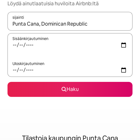
Löydä ainutlaatuisia huviloita Airbnb:ltä
sijainti
Kun tulokset ovat saatavilla, navigoi ylös- ja alas-nuolinäppäimi
Sisäänkirjautuminen
Uloskirjautuminen
Haku
Tilastoja kaupungin Punta Cana