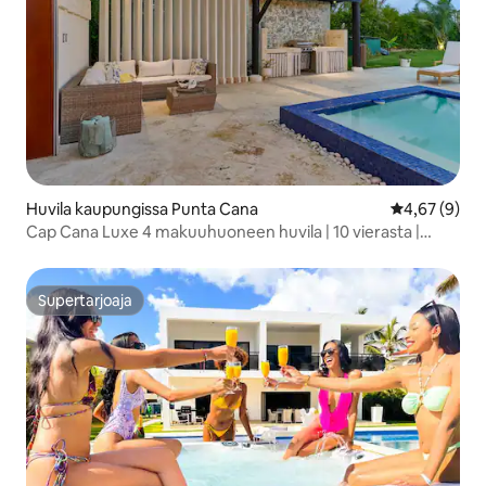
Huvila kaupungissa Punta Cana
Keskimääräin
4,67 (9)
Cap Cana Luxe 4 makuuhuoneen huvila | 10 vierasta |
uima-allas
Supertarjoaja
Supertarjoaja