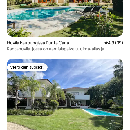
Huvila kaupungissa Punta Cana
Keskimääräin
4,9 (39)
Rantahuvila, jossa on aamiaispalvelu, uima-allas ja
golfkärry
Vieraiden suosikki
Vieraiden suosikki