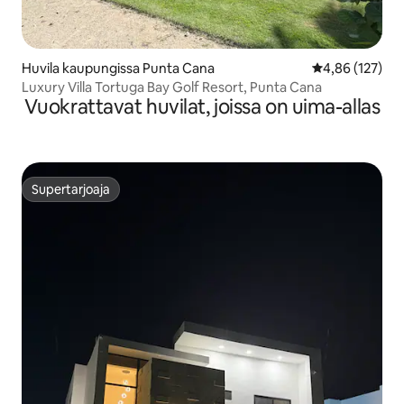
Huvila kaupungissa Punta Cana
Keskimääräinen
4,86 (127)
Luxury Villa Tortuga Bay Golf Resort, Punta Cana
Vuokrattavat huvilat, joissa on uima-allas
Supertarjoaja
Supertarjoaja