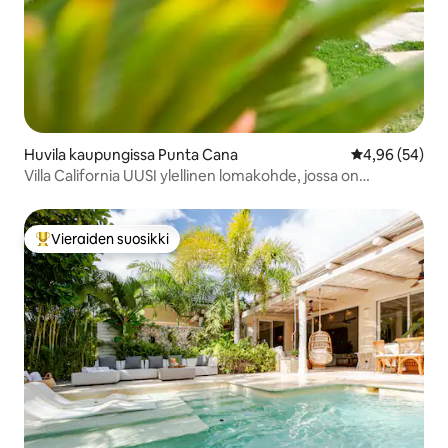
Huvila kaupungissa Punta Cana
Keskimääräine
4,96 (54)
Villa California UUSI ylellinen lomakohde, jossa on
yksityinen uima-allas
Vieraiden suosikki
Vieraiden suosikkien parhaimmistoa