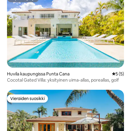
Supertarjoaja
Huvila kaupungissa Punta Cana
Keskimäär
5 (5)
Cocotal Gated Villa: yksityinen uima-allas, poreallas, golf
Vieraiden suosikki
Vieraiden suosikki