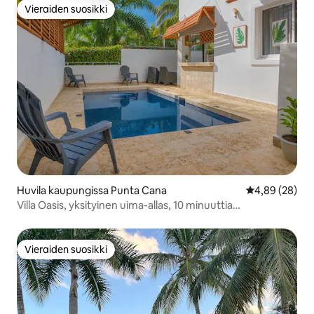
Vieraiden suosikki
Vieraiden suosikki
Huvila kaupungissa Punta Cana
Keskimääräine
4,89 (28)
Villa Oasis, yksityinen uima-allas, 10 minuuttia
lentokentälle
Vieraiden suosikki
Vieraiden suosikki