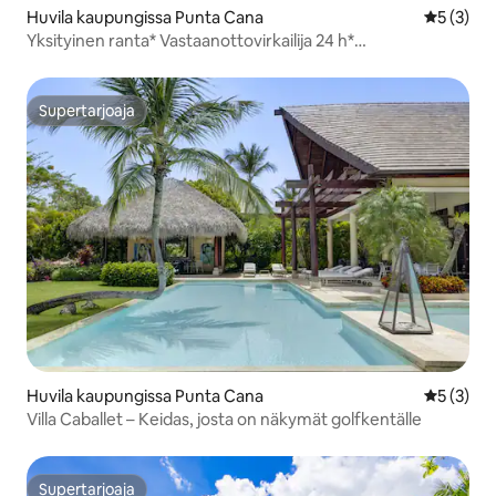
Huvila kaupungissa Punta Cana
Keskimäär
5 (3)
Yksityinen ranta* Vastaanottovirkailija 24 h*
Siivous*Lomakeskus
Supertarjoaja
Supertarjoaja
Huvila kaupungissa Punta Cana
Keskimäär
5 (3)
Villa Caballet – Keidas, josta on näkymät golfkentälle
Supertarjoaja