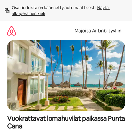
Jätä
Osa tiedoista on käännetty automaattisesti. 
Näytä 
sisältö
alkuperäinen kieli
väliin
Majoita Airbnb-tyyliin
Vuokrattavat lomahuvilat paikassa Punta
Cana