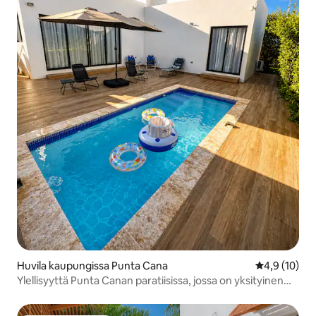
Huvila kaupungissa Punta Cana
Keskimääräin
4,9 (10)
Ylellisyyttä Punta Canan paratiisissa, jossa on yksityinen
uima-allas