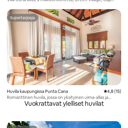
Cana
Supertarjoaja
Supertarjoaja
Huvila kaupungissa Punta Cana
Keskimääräin
4,8 (15)
Romanttinen huvila, jossa on yksityinen uima-allas ja
Vuokrattavat ylelliset huvilat
trooppinen puutarha