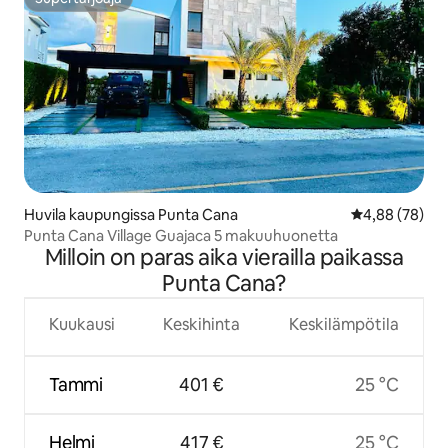
Supertarjoaja
Huvila kaupungissa Punta Cana
Keskimääräine
4,88 (78)
Punta Cana Village Guajaca 5 makuuhuonetta
Milloin on paras aika vierailla paikassa
Punta Cana?
Kuukausi
Keskihinta
Keskilämpötila
Tammi
401 €
25 °C
Helmi
417 €
25 °C