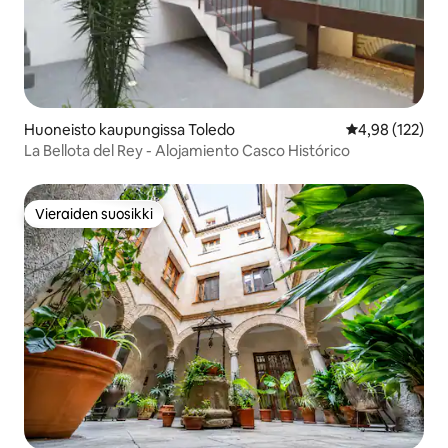
Huoneisto kaupungissa Toledo
Keskimääräinen
4,98 (122)
La Bellota del Rey - Alojamiento Casco Histórico
Vieraiden suosikki
Vieraiden suosikki