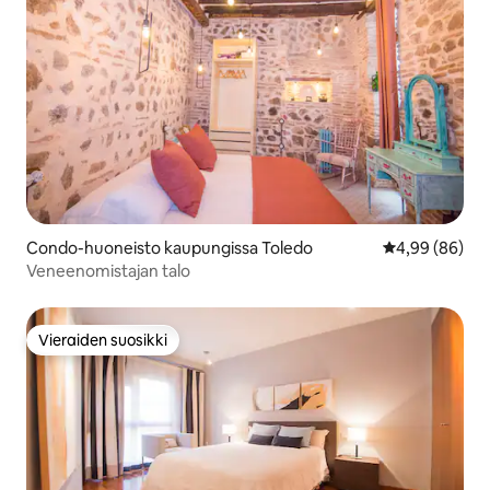
Condo-huoneisto kaupungissa Toledo
Keskimääräine
4,99 (86)
Veneenomistajan talo
Vieraiden suosikki
Vieraiden suosikki