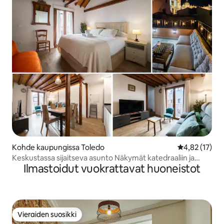
Kohde kaupungissa Toledo
Keskimääräine
4,82 (17)
Keskustassa sijaitseva asunto Näkymät katedraaliin ja
Ilmastoidut vuokrattavat huoneistot
Alcázariin Lemmikit
Vieraiden suosikki
Vieraiden suosikki