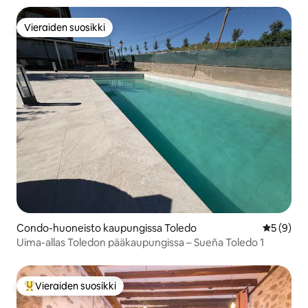
Vieraiden suosikki
Vieraiden suosikki
Condo-huoneisto kaupungissa Toledo
Keskimäär
5 (9)
Uima-allas Toledon pääkaupungissa – Sueña Toledo 1
Vieraiden suosikki
Vieraiden suosikkien parhaimmistoa