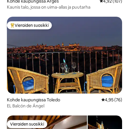
Kohde kaupungissa Argés
Keskimääräinen
4,92 (107)
Kaunis talo, jossa on uima-allas ja puutarha
Vieraiden suosikki
Vieraiden suosikkien parhaimmistoa
Kohde kaupungissa Toledo
Keskimääräine
4,95 (76)
EL Balcón de Ángel
Vieraiden suosikki
Vieraiden suosikki