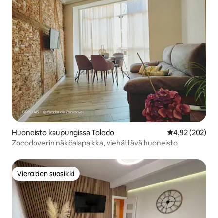
Huoneisto kaupungissa Toledo
Keskimääräinen
4,92 (202)
Zocodoverin näköalapaikka, viehättävä huoneisto
Vieraiden suosikki
Vieraiden suosikki