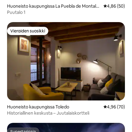
Huoneisto kaupungissa La Puebla de Montalbá
Keskimääräine
4,86 (50)
n
Puutalo 1
Vieraiden suosikki
Vieraiden suosikki
Huoneisto kaupungissa Toledo
Keskimääräine
4,96 (70)
Historiallinen keskusta – Juutalaiskortteli
Supertarjoaja