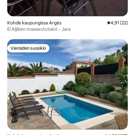
Kohde kaupungissa Argés
Keskimääräine
4,91 (22)
El Aljiben maaseututalot – Jara
Vieraiden suosikki
Vieraiden suosikki