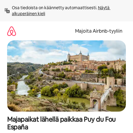
Jätä
Osa tiedoista on käännetty automaattisesti. 
Näytä 
sisältö
alkuperäinen kieli
väliin
Majoita Airbnb-tyyliin
Majapaikat lähellä paikkaa Puy du Fou
España