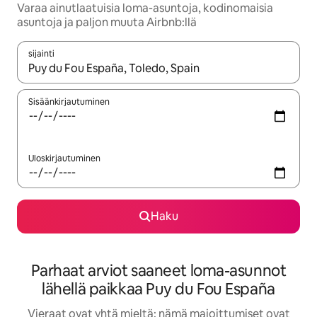
Varaa ainutlaatuisia loma-asuntoja, kodinomaisia
asuntoja ja paljon muuta Airbnb:llä
sijainti
Kun tulokset ovat saatavilla, navigoi ylös- ja alas-nuolinäppäimi
Sisäänkirjautuminen
Uloskirjautuminen
Haku
Parhaat arviot saaneet loma-asunnot
lähellä paikkaa Puy du Fou España
Vieraat ovat yhtä mieltä: nämä majoittumiset ovat