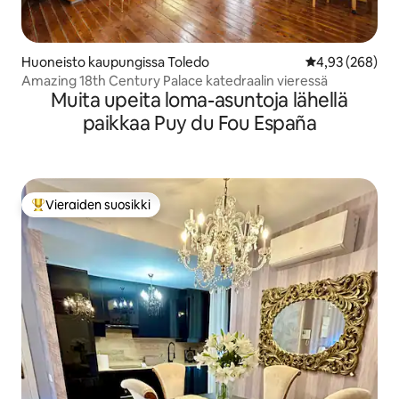
Huoneisto kaupungissa Toledo
Keskimääräinen
4,93 (268)
Amazing 18th Century Palace katedraalin vieressä
Muita upeita loma-asuntoja lähellä
paikkaa Puy du Fou España
Vieraiden suosikki
Vieraiden suosikkien parhaimmistoa