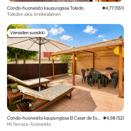
Condo-huoneisto kaupungissa Toledo
Keskimääräinen
4,77 (551)
Toledon aika: kreikkalainen
Vieraiden suosikki
Vieraiden suosikki
Condo-huoneisto kaupungissa El Casar de Esc
Keskimääräine
4,98 (52)
alona
Mi Terraza -huoneisto