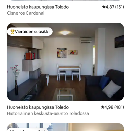
Huoneisto kaupungissa Toledo
Keskimääräinen
4,87 (151)
Cisneros Cardenal
Vieraiden suosikki
Vieraiden suosikkien parhaimmistoa
Huoneisto kaupungissa Toledo
Keskimääräinen
4,98 (481)
Historiallinen keskusta-asunto Toledossa