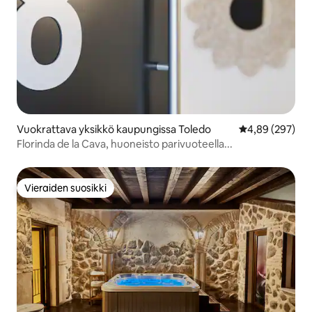
Vuokrattava yksikkö kaupungissa Toledo
Keskimääräinen
4,89 (297)
Florinda de la Cava, huoneisto parivuoteella...
Vieraiden suosikki
Vieraiden suosikki