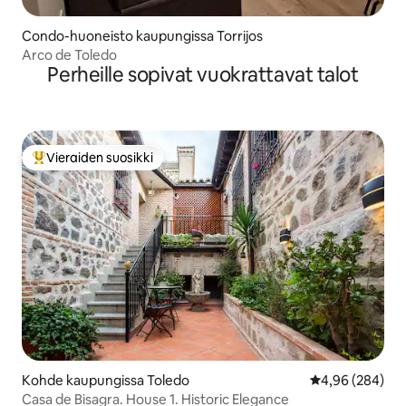
Condo-huoneisto kaupungissa Torrijos
Arco de Toledo
Perheille sopivat vuokrattavat talot
Vieraiden suosikki
Vieraiden suosikkien parhaimmistoa
Kohde kaupungissa Toledo
Keskimääräinen
4,96 (284)
Casa de Bisagra. House 1. Historic Elegance