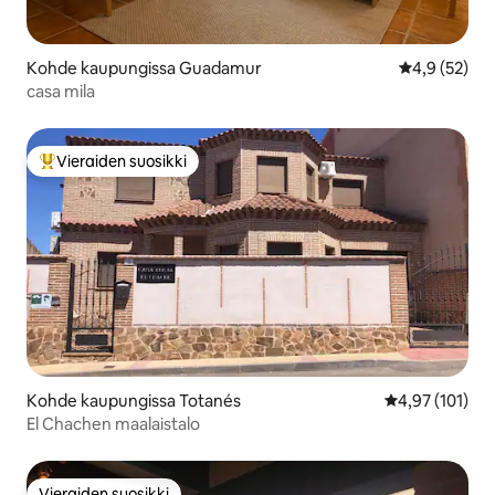
Kohde kaupungissa Guadamur
Keskimääräin
4,9 (52)
casa mila
Vieraiden suosikki
Vieraiden suosikkien parhaimmistoa
Kohde kaupungissa Totanés
Keskimääräinen
4,97 (101)
El Chachen maalaistalo
Vieraiden suosikki