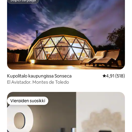
Supertarjoaja
Kupolitalo kaupungissa Sonseca
Keskimääräinen
4,91 (518)
El Avistador. Montes de Toledo
Vieraiden suosikki
Vieraiden suosikki