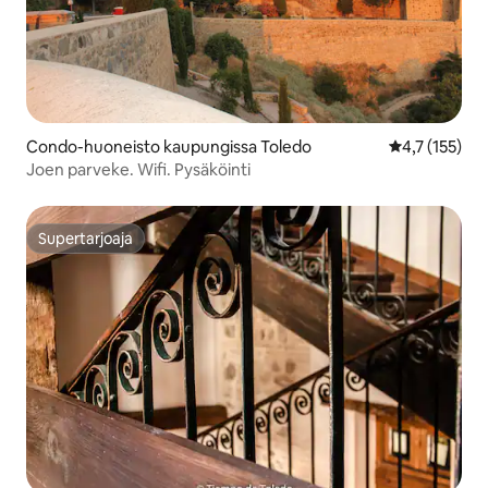
Condo-huoneisto kaupungissa Toledo
Keskimääräine
4,7 (155)
Joen parveke. Wifi. Pysäköinti
Supertarjoaja
Supertarjoaja