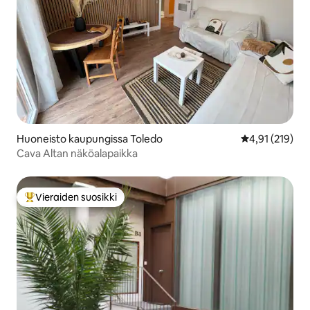
Huoneisto kaupungissa Toledo
Keskimääräinen
4,91 (219)
Cava Altan näköalapaikka
Vieraiden suosikki
Vieraiden suosikkien parhaimmistoa