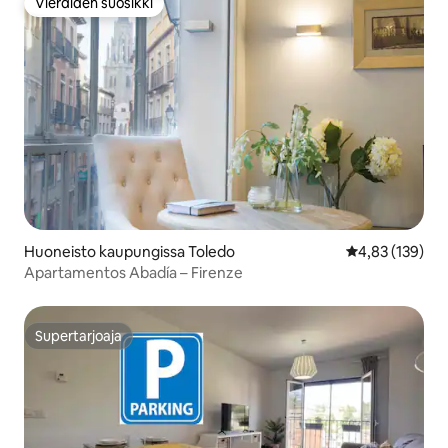
Vieraiden suosikki
Vieraiden suosikki
Huoneisto kaupungissa Toledo
Keskimääräinen
4,83 (139)
Apartamentos Abadía – Firenze
Supertarjoaja
Supertarjoaja