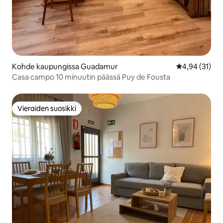
Kohde kaupungissa Guadamur
Keskimääräine
4,94 (31)
Casa campo 10 minuutin päässä Puy de Fousta
Vieraiden suosikki
Vieraiden suosikki