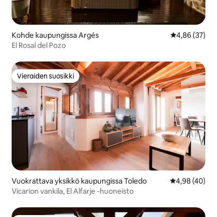
Kohde kaupungissa Argés
Keskimääräine
4,86 (37)
El Rosal del Pozo
Vieraiden suosikki
Vieraiden suosikki
Vuokrattava yksikkö kaupungissa Toledo
Keskimääräine
4,98 (40)
Vicarion vankila, El Alfarje -huoneisto