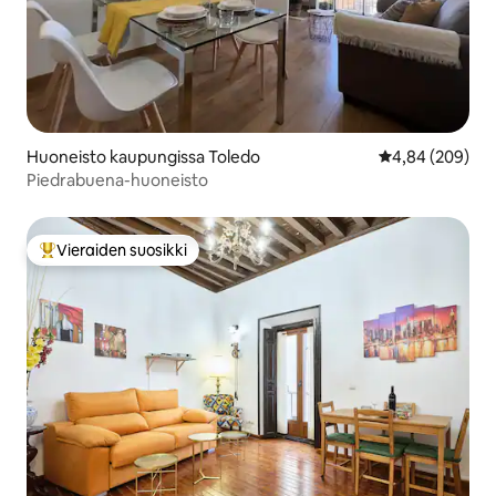
Huoneisto kaupungissa Toledo
Keskimääräinen
4,84 (209)
Piedrabuena-huoneisto
Vieraiden suosikki
Vieraiden suosikkien parhaimmistoa