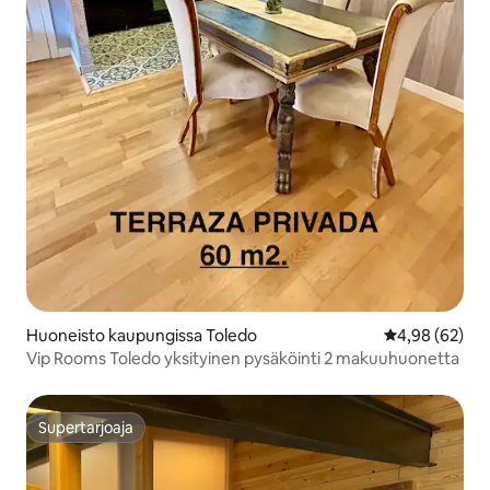
Huoneisto kaupungissa Toledo
Keskimääräine
4,98 (62)
Vip Rooms Toledo yksityinen pysäköinti 2 makuuhuonetta
Supertarjoaja
Supertarjoaja