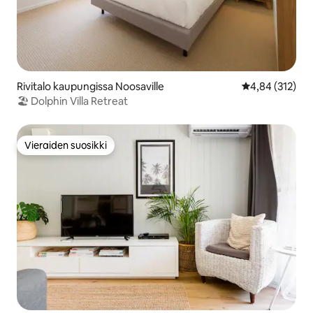
Rivitalo kaupungissa Noosaville
Keskimääräinen
4,84 (312)
🏖 Dolphin Villa Retreat
Vieraiden suosikki
Vieraiden suosikki