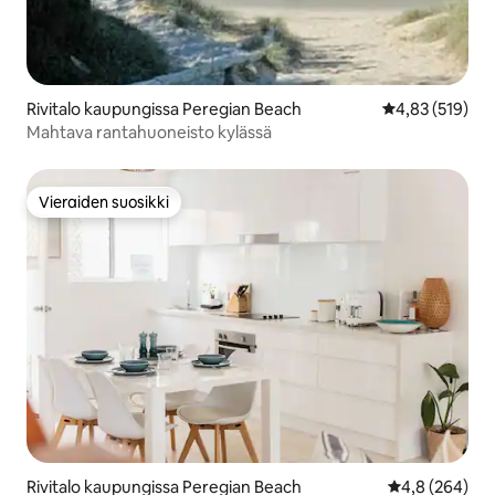
Rivitalo kaupungissa Peregian Beach
Keskimääräinen
4,83 (519)
Mahtava rantahuoneisto kylässä
Vieraiden suosikki
Vieraiden suosikki
Rivitalo kaupungissa Peregian Beach
Keskimääräine
4,8 (264)