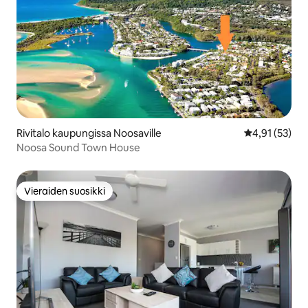
Rivitalo kaupungissa Noosaville
Keskimääräine
4,91 (53)
Noosa Sound Town House
Vieraiden suosikki
Vieraiden suosikki