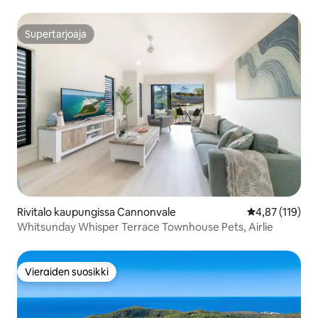
Supertarjoaja
Supertarjoaja
Rivitalo kaupungissa Cannonvale
Keskimääräinen
4,87 (119)
Whitsunday Whisper Terrace Townhouse Pets, Airlie
Vieraiden suosikki
Vieraiden suosikki