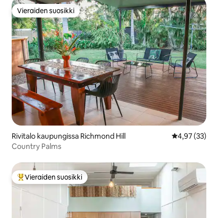
Vieraiden suosikki
Vieraiden suosikki
Rivitalo kaupungissa Richmond Hill
Keskimääräine
4,97 (33)
Country Palms
Vieraiden suosikki
Vieraiden suosikkien parhaimmistoa