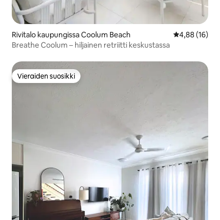
Rivitalo kaupungissa Coolum Beach
Keskimääräine
4,88 (16)
Breathe Coolum – hiljainen retriitti keskustassa
Vieraiden suosikki
Vieraiden suosikki