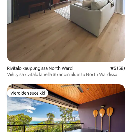
Rivitalo kaupungissa North Ward
Keskimäärä
5 (58)
Viihtyisä rivitalo lähellä Strandin aluetta North Wardissa
Vieraiden suosikki
Vieraiden suosikki