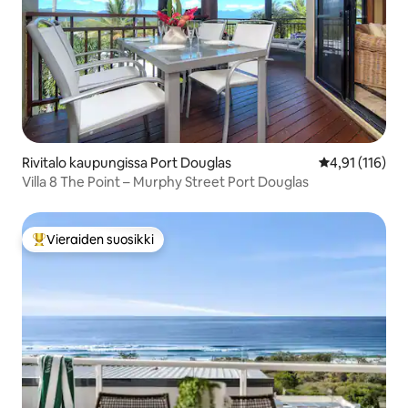
Rivitalo kaupungissa Port Douglas
Keskimääräinen
4,91 (116)
Villa 8 The Point – Murphy Street Port Douglas
Vieraiden suosikki
Vieraiden suosikkien parhaimmistoa