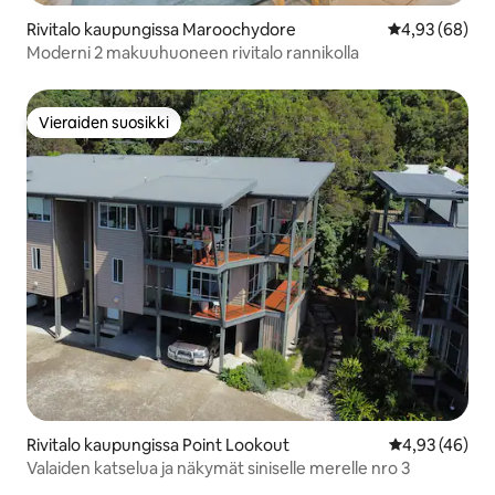
Rivitalo kaupungissa Maroochydore
Keskimääräine
4,93 (68)
Moderni 2 makuuhuoneen rivitalo rannikolla
Vieraiden suosikki
Vieraiden suosikki
Rivitalo kaupungissa Point Lookout
Keskimääräine
4,93 (46)
Valaiden katselua ja näkymät siniselle merelle nro 3