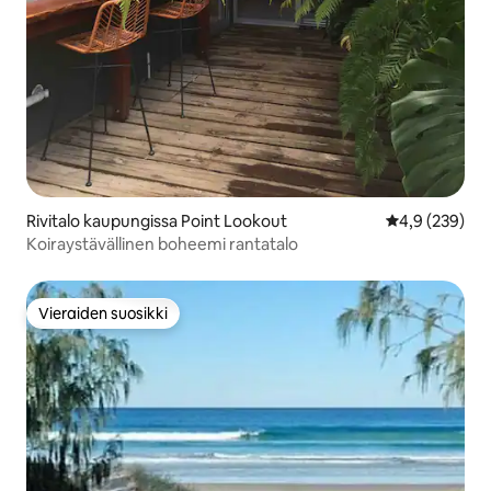
Rivitalo kaupungissa Point Lookout
Keskimääräine
4,9 (239)
Koiraystävällinen boheemi rantatalo
Vieraiden suosikki
Vieraiden suosikki