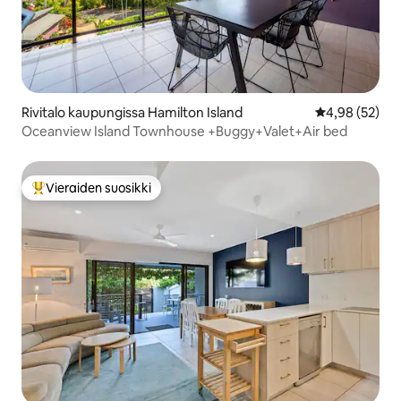
Rivitalo kaupungissa Hamilton Island
Keskimääräine
4,98 (52)
Oceanview Island Townhouse +Buggy+Valet+Air bed
Vieraiden suosikki
Vieraiden suosikkien parhaimmistoa