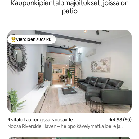
Kaupunkipientalomajoitukset, joissa on
patio
Vieraiden suosikki
Vieraiden suosikkien parhaimmistoa
Rivitalo kaupungissa Noosaville
Keskimääräine
4,98 (50)
Noosa Riverside Haven – helppo kävelymatka joelle ja
rannalle