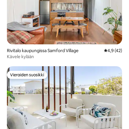
Rivitalo kaupungissa Samford Village
Keskimääräin
4,9 (42)
Kävele kylään
Vieraiden suosikki
Vieraiden suosikki