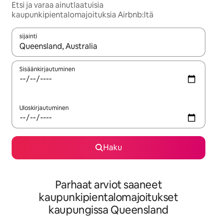
Etsi ja varaa ainutlaatuisia
kaupunkipientalomajoituksia Airbnb:ltä
sijainti
Kun tulokset ovat saatavilla, navigoi ylös- ja alas-nuolinäppäimi
Sisäänkirjautuminen
Uloskirjautuminen
Haku
Parhaat arviot saaneet
kaupunkipientalomajoitukset
kaupungissa Queensland