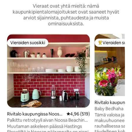
Vieraat ovat yhtä mieltä: nämä
kaupunkipientalomajoitukset ovat saaneet hyvät
arviot sijainnista, puhtaudesta ja muista
ominaisuuksista.
Vieraiden suosikki
Vieraiden suosi
Vieraiden suosikki
Vieraiden suosik
Rivitalo kaupungi
Baby Bedhaha
Rivitalo kaupungissa Noosa
Keskimääräinen arvio 4,96/5, 51
4,96 (519)
Tämä valoisa ja va
Heads
Palkittu retrotyyli aivan Noosa Beachin
makuuhuoneen koh
takana!
rauhallisessa sade
Muutaman askeleen päässä Hastings
täydellinen kohde 
Streetiltä ja Noosan päärannalta on pieni,