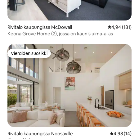
Rivitalo kaupungissa McDowall
Keskimääräinen
4,94 (181)
Keona Grove Home (2), jossa on kaunis uima-allas
Vieraiden suosikki
Vieraiden suosikki
Rivitalo kaupungissa Noosaville
Keskimääräine
4,93 (14)