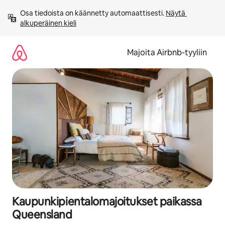
Jätä
Osa tiedoista on käännetty automaattisesti. 
Näytä 
sisältö
alkuperäinen kieli
väliin
Majoita Airbnb-tyyliin
Kaupunkipientalomajoitukset paikassa
Queensland