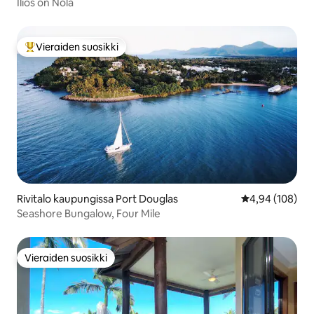
Ilios on Nola
Vieraiden suosikki
Vieraiden suosikkien parhaimmistoa
Rivitalo kaupungissa Port Douglas
Keskimääräinen
4,94 (108)
Seashore Bungalow, Four Mile
Vieraiden suosikki
Vieraiden suosikki