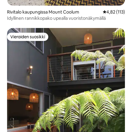
Rivitalo kaupungissa Mount Coolum
Keskimääräinen
4,82 (113)
Idyllinen rannikkopako upealla vuoristonäkymällä
Vieraiden suosikki
Vieraiden suosikki