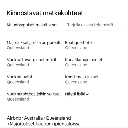
Kiinnostavat matkakohteet
Muuntyyppiset majoitukset
Tarjolla olevaa tekemistä
Majoitukset, joissa on poreallas
Boutique-hotellit
Queensland
Queensland
Vuokrattavat pienet mökit
Karjatilamajoitukset
Queensland
Queensland
Vuokrahuvilat
Konttimajoitukset
Queensland
Queensland
Vuokrakohteet, joihin voi tuoda lemmikin
Näytä lisää
Queensland
Airbnb
Australia
Queensland
Majoitukset kaupunkipientaloissa