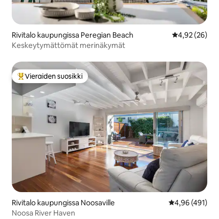
Rivitalo kaupungissa Peregian Beach
Keskimääräine
4,92 (26)
Keskeytymättömät merinäkymät
Vieraiden suosikki
Vieraiden suosikkien parhaimmistoa
Rivitalo kaupungissa Noosaville
Keskimääräinen
4,96 (491)
Noosa River Haven