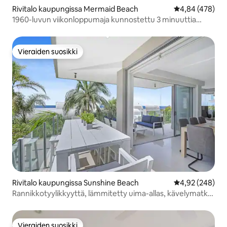
Rivitalo kaupungissa Mermaid Beach
Keskimääräinen
4,84 (478)
1960-luvun viikonloppumaja kunnostettu 3 minuuttia
rannalle
Vieraiden suosikki
Vieraiden suosikki
Rivitalo kaupungissa Sunshine Beach
Keskimääräinen
4,92 (248)
Rannikkotyylikkyyttä, lämmitetty uima-allas, kävelymatka
rannalle
Vieraiden suosikki