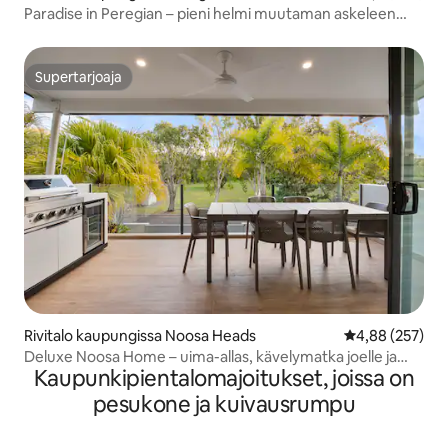
Paradise in Peregian – pieni helmi muutaman askeleen
päässä rannalta
Supertarjoaja
Supertarjoaja
Rivitalo kaupungissa Noosa Heads
Keskimääräinen
4,88 (257)
Deluxe Noosa Home – uima-allas, kävelymatka joelle ja
Kaupunkipientalomajoitukset, joissa on
rannalle
pesukone ja kuivausrumpu