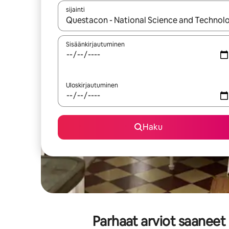
sijainti
Kun tulokset ovat saatavilla, navigoi ylös- ja alas
Sisäänkirjautuminen
Uloskirjautuminen
Haku
Parhaat arviot saaneet 