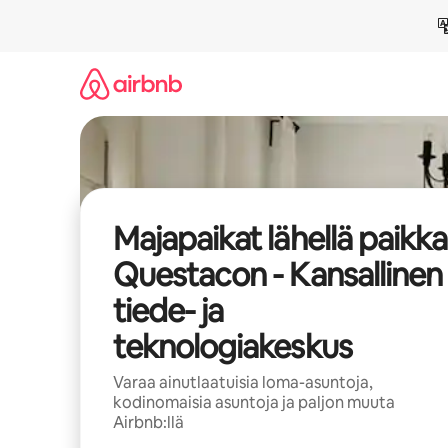
Jätä
sisältö
väliin
Majapaikat lähellä paikk
Questacon - Kansallinen
tiede- ja
teknologiakeskus
Varaa ainutlaatuisia loma-asuntoja,
kodinomaisia asuntoja ja paljon muuta
Airbnb:llä