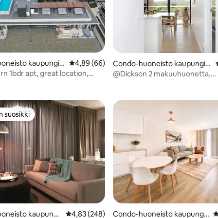
oneisto kaupungis
Keskimääräinen arvio 4,89/5, 66 arvostelua
4,89 (66)
94/5, 552 arvostelua
Condo-huoneisto kaupungis
n
sa Dickson
n 1bdr apt, great location,
@Dickson 2 makuuhuonetta,
king
sähköajoneuvo, parveke, lähell
pysäköinti
n suosikki
n suosikki
81/5, 166 arvostelua
oneisto kaupungi
Keskimääräinen arvio 4,83/5, 248 arvostelua
4,83 (248)
Condo-huoneisto kaupungis
K