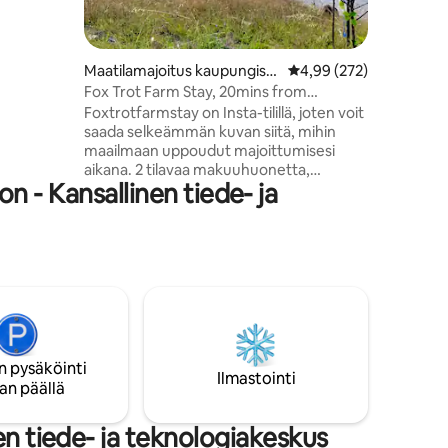
in on
tsee vain
Canberran
Maatilamajoitus kaupungiss
Keskimääräinen arvio 4
4,99 (272)
ähellä
a Wallaroo
Fox Trot Farm Stay, 20mins from
Canberra cbd
Foxtrotfarmstay on Insta-tilillä, joten voit
a-alueita.
saada selkeämmän kuvan siitä, mihin
maailmaan uppoudut majoittumisesi
toutua
aikana. 2 tilavaa makuuhuonetta,
luesta ja
 - Kansallinen tiede- ja
ylellinen kylpyhuone, jossa on erillinen
kylpyamme, ja kaunis
avokeittiö/oleskelutila, josta on upeat
näkymät kumpuileville kukkuloille ja
laajalle maaseudulle. Rentoudu ja nauti
upeista auringonlaskuista kauniiden
teksasilaisten pitkäkorvalehmien Jimmy
ja Rustyn seurassa tai kävele ympäri
kiinteistöä ja tutustu siihen. Sähköhuovat
kaikissa vuoteissa kylmempinä
n pysäköinti
Ilmastointi
kuukausina. JA pidä silmällä ketun 🦊
an päällä
jälkiä.
en tiede- ja teknologiakeskus