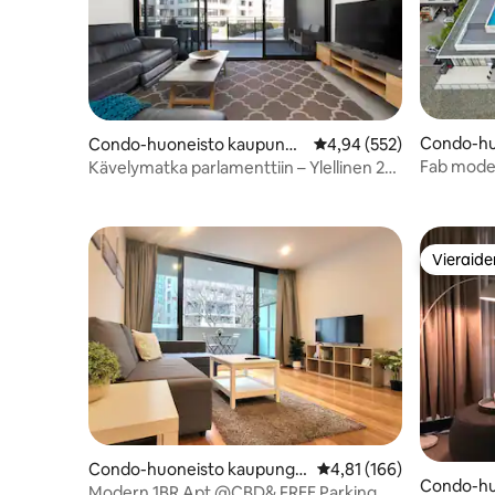
Condo-hu
Condo-huoneisto kaupungi
Keskimääräinen arvio 4,
4,94 (552)
sa Dickso
ssa Barton
Fab moder
Kävelymatka parlamenttiin – Ylellinen 2
pool, par
makuuhuoneen kohde | 2 turvallista
pysäköintialuetta
Vieraide
Vieraide
Condo-huoneisto kaupungis
Keskimääräinen arvio 4,
4,81 (166)
Condo-hu
sa Canberra
Modern 1BR Apt @CBD& FREE Parking &