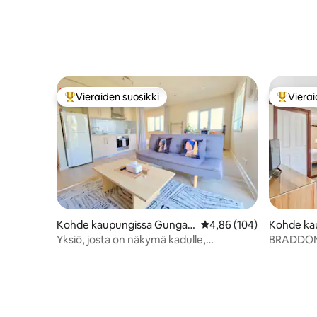
Vieraiden suosikki
Vierai
Vieraiden suosikkien parhaimmistoa
Vieraide
Kohde kaupungissa Gungah
Keskimääräinen arvio 4,
4,86 (104)
Kohde ka
lin
Yksiö, josta on näkymä kadulle,
BRADDON
Gungahlinin keskustassa