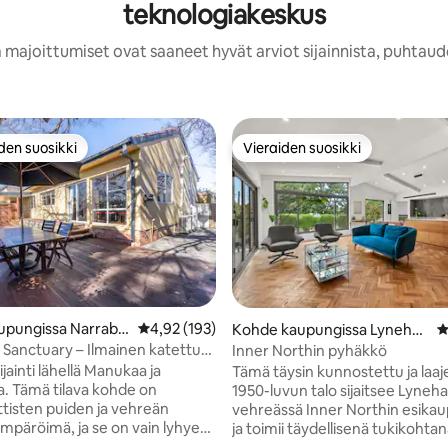
teknologiakeskus
 majoittumiset ovat saaneet hyvät arviot sijainnista, puhtaud
den suosikki
Vieraiden suosikki
n suosikkien parhaimmistoa
Vieraiden suosikki
upungissa Narrabu
Keskimääräinen arvio 4,92/5, 193 arvostelua
4,92 (193)
Kohde kaupungissa Lyneha
K
m
y Sanctuary – Ilmainen katettu
Inner Northin pyhäkkö
 5/5, 207 arvostelua
i
sijainti lähellä Manukaa ja
Tämä täysin kunnostettu ja laa
a. Tämä tilava kohde on
1950-luvun talo sijaitsee Lyneh
tisten puiden ja vehreän
vehreässä Inner Northin esika
mpäröimä, ja se on vain lyhyen
ja toimii täydellisenä tukikohtana
kan tai ajomatkan päässä
seikkailuillesi Canberrassa. Kau