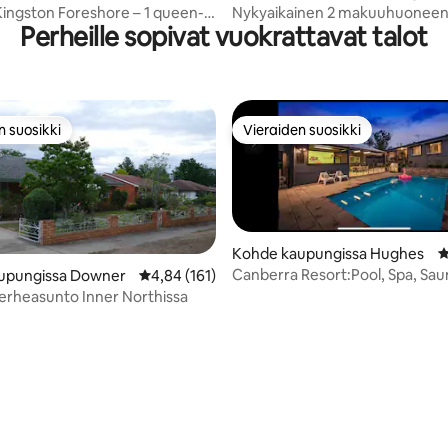
ton
sa Griffith
ingston Foreshore – 1 queen-
Nykyaikainen 2 makuuhuonee
Perheille sopivat vuokrattavat talot
e / vuodehuoneisto +
huoneisto Kingstonissa
i
n suosikki
Vieraiden suosikki
n suosikki
Vieraiden suosikki
Kohde kaupungissa Hughes
K
Canberra Resort:Pool, Spa, Sau
upungissa Downer
Keskimääräinen arvio 4,84/5, 161 arvostelua
4,84 (161)
Alfresco Dining
rheasunto Inner Northissa
,9/5, 158 arvostelua