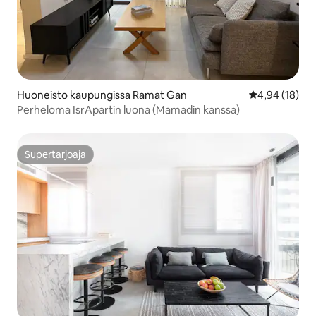
Huoneisto kaupungissa Ramat Gan
Keskimääräine
4,94 (18)
Perheloma IsrApartin luona (Mamadin kanssa)
Supertarjoaja
Supertarjoaja