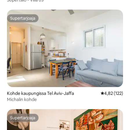
Supertarjoaja
Supertarjoaja
Kohde kaupungissa Tel Aviv-Jaffa
Keskimääräinen
4,82 (122)
Michalin kohde
Supertarjoaja
Supertarjoaja