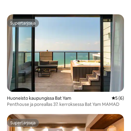
Supertarjoaja
Supertarjoaja
Huoneisto kaupungissa Bat Yam
Keskimäär
5 (6)
Penthouse ja poreallas 37. kerroksessa Bat Yam MAMAD
Supertarjoaja
Supertarjoaja