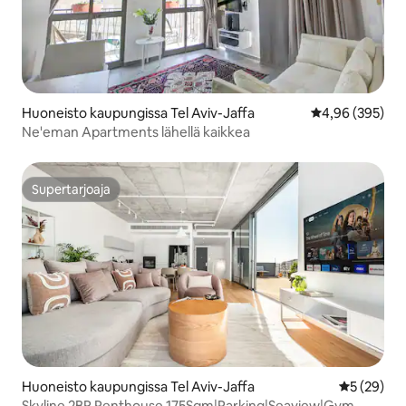
Huoneisto kaupungissa Tel Aviv-Jaffa
Keskimääräinen
4,96 (395)
Ne'eman Apartments lähellä kaikkea
Supertarjoaja
Supertarjoaja
Huoneisto kaupungissa Tel Aviv-Jaffa
Keskimäärä
5 (29)
Skyline 2BR Penthouse 175Sqm|Parking|Seaview|Gym