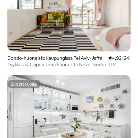
Condo-huoneisto kaupungissa Tel Aviv-Jaffa
Keskimääräine
4,92 (24)
Tyylikäs kattopuutarha huoneisto Neve Tsedek TLV
Supertarjoaja
Supertarjoaja