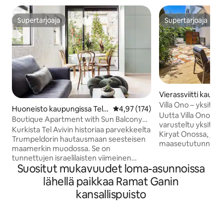
Supertarjoaja
Supertarjoaja
Supertarjoaja
Supertarjoaja
Vierassviitti kaupu
no
Villa Ono – yksit
Huoneisto kaupungissa Tel
Keskimääräinen arvio 4,97/5, 17
4,97 (174)
huone
Uutta Villa Onossa 
Aviv-Jaffa
Boutique Apartment with Sun Balcony
varusteltu yksityi
on Hovevei Zion Street
Kurkista Tel Avivin historiaa parvekkeelta
Kiryat Onossa, jos
Trumpeldorin hautausmaan seesteisen
maaseututunnelma
maamerkin muodossa. Se on
enintään kahdelle v
tunnettujen israelilaisten viimeinen
tilava makuuhuone, 
Suositut mukavuudet loma-asunnoissa
leposija. Puutarhanäkymiä on myös
kylpyhuone ja keitto
runsaasti, ja siellä on monia paikallisten
lähellä paikkaa Ramat Ganin
rauhallisella huvilak
taiteilijoiden ja suunnittelijoiden objets
muutaman minuut
kansallispuisto
d'art. Sijaitsee kauniilla, hiljaisella,
lääkärikeskuksesta 
keskeisellä Hovevei Zion St.: llä, aivan
yliopistosta. Sopi
Bugrashovin kupeessa, vain 4 minuutin
majoittumiseen tai