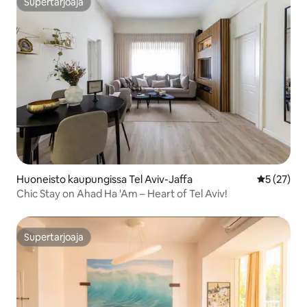
Supertarjoaja
Supertarjoaja
Huoneisto kaupungissa Tel Aviv-Jaffa
Keskimäärä
5 (27)
Chic Stay on Ahad Ha 'Am – Heart of Tel Aviv!
Supertarjoaja
Supertarjoaja