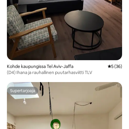
Kohde kaupungissa Tel Aviv-Jaffa
Keskimäärä
5 (36)
(D4) Ihana ja rauhallinen puutarhasviitti TLV
Supertarjoaja
Supertarjoaja