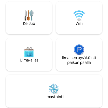
päässä rannasta, ja lähellä kaikkia
Ilmainen ja käytet
halutuimpia ravintoloita, baareja ja
katupysäköinti on a
kahviloita. Huomaathan, että
puolella. Rentoudu 
varaukseesi lisätään 17%: n alv, jos Israelin
tyylikkäässä tilassa
laki niin vaatii (Israelin kansalaiset ja
Keittiö
Wifi
vieraat, joilla on työviisumi) Tämä
johtavien paikallisten arkkitehtien juuri
kunnostettu ja moitteettomasti
suunnittelema boutique-huoneisto on
helmi. Luonnonmateriaalit, kauniit värit,
runsas luonnonvalo ja huomio jokaiseen
yksityiskohtaan tekevät siitä unen
arvoisen loma-asunnon, josta et halua
Ilmainen pysäköinti
Uima-allas
lähteä! -2 makuuhuonetta (#1: Queen-
paikan päällä
size-vuode; #2: täysikokoinen vuode) -
Täysin varustettu keittiömestarin keittiö
- Rauhallinen parveke - nimitetty työtila -
Älytelevisio, nopea wifi -Keskeinen
lämmitys/ilmastointi kaikissa huoneissa -
Pesukone/ kuivausrumpu / silitysrauta -
Astianpesukone - kauniit
Ilmastointi
puutarhanäkymät jokaisesta ikkunasta -
Moderni muotoilu, jossa on paikallisten
taiteilijoiden ja suunnittelijoiden teoksia