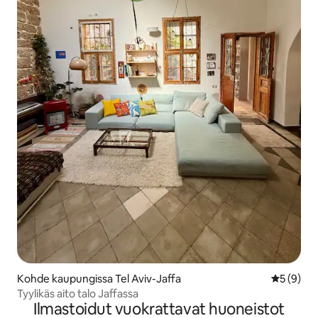
Kohde kaupungissa Tel Aviv-Jaffa
Keskimäär
5 (9)
Tyylikäs aito talo Jaffassa
Ilmastoidut vuokrattavat huoneistot