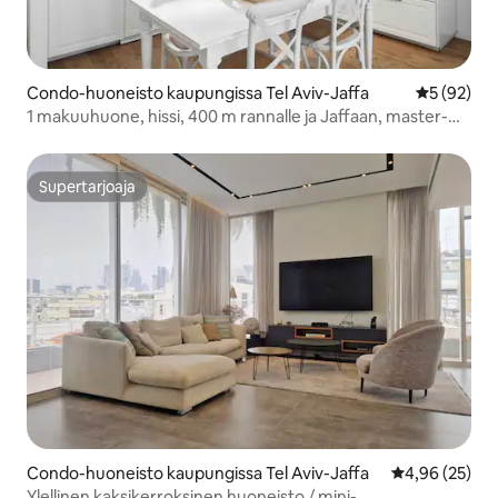
Condo-huoneisto kaupungissa Tel Aviv-Jaffa
Keskimäärä
5 (92)
1 makuuhuone, hissi, 400 m rannalle ja Jaffaan, master-
makuuhuone
Supertarjoaja
Supertarjoaja
Condo-huoneisto kaupungissa Tel Aviv-Jaffa
Keskimääräine
4,96 (25)
Ylellinen kaksikerroksinen huoneisto / mini-