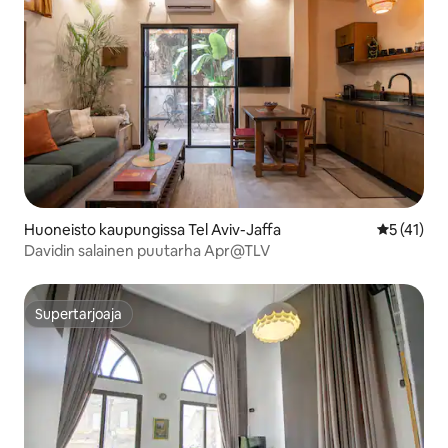
Huoneisto kaupungissa Tel Aviv-Jaffa
Keskimäärä
5 (41)
Davidin salainen puutarha Apr@TLV
Supertarjoaja
Supertarjoaja