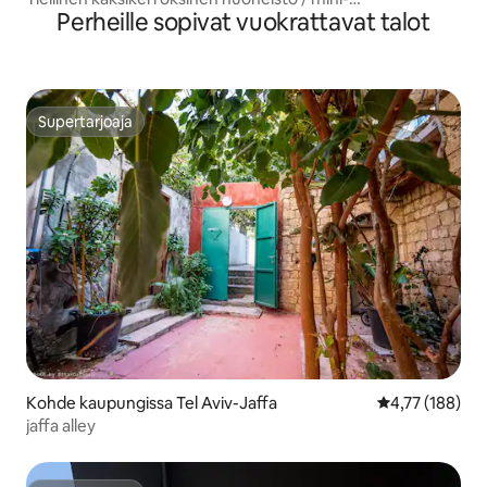
Perheille sopivat vuokrattavat talot
kattohuoneisto, 3 makuuhuonetta, Mamad ja pysäköinti
Supertarjoaja
Supertarjoaja
Kohde kaupungissa Tel Aviv-Jaffa
Keskimääräinen
4,77 (188)
jaffa alley