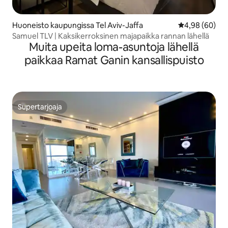
Huoneisto kaupungissa Tel Aviv-Jaffa
Keskimääräine
4,98 (60)
Samuel TLV | Kaksikerroksinen majapaikka rannan lähellä
Muita upeita loma-asuntoja lähellä
paikkaa Ramat Ganin kansallispuisto
Supertarjoaja
Supertarjoaja