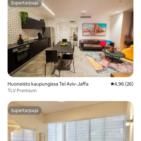
Supertarjoaja
Supertarjoaja
Huoneisto kaupungissa Tel Aviv-Jaffa
Keskimääräine
4,96 (26)
TLV Premium
Supertarjoaja
Supertarjoaja