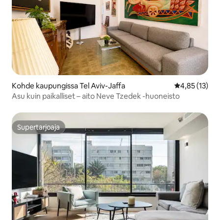
Kohde kaupungissa Tel Aviv-Jaffa
Keskimääräine
4,85 (13)
Asu kuin paikalliset – aito Neve Tzedek -huoneisto
Supertarjoaja
Supertarjoaja