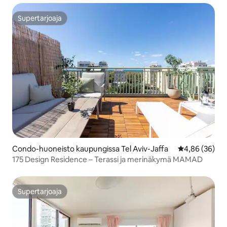
Supertarjoaja
Supertarjoaja
Condo-huoneisto kaupungissa Tel Aviv-Jaffa
Keskimääräine
4,86 (36)
175 Design Residence – Terassi ja merinäkymä MAMAD
Supertarjoaja
Supertarjoaja