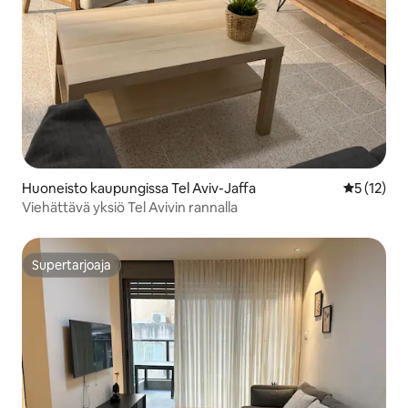
Huoneisto kaupungissa Tel Aviv-Jaffa
Keskimäärä
5 (12)
Viehättävä yksiö Tel Avivin rannalla
Supertarjoaja
Supertarjoaja