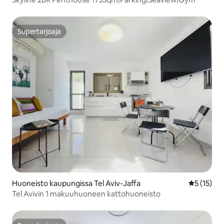
Supertarjoaja
Supertarjoaja
Huoneisto kaupungissa Tel Aviv-Jaffa
Keskimäärä
5 (15)
Tel Avivin 1 makuuhuoneen kattohuoneisto