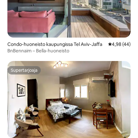
Condo-huoneisto kaupungissa Tel Aviv-Jaffa
Keskimääräine
4,98 (44)
BnBennaim – Bella-huoneisto
Supertarjoaja
Supertarjoaja