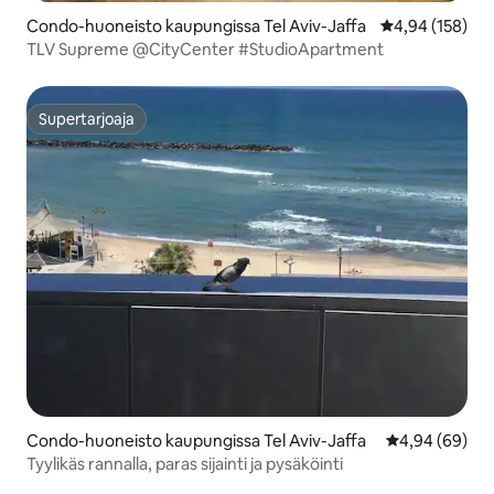
Condo-huoneisto kaupungissa Tel Aviv-Jaffa
Keskimääräinen
4,94 (158)
TLV Supreme @CityCenter #StudioApartment
Supertarjoaja
Supertarjoaja
Condo-huoneisto kaupungissa Tel Aviv-Jaffa
Keskimääräine
4,94 (69)
Tyylikäs rannalla, paras sijainti ja pysäköinti