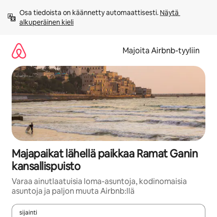
Jätä
Osa tiedoista on käännetty automaattisesti. 
Näytä 
sisältö
alkuperäinen kieli
väliin
Majoita Airbnb-tyyliin
Majapaikat lähellä paikkaa Ramat Ganin
kansallispuisto
Varaa ainutlaatuisia loma-asuntoja, kodinomaisia
asuntoja ja paljon muuta Airbnb:llä
sijainti