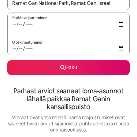
Kun tulokset ovat saatavilla, navigoi ylös- ja alas-nuolinäppäimi
Sisäänkirjautuminen
Uloskirjautuminen
Haku
Parhaat arviot saaneet loma-asunnot
lähellä paikkaa Ramat Ganin
kansallispuisto
Vieraat ovat yhtä mieltä: nämä majoittumiset ovat
saaneet hyvät arviot sijainnista, puhtaudesta ja muista
ominaisuuksista.