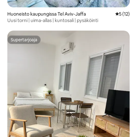
Huoneisto kaupungissa Tel Aviv-Jaffa
Keskimäärä
5 (12)
Uusi torni | uima-allas | kuntosali | pysäköinti
Supertarjoaja
Supertarjoaja