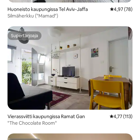
Huoneisto kaupungissa Tel Aviv-Jaffa
Keskimääräine
4,97 (78)
Silmäherkku ("Mamad")
Supertarjoaja
Supertarjoaja
Vierassviitti kaupungissa Ramat Gan
Keskimääräinen
4,77 (113)
"The Chocolate Room"