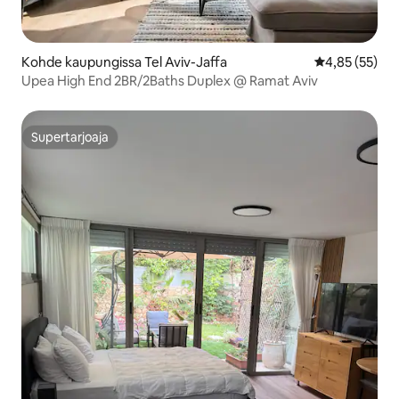
Kohde kaupungissa Tel Aviv-Jaffa
Keskimääräine
4,85 (55)
Upea High End 2BR/2Baths Duplex @ Ramat Aviv
Supertarjoaja
Supertarjoaja