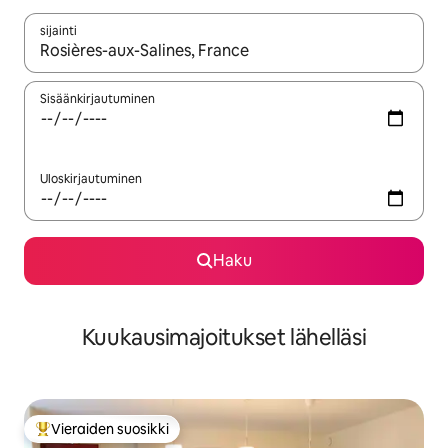
sijainti
Kun tulokset ovat saatavilla, navigoi ylös- ja alas-nuolinäppäimi
Sisäänkirjautuminen
Uloskirjautuminen
Haku
Kuukausimajoitukset lähelläsi
Vieraiden suosikki
Vieraiden suosikkien parhaimmistoa