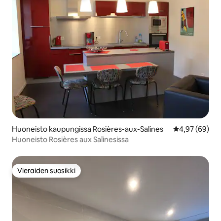
Huoneisto kaupungissa Rosières-aux-Salines
Keskimääräine
4,97 (69)
Huoneisto Rosières aux Salinesissa
Vieraiden suosikki
Vieraiden suosikki