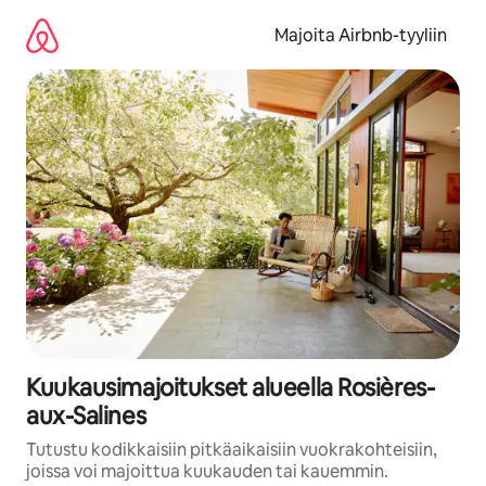
Jätä
sisältö
Majoita Airbnb-tyyliin
väliin
Kuukausimajoitukset alueella Rosières-
aux-Salines
Tutustu kodikkaisiin pitkäaikaisiin vuokrakohteisiin,
joissa voi majoittua kuukauden tai kauemmin.