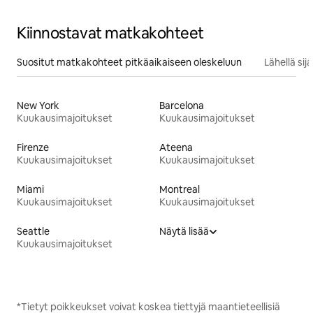
Kiinnostavat matkakohteet
Suositut matkakohteet pitkäaikaiseen oleskeluun
Lähellä si
New York
Barcelona
Kuukausimajoitukset
Kuukausimajoitukset
Firenze
Ateena
Kuukausimajoitukset
Kuukausimajoitukset
Miami
Montreal
Kuukausimajoitukset
Kuukausimajoitukset
Seattle
Näytä lisää
Kuukausimajoitukset
*Tietyt poikkeukset voivat koskea tiettyjä maantieteellisiä