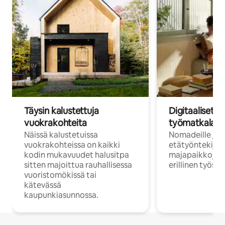
Täysin kalustettuja
Digitaaliset n
vuokrakohteita
työmatkalais
Näissä kalustetuissa
Nomadeille ja
vuokrakohteissa on kaikki
etätyöntekijöi
kodin mukavuudet halusitpa
majapaikkoja, jo
sitten majoittua rauhallisessa
erillinen työske
vuoristomökissä tai
kätevässä
kaupunkiasunnossa.