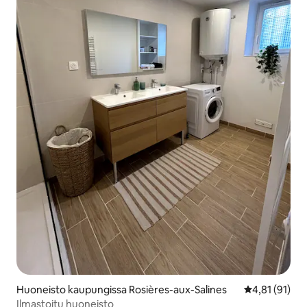
Huoneisto kaupungissa Rosières-aux-Salines
Keskimääräine
4,81 (91)
Ilmastoitu huoneisto