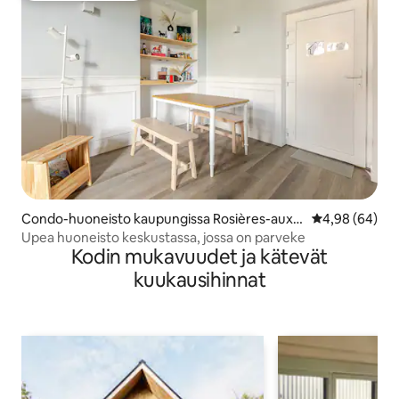
Condo-huoneisto kaupungissa Rosières-aux-
Keskimääräine
4,98 (64)
Salines
Upea huoneisto keskustassa, jossa on parveke
Kodin mukavuudet ja kätevät
kuukausihinnat