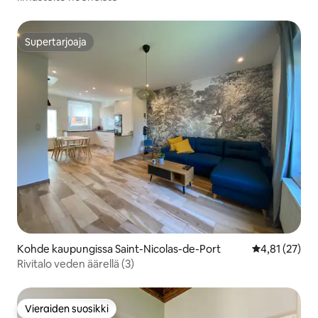
Supertarjoaja
Supertarjoaja
Kohde kaupungissa Saint-Nicolas-de-Port
Keskimääräine
4,81 (27)
Rivitalo veden äärellä (3)
Vieraiden suosikki
Vieraiden suosikki