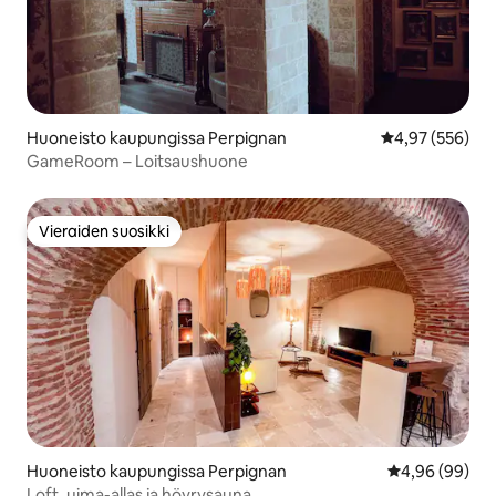
Huoneisto kaupungissa Perpignan
Keskimääräinen
4,97 (556)
GameRoom – Loitsaushuone
Vieraiden suosikki
Vieraiden suosikki
Huoneisto kaupungissa Perpignan
Keskimääräine
4,96 (99)
Loft, uima-allas ja höyrysauna