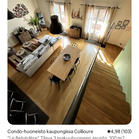
Condo-huoneisto kaupungissa Collioure
Keskimääräinen
4,98 (103)
"Le Belvédère" Tilava 3 makuuhuoneen asunto, 100 m2