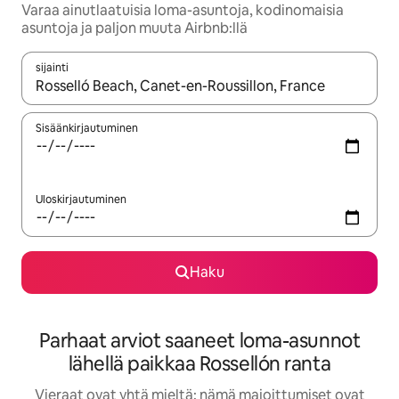
Varaa ainutlaatuisia loma-asuntoja, kodinomaisia
asuntoja ja paljon muuta Airbnb:llä
sijainti
Kun tulokset ovat saatavilla, navigoi ylös- ja alas-nuolinäppäimi
Sisäänkirjautuminen
Uloskirjautuminen
Haku
Parhaat arviot saaneet loma-asunnot
lähellä paikkaa Rossellón ranta
Vieraat ovat yhtä mieltä: nämä majoittumiset ovat