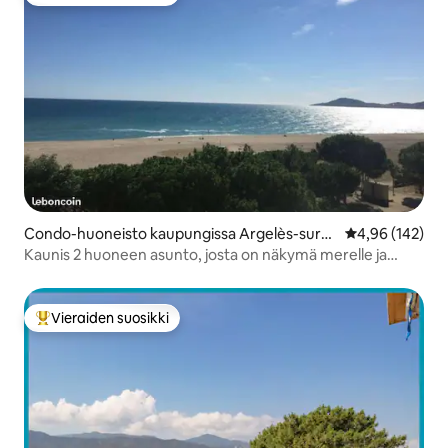
Vieraiden suosikkien parhaimmistoa
Condo-huoneisto kaupungissa Argelès-sur-
Keskimääräinen
4,96 (142)
Mer
Kaunis 2 huoneen asunto, josta on näkymä merelle ja
suora pääsy merelle
Vieraiden suosikki
Vieraiden suosikkien parhaimmistoa