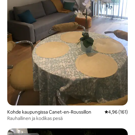
Kohde kaupungissa Canet-en-Roussillon
Keskimääräinen
4,96 (161)
Rauhallinen ja kodikas pesä