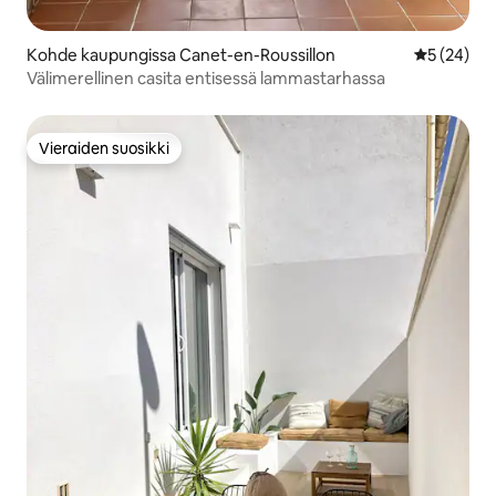
Kohde kaupungissa Canet-en-Roussillon
Keskimäärä
5 (24)
Välimerellinen casita entisessä lammastarhassa
Vieraiden suosikki
Vieraiden suosikki