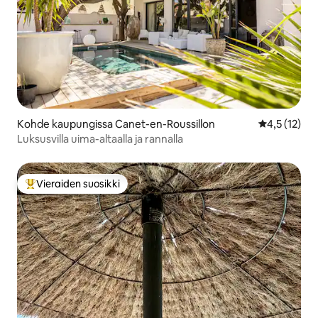
Kohde kaupungissa Canet-en-Roussillon
Keskimääräin
4,5 (12)
Luksusvilla uima-altaalla ja rannalla
Vieraiden suosikki
Vieraiden suosikkien parhaimmistoa