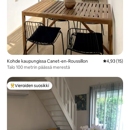
Kohde kaupungissa Canet-en-Roussillon
Keskimääräine
4,93 (15)
Talo 100 metrin päässä merestä
Vieraiden suosikki
Vieraiden suosikkien parhaimmistoa