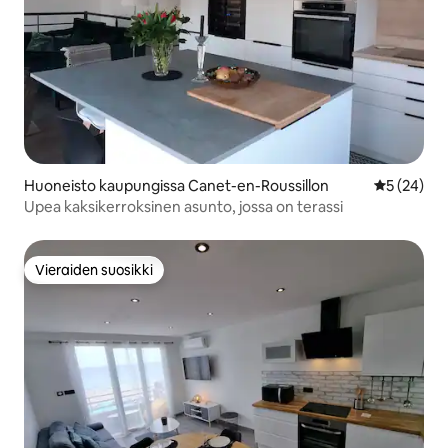
Huoneisto kaupungissa Canet-en-Roussillon
Keskimäärä
5 (24)
Upea kaksikerroksinen asunto, jossa on terassi
Vieraiden suosikki
Vieraiden suosikki