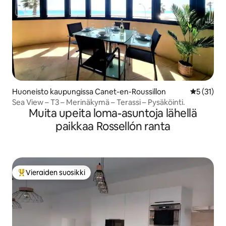
Huoneisto kaupungissa Canet-en-Roussillon
Keskimäärä
5 (31)
Sea View – T3 – Merinäkymä – Terassi – Pysäköinti.
Muita upeita loma-asuntoja lähellä
paikkaa Rossellón ranta
Vieraiden suosikki
Vieraiden suosikkien parhaimmistoa