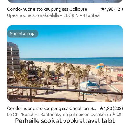
Condo-huoneisto kaupungissa Collioure
Keskimääräinen
4,96 (121)
Upea huoneisto näköalalla – L'ECRIN – 4 tähteä
Supertarjoaja
Supertarjoaja
Condo-huoneisto kaupungissa Canet-en-Ro
Keskimääräinen
4,83 (238)
ussillon
Le Chill'Beach✅! Rantanäkymä ja ilmainen pysäköinti 🏝🏖
Perheille sopivat vuokrattavat talot