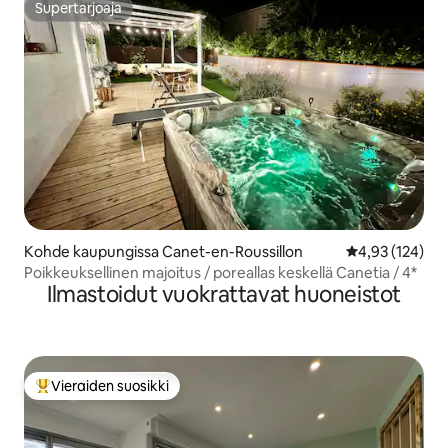
Supertarjoaja
Supertarjoaja
Kohde kaupungissa Canet-en-Roussillon
Keskimääräinen
4,93 (124)
Poikkeuksellinen majoitus / poreallas keskellä Canetia / 4*
Ilmastoidut vuokrattavat huoneistot
Vieraiden suosikki
Vieraiden suosikkien parhaimmistoa