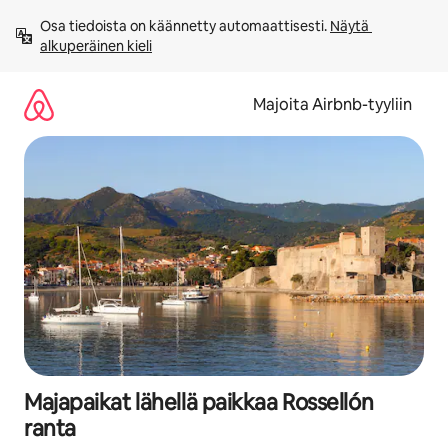
Jätä
Osa tiedoista on käännetty automaattisesti. 
Näytä 
sisältö
alkuperäinen kieli
väliin
Majoita Airbnb-tyyliin
Majapaikat lähellä paikkaa Rossellón
ranta