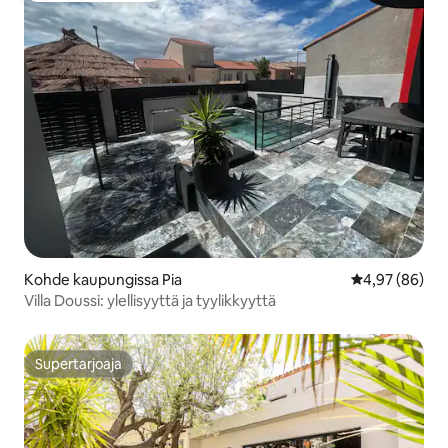
Kohde kaupungissa Pia
Keskimääräine
4,97 (86)
Villa Doussi: ylellisyyttä ja tyylikkyyttä
Supertarjoaja
Supertarjoaja