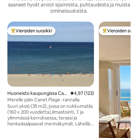
saaneet hyvät arviot sijainnista, puhtaudesta ja muista
ominaisuuksista.
Vieraiden suosikki
Vieraiden suosi
Vieraiden suosikkien parhaimmistoa
Vieraiden suosik
Huoneisto kaupungissa Can
Keskimääräinen arvio 4,97/5, 12
4,97 (123)
et-en-Roussillon
Merelle päin Canet Plage -rannalla
Suuri yksiö (35 m2), jossa on nukkumatila
(160 x 200 vuodetta),ilmastointi, 7. ja
ylimmässä kerroksessa, terassi ja
henkeäsalpaavat merinäkymät. Lähellä
kaikkia palveluita, viihdettä, kauppaa,
ravintoloita, kasinoa, satamaa...