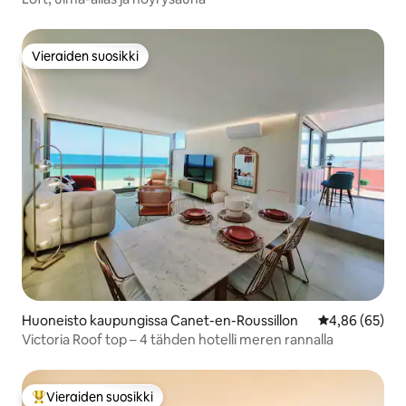
Vieraiden suosikki
Vieraiden suosikki
Huoneisto kaupungissa Canet-en-Roussillon
Keskimääräine
4,86 (65)
Victoria Roof top – 4 tähden hotelli meren rannalla
Vieraiden suosikki
Vieraiden suosikkien parhaimmistoa