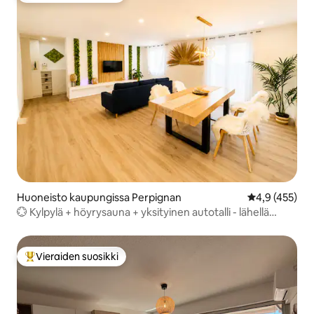
Huoneisto kaupungissa Perpignan
Keskimääräine
4,9 (455)
💮 Kylpylä + höyrysauna + yksityinen autotalli - lähellä
rautatieasemaa
Vieraiden suosikki
Vieraiden suosikkien parhaimmistoa