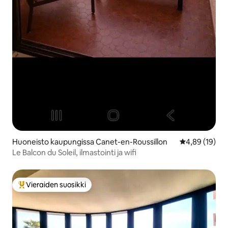
Huoneisto kaupungissa Canet-en-Roussillon
Keskimääräine
4,89 (19)
Le Balcon du Soleil, ilmastointi ja wifi
Vieraiden suosikki
Vieraiden suosikkien parhaimmistoa