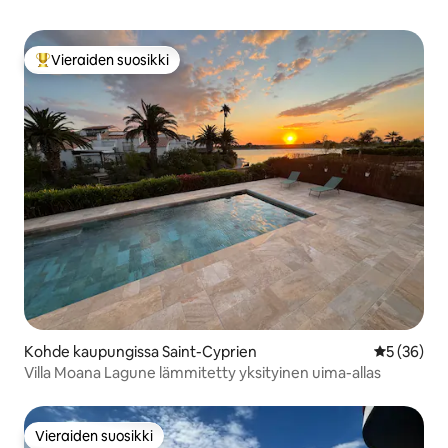
Vieraiden suosikki
Vieraiden suosikkien parhaimmistoa
Kohde kaupungissa Saint-Cyprien
Keskimäärä
5 (36)
Villa Moana Lagune lämmitetty yksityinen uima-allas
Vieraiden suosikki
Vieraiden suosikki