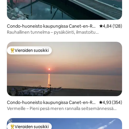
Condo-huoneisto kaupungissa Canet-en-Ro
Keskimääräinen
4,84 (128)
ussillon
Rauhallinen tunnelma – pysäköinti, ilmastoitu
venesatamassa
Vieraiden suosikki
Vieraiden suosikkien parhaimmistoa
Condo-huoneisto kaupungissa Canet-en-Ro
Keskimääräinen
4,93 (354)
ussillon
Vermeille – Pieni pesä meren rannalla seitsemännessä
taivaassa
Vieraiden suosikki