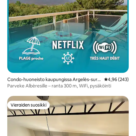
Condo-huoneisto kaupungissa Argelès-sur-
Keskimääräinen
4,96 (243)
Mer
Parveke Albèresille – ranta 300 m, WiFi, pysäköinti
Vieraiden suosikki
Vieraiden suosikki