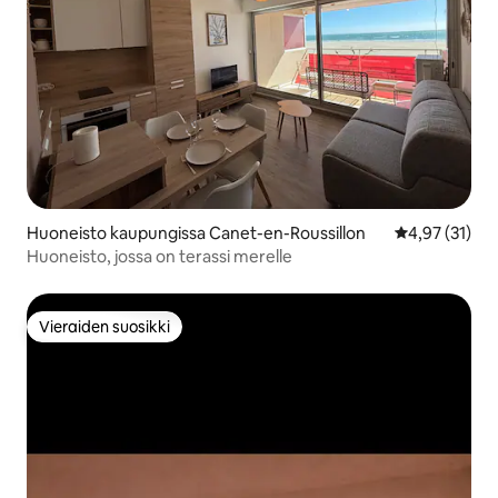
Huoneisto kaupungissa Canet-en-Roussillon
Keskimääräine
4,97 (31)
Huoneisto, jossa on terassi merelle
Vieraiden suosikki
Vieraiden suosikki