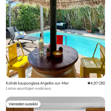
Kohde kaupungissa Argelès-sur-Mer
Keskimääräine
4,97 (35)
Loma-asuntojen vuokraus
Vieraiden suosikki
Vieraiden suosikki