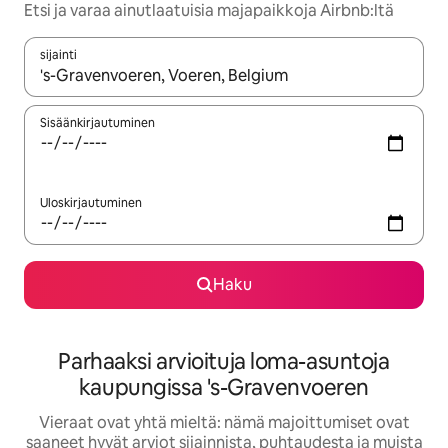
Etsi ja varaa ainutlaatuisia majapaikkoja Airbnb:ltä
sijainti
Kun tulokset ovat saatavilla, navigoi ylös- ja alas-nuolinäppäimi
Sisäänkirjautuminen
Uloskirjautuminen
Haku
Parhaaksi arvioituja loma-asuntoja
kaupungissa 's-Gravenvoeren
Vieraat ovat yhtä mieltä: nämä majoittumiset ovat
saaneet hyvät arviot sijainnista, puhtaudesta ja muista