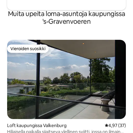
Muita upeita loma-asuntoja kaupungissa
's-Gravenvoeren
Vieraiden suosikki
Vieraiden suosikki
Loft kaupungissa Valkenburg
Keskimääräine
4,97 (37)
Hiljaisella paikalla sijaitseva ylellinen sviitti, jossa on ilmainen