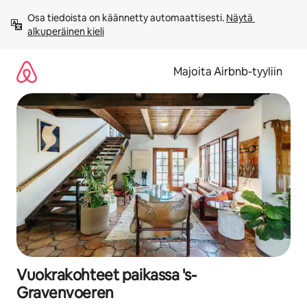
Jätä
Osa tiedoista on käännetty automaattisesti. 
Näytä 
sisältö
alkuperäinen kieli
väliin
Majoita Airbnb-tyyliin
Vuokrakohteet paikassa 's-
Gravenvoeren