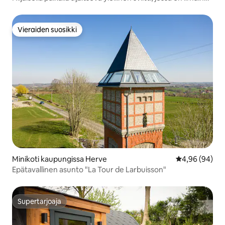
pysäköinti!
Vieraiden suosikki
Vieraiden suosikki
Minikoti kaupungissa Herve
Keskimääräine
4,96 (94)
Epätavallinen asunto "La Tour de Larbuisson"
Supertarjoaja
Supertarjoaja