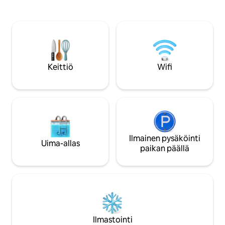
aperitiiveja itsepa
lisämaksut: Aikainen 🕓 sisäänpääsy (klo
Hasseltin sydäme
16.15 klo 18.00 sijaan) Myöhäinen 🕐
päässä gastronomis
uloskirjautuminen (klo 13.00 klo 11.00
Täydellinen paikka
sijaan) Romanttinen 💖 sisustus 🍖🧀
unohtumattomalle lomalle
Aperitiivilautanen 🥐 Aamiainen 50
minuutin kävelyma
minuutin💆‍♂️💆‍♀️ DUO-
mahdollisuus maks
rentoutumishieronta hierontahuoneen
Keittiö
Wifi
pysäköintiin.
pöydällä Varauksen jälkeiset tiedot
Ilmainen pysäköinti
Uima-allas
paikan päällä
Ilmastointi