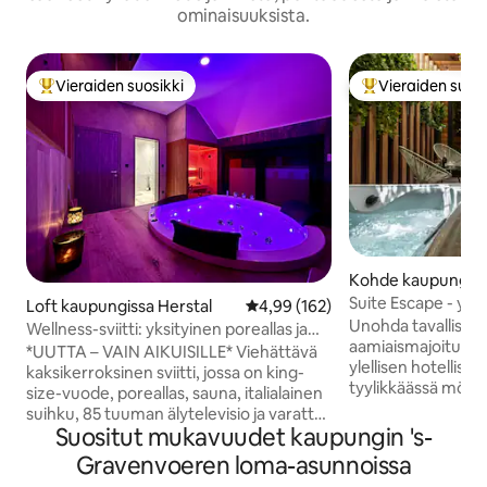
ominaisuuksista.
Vieraiden suosikki
Vieraiden suosi
Vieraiden suosikkien parhaimmistoa
Vieraiden suosik
Kohde kaupungiss
Suite Escape - ylel
Loft kaupungissa Herstal
Keskimääräinen arvio 4,99/5, 16
4,99 (162)
hyvinvointimajoitu
Unohda tavalliset h
Wellness-sviitti: yksityinen poreallas ja
aamiaismajoitukset
sauna
*UUTTA – VAIN AIKUISILLE* Viehättävä
ylellisen hotellisvi
kaksikerroksinen sviitti, jossa on king-
tyylikkäässä mökis
size-vuode, poreallas, sauna, italialainen
Rentoudu yksityis
suihku, 85 tuuman älytelevisio ja varattu
hyvinvointitilassasi
Suositut mukavuudet kaupungin 's-
pysäköintipaikka sisäänkäynnin edessä
poreallas, valitse 
🅿️ Itsenäinen sisäänpääsy/poistuminen
Gravenvoeren loma-asunnoissa
samppanjaa viinika
digitaalisen koodin avulla ✨ Varauksen