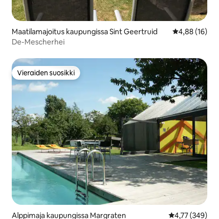
Maatilamajoitus kaupungissa Sint Geertruid
Keskimääräine
4,88 (16)
De-Mescherhei
Vieraiden suosikki
Vieraiden suosikki
Alppimaja kaupungissa Margraten
Keskimääräinen
4,77 (349)