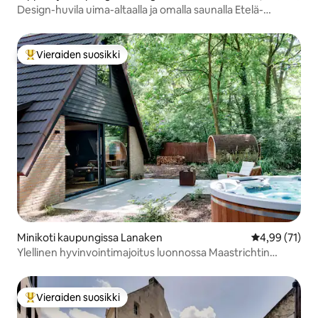
Design-huvila uima-altaalla ja omalla saunalla Etelä-
Limburgissa
Vieraiden suosikki
Vieraiden suosikkien parhaimmistoa
Minikoti kaupungissa Lanaken
Keskimääräine
4,99 (71)
Ylellinen hyvinvointimajoitus luonnossa Maastrichtin
lähellä
Vieraiden suosikki
Vieraiden suosikkien parhaimmistoa