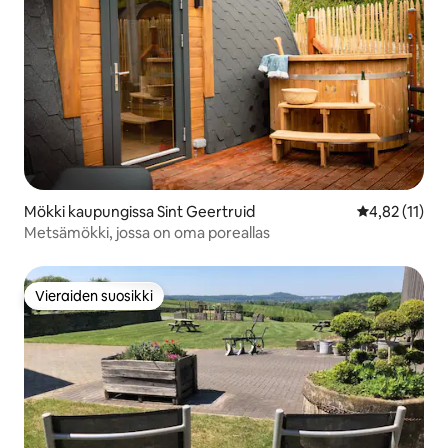
Mökki kaupungissa Sint Geertruid
Keskimääräine
4,82 (11)
Metsämökki, jossa on oma poreallas
Vieraiden suosikki
Vieraiden suosikki