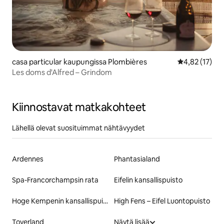
casa particular kaupungissa Plombières
Keskimääräine
4,82 (17)
Les doms d'Alfred – Grindom
Kiinnostavat matkakohteet
Lähellä olevat suosituimmat nähtävyydet
Ardennes
Phantasialand
Spa-Francorchampsin rata
Eifelin kansallispuisto
Hoge Kempenin kansallispuisto
High Fens – Eifel Luontopuisto
Toverland
Näytä lisää