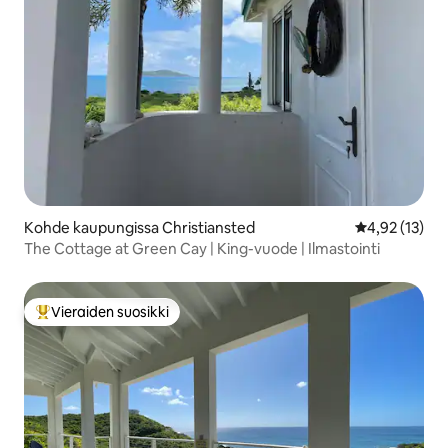
Kohde kaupungissa Christiansted
Keskimääräine
4,92 (13)
The Cottage at Green Cay | King-vuode | Ilmastointi
Vieraiden suosikki
Vieraiden suosikkien parhaimmistoa