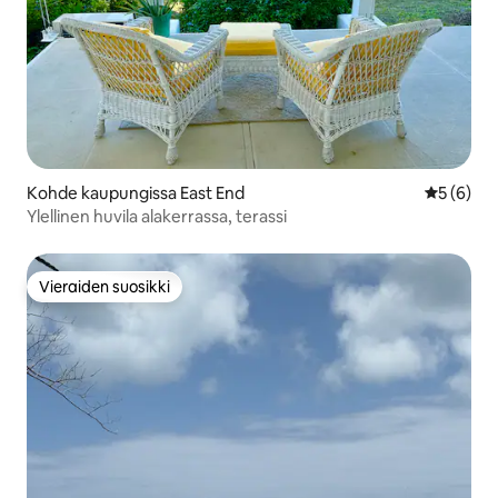
Kohde kaupungissa East End
Keskimäär
5 (6)
Ylellinen huvila alakerrassa, terassi
Vieraiden suosikki
Vieraiden suosikki