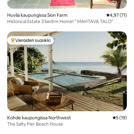
Huvila kaupungissa Sion Farm
Keskimääräine
4,97 (71)
Historical Estate 3 bedrm Home! " MAHTAVA TALO"
Vieraiden suosikki
Vieraiden suosikkien parhaimmistoa
Kohde kaupungissa Northwest
Keskimäärä
5 (19)
The Salty Pier Beach House