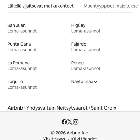
Lähellä sijaitsevat matkakohteet
Muuntyyppiset majoitukset
San Juan
Higüey
Loma-asunnot
Loma-asunnot
Punta Cana
Fajardo
Loma-asunnot
Loma-asunnot
La Romana
Ponce
Loma-asunnot
Loma-asunnot
Luquillo
Näytä lisää
Loma-asunnot
Airbnb
Yhdysvaltain Neitsytsaaret
Saint Croix
© 2026 Airbnb, Inc.
Yksityisyys
Käyttöehdot