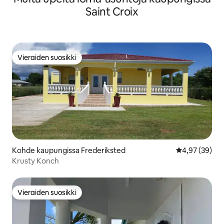
Saint Croix
Vieraiden suosikki
Vieraiden suosikki
Kohde kaupungissa Frederiksted
Keskimääräine
4,97 (39)
Krusty Konch
Vieraiden suosikki
Vieraiden suosikki