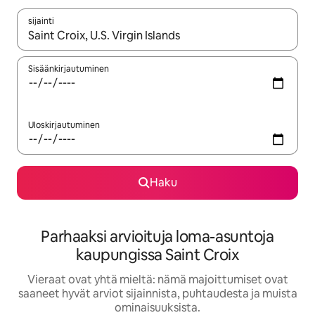
sijainti
Kun tulokset ovat saatavilla, navigoi ylös- ja alas-nuolinäppäimi
Sisäänkirjautuminen
Uloskirjautuminen
Haku
Parhaaksi arvioituja loma-asuntoja
kaupungissa Saint Croix
Vieraat ovat yhtä mieltä: nämä majoittumiset ovat
saaneet hyvät arviot sijainnista, puhtaudesta ja muista
ominaisuuksista.