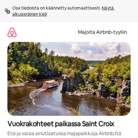
Jätä
Osa tiedoista on käännetty automaattisesti. 
Näytä 
sisältö
alkuperäinen kieli
väliin
Majoita Airbnb-tyyliin
Vuokrakohteet paikassa Saint Croix
Etsi ja varaa ainutlaatuisia majapaikkoja Airbnb:ltä