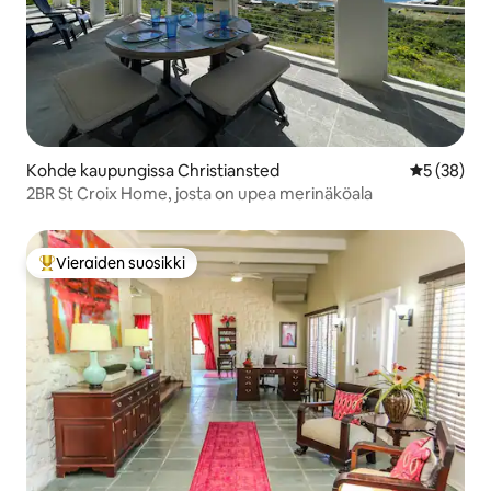
Kohde kaupungissa Christiansted
Keskimäärä
5 (38)
2BR St Croix Home, josta on upea merinäköala
Vieraiden suosikki
Vieraiden suosikkien parhaimmistoa