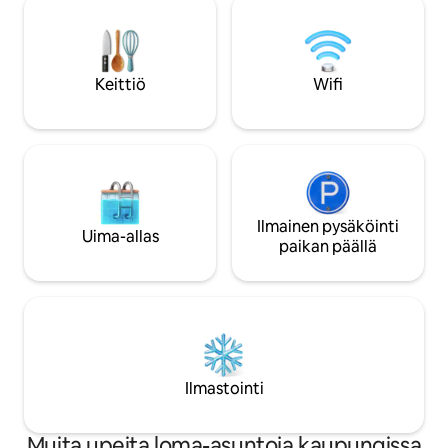
makuuhuoneessa on oma kylpyhuone.
täydelliseen rent
Muutaman minuutin päässä St Croix'n
sijaitsee keskeisell
PARHAISTA rannoista, ravintoloista ja
päässä Christianst
kaupoista. Tämän kiinteistön
se on täydellinen 
Keittiö
Wifi
ainutlaatuinen sijainti tarjoaa
rantoihin, kauppoih
henkeäsalpaavat auringonnousut JA
Rentoudu tai pysy 
auringonlaskut terassilla ja uima-altaalla.
viihtyisä lomakohde
parhaat puolet Kari
Ilmainen pysäköinti
Uima-allas
paikan päällä
Ilmastointi
Muita upeita loma-asuntoja kaupungissa