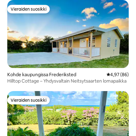
Vieraiden suosikki
Vieraiden suosikki
Kohde kaupungissa Frederiksted
Keskimääräine
4,97 (86)
Hilltop Cottage – Yhdysvaltain Neitsytsaarten lomapaikka
Vieraiden suosikki
Vieraiden suosikki