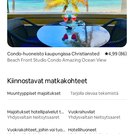
Condo-huoneisto kaupungissa Christiansted
Keskimääräine
4,99 (86)
Beach Front Studio Condo Amazing Ocean View
Kiinnostavat matkakohteet
Muuntyyppiset majoitukset
Tarjolla olevaa tekemistä
Majoitukset hotellipalvelut tarjoavissa huoneistoissa
Vuokrahuvilat
Yhdysvaltain Neitsytsaaret
Yhdysvaltain Neitsytsaaret
Vuokrakohteet, joihin voi tuoda lemmikin
Hotellihuoneet