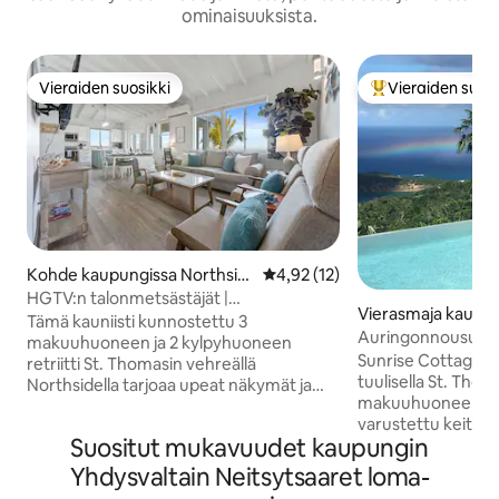
ominaisuuksista.
Vieraiden suosikki
Vieraiden suosi
Vieraiden suosikki
Vieraiden suosik
Kohde kaupungissa Northsid
Keskimääräinen arvio 4,92/5, 1
4,92 (12)
e
HGTV:n talonmetsästäjät |
Vierasmaja kaupun
3 makuuhuoneen paratiisiretriitti +
Tämä kauniisti kunnostettu 3
homas
Auringonnousumökk
aurinkoenergiaa
makuuhuoneen ja 2 kylpyhuoneen
romanttinen, yksi
Sunrise Cottage sija
retriitti St. Thomasin vehreällä
tuulisella St. Tho
Northsidella tarjoaa upeat näkymät ja
makuuhuoneen mök
rauhallisen tunnelman. Kohteessa on 1
varustettu keittiö j
king-vuode, 2 queen-vuodetta ja queen-
Suositut mukavuudet kaupungin
nauttia auringosta
vuodesohva, ja siihen mahtuu mukavasti
viettää aikaa yksi
8 vierasta. Hotelli sijaitsee muutaman
Yhdysvaltain Neitsytsaaret loma-
samalla kun arvos
minuutin ajomatkan päässä Hull Baysta ja