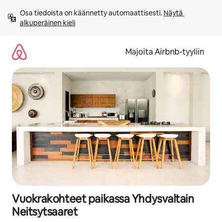
Jätä
Osa tiedoista on käännetty automaattisesti. 
Näytä 
sisältö
alkuperäinen kieli
väliin
Majoita Airbnb-tyyliin
Vuokrakohteet paikassa Yhdysvaltain
Neitsytsaaret