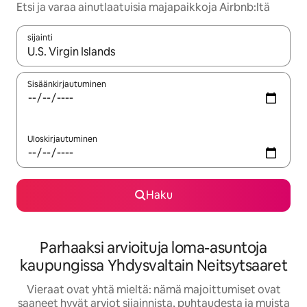
Etsi ja varaa ainutlaatuisia majapaikkoja Airbnb:ltä
sijainti
Kun tulokset ovat saatavilla, navigoi ylös- ja alas-nuolinäppäimi
Sisäänkirjautuminen
Uloskirjautuminen
Haku
Parhaaksi arvioituja loma-asuntoja
kaupungissa Yhdysvaltain Neitsytsaaret
Vieraat ovat yhtä mieltä: nämä majoittumiset ovat
saaneet hyvät arviot sijainnista, puhtaudesta ja muista