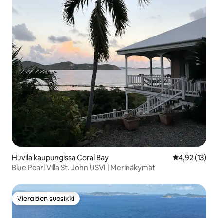
Huvila kaupungissa Coral Bay
Keskimääräine
4,92 (13)
Blue Pearl Villa St. John USVI | Merinäkymät
Vieraiden suosikki
Vieraiden suosikki