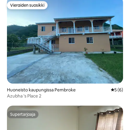
Vieraiden suosikki
Vieraiden suosikki
Huoneisto kaupungissa Pembroke
Keskimäär
5 (6)
Azubha 's Place 2
Supertarjoaja
Supertarjoaja