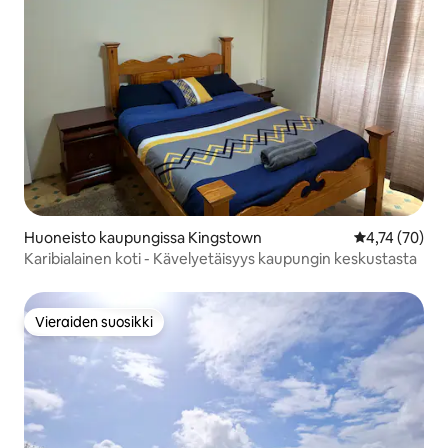
Huoneisto kaupungissa Kingstown
Keskimääräine
4,74 (70)
Karibialainen koti - Kävelyetäisyys kaupungin keskustasta
Vieraiden suosikki
Vieraiden suosikki