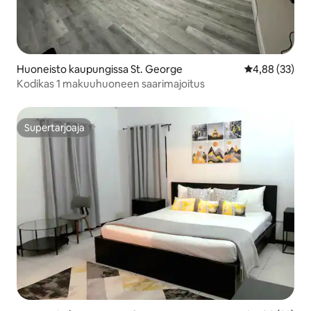
Huoneisto kaupungissa St. George
Keskimääräine
4,88 (33)
Kodikas 1 makuuhuoneen saarimajoitus
Supertarjoaja
Supertarjoaja