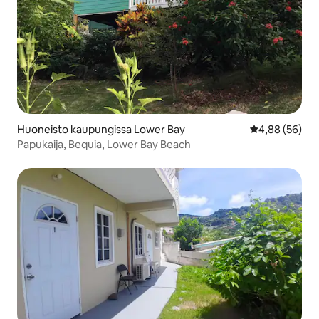
Huoneisto kaupungissa Lower Bay
Keskimääräine
4,88 (56)
Papukaija, Bequia, Lower Bay Beach