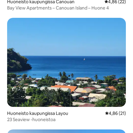
Huoneisto kaupungissa Canouan
Keskimääräine
4,86 (22)
Bay View Apartments – Canouan Island – Huone 4
Huoneisto kaupungissa Layou
Keskimääräine
4,86 (21)
23 Seaview -huoneistoa