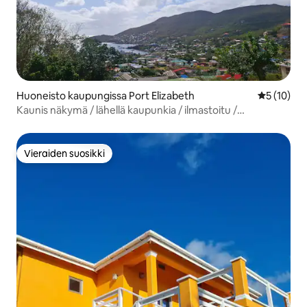
Huoneisto kaupungissa Port Elizabeth
Keskimäärä
5 (10)
Kaunis näkymä / lähellä kaupunkia / ilmastoitu /
rauhallinen
Vieraiden suosikki
Vieraiden suosikki