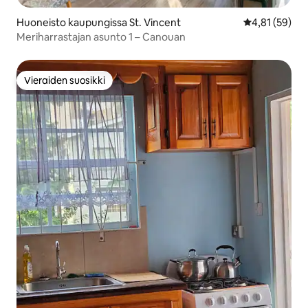
Huoneisto kaupungissa St. Vincent
Keskimääräine
4,81 (59)
Meriharrastajan asunto 1 – Canouan
Vieraiden suosikki
Vieraiden suosikki