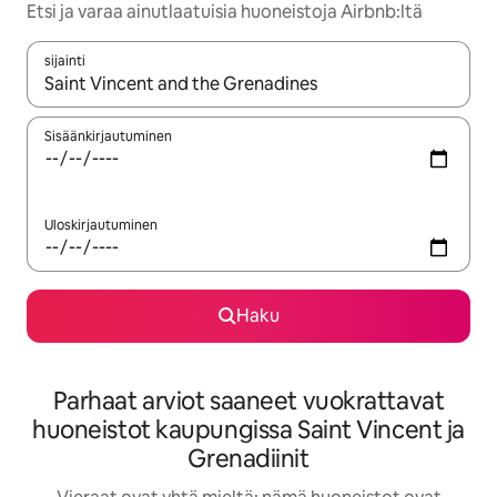
Etsi ja varaa ainutlaatuisia huoneistoja Airbnb:ltä
sijainti
Kun tulokset ovat saatavilla, navigoi ylös- ja alas-nuolinäppäimi
Sisäänkirjautuminen
Uloskirjautuminen
Haku
Parhaat arviot saaneet vuokrattavat
huoneistot kaupungissa Saint Vincent ja
Grenadiinit