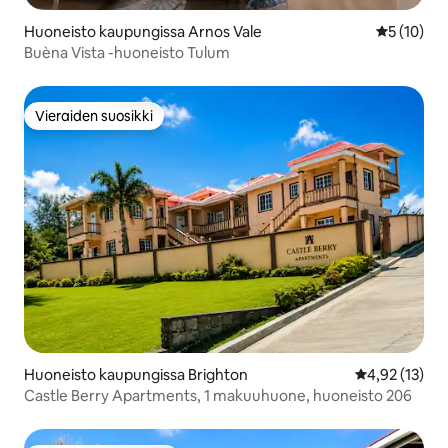
Huoneisto kaupungissa Arnos Vale
Keskimäärä
5 (10)
Buèna Vista -huoneisto Tulum
Vieraiden suosikki
Vieraiden suosikki
Huoneisto kaupungissa Brighton
Keskimääräine
4,92 (13)
Castle Berry Apartments, 1 makuuhuone, huoneisto 206