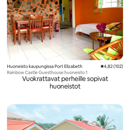
Huoneisto kaupungissa Port Elizabeth
Keskimääräinen
4,82 (102)
Rainbow Castle Guesthouse huoneisto 1
Vuokrattavat perheille sopivat
huoneistot