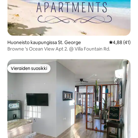
Huoneisto kaupungissa St. George
Keskimääräine
4,88 (41)
Browne 's Ocean View Apt 2. @ Villa Fountain Rd.
Vieraiden suosikki
Vieraiden suosikki