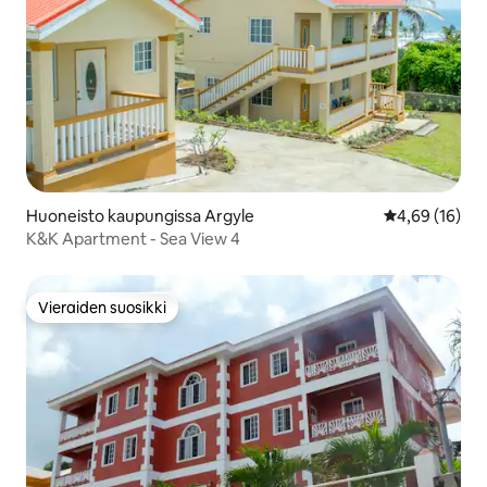
Huoneisto kaupungissa Argyle
Keskimääräine
4,69 (16)
K&K Apartment - Sea View 4
Vieraiden suosikki
Vieraiden suosikki