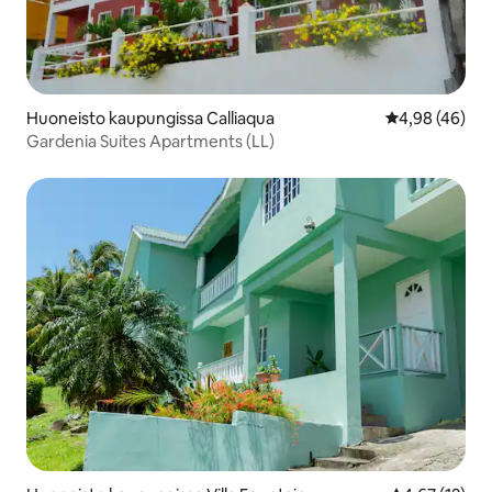
Huoneisto kaupungissa Calliaqua
Keskimääräine
4,98 (46)
Gardenia Suites Apartments (LL)