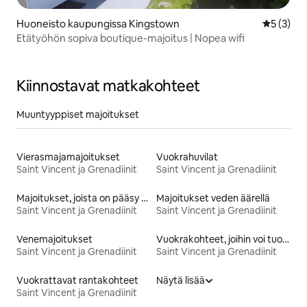
Huoneisto kaupungissa Kingstown
Keskimäär
5 (3)
Etätyöhön sopiva boutique-majoitus | Nopea wifi
Kiinnostavat matkakohteet
Muuntyyppiset majoitukset
Vierasmajamajoitukset
Vuokrahuvilat
Saint Vincent ja Grenadiinit
Saint Vincent ja Grenadiinit
Majoitukset, joista on pääsy rannalle
Majoitukset veden äärellä
Saint Vincent ja Grenadiinit
Saint Vincent ja Grenadiinit
Venemajoitukset
Vuokrakohteet, joihin voi tuoda lemmikin
Saint Vincent ja Grenadiinit
Saint Vincent ja Grenadiinit
Vuokrattavat rantakohteet
Näytä lisää
Saint Vincent ja Grenadiinit