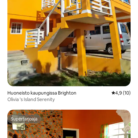
Huoneisto kaupungissa Brighton
Keskimääräin
4,9 (10)
Olivia 's Island Serenity
Supertarjoaja
Supertarjoaja