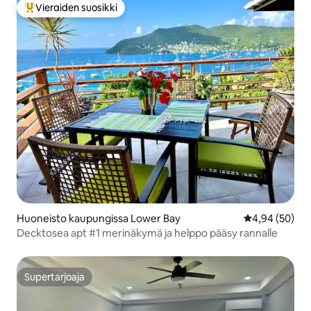
Vieraiden suosikki
Vieraiden suosikkien parhaimmistoa
Huoneisto kaupungissa Lower Bay
Keskimääräine
4,94 (50)
Decktosea apt #1 merinäkymä ja helppo pääsy rannalle
Supertarjoaja
Supertarjoaja