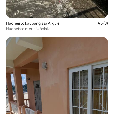
Huoneisto kaupungissa Argyle
Keskimäär
5 (3)
Huoneisto merinäköalalla