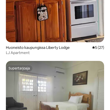
Huoneisto kaupungissa Liberty Lodge
Keskimäärä
5 (27)
LJ Apartment
Supertarjoaja
Supertarjoaja