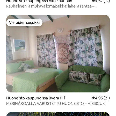
Huoneisto kaupungissa Villa Fountain
Keskimääräine
4,67 (12)
Rauhallinen ja mukava lomapaikka: lähellä rantaa –
pysäköinti!
Vieraiden suosikki
Vieraiden suosikki
Huoneisto kaupungissa Byera Hill
Keskimääräine
4,95 (21)
MERINÄKÖALLA VARUSTETTU HUONEISTO – HIBISCUS