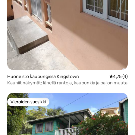
Huoneisto kaupungissa Kingstown
Keskimääräin
4,75 (4)
Kauniit näkymät; lähellä rantoja, kaupunkia ja paljon muuta
Vieraiden suosikki
Vieraiden suosikki