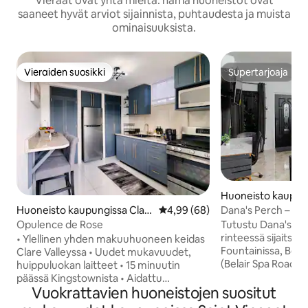
Vieraat ovat yhtä mieltä: nämä huoneistot ovat
saaneet hyvät arviot sijainnista, puhtaudesta ja muista
ominaisuuksista.
Vieraiden suosikki
Supertarjoaja
Vieraiden suosikki
Supertarjoaja
Huoneisto kaupun
le
Dana's Perch – Mo
Huoneisto kaupungissa Clar
Keskimääräinen arvio 4,99/5, 6
4,99 (68)
e Valley
Tutustu Dana's Per
Opulence de Rose
rinteessä sijaitse
• Ylellinen yhden makuuhuoneen keidas
Fountainissa, Belai
Clare Valleyssa • Uudet mukavuudet,
(Belair Spa Road), 
huippuluokan laitteet • 15 minuutin
näkymät merelle ja
päässä Kingstownista • Aidattu
yksin matkustaville
Vuokrattavien huoneistojen suositut
turvallisuuden ja yksityisyyden
Mukava sänky, täys
takaamiseksi • Hetken päässä upeasta