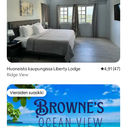
Huoneisto kaupungissa Liberty Lodge
Keskimääräine
4,91 (47)
Ridge View
Vieraiden suosikki
Vieraiden suosikki