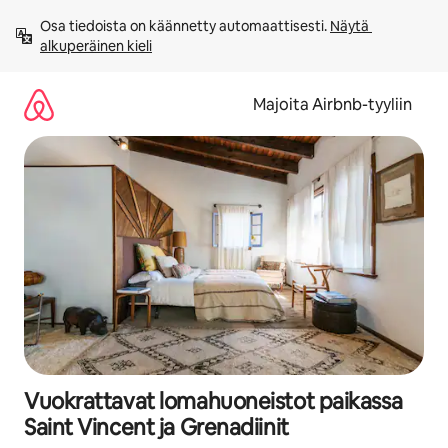
Jätä
Osa tiedoista on käännetty automaattisesti. 
Näytä 
sisältö
alkuperäinen kieli
väliin
Majoita Airbnb-tyyliin
Vuokrattavat lomahuoneistot paikassa
Saint Vincent ja Grenadiinit