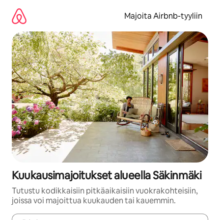
Jätä
sisältö
Majoita Airbnb-tyyliin
väliin
Kuukausimajoitukset alueella Säkinmäki
Tutustu kodikkaisiin pitkäaikaisiin vuokrakohteisiin,
joissa voi majoittua kuukauden tai kauemmin.