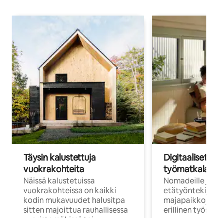
Täysin kalustettuja
Digitaaliset n
vuokrakohteita
työmatkalais
Näissä kalustetuissa
Nomadeille ja
vuokrakohteissa on kaikki
etätyöntekijöi
kodin mukavuudet halusitpa
majapaikkoja, jo
sitten majoittua rauhallisessa
erillinen työske