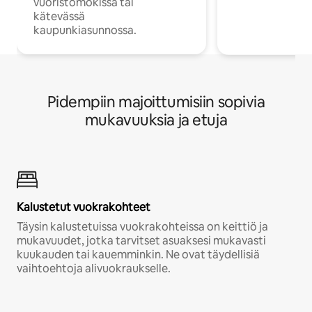
vuoristomökissä tai
kätevässä
kaupunkiasunnossa.
Pidempiin majoittumisiin sopivia
mukavuuksia ja etuja
Kalustetut vuokrakohteet
Täysin kalustetuissa vuokrakohteissa on keittiö ja
mukavuudet, jotka tarvitset asuaksesi mukavasti
kuukauden tai kauemminkin. Ne ovat täydellisiä
vaihtoehtoja alivuokraukselle.