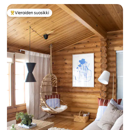
Vieraiden suosikki
Vieraiden suosikkien parhaimmistoa