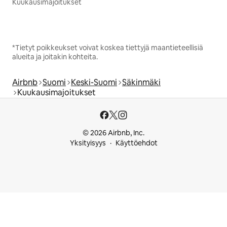
Kuukausimajoitukset
*Tietyt poikkeukset voivat koskea tiettyjä maantieteellisiä
alueita ja joitakin kohteita.
Airbnb
Suomi
Keski-Suomi
Säkinmäki
Kuukausimajoitukset
© 2026 Airbnb, Inc.
Yksityisyys
Käyttöehdot