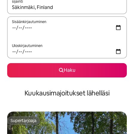
sijainti
Kun tulokset ovat saatavilla, navigoi ylös- ja alas-nuolinäppäimi
Sisäänkirjautuminen
Uloskirjautuminen
Haku
Kuukausimajoitukset lähelläsi
Supertarjoaja
Supertarjoaja