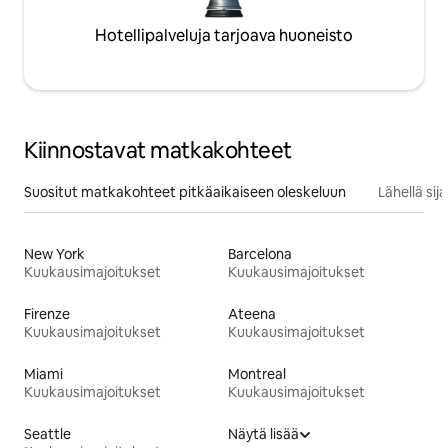
Hotellipalveluja tarjoava huoneisto
Kiinnostavat matkakohteet
Suositut matkakohteet pitkäaikaiseen oleskeluun
Lähellä si
New York
Barcelona
Kuukausimajoitukset
Kuukausimajoitukset
Firenze
Ateena
Kuukausimajoitukset
Kuukausimajoitukset
Miami
Montreal
Kuukausimajoitukset
Kuukausimajoitukset
Seattle
Näytä lisää