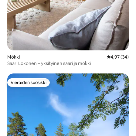
Mökki
Keskimääräine
4,97 (34)
Saari Lokonen – yksityinen saari ja mökki
Vieraiden suosikki
Vieraiden suosikki