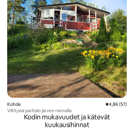
Kohde
Keskimääräine
4,86 (57)
Viihtyisä paritalo järven rannalla
Kodin mukavuudet ja kätevät
kuukausihinnat