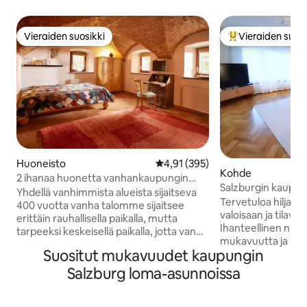
Vieraiden suosikki
Vieraiden suosi
Vieraiden suosikki
Vieraiden suosik
Huoneisto
Keskimääräinen arvio 4,91/5, 39
4,91 (395)
Kohde
2 ihanaa huonetta vanhankaupungin
Salzburgin kaupun
talossa
Yhdellä vanhimmista alueista sijaitseva
Tervetuloa hiljatt
400 vuotta vanha talomme sijaitsee
valoisaan ja tila
erittäin rauhallisella paikalla, mutta
Ihanteellinen niille
tarpeeksi keskeisellä paikalla, jotta vanha
mukavuutta ja rauh
kaupunki on saavutettavissa 10
Suositut mukavuudet kaupungin
tyylikkäästi sisuste
minuutissa jalan. Lähellä on leipomo.
täydellinen – vai
Huoneistossa on
Salzburg loma-asunnoissa
päässä rautatiease
olohuone/makuuhuone ja huone, jossa
Salzach-joki ja sen
on pieni keittiö/ruokailutila, jossa on pieni
ovat lyhyen matkan