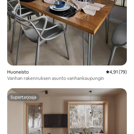
Huoneisto
Keskimääräine
4,91 (79)
Vanhan rakennuksen asunto vanhankaupungin
Supertarjoaja
Supertarjoaja