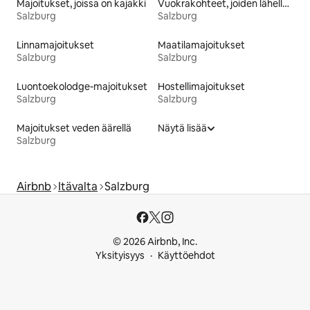
Majoitukset, joissa on kajakki
Vuokrakohteet, joiden lähellä on rinne tai latu
Salzburg
Salzburg
Linnamajoitukset
Maatilamajoitukset
Salzburg
Salzburg
Luontoekolodge-majoitukset
Hostellimajoitukset
Salzburg
Salzburg
Majoitukset veden äärellä
Näytä lisää
Salzburg
Airbnb
Itävalta
Salzburg
© 2026 Airbnb, Inc.
Yksityisyys
Käyttöehdot