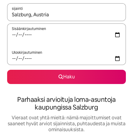
sijainti
Kun tulokset ovat saatavilla, navigoi ylös- ja alas-nuolinäppäimi
Sisäänkirjautuminen
Uloskirjautuminen
Haku
Parhaaksi arvioituja loma-asuntoja
kaupungissa Salzburg
Vieraat ovat yhtä mieltä: nämä majoittumiset ovat
saaneet hyvät arviot sijainnista, puhtaudesta ja muista
ominaisuuksista.