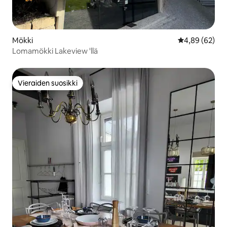
Mökki
Keskimääräine
4,89 (62)
Lomamökki Lakeview 'llä
Vieraiden suosikki
Vieraiden suosikki