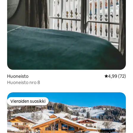
Huoneisto
Keskimääräine
4,99 (72)
Huoneisto nro 8
Vieraiden suosikki
Vieraiden suosikki