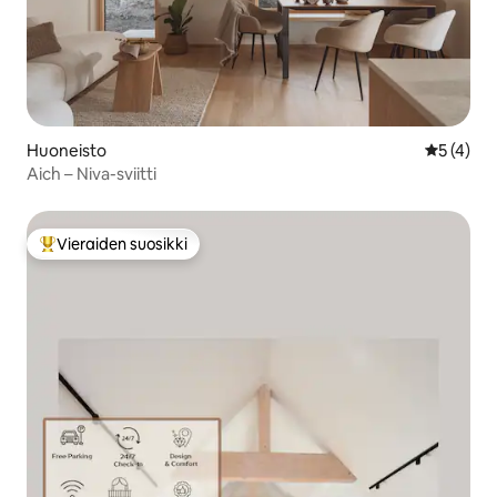
Huoneisto
Keskimäär
5 (4)
Aich – Niva-sviitti
Vieraiden suosikki
Vieraiden suosikkien parhaimmistoa