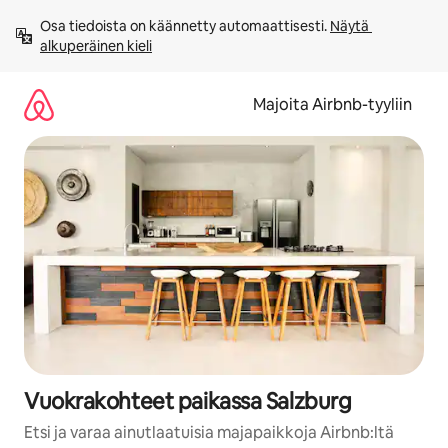
Jätä
Osa tiedoista on käännetty automaattisesti. 
Näytä 
sisältö
alkuperäinen kieli
väliin
Majoita Airbnb-tyyliin
Vuokrakohteet paikassa Salzburg
Etsi ja varaa ainutlaatuisia majapaikkoja Airbnb:ltä