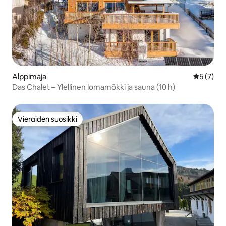
Alppimaja
Keskimäär
5 (7)
Das Chalet – Ylellinen lomamökki ja sauna (10 h)
Vieraiden suosikki
Vieraiden suosikki