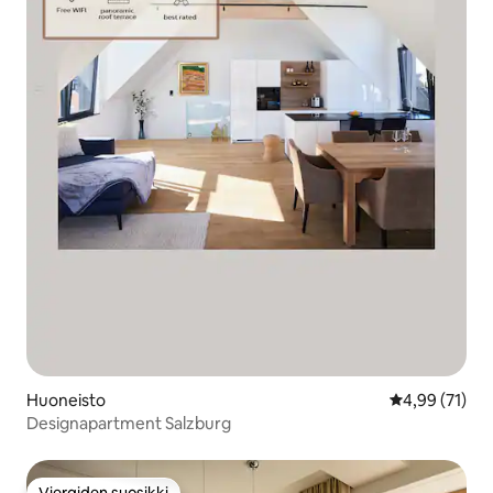
Huoneisto
Keskimääräine
4,99 (71)
Designapartment Salzburg
Vieraiden suosikki