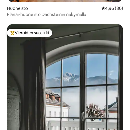
Huoneisto
Keskimääräine
4,96 (80)
Planai-huoneisto Dachsteinin näkymällä
Vieraiden suosikki
Vieraiden suosikkien parhaimmistoa