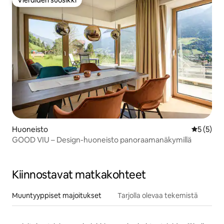
Vieraiden suosikki
Huoneisto
Keskimäär
5 (5)
GOOD VIU – Design-huoneisto panoraamanäkymillä
Kiinnostavat matkakohteet
Muuntyyppiset majoitukset
Tarjolla olevaa tekemistä