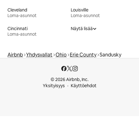
Cleveland
Louisville
Loma-asunnot
Loma-asunnot
Cincinnati
Näytä lisää
Loma-asunnot
Airbnb
Yhdysvallat
Ohio
Erie County
Sandusky
© 2026 Airbnb, Inc.
Yksityisyys
Käyttöehdot