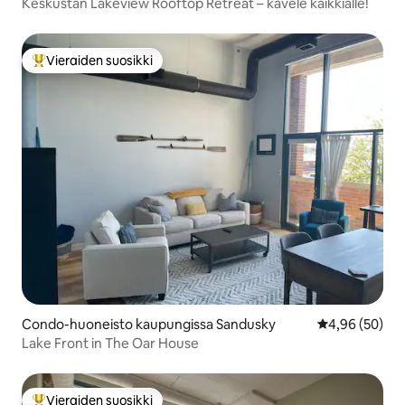
Keskustan Lakeview Rooftop Retreat – kävele kaikkialle!
Vieraiden suosikki
Vieraiden suosikkien parhaimmistoa
Condo-huoneisto kaupungissa Sandusky
Keskimääräine
4,96 (50)
Lake Front in The Oar House
Vieraiden suosikki