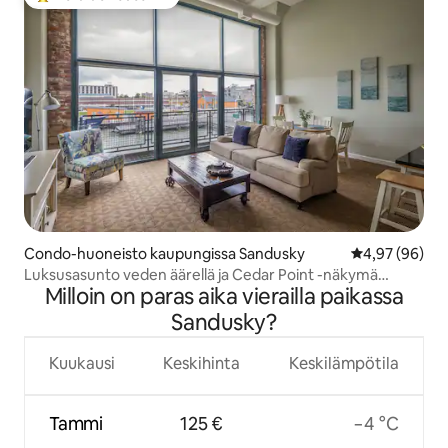
Vieraiden suosikkien parhaimmistoa
Condo-huoneisto kaupungissa Sandusky
Keskimääräine
4,97 (96)
Luksusasunto veden äärellä ja Cedar Point -näkymä
Milloin on paras aika vierailla paikassa
neljälle!
Sandusky?
Kuukausi
Keskihinta
Keskilämpötila
Tammi
125 €
−4 °C