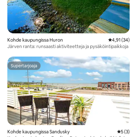
Kohde kaupungissa Huron
Keskimääräine
4,91 (34)
Järven ranta: runsaasti aktiviteetteja ja pysäköintipaikkoja
Supertarjoaja
Supertarjoaja
Kohde kaupungissa Sandusky
Keskimäär
5 (3)