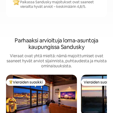
Paikassa Sandusky majoitukset ovat saaneet
vierailta hyvät arviot – keskimäärin 4,8/5.
Parhaaksi arvioituja loma-asuntoja
kaupungissa Sandusky
Vieraat ovat yhtä mieltä: nämä majoittumiset ovat
saaneet hyvät arviot sijainnista, puhtaudesta ja muista
ominaisuuksista.
Vieraiden suosikki
Vieraiden suosikk
Vieraiden suosikkien parhaimmistoa
Vieraiden suosikk