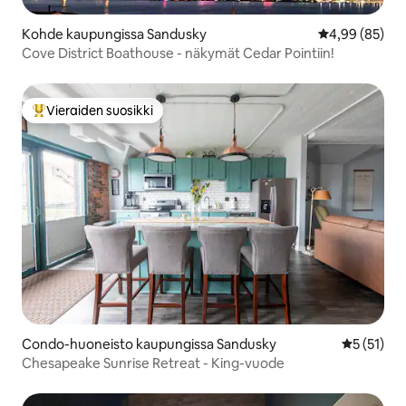
Kohde kaupungissa Sandusky
Keskimääräine
4,99 (85)
Cove District Boathouse - näkymät Cedar Pointiin!
Vieraiden suosikki
Vieraiden suosikkien parhaimmistoa
Condo-huoneisto kaupungissa Sandusky
Keskimäärä
5 (51)
Chesapeake Sunrise Retreat - King-vuode