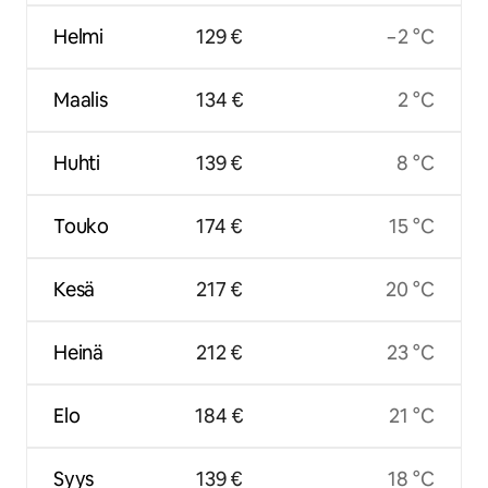
Helmi
129 €
−2 °C
Maalis
134 €
2 °C
Huhti
139 €
8 °C
Touko
174 €
15 °C
Kesä
217 €
20 °C
Heinä
212 €
23 °C
Elo
184 €
21 °C
Syys
139 €
18 °C