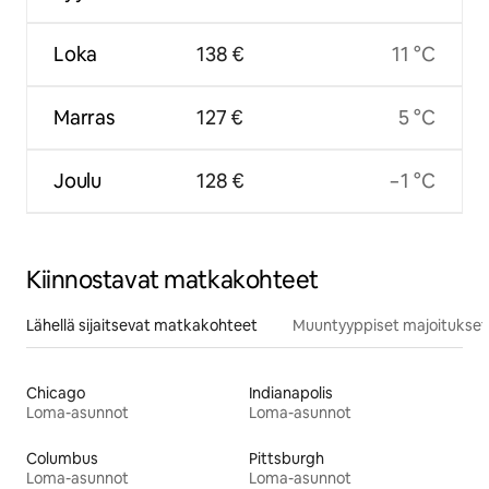
Loka
138 €
11 °C
Marras
127 €
5 °C
Joulu
128 €
−1 °C
Kiinnostavat matkakohteet
Lähellä sijaitsevat matkakohteet
Muuntyyppiset majoitukset
Chicago
Indianapolis
Loma-asunnot
Loma-asunnot
Columbus
Pittsburgh
Loma-asunnot
Loma-asunnot