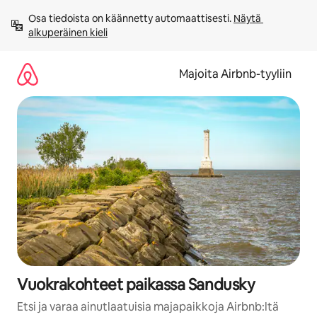
Jätä
Osa tiedoista on käännetty automaattisesti. 
Näytä 
sisältö
alkuperäinen kieli
väliin
Majoita Airbnb-tyyliin
Vuokrakohteet paikassa Sandusky
Etsi ja varaa ainutlaatuisia majapaikkoja Airbnb:ltä