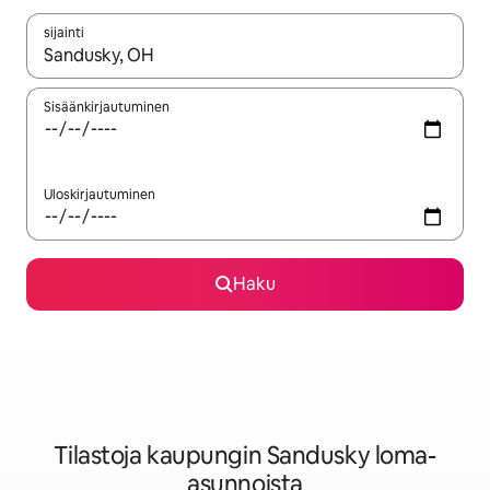
sijainti
Kun tulokset ovat saatavilla, navigoi ylös- ja alas-nuolinäppäimi
Sisäänkirjautuminen
Uloskirjautuminen
Haku
Tilastoja kaupungin Sandusky loma-
asunnoista