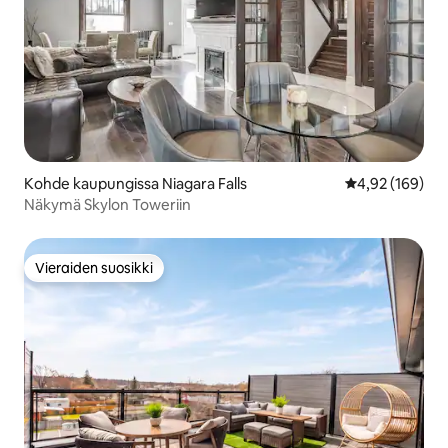
Kohde kaupungissa Niagara Falls
Keskimääräinen
4,92 (169)
Näkymä Skylon Toweriin
Vieraiden suosikki
Vieraiden suosikki