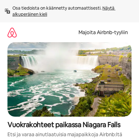
Jätä
Osa tiedoista on käännetty automaattisesti. 
Näytä 
sisältö
alkuperäinen kieli
väliin
Majoita Airbnb-tyyliin
Vuokrakohteet paikassa Niagara Falls
Etsi ja varaa ainutlaatuisia majapaikkoja Airbnb:ltä