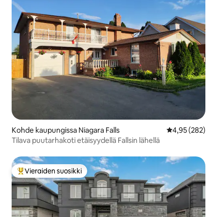
Kohde kaupungissa Niagara Falls
Keskimääräinen
4,95 (282)
Tilava puutarhakoti etäisyydellä Fallsin lähellä
Vieraiden suosikki
Vieraiden suosikkien parhaimmistoa