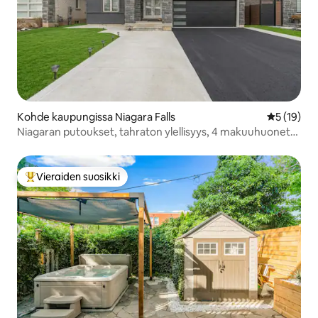
Kohde kaupungissa Niagara Falls
Keskimäärä
5 (19)
Niagaran putoukset, tahraton ylellisyys, 4 makuuhuonetta
+ pelihuone
Vieraiden suosikki
Vieraiden suosikkien parhaimmistoa