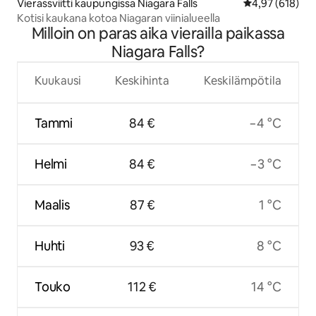
Vierassviitti kaupungissa Niagara Falls
Keskimääräinen
4,97 (618)
Kotisi kaukana kotoa Niagaran viinialueella
Milloin on paras aika vierailla paikassa
Niagara Falls?
Kuukausi
Keskihinta
Keskilämpötila
Tammi
84 €
−4 °C
Helmi
84 €
−3 °C
Maalis
87 €
1 °C
Huhti
93 €
8 °C
Touko
112 €
14 °C