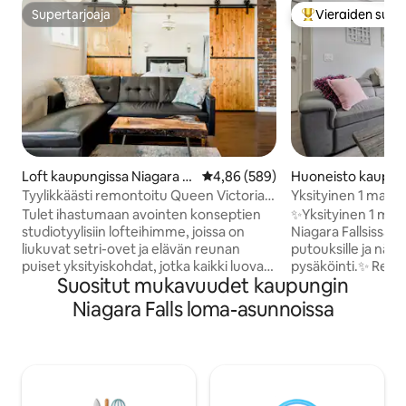
Supertarjoaja
Vieraiden suosi
Supertarjoaja
Vieraiden suosik
Loft kaupungissa Niagara F
Keskimääräinen arvio 4,86/5, 58
4,86 (589)
Huoneisto kaupun
alls
ara Falls
Tyylikkäästi remontoitu Queen Victoria -
Yksityinen 1 mak
loft
Niagaran putouksil
Tulet ihastumaan avointen konseptien
✨Yksityinen 1 ma
ilmainen pysäköint
studiotyylisiin lofteihimme, joissa on
Niagara Fallsissa,
liukuvat setri-ovet ja elävän reunan
putouksille ja näht
puiset yksityiskohdat, jotka kaikki luovat
pysäköinti.✨ Rentoudu tässä valoisassa
Suositut mukavuudet kaupungin
vieraiden todella ainutlaatuisen
ja mukavassa 2. k
kokemuksen! Koko loft on sinun!
lomakohteessa, joka
Niagara Falls loma-asunnoissa
tekstiviesti tai soita numeroon 905 321
Niagaran putouksia t
5150 Loft on lähellä historiallista Queen
tutkiville pariskunni
Streetiä Niagaran putouksien
matkustaville. Na
keskustassa, Ontariossa. Se on lähellä
täysin varustellust
ravintoloita ja baareja sekä
wifistä, 55 tuuman
kirveenheittohuoneita ja käsityönä
(Netflix/Disney+/