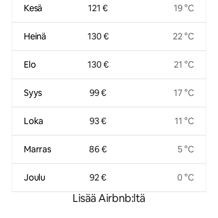
Kesä
121 €
19 °C
Heinä
130 €
22 °C
Elo
130 €
21 °C
Syys
99 €
17 °C
Loka
93 €
11 °C
Marras
86 €
5 °C
Joulu
92 €
0 °C
Lisää Airbnb:ltä