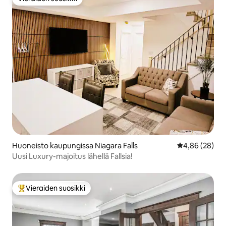
Vieraiden suosikki
Huoneisto kaupungissa Niagara Falls
Keskimääräine
4,86 (28)
Uusi Luxury-majoitus lähellä Fallsia!
Vieraiden suosikki
Vieraiden suosikkien parhaimmistoa