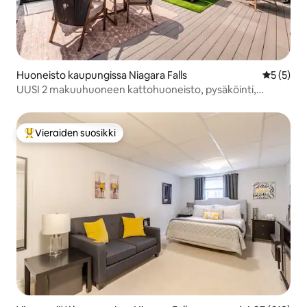
Huoneisto kaupungissa Niagara Falls
Keskimäär
5 (5)
UUSI 2 makuuhuoneen kattohuoneisto, pysäköinti,
kattoterassi, lähellä 2 Fallsia!
Vieraiden suosikki
Vieraiden suosikkien parhaimmistoa