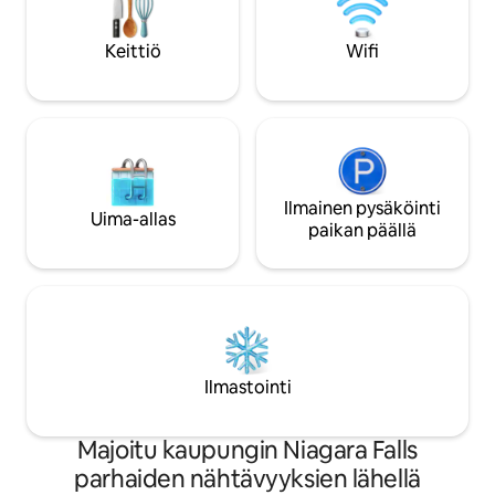
valmistettuja kahviloita. Kasinot ja Clifton
takasta, työtilasta
Hillin matkailualue ovat muutaman
pysäköinnistä ajot
Keittiö
Wifi
minuutin ajomatkan päässä. Voit kävellä,
Turvallisella alue
ottaa autosi, uperata sen tai pyöräillä
minuutin päässä Cli
sieltä, missä olet. Meillä on jopa
Fallsista. Ihanteel
bussiliikenne. Rakastamme Niagaran
mukavuuden ja rau
putouksia ja pyrimme tarjoamaan sinulle
välillä.
parasta asiakaspalvelua. Ensimmäinen
Airbnb: mme oli veneemme nimeltään
Bob 's-setä, ja kaikki arvostelumme ovat
Ilmainen pysäköinti
Uima-allas
5 tähteä! Salli meidän tehdä kaikkemme
paikan päällä
majoittumisestasi vastikään
kunnostetussa tilassamme!
Ilmastointi
Majoitu kaupungin Niagara Falls
parhaiden nähtävyyksien lähellä