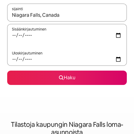
sijainti
Kun tulokset ovat saatavilla, navigoi ylös- ja alas-nuolinäppäimi
Sisäänkirjautuminen
Uloskirjautuminen
Haku
Tilastoja kaupungin Niagara Falls loma-
asunnoista