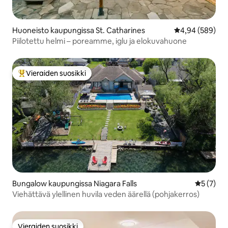
Huoneisto kaupungissa St. Catharines
Keskimääräinen
4,94 (589)
Piilotettu helmi – poreamme, iglu ja elokuvahuone
Vieraiden suosikki
Vieraiden suosikkien parhaimmistoa
Bungalow kaupungissa Niagara Falls
Keskimäär
5 (7)
Viehättävä ylellinen huvila veden äärellä (pohjakerros)
Vieraiden suosikki