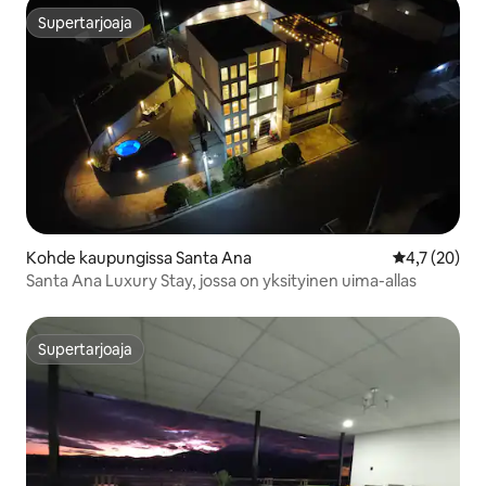
Supertarjoaja
Supertarjoaja
Kohde kaupungissa Santa Ana
Keskimääräin
4,7 (20)
Santa Ana Luxury Stay, jossa on yksityinen uima-allas
Supertarjoaja
Supertarjoaja