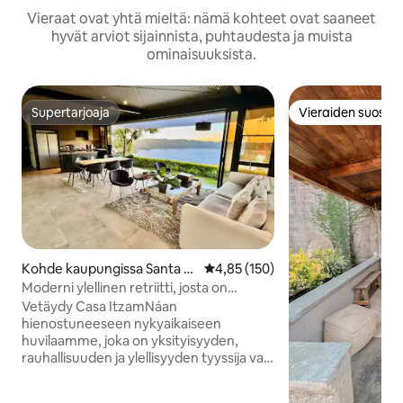
Vieraat ovat yhtä mieltä: nämä kohteet ovat saaneet
hyvät arviot sijainnista, puhtaudesta ja muista
ominaisuuksista.
Supertarjoaja
Vieraiden suosikk
Supertarjoaja
Vieraiden suosikk
Kohde kaupungissa Santa A
Keskimääräinen arvio 4,85/5, 15
4,85 (150)
na
Moderni ylellinen retriitti, josta on
näkymä Coatepeque-järvelle
Vetäydy Casa ItzamNáan
hienostuneeseen nykyaikaiseen
huvilaamme, joka on yksityisyyden,
rauhallisuuden ja ylellisyyden tyyssija vain
15 minuutin/3,5 km: n päässä järvestä. Se
on täydellinen jopa 12 vieraalle, ja siellä on