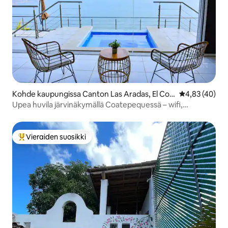
Kohde kaupungissa Canton Las Aradas, El Con
Keskimääräine
4,83 (40)
go
Upea huvila järvinäkymällä Coatepequessä – wifi,
ilmastointi
Vieraiden suosikki
Vieraiden suosikkien parhaimmistoa