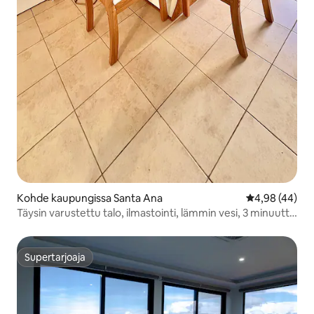
Kohde kaupungissa Santa Ana
Keskimääräine
4,98 (44)
Täysin varustettu talo, ilmastointi, lämmin vesi, 3 minuuttia
Ramblasille
Supertarjoaja
Supertarjoaja