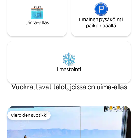
Ilmainen pysäköinti
Uima-allas
paikan päällä
Ilmastointi
Vuokrattavat talot, joissa on uima-allas
Vieraiden suosikki
Vieraiden suosikki