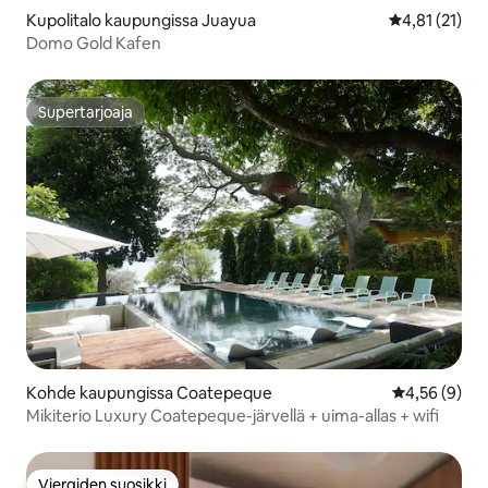
Kupolitalo kaupungissa Juayua
Keskimääräine
4,81 (21)
Domo Gold Kafen
Supertarjoaja
Supertarjoaja
Kohde kaupungissa Coatepeque
Keskimääräin
4,56 (9)
Mikiterio Luxury Coatepeque-järvellä + uima-allas + wifi
Vieraiden suosikki