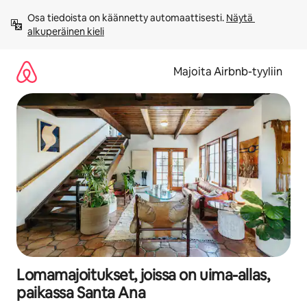
Jätä
Osa tiedoista on käännetty automaattisesti. 
Näytä 
sisältö
alkuperäinen kieli
väliin
Majoita Airbnb-tyyliin
Lomamajoitukset, joissa on uima-allas,
paikassa Santa Ana