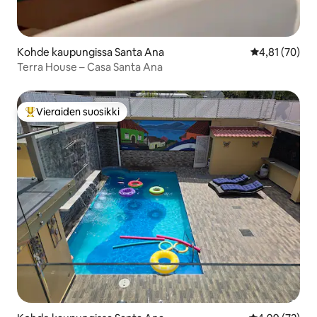
Kohde kaupungissa Santa Ana
Keskimääräine
4,81 (70)
Terra House – Casa Santa Ana
Vieraiden suosikki
Vieraiden suosikkien parhaimmistoa