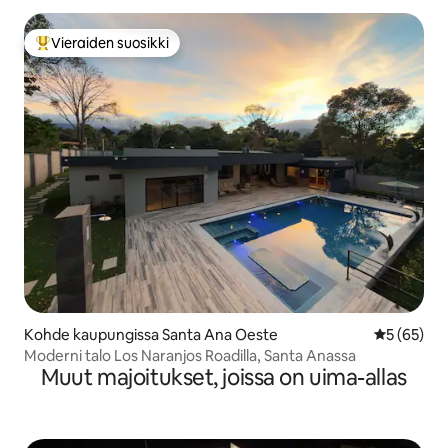
Vieraiden suosikki
Vieraiden suosikkien parhaimmistoa
Kohde kaupungissa Santa Ana Oeste
Keskimäärä
5 (65)
Moderni talo Los Naranjos Roadilla, Santa Anassa
Muut majoitukset, joissa on uima-allas