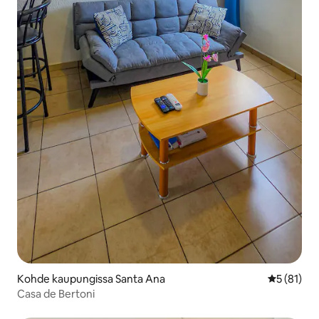
Kohde kaupungissa Santa Ana
Keskimäärä
5 (81)
Casa de Bertoni