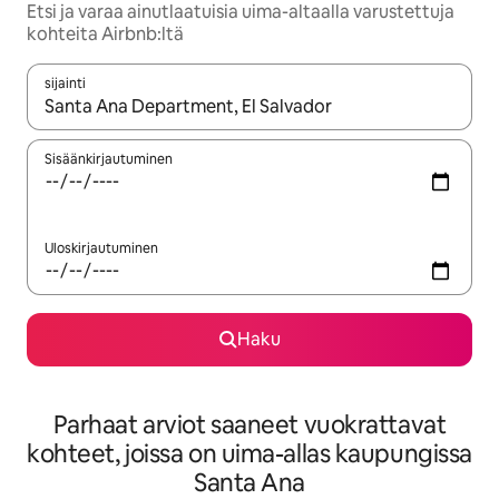
Etsi ja varaa ainutlaatuisia uima-altaalla varustettuja
kohteita Airbnb:ltä
sijainti
Kun tulokset ovat saatavilla, navigoi ylös- ja alas-nuolinäppäimi
Sisäänkirjautuminen
Uloskirjautuminen
Haku
Parhaat arviot saaneet vuokrattavat
kohteet, joissa on uima-allas kaupungissa
Santa Ana