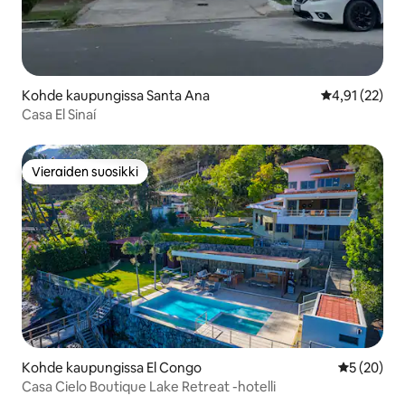
Kohde kaupungissa Santa Ana
Keskimääräine
4,91 (22)
Casa El Sinaí
Vieraiden suosikki
Vieraiden suosikki
Kohde kaupungissa El Congo
Keskimäärä
5 (20)
Casa Cielo Boutique Lake Retreat -hotelli