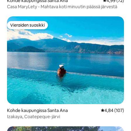
Kohde kaupungissa Santa Ana
Keskimääräine
4,99 (72)
Casa MaryLety - Mahtava koti minuutin päässä järvestä
Vieraiden suosikki
Vieraiden suosikki
Kohde kaupungissa Santa Ana
Keskimääräinen
4,84 (107)
Izakaya, Coatepeque-järvi