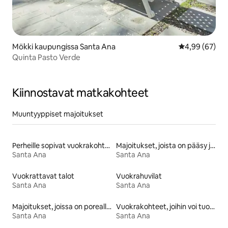
Mökki kaupungissa Santa Ana
Keskimääräine
4,99 (67)
Quinta Pasto Verde
Kiinnostavat matkakohteet
Muuntyyppiset majoitukset
Perheille sopivat vuokrakohteet
Majoitukset, joista on pääsy järvelle
Santa Ana
Santa Ana
Vuokrattavat talot
Vuokrahuvilat
Santa Ana
Santa Ana
Majoitukset, joissa on poreallas
Vuokrakohteet, joihin voi tuoda lemmikin
Santa Ana
Santa Ana