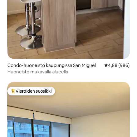
Condo-huoneisto kaupungissa San Miguel
Keskimääräinen 
4,88 (986)
Huoneisto mukavalla alueella
Vieraiden suosikki
Vieraiden suosikkien parhaimmistoa