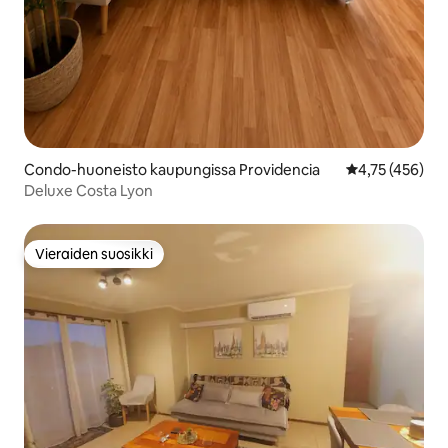
Condo-huoneisto kaupungissa Providencia
Keskimääräinen
4,75 (456)
Deluxe Costa Lyon
Vieraiden suosikki
Vieraiden suosikki