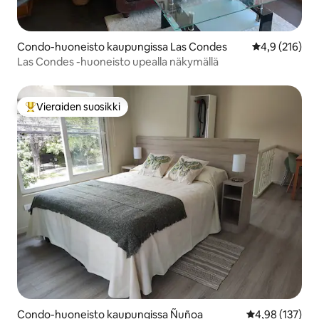
Condo-huoneisto kaupungissa Las Condes
Keskimääräine
4,9 (216)
Las Condes -huoneisto upealla näkymällä
Vieraiden suosikki
Vieraiden suosikkien parhaimmistoa
Condo-huoneisto kaupungissa Ñuñoa
Keskimääräinen
4,98 (137)