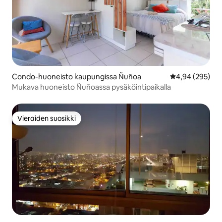
Condo-huoneisto kaupungissa Ñuñoa
Keskimääräinen
4,94 (295)
Mukava huoneisto Ñuñoassa pysäköintipaikalla
Vieraiden suosikki
Vieraiden suosikki