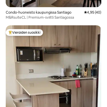
Condo-huoneisto kaupungissa Santiago
Keskimääräine
4,95 (40)
M&RsuiteCL | Premium-sviitti Santiagossa
Vieraiden suosikki
Vieraiden suosikkien parhaimmistoa