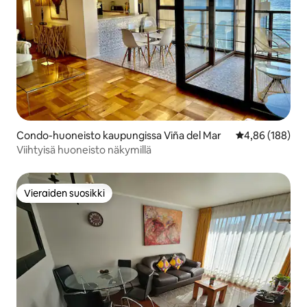
Condo-huoneisto kaupungissa Viña del Mar
Keskimääräinen
4,86 (188)
Viihtyisä huoneisto näkymillä
Vieraiden suosikki
Vieraiden suosikki