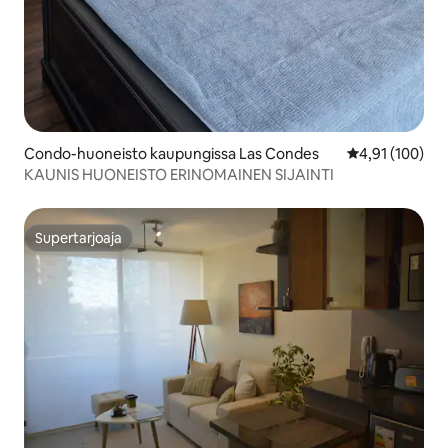
Condo-huoneisto kaupungissa Las Condes
Keskimääräinen
4,91 (100)
KAUNIS HUONEISTO ERINOMAINEN SIJAINTI
Supertarjoaja
Supertarjoaja