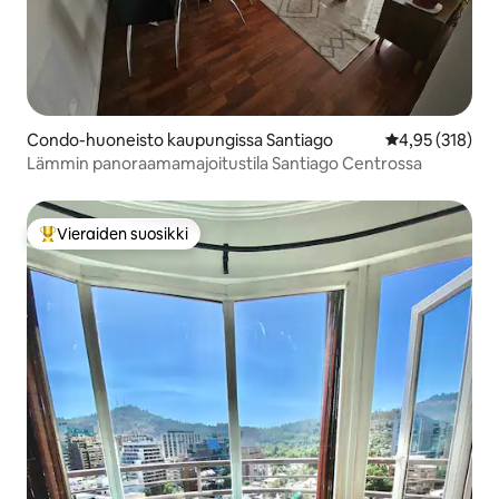
Condo-huoneisto kaupungissa Santiago
Keskimääräinen
4,95 (318)
Lämmin panoraamamajoitustila Santiago Centrossa
Vieraiden suosikki
Vieraiden suosikkien parhaimmistoa