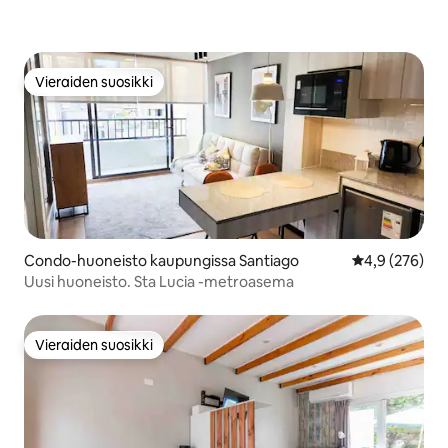
Vieraiden suosikki
Vieraiden suosikki
Condo-huoneisto kaupungissa Santiago
Keskimääräine
4,9 (276)
Uusi huoneisto. Sta Lucia -metroasema
Vieraiden suosikki
Vieraiden suosikki