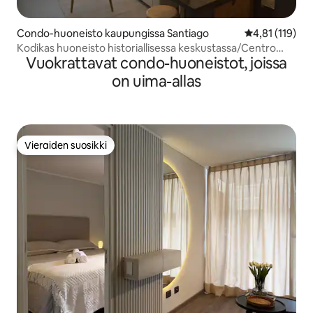
Condo-huoneisto kaupungissa Santiago
Keskimääräinen
4,81 (119)
Kodikas huoneisto historiallisessa keskustassa/Centro
Vuokrattavat condo-huoneistot, joissa
Santiagossa
on uima-allas
Vieraiden suosikki
Vieraiden suosikki