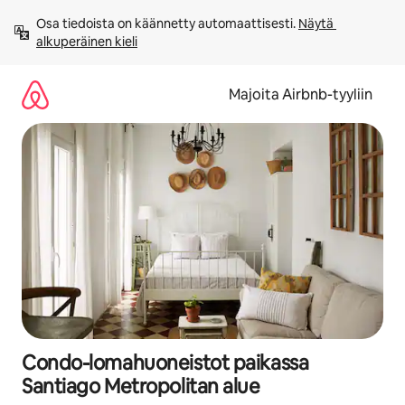
Jätä
Osa tiedoista on käännetty automaattisesti. 
Näytä 
sisältö
alkuperäinen kieli
väliin
Majoita Airbnb-tyyliin
Condo-lomahuoneistot paikassa
Santiago Metropolitan alue