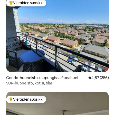
Vieraiden suosikki
Vieraiden suosikkien parhaimmistoa
Condo-huoneisto kaupungissa Pudahuel
Keskimääräinen
4,87 (356)
SUR-huoneisto, kotisi, tilasi
Vieraiden suosikki
Vieraiden suosikkien parhaimmistoa