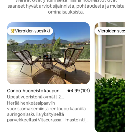
Vieraat ovat yhtä mieltä: nämä huoneistot ovat
saaneet hyvät arviot sijainnista, puhtaudesta ja muista
ominaisuuksista.
Vieraiden suosikki
Vieraiden suosikk
Vieraiden suosikkien parhaimmistoa
Vieraiden suosikk
Condo-huoneisto kaupungi
Keskimääräinen arvio 4,99/5, 10
4,99 (101)
ssa Vitacura
Upeat vuoristonäkymät | 2
makuuhuonetta Vitacura
Herää henkeäsalpaaviin
vuoristomaisemiin ja rentoudu kauniilla
auringonlaskuilla yksityiseltä
parvekkeeltasi Vitacurassa. Ilmastointi ja
vain muutaman minuutin päässä Parque
Araucosta, Alto Las Condesista ja