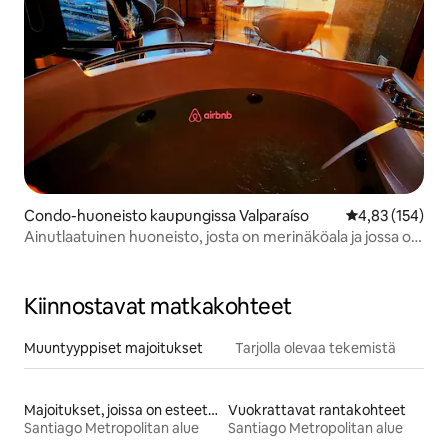
Condo-huoneisto kaupungissa Valparaíso
Keskimääräinen
4,83 (154)
Ainutlaatuinen huoneisto, josta on merinäköala ja jossa on
poreallas
Kiinnostavat matkakohteet
Muuntyyppiset majoitukset
Tarjolla olevaa tekemistä
Majoitukset, joissa on esteetön vuode
Vuokrattavat rantakohteet
Santiago Metropolitan alue
Santiago Metropolitan alue