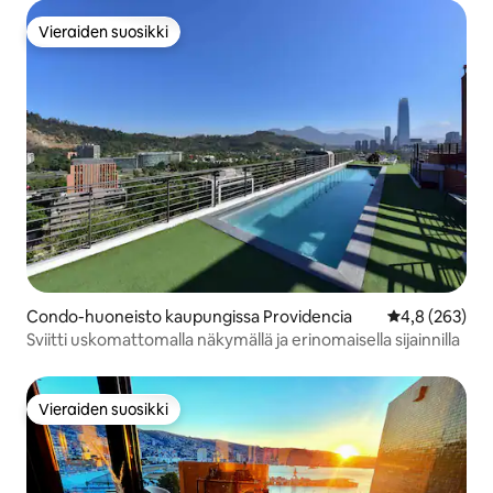
Vieraiden suosikki
Vieraiden suosikki
Condo-huoneisto kaupungissa Providencia
Keskimääräine
4,8 (263)
Sviitti uskomattomalla näkymällä ja erinomaisella sijainnilla
Vieraiden suosikki
Vieraiden suosikki