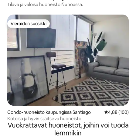
Tilava ja valoisa huoneisto Ñuñoassa.
Vieraiden suosikki
Vieraiden suosikki
Condo-huoneisto kaupungissa Santiago
Keskimääräinen
4,88 (100)
Kotoisa ja hyvin sijaitseva huoneisto
Vuokrattavat huoneistot, joihin voi tuoda
lemmikin