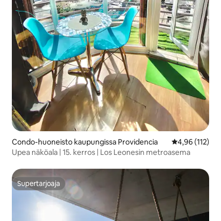
Condo-huoneisto kaupungissa Providencia
Keskimääräinen
4,96 (112)
Upea näköala | 15. kerros | Los Leonesin metroasema
Supertarjoaja
Supertarjoaja