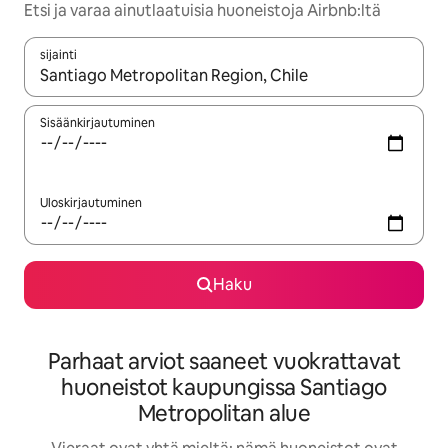
Etsi ja varaa ainutlaatuisia huoneistoja Airbnb:ltä
sijainti
Kun tulokset ovat saatavilla, navigoi ylös- ja alas-nuolinäppäimi
Sisäänkirjautuminen
Uloskirjautuminen
Haku
Parhaat arviot saaneet vuokrattavat
huoneistot kaupungissa Santiago
Metropolitan alue