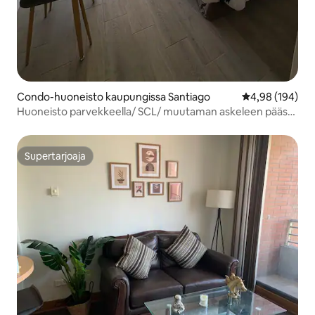
Condo-huoneisto kaupungissa Santiago
Keskimääräinen
4,98 (194)
Huoneisto parvekkeella/ SCL/ muutaman askeleen päässä
Movistar Arenasta
Supertarjoaja
Supertarjoaja