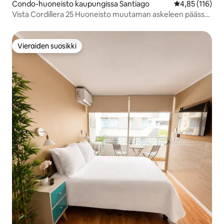
Condo-huoneisto kaupungissa Santiago
Keskimääräinen
4,85 (116)
Vista Cordillera 25 Huoneisto muutaman askeleen päässä
metrostä
Vieraiden suosikki
Vieraiden suosikki