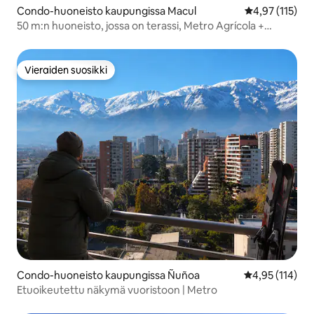
Condo-huoneisto kaupungissa Macul
Keskimääräinen
4,97 (115)
50 m:n huoneisto, jossa on terassi, Metro Agrícola +
pysäköinti
Vieraiden suosikki
Vieraiden suosikki
Condo-huoneisto kaupungissa Ñuñoa
Keskimääräinen
4,95 (114)
Etuoikeutettu näkymä vuoristoon | Metro