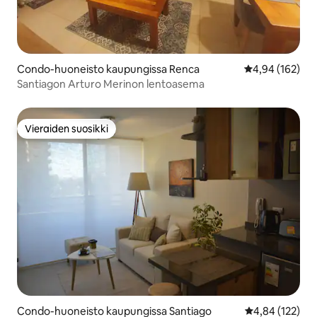
Condo-huoneisto kaupungissa Renca
Keskimääräinen
4,94 (162)
Santiagon Arturo Merinon lentoasema
Vieraiden suosikki
Vieraiden suosikki
Condo-huoneisto kaupungissa Santiago
Keskimääräinen
4,84 (122)