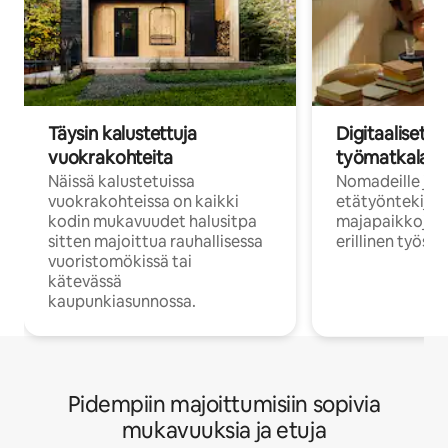
Täysin kalustettuja
Digitaaliset n
vuokrakohteita
työmatkalais
Näissä kalustetuissa
Nomadeille ja
vuokrakohteissa on kaikki
etätyöntekijöi
kodin mukavuudet halusitpa
majapaikkoja, jo
sitten majoittua rauhallisessa
erillinen työske
vuoristomökissä tai
kätevässä
kaupunkiasunnossa.
Pidempiin majoittumisiin sopivia
mukavuuksia ja etuja