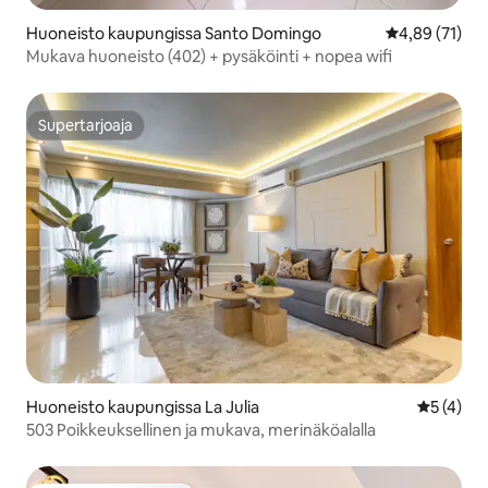
Huoneisto kaupungissa Santo Domingo
Keskimääräine
4,89 (71)
Mukava huoneisto (402) + pysäköinti + nopea wifi
Supertarjoaja
Supertarjoaja
Huoneisto kaupungissa La Julia
Keskimäär
5 (4)
503 Poikkeuksellinen ja mukava, merinäköalalla