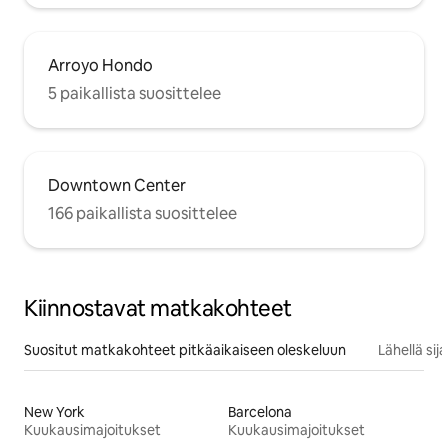
Arroyo Hondo
5 paikallista suosittelee
Downtown Center
166 paikallista suosittelee
Kiinnostavat matkakohteet
Suositut matkakohteet pitkäaikaiseen oleskeluun
Lähellä si
New York
Barcelona
Kuukausimajoitukset
Kuukausimajoitukset