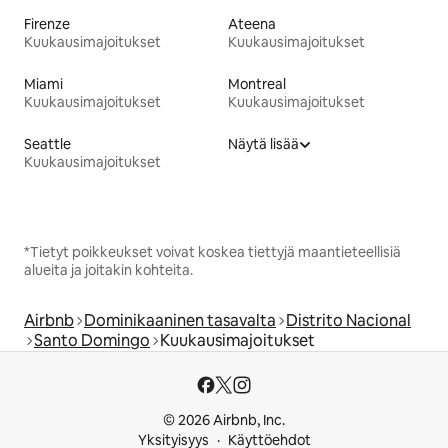
Firenze
Ateena
Kuukausimajoitukset
Kuukausimajoitukset
Miami
Montreal
Kuukausimajoitukset
Kuukausimajoitukset
Seattle
Näytä lisää
Kuukausimajoitukset
*Tietyt poikkeukset voivat koskea tiettyjä maantieteellisiä
alueita ja joitakin kohteita.
Airbnb
Dominikaaninen tasavalta
Distrito Nacional
Santo Domingo
Kuukausimajoitukset
© 2026 Airbnb, Inc.
Yksityisyys
Käyttöehdot