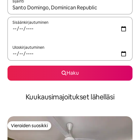
sijainti
Kun tulokset ovat saatavilla, navigoi ylös- ja alas-nuolinäppäimi
Sisäänkirjautuminen
Uloskirjautuminen
Haku
Kuukausimajoitukset lähelläsi
Vieraiden suosikki
Vieraiden suosikki