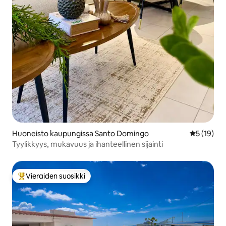
Huoneisto kaupungissa Santo Domingo
Keskimäärä
5 (19)
Tyylikkyys, mukavuus ja ihanteellinen sijainti
Vieraiden suosikki
Vieraiden suosikkien parhaimmistoa