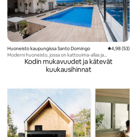
Huoneisto kaupungissa Santo Domingo
Keskimääräine
4,98 (53)
Moderni huoneisto, jossa on kattouima-allas ja
Kodin mukavuudet ja kätevät
merinäköalat
kuukausihinnat