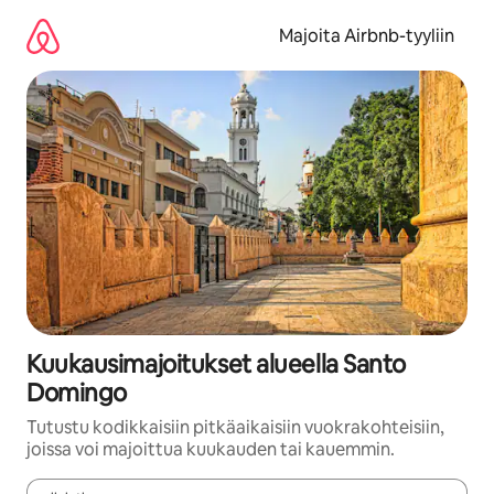
Jätä
sisältö
Majoita Airbnb-tyyliin
väliin
Kuukausimajoitukset alueella Santo
Domingo
Tutustu kodikkaisiin pitkäaikaisiin vuokrakohteisiin,
joissa voi majoittua kuukauden tai kauemmin.