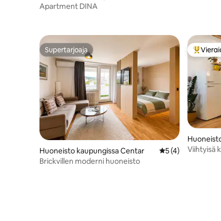
ar
Apartment DINA
Supertarjoaja
Vierai
Supertarjoaja
Vieraide
Huoneist
Viihtyisä
Huoneisto kaupungissa Centar
Keskimääräinen ar
5 (4)
puutarhal
Brickvillen moderni huoneisto