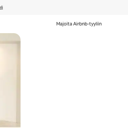
li
Majoita Airbnb-tyyliin