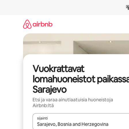
Jätä
sisältö
väliin
Vuokrattavat
lomahuoneistot paikass
Sarajevo
Etsi ja varaa ainutlaatuisia huoneistoja
Airbnb:ltä
sijainti
Kun tulokset ovat saatavilla, navigoi ylös- ja alas