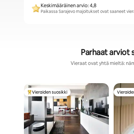
Keskimääräinen arvio: 4,8
Paikassa Sarajevo majoitukset ovat saaneet viera
Parhaat arviot
Vieraat ovat yhtä mieltä: nä
Vieraiden suosikki
Vieraide
Vieraiden suosikkien parhaimmistoa
Vieraide