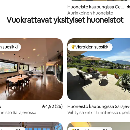
Huoneisto kaupungissa Cen
K
tar
Aurinkoinen huoneisto
Vuokrattavat yksityiset huoneistot
n suosikki
Vieraiden suosikki
n suosikki
Vieraiden suosikkien parhaimm
,97/5, 36 arvostelua
o
Keskimääräinen arvio 4,92/5, 26 arvostelua
4,92 (26)
Huoneisto kaupungissa Sarajev
eisto Sarajevossa
Viihtyisä retriitti rinteessä upeill
keväisnäkymillä