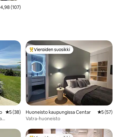
eskimääräinen arvio 4,98/5, 107 arvostelua
4,98 (107)
Vieraiden suosikki
istoa
Vieraiden suosikkien parhaimmistoa
o
Keskimääräinen arvio 5/5, 38 arvostelua
5 (38)
Huoneisto kaupungissa Centar
Keskimääräinen arv
5 (57)
a
Vatra-huoneisto