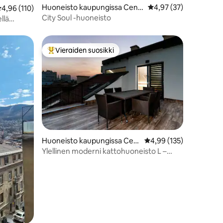
Huoneisto kaupungissa Cent
Keskimääräinen arvio 
4,97 (37)
eskimääräinen arvio 4,96/5, 110 arvostelua
4,96 (110)
ar
City Soul -huoneisto
llä
Vieraiden suosikki
istoa
Vieraiden suosikkien parhaimmistoa
Huoneisto kaupungissa Cen
Keskimääräinen arvio 4
4,99 (135)
tar
Ylellinen moderni kattohuoneisto L –
Sarajevon keskusta