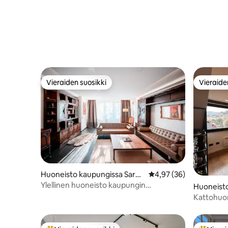
Vieraiden suosikki
Vieraide
Vieraiden suosikki
Vieraide
Huoneisto kaupungissa Saraj
Keskimääräinen arvio 4
4,97 (36)
evo
Ylellinen huoneisto kaupungin
Huoneist
keskustassa
Kattohuon