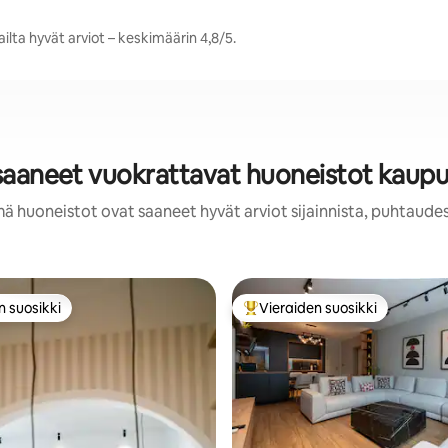
ilta hyvät arviot – keskimäärin 4,8/5.
 saaneet vuokrattavat huoneistot kaupu
mä huoneistot ovat saaneet hyvät arviot sijainnista, puhtaudes
n suosikki
Vieraiden suosikki
n suosikki
Vieraiden suosikkien parhaimm