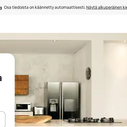
Osa tiedoista on käännetty automaattisesti. 
Näytä alkuperäinen kie
a
-nuolinäppäimillä tai tutustu koskettamalla tai pyyhkäisemällä.