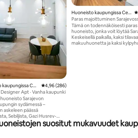
96/5, 262 arvostelua
Huoneisto kaupungissa Cen
K
tar
Paras majoittuminen Sarajevos
Tämä on todennäköisesti paras
huoneisto, jonka voit löytää Sar
Keskeisellä paikalla, kaksi tilava
makuuhuonetta ja kaksi kylpyh
ilmastointi ja TV jokaisessa
makuuhuoneessa, suuri sohva
olohuoneessa, pesukone/kuiv
ylimääräinen vuodesohva yhde
makuuhuoneessa, täysin varus
keittiö, kaapit jokaisessa
makuuhuoneessa, ikkunasälekai
o kaupungissa Cen
Keskimääräinen arvio 4,96/5, 286 arvostelua
4,96 (286)
ylimääräiset laadukkaat patjat, 
· Designer Apt · Vanha kaupunki
lakanat. Radiceva on yksi kaupungin
huoneisto Sarajevon
keskustan kauneimmista kaduista
upungin sydämessä –
ympäröivät vehreys, kahvilat, ra
 askeleen päässä
ostoskeskus ja tärkein kävelyka
sta, Sebiljista, Gazi Husrev-
uoneistojen suositut mukavuudet kaup
keijasta ja Pyhän Sydämen
on kaksi, ja
kin on queen-vuode ja