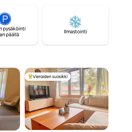
n pysäköinti
Ilmastointi
an päällä
Vieraiden suosikki
istoa
Vieraiden suosikkien parhaimmistoa