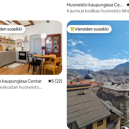
Huoneisto kaupungissa Cent
K
ar
Kaunis ja kodikas huoneisto lähe
keskustaa
den suosikki
Vieraiden suosikki
n suosikkien parhaimmistoa
Vieraiden suosikkien parhaimm
o kaupungissa Centar
Keskimääräinen arvio 5/5, 22 arvostelua
5 (22)
 keskustan huoneisto
vio 5/5, 4 arvostelua
la