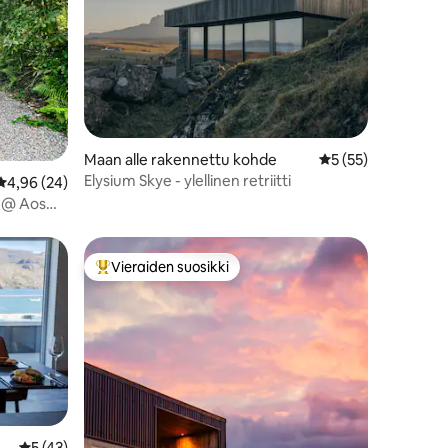
Maan alle rakennettu kohde
Keskimääräinen arv
5 (55)
Elysium Skye - ylellinen retriitti
Keskimääräinen arvio 4,96/5, 24 arvostelua
4,96 (24)
e @ Aos
Vieraiden suosikki
istoa
Vieraiden suosikkien parhaimmistoa
Keskimääräinen arvio 5/5, 43 arvostelua
5 (43)