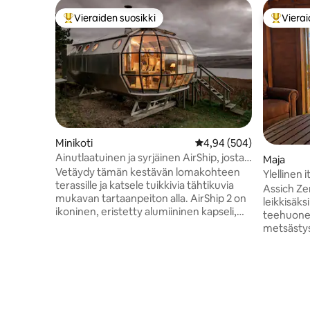
Vieraiden suosikki
Vierai
Vieraiden suosikkien parhaimmistoa
Vieraide
Minikoti
Keskimääräinen arvio 4,
4,94 (504)
Ainutlaatuinen ja syrjäinen AirShip, josta
Maja
on henkeäsalpaavat näkymät ylämaalle
Vetäydy tämän kestävän lomakohteen
Ylellinen
terassille ja katsele tuikkivia tähtikuvia
Lodgessa
Assich Ze
mukavan tartaanpeiton alla. AirShip 2 on
leikkisäks
ikoninen, eristetty alumiininen kapseli,
teehuonet
jonka on suunnitellut Roderick James.
metsästys
Kapselin sudenkorentoikkunoista on
hirsimökk
näkymät Sound of Mullille. Airship002 on
on luotu 
mukava, erikoinen ja viileä. Se ei
navetan a
teeskentele olevansa viiden tähden
kiviä. Se 
hotelli. Arvostelut kertovat tarinan. Jos
romanttis
haluamasi päivät on varattu, tutustu
kauniissa 