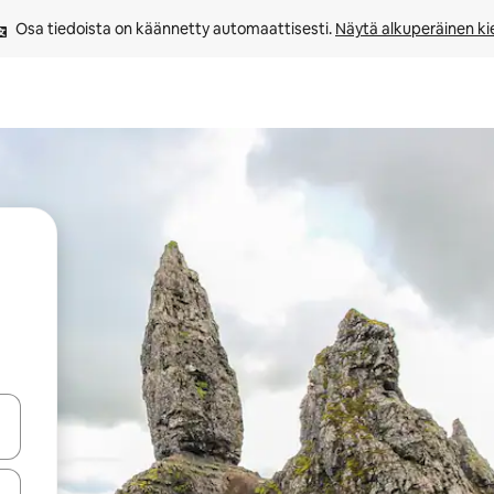
Osa tiedoista on käännetty automaattisesti. 
Näytä alkuperäinen kie
-nuolinäppäimillä tai tutustu koskettamalla tai pyyhkäisemällä.