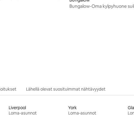
e
Bungalow-Oma kylpyhuone suih
Ylellinen-Näkymä
95/5, 200 arvostelua
oitukset
Lähellä olevat suosituimmat nähtävyydet
Liverpool
York
Gl
Loma-asunnot
Loma-asunnot
Lo