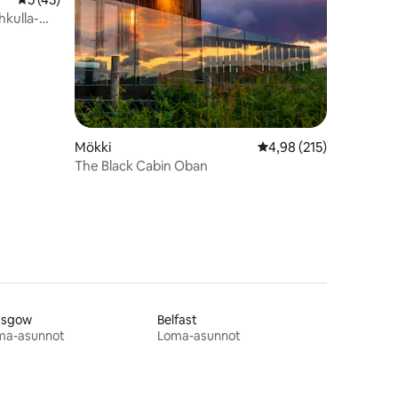
kulla-
Mökki
Keskimääräinen arvio 4
4,98 (215)
The Black Cabin Oban
asgow
Belfast
ma-asunnot
Loma-asunnot