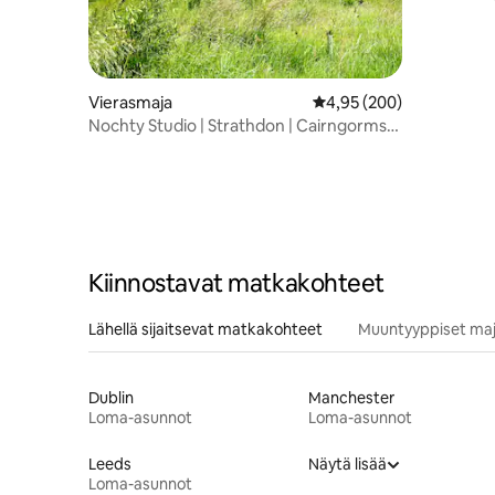
pelihuon
Vierasmaja
Keskimääräinen arvio 4,
4,95 (200)
Nochty Studio | Strathdon | Cairngorms
National Park
Kiinnostavat matkakohteet
Lähellä sijaitsevat matkakohteet
Muuntyyppiset maj
Dublin
Manchester
Loma-asunnot
Loma-asunnot
Leeds
Näytä lisää
Loma-asunnot