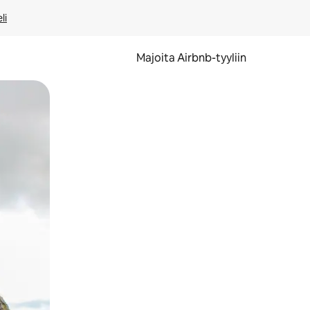
li
Majoita Airbnb-tyyliin