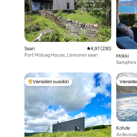
Saari
Keskimääräinen arvio 4,
4,97 (230)
Port Moluag House, Lismoren saari
Mökki
Samphire 
loch-näk
Vieraiden suosikki
Vieraide
Vieraiden suosikkien parhaimmistoa
Vieraide
Kohde
Ardeonaig