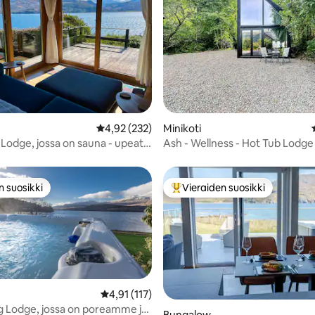
97/5, 230 arvostelua
Keskimääräinen arvio 4,92/5, 232 arvostelua
4,92 (232)
Minikoti
Lodge, jossa on sauna - upeat
Ash - Wellness - Hot Tub Lodg
ymät
Yes
n suosikki
Vieraiden suosikki
n suosikki
Vieraiden suosikkien parhaimm
Keskimääräinen arvio 4,91/5, 117 arvostelua
4,91 (117)
 Lodge, jossa on poreamme ja
Bungalow