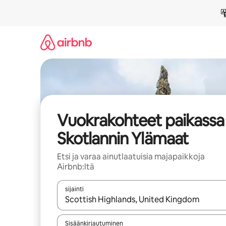
Jätä
sisältö
väliin
Vuokrakohteet paikassa
Skotlannin Ylämaat
Etsi ja varaa ainutlaatuisia majapaikkoja
Airbnb:ltä
sijainti
Kun tulokset ovat saatavilla, navigoi ylös- ja alas
Sisäänkirjautuminen