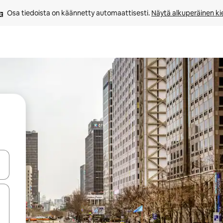
Osa tiedoista on käännetty automaattisesti. 
Näytä alkuperäinen kie
-nuolinäppäimillä tai tutustu koskettamalla tai pyyhkäisemällä.