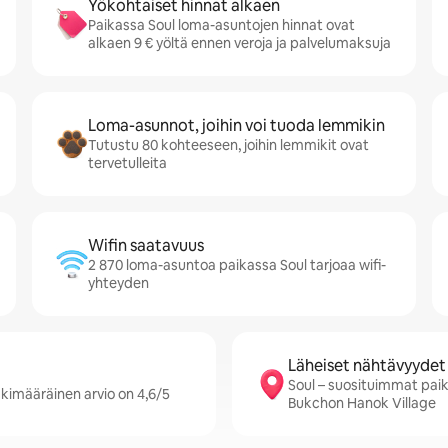
Yökohtaiset hinnat alkaen
Paikassa Soul loma-asuntojen hinnat ovat
alkaen 9 € yöltä ennen veroja ja palvelumaksuja
Loma-asunnot, joihin voi tuoda lemmikin
Tutustu 80 kohteeseen, joihin lemmikit ovat
tervetulleita
Wifin saatavuus
2 870 loma-asuntoa paikassa Soul tarjoaa wifi-
yhteyden
Läheiset nähtävyydet
Soul – suosituimmat pai
skimääräinen arvio on 4,6/5
Bukchon Hanok Village