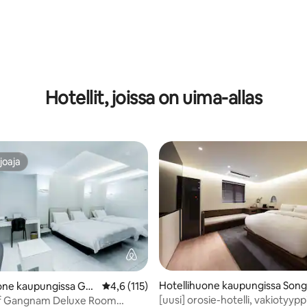
alueella, joka on täynnä ravintolo
kahviloita * 201
io 5/5, 19 arvostelua
Hotellit, joissa on uima-allas
joaja
joaja
Hotellihuone kaupungissa Son
one kaupungissa Ga
Keskimääräinen arvio 4,6/5, 115 arvostelua
4,6 (115)
u
[uusi] orosie-hotelli, vakiotyyp
of Gangnam Deluxe Room