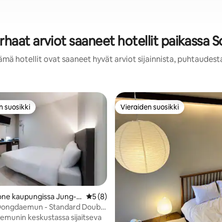
rhaat arviot saaneet hotellit paikassa S
ämä hotellit ovat saaneet hyvät arviot sijainnista, puhtaudest
n suosikki
Vieraiden suosikki
n suosikki
Vieraiden suosikki
91/5, 260 arvostelua
one kaupungissa Jung-g
Keskimääräinen arvio 5/5, 8 arvostelua
5 (8)
ongdaemun - Standard Double
munin keskustassa sijaitseva