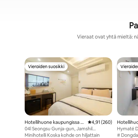
Pa
Vieraat ovat yhtä mieltä: n
Vieraiden suosikki
Vieraide
Vieraiden suosikki
Vieraide
Hotellihuone kaupungissa G
Keskimääräinen arvio 4,
4,91 (260)
Hotellihu
wangjin-gu
u
04l Seongsu Gunja-gun, Jamshil
Hymaté D
Myeong-dong KSPO DOME
Room
Minihotelli Koska kohde on hiljattain
# Dongdae