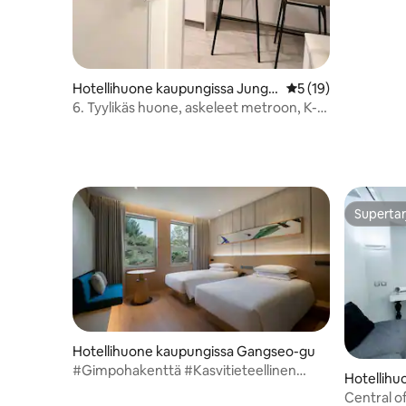
Hotellihuone kaupungissa Jung-
Keskimääräinen arv
5 (19)
gu
6. Tyylikäs huone, askeleet metroon, K-
pop, DDP
Supertar
Supertar
Hotellihuone kaupungissa Gangseo-gu
#Gimpohakenttä #Kasvitieteellinen
Hotellihu
puutarha #Järvipuisto #Taidemuseo
ngnam-g
Central 
Standard Twin