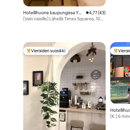
Hotellihuone kaupungissa Yeo
Keskimääräinen arvio 4
4,77 (43)
ngdeungpo-gu
[Vain naisille] Lähellä Times Squarea, 10
min Mullaeen
Vieraiden suosikki
Vierai
Vieraiden suosikkien parhaimmistoa
Vieraide
Hotellihu
ng-gu
[K:] 6 mi
asemalta,
alennus ke