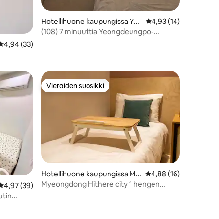
Hotellihuone kaupungissa Ye
Keskimääräinen arvio 
4,93 (14)
ongdeungpo-gu
(108) 7 minuuttia Yeongdeungpo-
gucheong-asemalta, 5 minuuttia
Keskimääräinen arvio 4,94/5, 33 arvostelua
4,94 (33)
Yeongdeungpo-sijauspaikalta, Sinchon,
Hongdae, Myeongdong, Yeouido,
 #5
säilytystila
Vieraiden suosikki
istoa
Vieraiden suosikki
Hotellihuone kaupungissa My
Keskimääräinen arvio 
4,88 (16)
eong-dong
Myeongdong Hithere city 1 hengen
Keskimääräinen arvio 4,97/5, 39 arvostelua
4,97 (39)
huone
utin
malta]
allisella