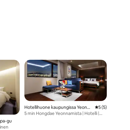
ita ja
Hotellihuone kaupungissa Yeonna
Keskimääräinen ar
5 (5)
m-dong
5 min Hongdae Yeonnamista | Hotelli |
Ilmainen pysäköinti
gpa-gu
pinen