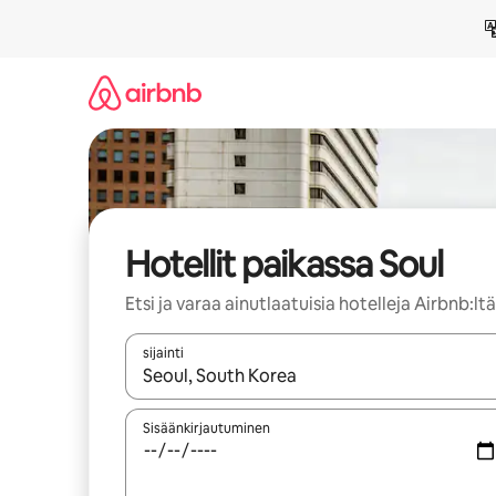
Jätä
sisältö
väliin
Hotellit paikassa Soul
Etsi ja varaa ainutlaatuisia hotelleja Airbnb:ltä
sijainti
Kun tulokset ovat saatavilla, navigoi ylös- ja alas
Sisäänkirjautuminen