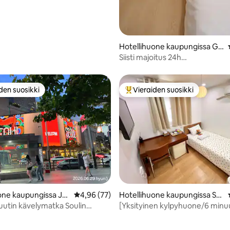
,77/5, 43 arvostelua
Hotellihuone kaupungissa Gu
ro-gu
Siisti majoitus 24h
itsepalvelusisäänkirjautumisella
den suosikki
Vieraiden suosikki
n suosikkien parhaimmistoa
Vieraiden suosikkien parhaimm
one kaupungissa Ju
Keskimääräinen arvio 4,96/5, 77 arvostelua
4,96 (77)
Hotellihuone kaupungissa Se
ongbuk-gu
nuutin kävelymatka Soulin
[Yksityinen kylpyhuone/6 minu
 Hotel Longgi 3]*-*7 yön
kävelymatkan päässä metroase
sälomalla elokuussa (17.–31.)
Puhdas ja viihtyisä majoitus kaup