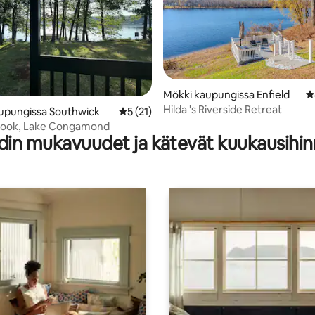
Mökki kaupungissa Enfield
K
Hilda 's Riverside Retreat
82/5, 202 arvostelua
upungissa Southwick
Keskimääräinen arvio 5/5, 21 arvostelua
5 (21)
look, Lake Congamond
din mukavuudet ja kätevät kuukausihin