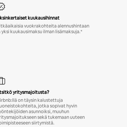
ksinkertaiset kuukausihinnat
itkäaikaisia vuokrakohteita alennushintaan
a yksi kuukausimaksu ilman lisämaksuja.*
tsitkö yritysmajoitusta?
irbnb:llä on täysin kalustettuja
uoneistokohteita, jotka sopivat hyvin
yöntekijöiden asunnoiksi, muuhun
ritysmajoitukseen sekä tukemaan uuteen
oimipisteeseen siirtymistä.