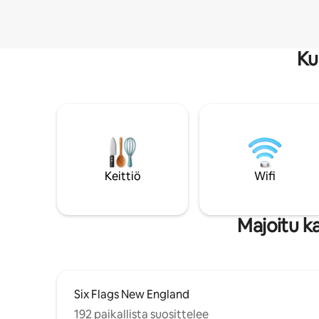
Ku
Keittiö
Wifi
Majoitu k
Six Flags New England
192 paikallista suosittelee