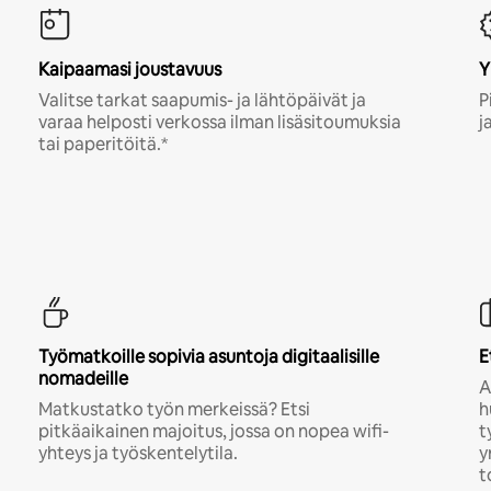
Kaipaamasi joustavuus
Y
Valitse tarkat saapumis- ja lähtöpäivät ja
P
varaa helposti verkossa ilman lisäsitoumuksia
j
tai paperitöitä.*
Työmatkoille sopivia asuntoja digitaalisille
E
nomadeille
A
Matkustatko työn merkeissä? Etsi
h
pitkäaikainen majoitus, jossa on nopea wifi-
t
yhteys ja työskentelytila.
y
t