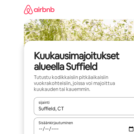
Jätä
sisältö
väliin
Kuukausimajoitukset
alueella Suffield
Tutustu kodikkaisiin pitkäaikaisiin
vuokrakohteisiin, joissa voi majoittua
kuukauden tai kauemmin.
sijainti
Kun tulokset ovat saatavilla, navigoi ylös- ja alas
Sisäänkirjautuminen