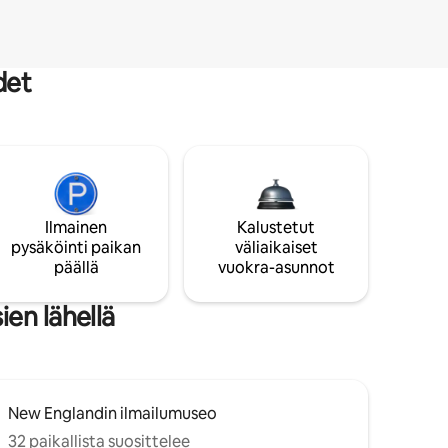
det
Ilmainen
Kalustetut
pysäköinti paikan
väliaikaiset
päällä
vuokra-asunnot
en lähellä
New Englandin ilmailumuseo
32 paikallista suosittelee