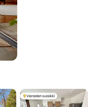
Vieraiden suosikki
Vieraiden suosikkien parhaimmistoa