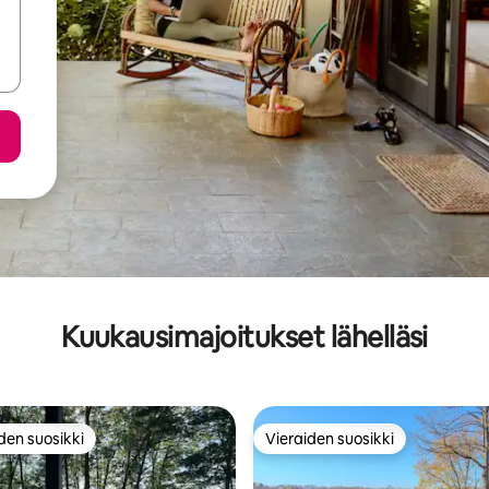
Kuukausimajoitukset lähelläsi
den suosikki
Vieraiden suosikki
n suosikkien parhaimmistoa
Vieraiden suosikki