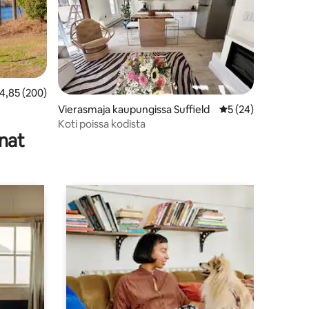
eskimääräinen arvio 4,85/5, 200 arvostelua
4,85 (200)
Vierasmaja kaupungissa Suffield
Keskimääräinen arv
5 (24)
Koti poissa kodista
nat