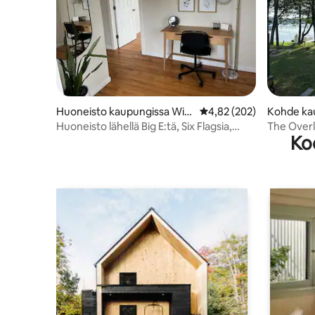
Huoneisto kaupungissa Win
Keskimääräinen arvio 4,
4,82 (202)
Kohde ka
dsor Locks
Huoneisto lähellä Big E:tä, Six Flagsia,
The Over
Ko
Bradleyn lentokenttää