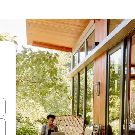
-nuolinäppäimillä tai tutustu koskettamalla tai pyyhkäisemällä.