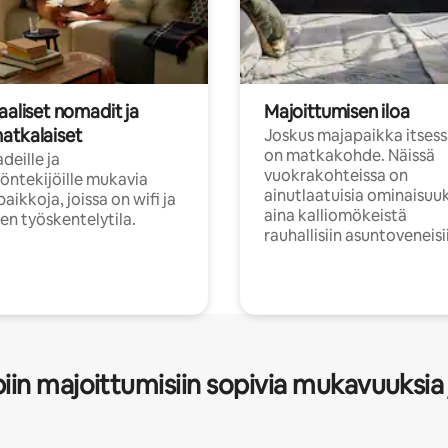
aaliset nomadit ja
Majoittumisen iloa
atkalaiset
Joskus majapaikka itses
on matkakohde. Näissä
eille ja
vuokrakohteissa on
öntekijöille mukavia
ainutlaatuisia ominaisuu
aikkoja, joissa on wifi ja
aina kalliomökeistä
inen työskentelytila.
rauhallisiin asuntoveneisi
in majoittumisiin sopivia mukavuuksia 