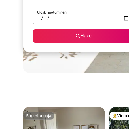
Uloskirjautuminen
Haku
Supertarjoaja
Vierai
Supertarjoaja
Vieraide