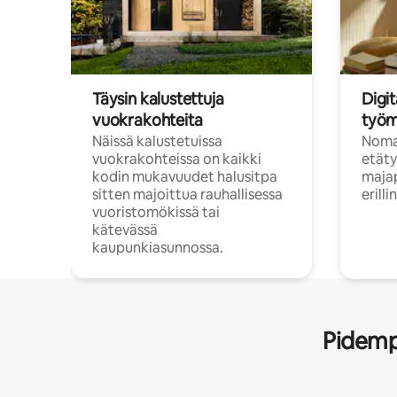
Täysin kalustettuja
Digit
vuokrakohteita
työm
Näissä kalustetuissa
Nomad
vuokrakohteissa on kaikki
etäty
kodin mukavuudet halusitpa
majap
sitten majoittua rauhallisessa
erill
vuoristomökissä tai
kätevässä
kaupunkiasunnossa.
Pidempi