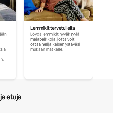
Lemmikit tervetulleita
sään
Löydä lemmikit hyväksyviä
majapaikkoja, jotta voit
ottaa nelijalkaisen ystäväsi
ksia
mukaan matkalle.
in.
ja etuja