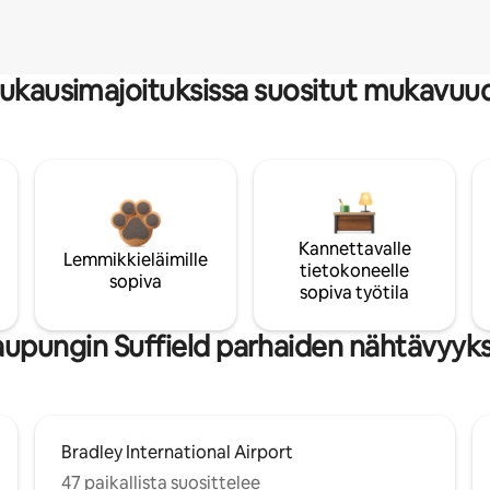
ukausimajoituksissa suositut mukavuu
Kannettavalle
Lemmikkieläimille
tietokoneelle
sopiva
sopiva työtila
aupungin Suffield parhaiden nähtävyyksi
Bradley International Airport
47 paikallista suosittelee