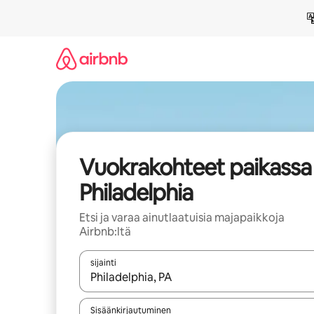
Jätä
sisältö
väliin
Vuokrakohteet paikassa
Philadelphia
Etsi ja varaa ainutlaatuisia majapaikkoja
Airbnb:ltä
sijainti
Kun tulokset ovat saatavilla, navigoi ylös- ja alas
Sisäänkirjautuminen