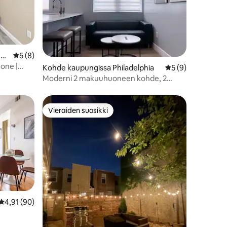
 Ci
Keskimääräinen arvio 5/5, 8 arvostelua
5 (8)
one |
Kohde kaupungissa Philadelphia
Keskimääräinen ar
5 (9)
Moderni 2 makuuhuoneen kohde, 2
minuuttia
stadionille/lentokentälle/kasinolle,
yksikkö B
Vieraiden suosikki
Vieraiden suosikki
Keskimääräinen arvio 4,91/5, 90 arvostelua
4,91 (90)