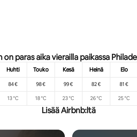
n on paras aika vierailla paikassa Philad
Huhti
Touko
Kesä
Heinä
Elo
84 €
98 €
99 €
82 €
81 €
13 °C
18 °C
23 °C
26 °C
25 °C
Lisää Airbnb:ltä