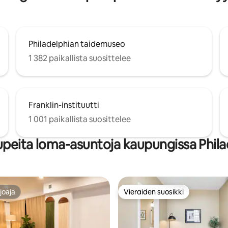
Philadelphian taidemuseo
1 382 paikallista suosittelee
Franklin-instituutti
1 001 paikallista suosittelee
upeita loma-asuntoja kaupungissa Phila
joaja
Vieraiden suosikki
joaja
Vieraiden suosikki