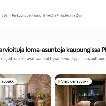
s Bank Park, Lincoln Financial Field ja Philadelphia Zoo
arvioituja loma-asuntoja kaupungissa P
 majoittumiset ovat saaneet hyvät arviot sijainnista, puhtaud
n suosikki
Vieraiden suosikki
n suosikki
Vieraiden suosikkien parhaimm