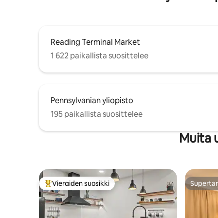
Reading Terminal Market
1 622 paikallista suosittelee
Pennsylvanian yliopisto
195 paikallista suosittelee
Muita 
Vieraiden suosikki
Supertar
Vieraiden suosikkien parhaimmistoa
Supertar