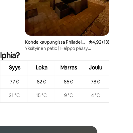
Kohde kaupungissa Philadelp
Keskimääräinen arvio 
4,92 (13)
hia
Yksityinen patio | Helppo pääsy
elphia?
stadioneille ja keskustaan
Syys
Loka
Marras
Joulu
77 €
82 €
86 €
78 €
21 °C
15 °C
9 °C
4 °C