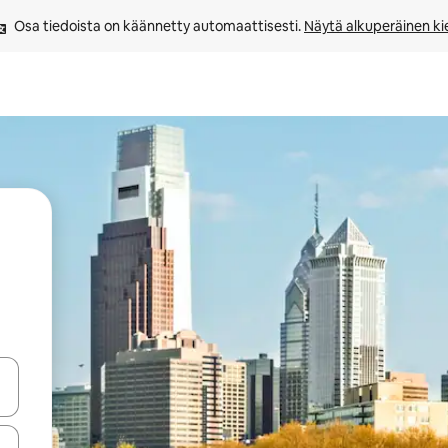
Osa tiedoista on käännetty automaattisesti. 
Näytä alkuperäinen kie
-nuolinäppäimillä tai tutustu koskettamalla tai pyyhkäisemällä.