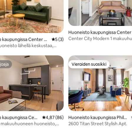
io 5/5, 14 arvostelua
Huoneisto kaupungissa Center
ty
Center City Modern 1 makuuhu
 kaupungissa Center Ci
Keskimääräinen arvio 5/5, 3 arvostelua
5 (3)
Näkymä taivaanrantaan | 53
uoneisto lähellä keskustaa,
pysäköinti
joaja
Vieraiden suosikki
joaja
Vieraiden suosikki
,79/5, 57 arvostelua
o kaupungissa Cent
Keskimääräinen arvio 4,87/5, 86 arvostelua
4,87 (86)
Huoneisto kaupungissa Philad
elphia
 1 makuuhuoneen huoneisto,
2600 Titan Street Stylish Apt.
attoterassi, kuntosali, pesula