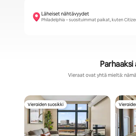
Läheiset nähtävyydet
Philadelphia – suosituimmat paikat, kuten Citizen
Parhaaksi 
Vieraat ovat yhtä mieltä: nämä
Vieraiden suosikki
Vieraide
Vieraiden suosikki
Vieraide