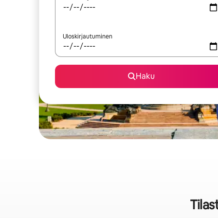
Uloskirjautuminen
Haku
Tila