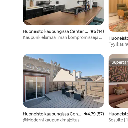
Huoneisto kaupungissa Center C
Keskimääräinen arv
5 (14)
ity
Kaupunkielämää ilman kompromisseja –
Huoneisto
täysikokoinen 1 makuuhuoneen asunto
ty
Tyylikäs h
ilmainen 
Supertar
Supertar
Huoneisto kaupungissa Cent
Keskimääräinen arvio 4
4,79 (57)
Huoneist
er City
er City
@Moderni kaupunkimajoitus
Sosuite |
Philadelphian sydämessä 32
jossa on k