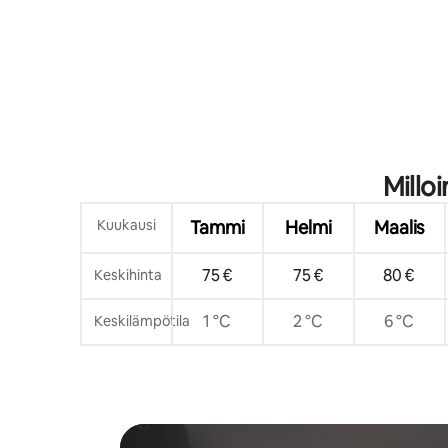
Milloi
Kuukausi
Tammi
Helmi
Maalis
75 €
75 €
80 €
Keskihinta
1 °C
2 °C
6 °C
Keskilämpötila