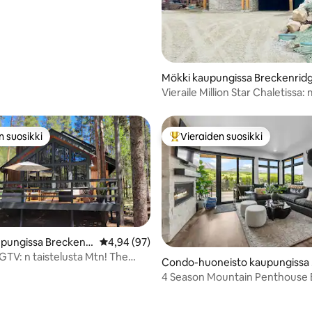
Mökki kaupungissa Breckenrid
Vieraile Million Star Chaletissa:
luomispaikassa
n suosikki
Vieraiden suosikki
n suosikki
Vieraiden suosikkien parhaimm
pungissa Breckenri
Keskimääräinen arvio 4,94/5, 97 arvostelua
4,94 (97)
HGTV: n taistelusta Mtn! The
97/5, 103 arvostelua
Condo-huoneisto kaupungissa 
lverthorne
4 Season Mountain Penthouse 
Riverillä