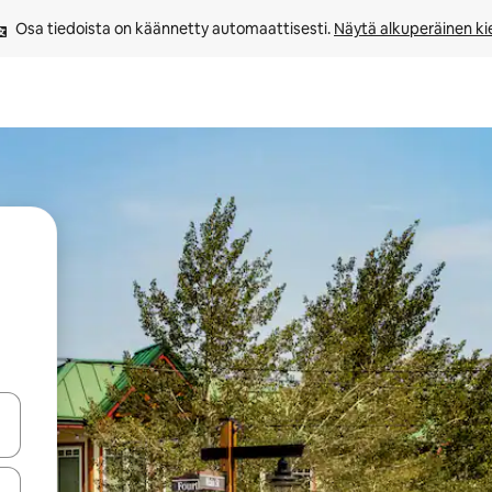
Osa tiedoista on käännetty automaattisesti. 
Näytä alkuperäinen kie
-nuolinäppäimillä tai tutustu koskettamalla tai pyyhkäisemällä.