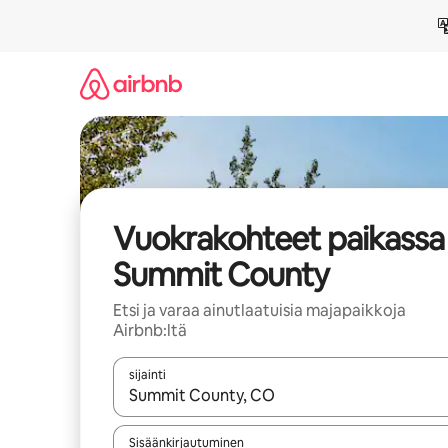
Jätä
sisältö
väliin
Vuokrakohteet paikassa
Summit County
Etsi ja varaa ainutlaatuisia majapaikkoja
Airbnb:ltä
sijainti
Kun tulokset ovat saatavilla, navigoi ylös- ja alas
Sisäänkirjautuminen