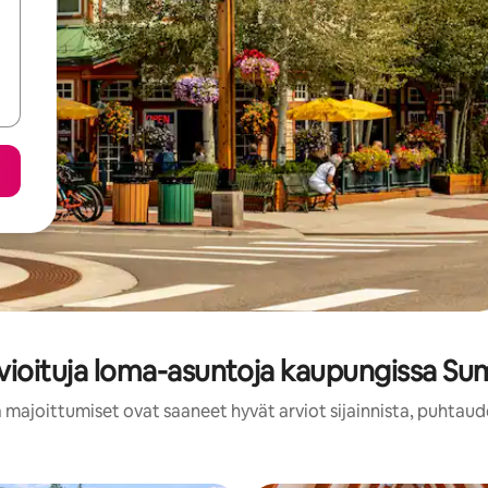
rvioituja loma-asuntoja kaupungissa S
 majoittumiset ovat saaneet hyvät arviot sijainnista, puhtaud