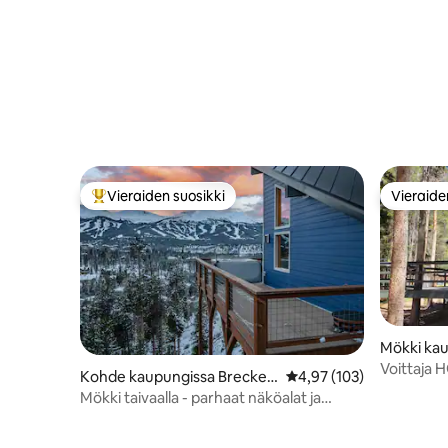
Vieraiden suosikki
Vieraide
Vieraiden suosikkien parhaimmistoa
Vieraide
Mökki kau
dge
Voittaja 
Kohde kaupungissa Brecken
Keskimääräinen arvio 4,
4,97 (103)
Royal
ridge
Mökki taivaalla - parhaat näköalat ja
yksityinen poreallas