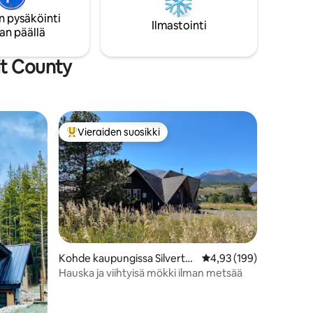
outumassa,
kohteiden parhaimpaan 1 %:iin. Sillä on
n pysäköinti
täydet 5,0 tähteä 146 arvostelusta. Tule
Ilmastointi
an päällä
katsomaan, miksi vieraat sanovat
olemme
jatkuvasti, että he tulevat takaisin!
ydellisen
it County
ksi.
Vieraiden suosikki
istoa
Vieraiden suosikkien parhaimmistoa
Kohde kaupungissa Silverth
Keskimääräinen arvio 4
4,93 (199)
orne
Hauska ja viihtyisä mökki ilman metsää