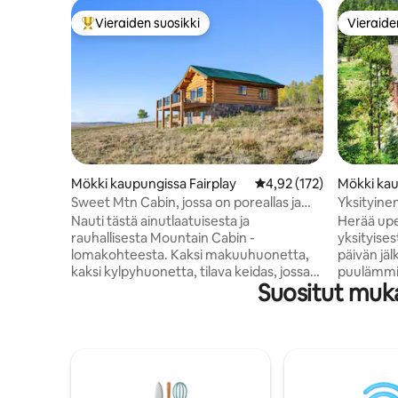
Vieraiden suosikki
Vieraide
Vieraiden suosikkien parhaimmistoa
Vieraide
Mökki kaupungissa Fairplay
Keskimääräinen arvio 4,
4,92 (172)
Mökki ka
ridge
Sweet Mtn Cabin, jossa on poreallas ja
Yksityinen 
viehättävä näkymä
Nauti tästä ainutlaatuisesta ja
Herää upe
rauhallisesta Mountain Cabin -
yksityises
lomakohteesta. Kaksi makuuhuonetta,
päivän jä
kaksi kylpyhuonetta, tilava keidas, jossa
puulämmit
Suositut muk
on 3 televisiota ja ilmainen wifi. Jos haluat
mukavass
rentoutua ja nauttia erämaasta, älä etsi
joka sijai
kauempaa. 35 mailia Breckenridgeen,
korkeudes
lähellä Boreas Passia, Kenosha Trailheadia
päässä Br
ja Passia, Jefferson-järveä ja Taryall
nauttia tä
Reservoiria. Minuutin päässä kuuluisasta
yksityisy
South Parkista, jossa voit kiertää
pääsyä ma