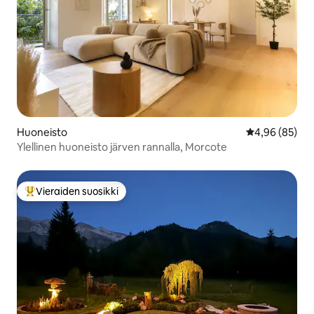
Huoneisto
Keskimääräine
4,96 (85)
Ylellinen huoneisto järven rannalla, Morcote
Vieraiden suosikki
Vieraiden suosikkien parhaimmistoa