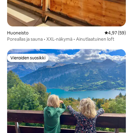
Huoneisto
Keskimääräine
4,97 (59)
Poreallas ja sauna • XXL-näkymä • Ainutlaatuinen loft
Vieraiden suosikki
Vieraiden suosikki