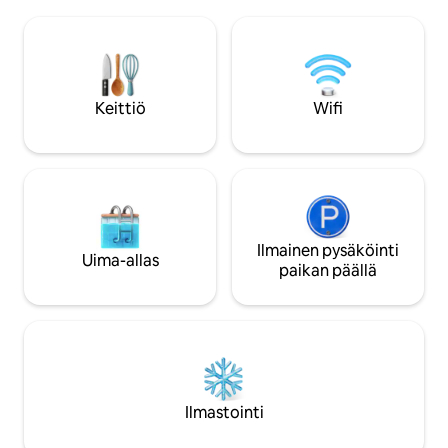
(kaikki yksityisiä tiloja). 3–5 vieraalle on
grillipaikka, jossa o
tarjolla ylimääräinen yksityinen
Sis. Panoraamakart
makuuhuone, jossa on kylpyhuone, yksi
alennuksia) Lähist
kerros alempana (hissiyhteys – jaettu
Krattigen Dorf/Pos
alue). Pääsy järvelle ja puutarhaan, SUP-
kävelymatka), kyl
lautailu, ilmainen pysäköinti ja wifi.
urheilukenttä, vael
Keittiö
Wifi
Lapset ovat tervetulleita, vain pienet
Spiez, Aeschi, Int
koirat. Suosituin Airbnb-kohde
Bern
Sveitsissä. Useimmat nähtävyyksiin
pääsee tunnissa.
Ilmainen pysäköinti
Uima-allas
paikan päällä
Ilmastointi