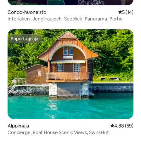
Condo-huoneisto
Keskimäärä
5 (14)
Interlaken_Jungfraujoch_Seeblick_Panorama_Perhe
Supertarjoaja
Supertarjoaja
Alppimaja
Keskimääräine
4,88 (59)
Concierge, Boat House Scenic Views, SwissHut