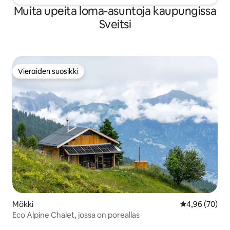
Muita upeita loma-asuntoja kaupungissa
Sveitsi
Vieraiden suosikki
Vieraiden suosikki
Mökki
Keskimääräine
4,96 (70)
Eco Alpine Chalet, jossa on poreallas