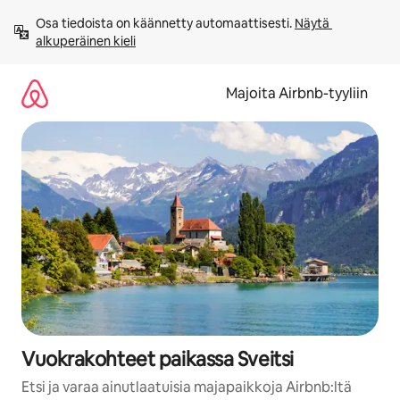
Jätä
Osa tiedoista on käännetty automaattisesti. 
Näytä 
sisältö
alkuperäinen kieli
väliin
Majoita Airbnb-tyyliin
Vuokrakohteet paikassa Sveitsi
Etsi ja varaa ainutlaatuisia majapaikkoja Airbnb:ltä