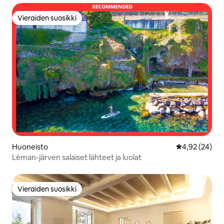
Vieraiden suosikki
Vieraiden suosikki
Huoneisto
Keskimääräine
4,92 (24)
Léman-järven salaiset lähteet ja luolat
Vieraiden suosikki
Vieraiden suosikki