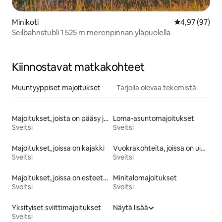
Minikoti
Keskimääräine
4,97 (97)
Seilbahnstubli 1 525 m merenpinnan yläpuolella
Kiinnostavat matkakohteet
Muuntyyppiset majoitukset
Tarjolla olevaa tekemistä
Majoitukset, joista on pääsy järvelle
Loma-asuntomajoitukset
Sveitsi
Sveitsi
Majoitukset, joissa on kajakki
Vuokrakohteita, joissa on uima-allas
Sveitsi
Sveitsi
Majoitukset, joissa on esteetön vuode
Minitalomajoitukset
Sveitsi
Sveitsi
Yksityiset sviittimajoitukset
Näytä lisää
Sveitsi