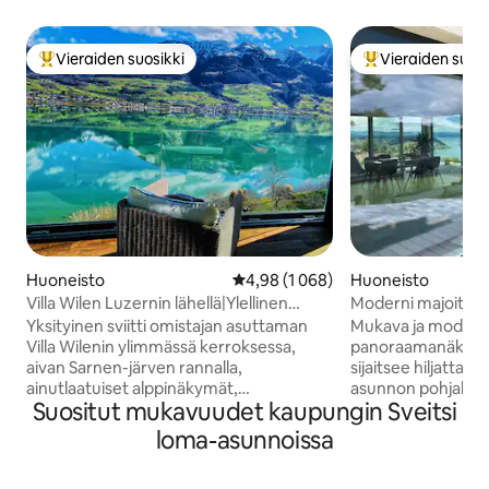
Vieraiden suosikki
Vieraiden suosi
Vieraiden suosikkien parhaimmistoa
Vieraiden suosik
Huoneisto
Keskimääräinen arvio 4,98/5, 1 06
4,98 (1 068)
Huoneisto
Villa Wilen Luzernin lähellä|Ylellinen
Moderni majoitus, 
retriitti järven rannalla
panoraamanäkymä 
Yksityinen sviitti omistajan asuttaman
Mukava ja moderni
Villa Wilenin ylimmässä kerroksessa,
panoraamanäkymä 
aivan Sarnen-järven rannalla,
sijaitsee hiljatta
ainutlaatuiset alppinäkymät,
asunnon pohjakerro
Suositut mukavuudet kaupungin Sveitsi
auringonnousut Tilava makuuhuone,
rauhallisessa kyläa
jossa on kotiteatteri,
lähtökohta retkille v
loma-asunnoissa
panoraamanäkymällä varustettu
Ihanteellinen 4 hen
oleskelutila, suuri keittiö ja kylpyhuone
näkymä järvelle, ja