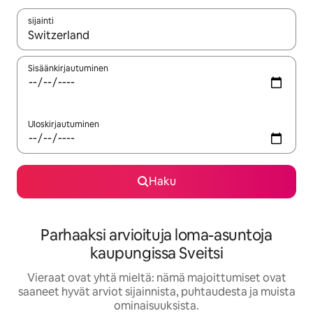
sijainti
Kun tulokset ovat saatavilla, navigoi ylös- ja alas-nuolinäppäimi
Sisäänkirjautuminen
Uloskirjautuminen
Haku
Parhaaksi arvioituja loma-asuntoja
kaupungissa Sveitsi
Vieraat ovat yhtä mieltä: nämä majoittumiset ovat
saaneet hyvät arviot sijainnista, puhtaudesta ja muista
ominaisuuksista.