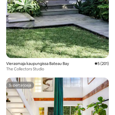
Vierasmaja kaupungissa Bateau Bay
Keskimääräi
5 (201)
The Collectors Studio
Supertarjoaja
Supertarjoaja