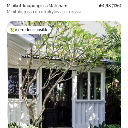
Minikoti kaupungissa Matcham
Keskimääräinen
4,98 (136)
Minitalo, jossa on ulkokylpylä ja terassi
Vieraiden suosikki
Vieraiden suosikkien parhaimmistoa