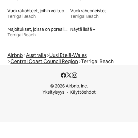
Vuokrakohteet, joihin voi tuoda lemmikin
Vuokrahuoneistot
Terrigal Beach
Terrigal Beach
Majoitukset, joissa on poreallas
Näytä lisää
Terrigal Beach
Airbnb
Australia
Uusi Etelä-Wales
Central Coast Council Region
Terrigal Beach
© 2026 Airbnb, Inc.
Yksityisyys
Käyttöehdot