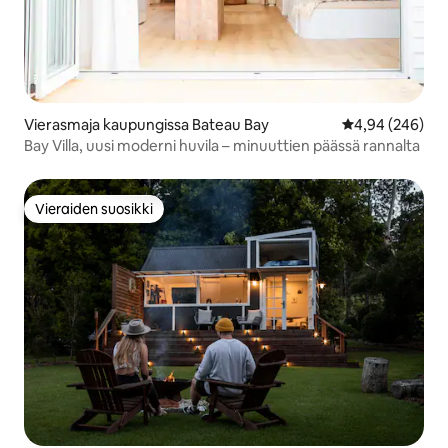
Vierasmaja kaupungissa Bateau Bay
Keskimääräinen
4,94 (246)
Bay Villa, uusi moderni huvila – minuuttien päässä rannalta
Vieraiden suosikki
Vieraiden suosikki