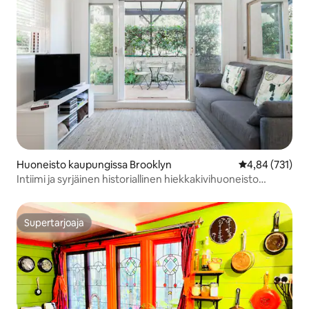
Huoneisto kaupungissa Brooklyn
Keskimääräinen
4,84 (731)
Intiimi ja syrjäinen historiallinen hiekkakivihuoneisto
kylässä
Supertarjoaja
Supertarjoaja