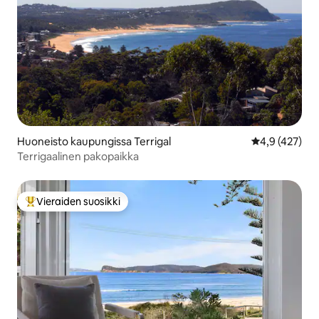
Huoneisto kaupungissa Terrigal
Keskimääräine
4,9 (427)
Terrigaalinen pakopaikka
Vieraiden suosikki
Vieraiden suosikkien parhaimmistoa