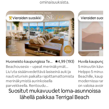
ominaisuuksista.
Vieraiden suosikki
Vieraiden suosikk
Vieraiden suosikkien parhaimmistoa
Vieraiden suosikk
Huoneisto kaupungissa Terr
Keskimääräinen arvio 4,99/5, 19
4,99 (193)
Huvila kaupungissa
igal
Beachousesix – upeat merinäkymät
5 minuutin kävelym
tyylikkäästä kohteesta
kahviloihin. Rauha
Liu'uta sisäänvedettävä lasiseinä auki ja
Helppo 5 minuutin
nauti eturivin paikalta rajoittamattomista
Beachille, kauppoih
merinäkymistä aurinkoisella
modernissa rantat
parvekkeella. Rentoudu
on valoisa avoin o
Suositut mukavuudet loma-asunnoissa
nahkaverhosektorisohvalla kirja kädessä.
varustettu keittiö
Valmista aterioita tyylikkäässä keittiössä
Netflix. Kohde sijai
lähellä paikkaa Terrigal Beach
kattoikkunoiden alla. Ylellinen rantaloma
paikalla. Täydellinen perheille,
Ylellinen moderni huoneisto, josta on
pariskunnille ja pie
upeat näkymät Terrigal Beachille ja
kuvia ja koe rannikon vi