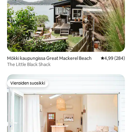
Mökki kaupungissa Great Mackerel Beach
Keskimääräinen
4,99 (284)
The Little Black Shack
Vieraiden suosikki
Vieraiden suosikki