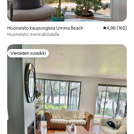
Huoneisto kaupungissa Umina Beach
Keskimääräinen
4,96 (160)
Huoneisto merinäköalalla
Vieraiden suosikki
Vieraiden suosikki