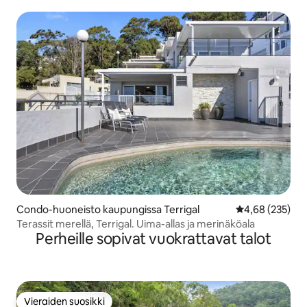
Condo-huoneisto kaupungissa Terrigal
Keskimääräinen
4,68 (235)
Terassit merellä, Terrigal. Uima-allas ja merinäköala
Perheille sopivat vuokrattavat talot
Vieraiden suosikki