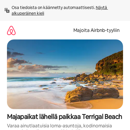
Jätä
Osa tiedoista on käännetty automaattisesti. 
Näytä 
sisältö
alkuperäinen kieli
väliin
Majoita Airbnb-tyyliin
Majapaikat lähellä paikkaa Terrigal Beach
Varaa ainutlaatuisia loma-asuntoja, kodinomaisia