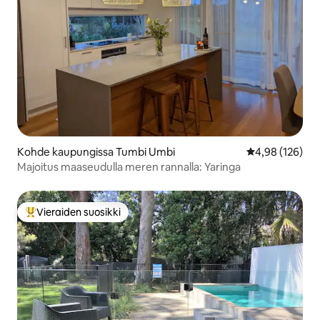
Kohde kaupungissa Tumbi Umbi
Keskimääräinen
4,98 (126)
Majoitus maaseudulla meren rannalla: Yaringa
Vieraiden suosikki
Vieraiden suosikkien parhaimmistoa