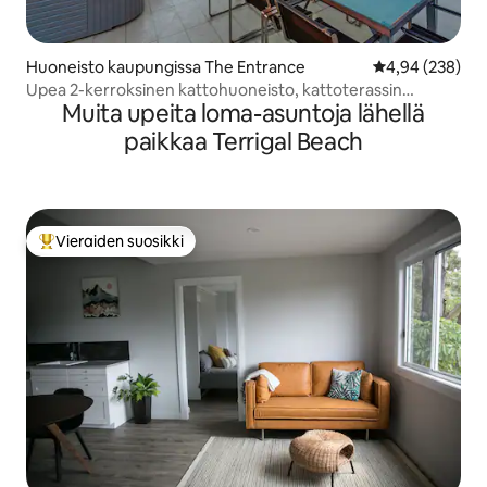
Huoneisto kaupungissa The Entrance
Keskimääräinen
4,94 (238)
Upea 2-kerroksinen kattohuoneisto, kattoterassin
Muita upeita loma-asuntoja lähellä
poreallas ja grillaus
paikkaa Terrigal Beach
Vieraiden suosikki
Vieraiden suosikkien parhaimmistoa