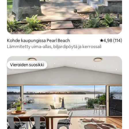
Kohde kaupungissa Pearl Beach
Keskimääräinen
4,98 (114)
Lämmitetty uima-allas, biljardipöytä ja kerrossali
Vieraiden suosikki
Vieraiden suosikki