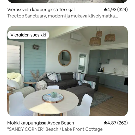
Vierassviitti kaupungissa Terrigal
Keskimääräinen
4,93 (329)
Treetop Sanctuary, moderni ja mukava kävelymatka
rannalle
Vieraiden suosikki
Vieraiden suosikki
Mökki kaupungissa Avoca Beach
Keskimääräinen
4,87 (262)
"SANDY CORNER" Beach / Lake Front Cottage