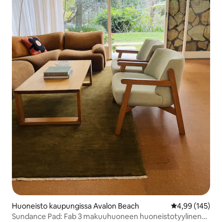
Huoneisto kaupungissa Avalon Beach
Keskimääräinen
4,99 (145)
Sundance Pad: Fab 3 makuuhuoneen huoneistotyylinen