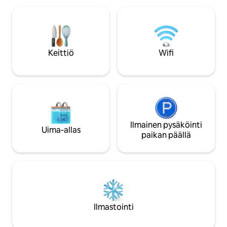
Terrigal Havenille. Suuri avoin
on Central Coastin
oleskelutila, josta on upeat näkymät.
ajomatkan päässä 
Upea valoisa ja ilmava huoneisto. 400
luonnonkauniista
metriä Terrigalin rannalle ja Terrigalin
rannikkokävelyreit
keskustaan. Tilava makuuhuone, jossa
paikallisista nähtävyyk
Keittiö
Wifi
on suuri kylpyhuone, vaatehuone ja
Terrigalin rantalo
kanavailmastointi. Toinen yksityinen
surffaus ja hauska
makuuhuone, jossa on myös oma
kylpyhuone ja kanavailmastointi.
Ikkunasta näkyy yksityinen sisäpiha ja
vilvoitteluallas. Moderni, täysin
varustettu keittiö, jossa on avoin
oleskelutila, joka avautuu suurelle
Ilmainen pysäköinti
Uima-allas
parvekkeelle, jolta on upeat meri- ja
paikan päällä
rantanäkymät. Oma lämmitetty
sukellusallas yksityisellä aurinkoisella
pihalla Suuri parveke, jossa on mukava
ulkona oleva oleskelutila ja ruokailutila,
jossa on kaasugrilli ja näkymä Terrigal
Beachille ja Havenille Työhuone/toimisto
internetyhteydellä. Älytelevisiot
Ilmastointi
olohuoneessa ja makuuhuoneissa.
Foxtel ja Netflix. Erillinen vieraan (3.)