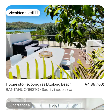
tila
Vieraiden suosikki
Vieraiden suosikki
Huoneisto kaupungissa Ettalong Beach
Keskimääräinen
4,86 (100)
RANTAHUONEISTO • Suuri viihdepaikka
Supertarjoaja
Supertarjoaja