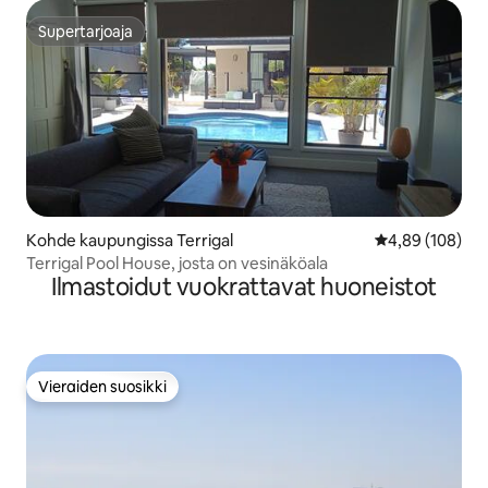
Supertarjoaja
Supertarjoaja
Kohde kaupungissa Terrigal
Keskimääräinen
4,89 (108)
Terrigal Pool House, josta on vesinäköala
Ilmastoidut vuokrattavat huoneistot
Vieraiden suosikki
Vieraiden suosikki