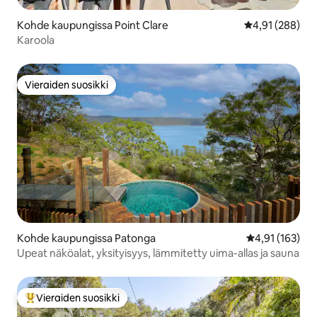
Kohde kaupungissa Point Clare
Keskimääräinen
4,91 (288)
Karoola
Vieraiden suosikki
Vieraiden suosikki
Kohde kaupungissa Patonga
Keskimääräinen
4,91 (163)
Upeat näköalat, yksityisyys, lämmitetty uima-allas ja sauna
Vieraiden suosikki
Vieraiden suosikkien parhaimmistoa