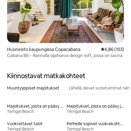
Huoneisto kaupungissa Copacabana
Keskimääräinen
4,86 (103)
Cabana 88 – Rannalla sijaitseva design-loft, jossa on sauna
Kiinnostavat matkakohteet
Muuntyyppiset majoitukset
Lähellä olevat suosituimmat näh
Majoitukset, joista on pääsy rannalle
Majoitukset, joista on pääsy järvelle
Terrigal Beach
Terrigal Beach
Vuokrattavat talot
Perheille sopivat vuokrakohteet
Terrigal Beach
Terrigal Beach