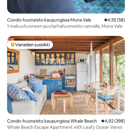
Condo-huoneisto kaupungissa Mona Vale
Keskimääräine
4,55 (58)
1 makuuhuoneen puutarhahuoneisto rannalla, Mona Vale
Vieraiden suosikki
Vieraiden suosikkien parhaimmistoa
Condo-huoneisto kaupungissa Whale Beach
Keskimääräinen
4,92 (398)
Whale Beach Escape Apartment with Leafy Ocean Views