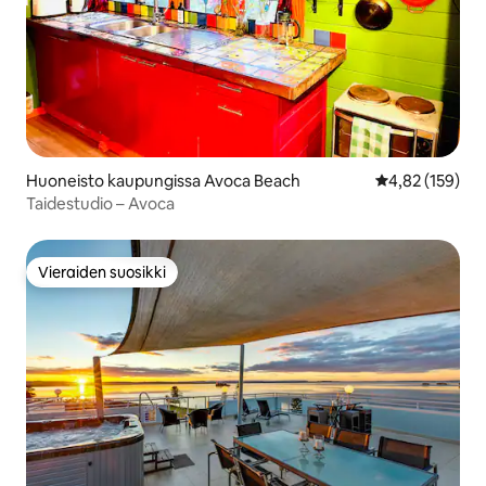
Huoneisto kaupungissa Avoca Beach
Keskimääräinen
4,82 (159)
Taidestudio – Avoca
Vieraiden suosikki
Vieraiden suosikki