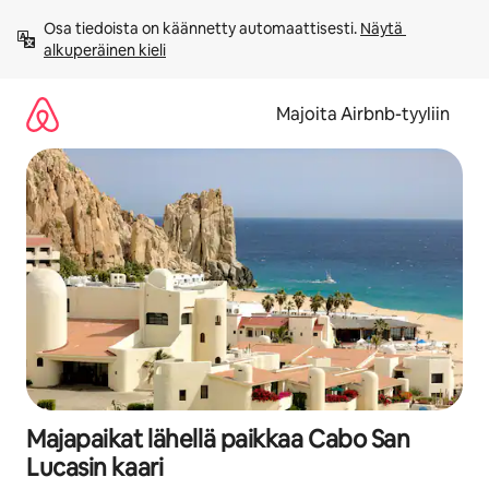
Jätä
Osa tiedoista on käännetty automaattisesti. 
Näytä 
sisältö
alkuperäinen kieli
väliin
Majoita Airbnb-tyyliin
Majapaikat lähellä paikkaa Cabo San
Lucasin kaari