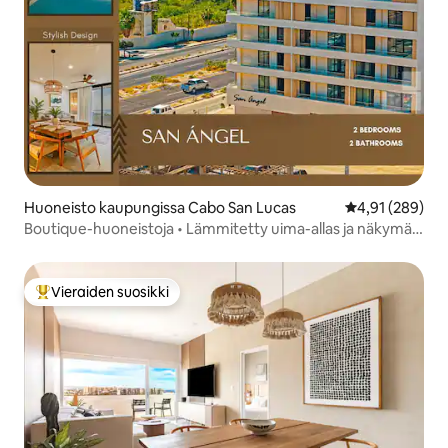
Huoneisto kaupungissa Cabo San Lucas
Keskimääräinen
4,91 (289)
Boutique-huoneistoja • Lämmitetty uima-allas ja näkymät
kaarelle | Cabo
Vieraiden suosikki
Vieraiden suosikkien parhaimmistoa