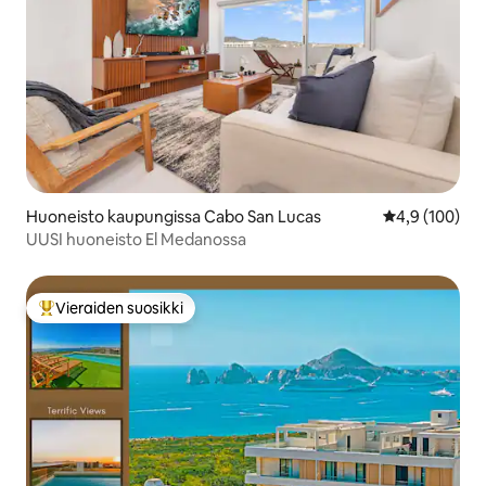
Huoneisto kaupungissa Cabo San Lucas
Keskimääräine
4,9 (100)
UUSI huoneisto El Medanossa
Vieraiden suosikki
Vieraiden suosikkien parhaimmistoa