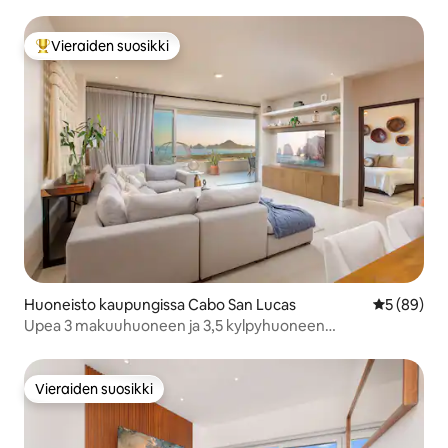
Vieraiden suosikki
Vieraiden suosikkien parhaimmistoa
Huoneisto kaupungissa Cabo San Lucas
Keskimäärä
5 (89)
Upea 3 makuuhuoneen ja 3,5 kylpyhuoneen
kattohuoneisto upealla näköalalla!
Vieraiden suosikki
Vieraiden suosikki