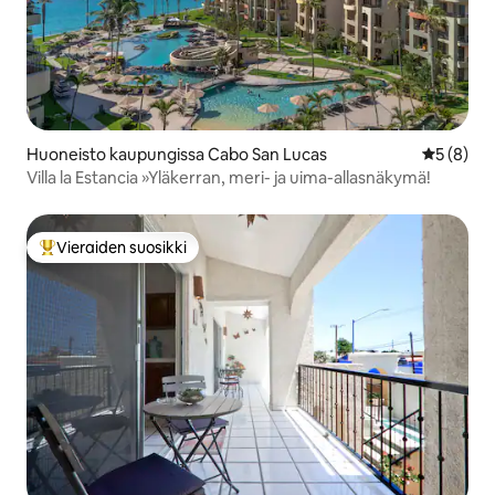
Huoneisto kaupungissa Cabo San Lucas
Keskimäär
5 (8)
Villa la Estancia »Yläkerran, meri- ja uima-allasnäkymä!
Vieraiden suosikki
Vieraiden suosikkien parhaimmistoa