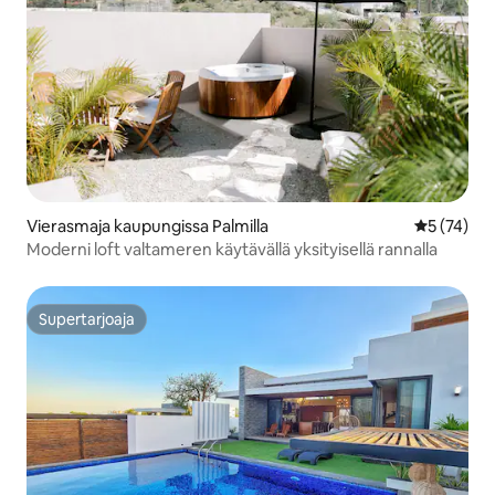
Vierasmaja kaupungissa Palmilla
Keskimäärä
5 (74)
Moderni loft valtameren käytävällä yksityisellä rannalla
Supertarjoaja
Supertarjoaja