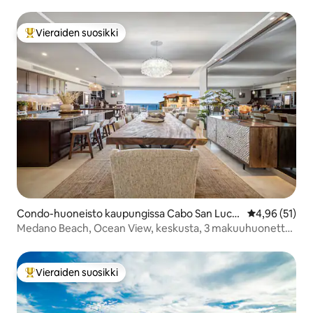
uima-allas
Vieraiden suosikki
Vieraiden suosikkien parhaimmistoa
Condo-huoneisto kaupungissa Cabo San Luca
Keskimääräine
4,96 (51)
s
Medano Beach, Ocean View, keskusta, 3 makuuhuonetta,
6. kerros
Vieraiden suosikki
Vieraiden suosikkien parhaimmistoa