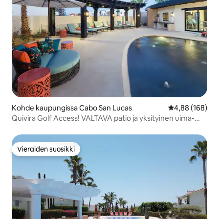
Kohde kaupungissa Cabo San Lucas
Keskimääräinen
4,88 (168)
Quivira Golf Access! VALTAVA patio ja yksityinen uima-
allas
Vieraiden suosikki
Vieraiden suosikki