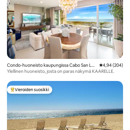
Condo-huoneisto kaupungissa Cabo San Luc
Keskimääräinen
4,94 (204)
as
Ylellinen huoneisto, josta on paras näkymä KAARELLE.
Vieraiden suosikki
Vieraiden suosikkien parhaimmistoa