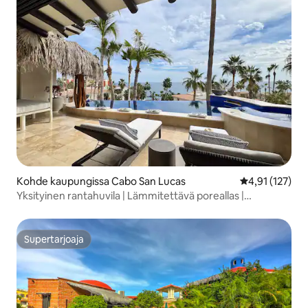
Kohde kaupungissa Cabo San Lucas
Keskimääräinen
4,91 (127)
Yksityinen rantahuvila | Lämmitettävä poreallas |
Merinäköalat
Supertarjoaja
Supertarjoaja