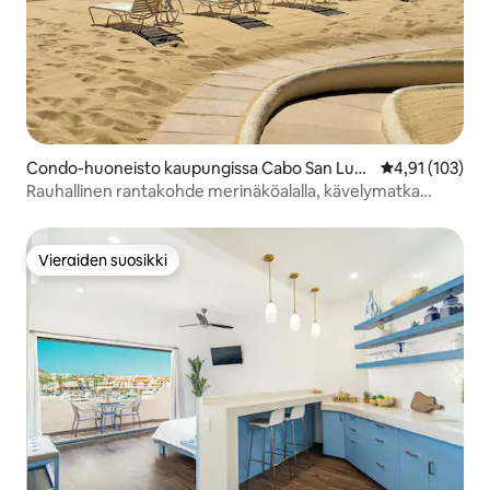
Condo-huoneisto kaupungissa Cabo San Luca
Keskimääräinen
4,91 (103)
s
Rauhallinen rantakohde merinäköalalla, kävelymatka
Cabon keskustaan
Vieraiden suosikki
Vieraiden suosikki