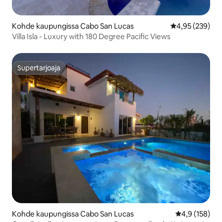
Kohde kaupungissa Cabo San Lucas
Keskimääräinen
4,95 (239)
Villa Isla - Luxury with 180 Degree Pacific Views
Supertarjoaja
Supertarjoaja
Kohde kaupungissa Cabo San Lucas
Keskimääräine
4,9 (158)