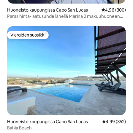
Huoneisto kaupungissa Cabo San Lucas
Keskimääräinen
4,96 (300)
Paras hinta-laatusuhde lähellä Marina 2 makuuhuoneen
avoin suunnitelma apt3
Vieraiden suosikki
Vieraiden suosikki
Huoneisto kaupungissa Cabo San Lucas
Keskimääräinen
4,99 (352)
Bahia Beach