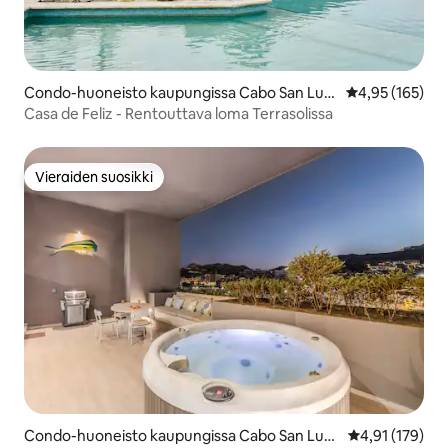
Condo-huoneisto kaupungissa Cabo San Luc
Keskimääräinen
4,95 (165)
as
Casa de Feliz - Rentouttava loma Terrasolissa
Vieraiden suosikki
Vieraiden suosikki
Condo-huoneisto kaupungissa Cabo San Luca
Keskimääräinen
4,91 (179)