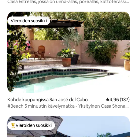
Casa Estrellas, jossa on uima-allas, poreallas, kattoterassi
ja ranta
Vieraiden suosikki
Vieraiden suosikki
Kohde kaupungissa San José del Cabo
Keskimääräinen
4,96 (137)
#Beach 5 minuutin kävelymatka - Yksityinen Casa Shona
4+ Bdrms
Vieraiden suosikki
Vieraiden suosikkien parhaimmistoa