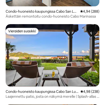
Condo-huoneisto kaupungissa Cabo San Luc
Keskimääräinen
4,94 (288)
as
Äskettäin remontoitu condo-huoneisto Cabo Marinassa
Vieraiden suosikki
Vieraiden suosikki
Condo-huoneisto kaupungissa Cabo San Luc
Keskimääräinen
4,98 (238)
as
Laajennettu patio, josta on näkymä merelle | Splash-allas +
golfkärry