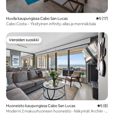
Huvila kaupungissa Cabo San Lucas
Keskimäärä
5 (17)
Cabo Costa – Yksityinen infinity-allas ja merinäköala
Vieraiden suosikki
Vieraiden suosikki
Huoneisto kaupungissa Cabo San Lucas
Keskimäär
5 (8)
Moderni 2 makuuhuoneen huoneisto · Näkymät Archiin ·