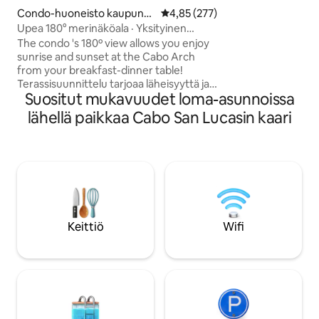
yöelämään. Loft-a
Condo-huoneisto kaupungi
Keskimääräinen arvio 4,85/5, 27
4,85 (277)
enintään neljälle vi
ssa Cabo San Lucas
Upea 180° merinäköala · Yksityinen
size-vuode ja que
terassi ja ranta
The condo 's 180º view allows you enjoy
joten se sopii täyde
sunrise and sunset at the Cabo Arch
ystäville tai pienil
from your breakfast-dinner table!
rannalla vietetyn 
Terassisuunnittelu tarjoaa läheisyyttä ja
porealtaassa, jos
Suositut mukavuudet loma-asunnoissa
pakopaikkaa. Ihanteellinen romanttiseen
venesatamaan.
majoittumiseen, kotitoimisto, josta on
lähellä paikkaa Cabo San Lucasin kaari
paratiisinäkymät, grilli-illalliset
auringonlaskunäkymillä, rentouttavat
riippumaton siestas, valaiden katselu
ruoanlaiton aikana ja
auringonnousunäkymät vuoteesta!
Kävelymatka Cabon kahdelle parhaalle
rannalle ja The Cape and Thompson
Hotel -hotellin viereen. Muistathan, että
Keittiö
Wifi
tämä on vuokrahuoneisto, ei hotelli, ja
hinta heijastaa sitä.