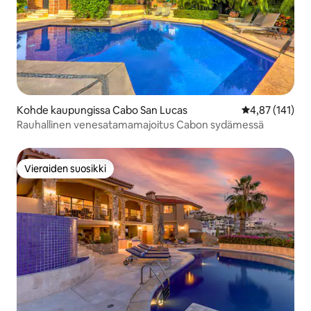
Kohde kaupungissa Cabo San Lucas
Keskimääräinen
4,87 (141)
Rauhallinen venesatamamajoitus Cabon sydämessä
Vieraiden suosikki
Vieraiden suosikki