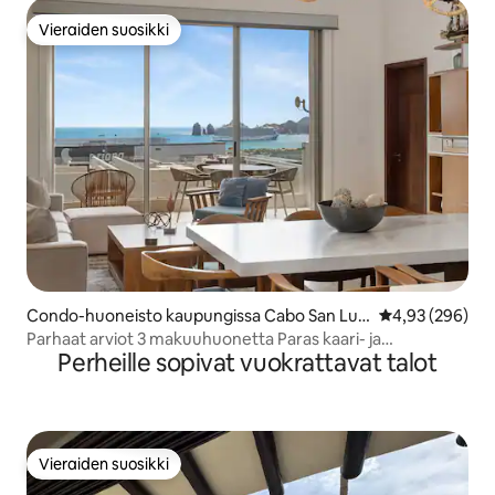
Vieraiden suosikki
Vieraiden suosikki
Condo-huoneisto kaupungissa Cabo San Luc
Keskimääräinen
4,93 (296)
as
Parhaat arviot 3 makuuhuonetta Paras kaari- ja
Perheille sopivat vuokrattavat talot
merinäkymä
Vieraiden suosikki
Vieraiden suosikki