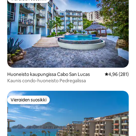
Vieraiden suosikki
Huoneisto kaupungissa Cabo San Lucas
Keskimääräinen
4,96 (281)
Kaunis condo-huoneisto Pedregalissa
Vieraiden suosikki
Vieraiden suosikki