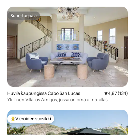
Grilliterassi
Supertarjoaja
Supertarjoaja
Huvila kaupungissa Cabo San Lucas
Keskimääräinen
4,87 (134)
Ylellinen Villa los Amigos, jossa on oma uima-allas
Vieraiden suosikki
Vieraiden suosikkien parhaimmistoa