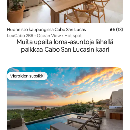
Huoneisto kaupungissa Cabo San Lucas
Keskimäärä
5 (13)
LuxCabo 2BR • Ocean View • Hot spot
Muita upeita loma-asuntoja lähellä
paikkaa Cabo San Lucasin kaari
Vieraiden suosikki
Vieraiden suosikki