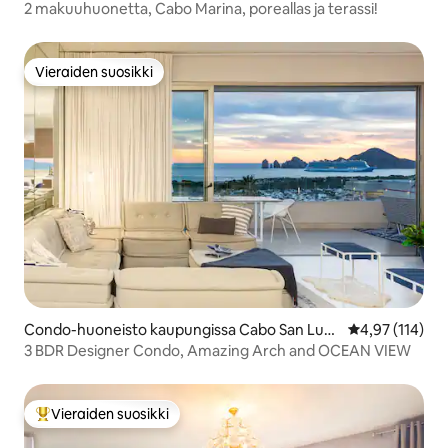
s
2 makuuhuonetta, Cabo Marina, poreallas ja terassi!
Vieraiden suosikki
Vieraiden suosikki
Condo-huoneisto kaupungissa Cabo San Luca
Keskimääräinen
4,97 (114)
s
3 BDR Designer Condo, Amazing Arch and OCEAN VIEW
Vieraiden suosikki
Vieraiden suosikkien parhaimmistoa