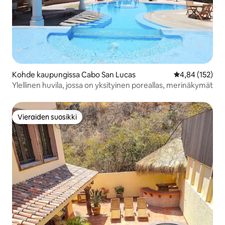
Kohde kaupungissa Cabo San Lucas
Keskimääräinen
4,84 (152)
Ylellinen huvila, jossa on yksityinen poreallas, merinäkymät
Vieraiden suosikki
Vieraiden suosikki