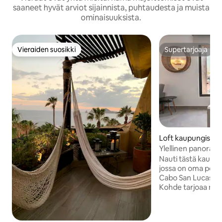
saaneet hyvät arviot sijainnista, puhtaudesta ja muista
ominaisuuksista.
Vieraiden suosikki
Supertarjoaja
Vieraiden suosikki
Supertarjoaja
Loft kaupungissa 
Lucas
Ylellinen panoraam
poreallas | Marina
Nauti tästä kaunii
jossa on oma porea
Cabo San Lucasin
Kohde tarjoaa muk
ja upean näköalan, 
paikka nauttia Cab
ravintoloihin, baare