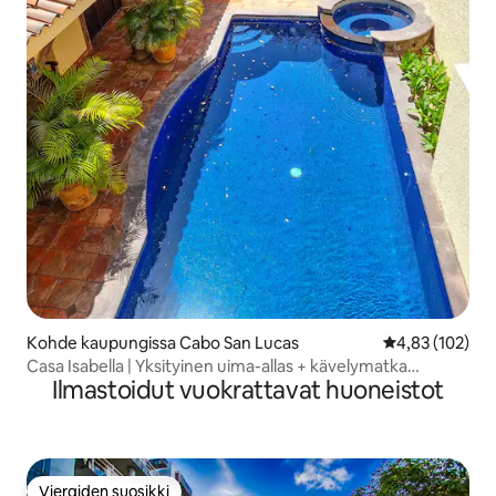
Kohde kaupungissa Cabo San Lucas
Keskimääräinen
4,83 (102)
Casa Isabella | Yksityinen uima-allas + kävelymatka
Ilmastoidut vuokrattavat huoneistot
venesatamaan
Vieraiden suosikki