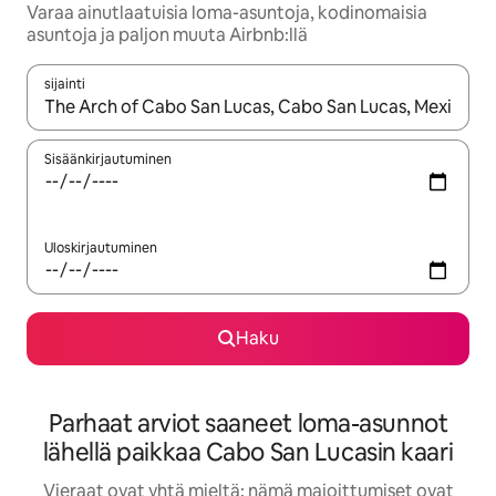
Varaa ainutlaatuisia loma-asuntoja, kodinomaisia
asuntoja ja paljon muuta Airbnb:llä
sijainti
Kun tulokset ovat saatavilla, navigoi ylös- ja alas-nuolinäppäimi
Sisäänkirjautuminen
Uloskirjautuminen
Haku
Parhaat arviot saaneet loma-asunnot
lähellä paikkaa Cabo San Lucasin kaari
Vieraat ovat yhtä mieltä: nämä majoittumiset ovat