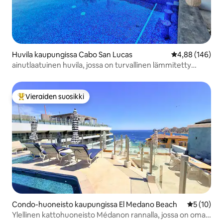
Huvila kaupungissa Cabo San Lucas
Keskimääräinen
4,88 (146)
ainutlaatuinen huvila, jossa on turvallinen lämmitetty
yksityinen uima-allas
Vieraiden suosikki
Vieraiden suosikkien parhaimmistoa
Condo-huoneisto kaupungissa El Medano Beach
Keskimäärä
5 (10)
Ylellinen kattohuoneisto Médanon rannalla, jossa on oma