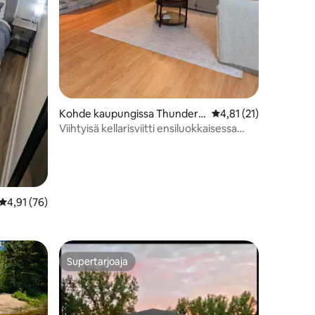
Kohde kaupungissa Thunder
Keskimääräinen arvio 
4,81 (21)
Bay
Viihtyisä kellarisviitti ensiluokkaisessa
naapurustossa
Keskimääräinen arvio 4,91/5, 76 arvostelua
4,91 (76)
Supertarjoaja
Supertarjoaja