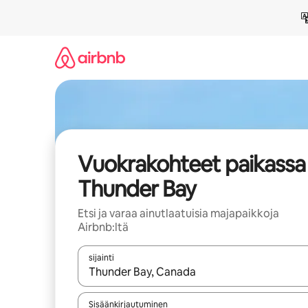
Jätä
sisältö
väliin
Vuokrakohteet paikassa
Thunder Bay
Etsi ja varaa ainutlaatuisia majapaikkoja
Airbnb:ltä
sijainti
Kun tulokset ovat saatavilla, navigoi ylös- ja alas
Sisäänkirjautuminen