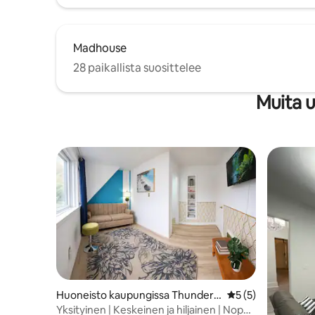
Madhouse
28 paikallista suosittelee
Muita 
Huoneisto kaupungissa Thunder
Keskimääräinen ar
5 (5)
Bay
Yksityinen | Keskeinen ja hiljainen | Nopea