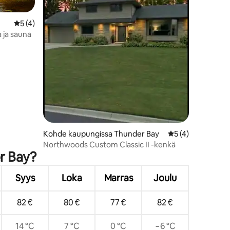
Keskimääräinen arvio 5/5, 4 arvostelua
5 (4)
a ja sauna
Kohde kaupungissa Thunder Bay
Keskimääräinen ar
5 (4)
Northwoods Custom Classic II -kenkä
er Bay?
Syys
Loka
Marras
Joulu
82 €
80 €
77 €
82 €
14 °C
7 °C
0 °C
−6 °C