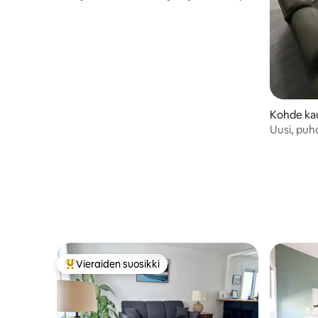
wifi | Ilmainen pysäköinti
Kohde ka
Bay
Uusi, puh
Vieraiden suosikki
Vieraiden suosikkien parhaimmistoa