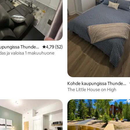
upungissa Thunder
Keskimääräinen arvio 4,79/5, 52 arvostelua
4,79 (52)
das ja valoisa 1 makuuhuone
Kohde kaupungissa Thunder
Bay
The Little House on High