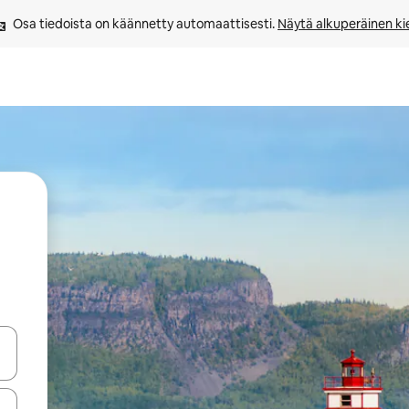
Osa tiedoista on käännetty automaattisesti. 
Näytä alkuperäinen kie
-nuolinäppäimillä tai tutustu koskettamalla tai pyyhkäisemällä.