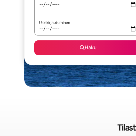
Uloskirjautuminen
Haku
Tilas