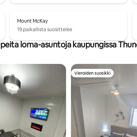
Mount McKay
19 paikallista suosittelee
upeita loma-asuntoja kaupungissa Thun
Vieraiden suosikki
Vieraiden suosikki
vio 5/5, 5 arvostelua