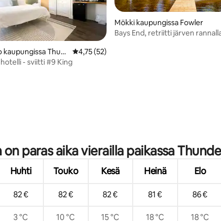
Mökki kaupungissa Fowler
Bays End, retriitti järven rannall
o kaupungissa Thun
Keskimääräinen arvio 4,75/5, 52 arvostelua
4,75 (52)
otelli - sviitti #9 King
,96/5, 96 arvostelua
n on paras aika vierailla paikassa Thund
Huhti
Touko
Kesä
Heinä
Elo
82 €
82 €
82 €
81 €
86 €
3 °C
10 °C
15 °C
18 °C
18 °C