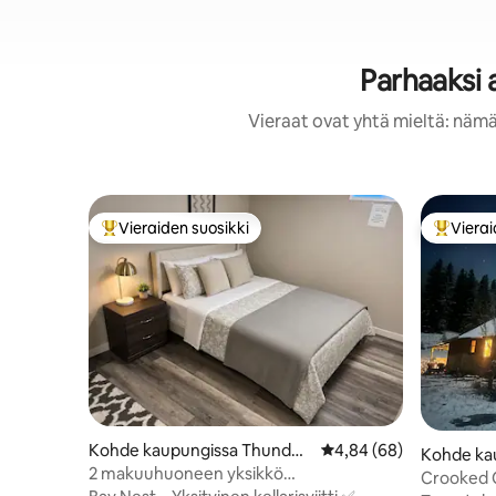
Parhaaksi 
Vieraat ovat yhtä mieltä: nämä
Vieraiden suosikki
Vierai
Vieraiden suosikkien parhaimmistoa
Vieraide
Kohde kaupungissa Thunder
Keskimääräinen arvio 4
4,84 (68)
Kohde ka
Bay
2 makuuhuoneen yksikkö
Bay
Crooked C
kellarikerroksessa|Lentokenttä|Moottoritie|Korkeako