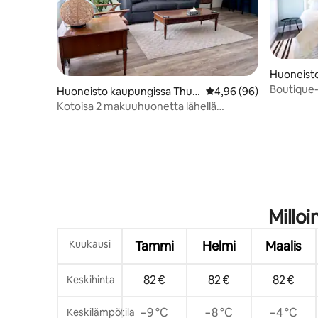
Huoneist
der Bay
Boutique-h
Huoneisto kaupungissa Thun
Keskimääräinen arvio 4
4,96 (96)
der Bay
Kotoisa 2 makuuhuonetta lähellä
Boulevard Lakea
Milloi
Kuukausi
Tammi
Helmi
Maalis
82 €
82 €
82 €
Keskihinta
−9 °C
−8 °C
−4 °C
Keskilämpötila