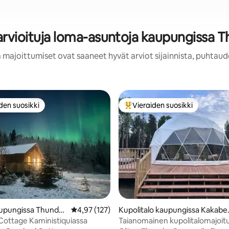
arvioituja loma-asuntoja kaupungissa 
 majoittumiset ovat saaneet hyvät arviot sijainnista, puhtaud
den suosikki
Vieraiden suosikki
n suosikkien parhaimmistoa
Vieraiden suosikkien parhaimm
,84/5, 68 arvostelua
upungissa Thunder
Keskimääräinen arvio 4,97/5, 127 arvostelua
4,97 (127)
Kupolitalo kaupungissa Kakabe
Falls
ottage Kaministiquiassa
Taianomainen kupolitalomajoitu
ulu|Ravintola