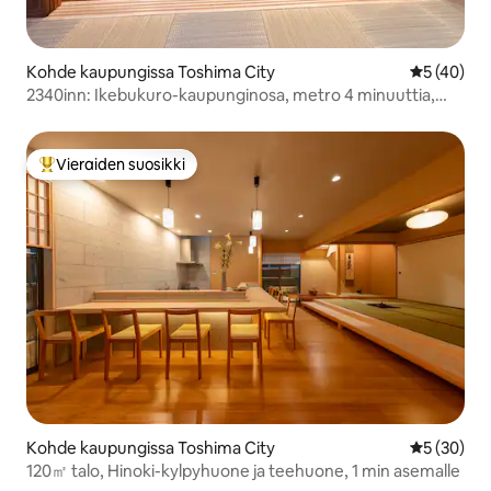
Kohde kaupungissa Toshima City
Keskimäärä
5 (40)
2340inn: Ikebukuro-kaupunginosa, metro 4 minuuttia,
näkymä Fuji-vuorelle katolta, kaunis suunnittelu 55
neliömetriä, japanilainen tatami + olohuone, 2 wc:tä 2
kylpyhuonetta
Vieraiden suosikki
Vieraiden suosikkien parhaimmistoa
Kohde kaupungissa Toshima City
Keskimäärä
5 (30)
120㎡ talo, Hinoki-kylpyhuone ja teehuone, 1 min asemalle