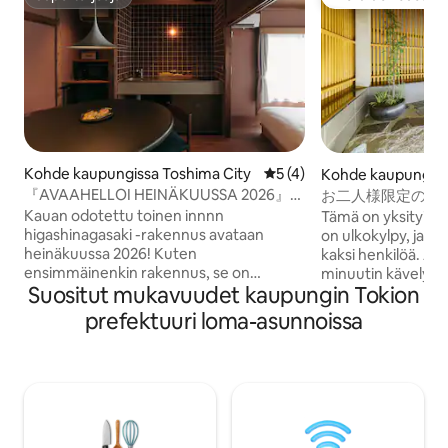
Supertarjoaja
Vieraiden suosikk
Kohde kaupungissa Toshima City
Keskimääräinen arvio 5/5, 
5 (4)
Kohde kaupungissa
ty
『AVAAHELLOI HEINÄKUUSSA 2026』
お二人様限定の露
"innnn-komeya", 5 minuutin päässä
和風のラグジュアリ
Kauan odotettu toinen innnn
Tämä on yksityinen
Ikebukuro-asemalta ja 2 minuutin päässä
上野観光拠点 ｜柳
higashinagasaki -rakennus avataan
on ulkokylpy, ja sie
Higashi-Nagasaki-asemalta sijaitseva
heinäkuussa 2026! Kuten
kaksi henkilöä. A
hotelli, jossa on yksi vuokrattava
ensimmäinenkin rakennus, se on
minuutin kävelyma
huoneisto
Suositut mukavuudet kaupungin Tokion
kunnostettu vanha talo, ja se on
Ensimmäisessä ke
varattavissa vain yhdelle ryhmälle päivää
ja toisessa kerrok
prefektuuri loma-asunnoissa
kohden, ja koko rakennus on
jossa on king-size-
varattavissa. Higashi-Nagasaki sijaitsee 5
Shibuyaan, Ginzaa
minuutin (2 aseman) päässä Ikebukai-
Akihabaraan on m
asemalta Seibu Ikebukai -linjalla.
metrolla, mikä tek
Vilkkaalle ostoskadulle on syntynyt
tukikohdan nähtäv
"komeya", huone, johon mahtuu
Tokiossa. Lähistöllä on supermarketteja,
enintään kolme aikuista ja jossa on täysin
lähikauppoja, ravint