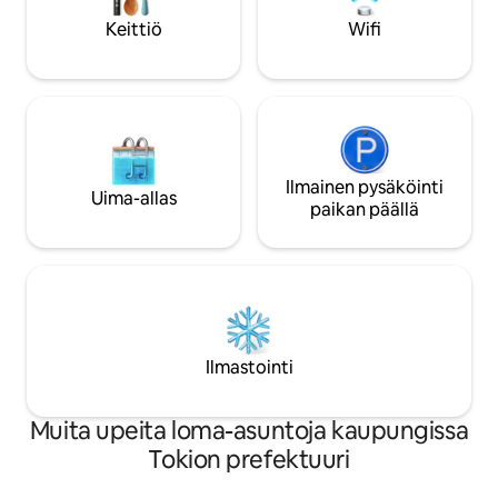
varustettu keittiö ja ruoanlaittovälineet.
kahviloita ja sekala
Keittiö
Wifi
◆ Huoneen ominaisuudet (komeya)
myös Luup-portti,
Pohjakerroksessa on tilava aula. Voit
ajatus kulkea ympä
järjestää matkatavarasi rauhassa ennen
sähköisellä potkulaudal
sisäänkirjautumista ja sen jälkeen sekä
🚶‍♀️Asakusan asema
valmistautua paluumatkaasi. Huoneessa
minuutin kävelym
on keittiö ja ruoanlaittovälineet. Voit
(Tsukuba-pikajuna
tehdä ostoksia läheisessä
kävelymatka 🚆 Ak
supermarketissa tai paikallisten
Ilmainen pysäköinti
minuuttia/Ginza: n
Uima-allas
rakastamassa ruokakaupassa ja nauttia
minuuttia/Shibuya:
paikan päällä
"kaupungin mauista" huoneessasi.
Yukiya-kadun West
Tarjoamme sinulle sellaisen arjen, jossa
rakennuksessa majoi
voit "asua Higashi-Nagasakissa". ◆
myös pääsy Asak
Kulkuyhteydet ・ 2 minuutin
matkailuneuvonta
kävelymatka Seibu-Ikebukuro-linjan
hoidamme. Nähtävyy
Higashi-Nagasaki-aseman pohjoissuulta
voidaan tarjota yks
・ Noin 5 minuuttia junalla Ikebukai-
"piilotetuista aartei
Ilmastointi
asemalle ・Sieltä on myös erinomainen
kohteista, joita ei 
yhteys tärkeille alueille, kuten Shinjūkiin
opaskirjoissa. Tarj
(noin 15 minuuttia) ja Tokion Ginzaan
matkatavaroiden jä
Muita upeita loma-asuntoja kaupungissa
(noin 30 minuuttia). Se on täydellinen
vapaasti poiketa 
Tokion prefektuuri
tukikohta myös Tokion nähtävyyksien
katselulle.