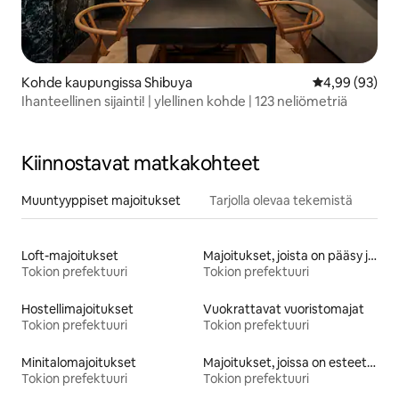
Kohde kaupungissa Shibuya
Keskimääräine
4,99 (93)
Ihanteellinen sijainti! | ylellinen kohde | 123 neliömetriä
Kiinnostavat matkakohteet
Muuntyyppiset majoitukset
Tarjolla olevaa tekemistä
Loft-majoitukset
Majoitukset, joista on pääsy järvelle
Tokion prefektuuri
Tokion prefektuuri
Hostellimajoitukset
Vuokrattavat vuoristomajat
Tokion prefektuuri
Tokion prefektuuri
Minitalomajoitukset
Majoitukset, joissa on esteetön wc
Tokion prefektuuri
Tokion prefektuuri