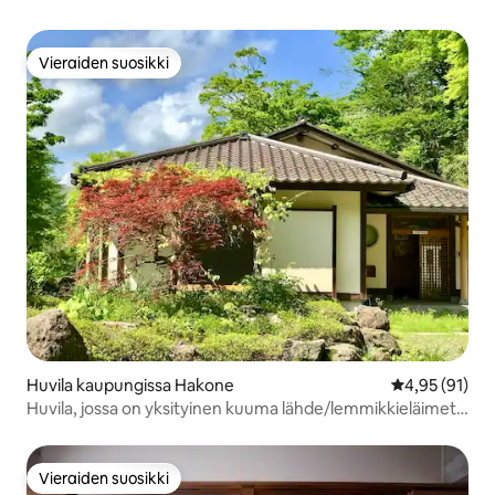
Vieraiden suosikki
Vieraiden suosikki
Huvila kaupungissa Hakone
Keskimääräine
4,95 (91)
Huvila, jossa on yksityinen kuuma lähde/lemmikkieläimet
ok/ilmainen pysäköinti
Vieraiden suosikki
Vieraiden suosikki