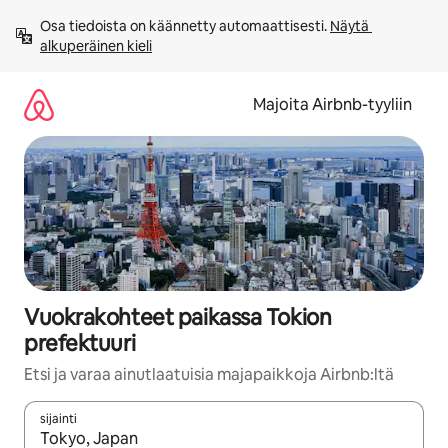
Jätä
Osa tiedoista on käännetty automaattisesti. 
Näytä 
sisältö
alkuperäinen kieli
väliin
Majoita Airbnb-tyyliin
Vuokrakohteet paikassa Tokion
prefektuuri
Etsi ja varaa ainutlaatuisia majapaikkoja Airbnb:ltä
sijainti
Kun tulokset ovat saatavilla, navigoi ylös- ja alas-nuolinäppäimi