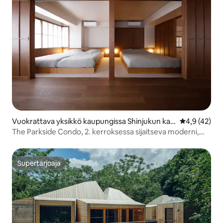
Vuokrattava yksikkö kaupungissa Shinjukun kau
Keskimääräin
4,9 (42)
punki
The Parkside Condo, 2. kerroksessa sijaitseva moderni,
tyylikäs ja hienostunut huoneisto
Supertarjoaja
Supertarjoaja