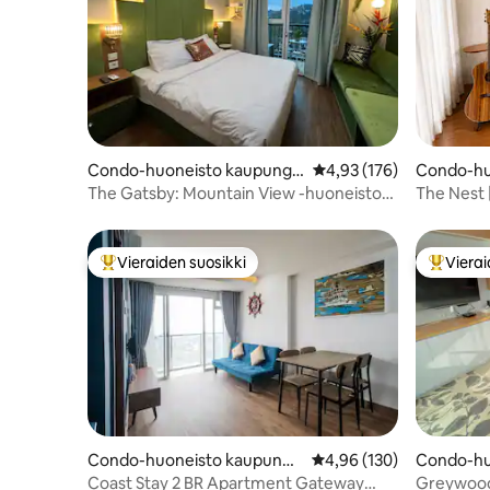
Condo-huoneisto kaupungis
Keskimääräinen arvio 4,
4,93 (176)
Condo-hu
sa Kecamatan Cimenyan
ssa Keca
The Gatsby: Mountain View -huoneisto
The Nest 
Marbella Bdg:ssä
Kotiteatte
Vieraiden suosikki
Vierai
Vieraiden suosikkien parhaimmistoa
Vieraide
Condo-huoneisto kaupungis
Keskimääräinen arvio 4,
4,96 (130)
Condo-hu
sa Kecamatan Cicendo
ssa Keca
Coast Stay 2 BR Apartment Gateway
Greywood 