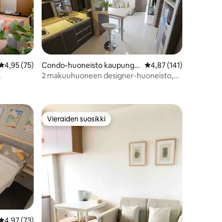
Keskimääräinen arvio 4,95/5, 75 arvostelua
4,95 (75)
Condo-huoneisto kaupungis
Keskimääräinen arvio 4
4,87 (141)
sa Cidadap
2 makuuhuoneen designer-huoneisto,
josta on mahtavat näkymät
Vieraiden suosikki
istoa
Vieraiden suosikki
Keskimääräinen arvio 4,97/5, 73 arvostelua
4,97 (73)