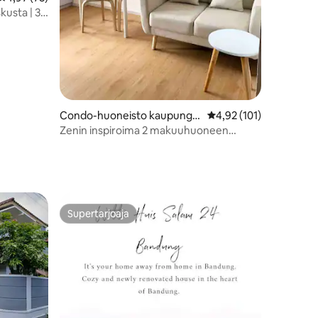
kusta | 3
Condo-huoneisto kaupungis
Keskimääräinen arvio 4
4,92 (101)
sa Kecamatan Andir
Zenin inspiroima 2 makuuhuoneen
huoneisto, josta on näkymä vuoristoon ja
kaupunkiin
Supertarjoaja
istoa
Supertarjoaja