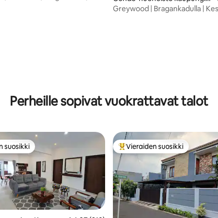
a Sumurbandung
Greywood | Bragankadulla | Kes
vierasta
Perheille sopivat vuokrattavat talot
n suosikki
Vieraiden suosikki
n suosikki
Vieraiden suosikkien parhaimm