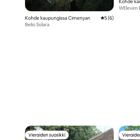
Kohde ka
tan Band
WEleven 
Premium 
Kohde kaupungissa Cimenyan
Keskimääräinen arv
5 (6)
Belio Solara
Vieraiden suosikki
Vieraide
Vieraiden suosikki
Vieraide