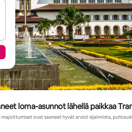
aneet loma-asunnot lähellä paikkaa Tr
 majoittumiset ovat saaneet hyvät arviot sijainnista, puhtaud