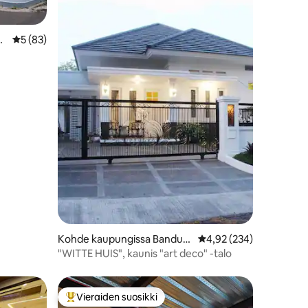
n
Keskimääräinen arvio 5/5, 83 arvostelua
5 (83)
Kohde kaupungissa Bandun
Keskimääräinen arvio 4
4,92 (234)
g Wetan
"WITTE HUIS", kaunis "art deco" -talo
Vieraiden suosikki
Vieraiden suosikkien parhaimmistoa