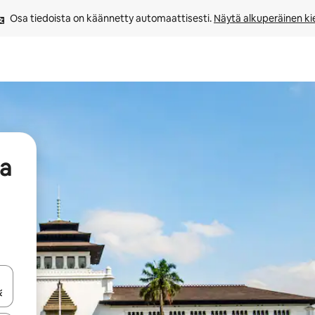
Osa tiedoista on käännetty automaattisesti. 
Näytä alkuperäinen kie
aa
-nuolinäppäimillä tai tutustu koskettamalla tai pyyhkäisemällä.