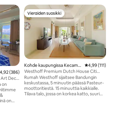
Kohde k
Vieraiden suosikki
Vieraide
Vieraiden suosikki
Vieraide
tan Ban
Yläkerta
Nauti uud
minimalis
kompleks
sisäänkäy
rauhallis
mutta ai
2 minuuti
kahviloid
Kohde kaupungissa Kecamat
Keskimääräinen arvio 4
4,99 (111)
Anggrek- 
an Cicendo
Westhoff Premium Dutch House Citi
eskimääräinen arvio 4,92/5, 386 arvostelua
4,92 (386)
tamanari
Center
Rumah Westhoff sijaitsee Bandungin
2 makuuh
| Art Deco
keskustassa, 5 minuutin päässä Pasteur-
täydelline
a on
moottoritiestä. 15 minuuttia kaikkialle.
tarjota m
Tilava talo, jossa on korkea katto, suuri
Bandungi
 &
kaunis puutarha, jossa on 1/2
inä on
koripallokenttä enintään 15 VIERAALLE
li, joka
(ei enempää). Hiljainen naapurusto.
muksen.
Tarjoamme huoneita palvelijalle tai
one ja
kuljettajalle enintään 3 hengelle. 3
eat
lisävuodetta sisältyy hintaan. Minibussit
lähellä