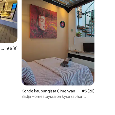
 C
Keskimääräinen arvio 5/5, 9 arvostelua
5 (9)
Kohde kaupungissa Cimenyan
Keskimääräinen arv
5 (20)
Sadja Homestayssa on kyse rauhan
löytämisestä.