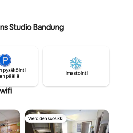
ovat sallittuja alueella (vain minivan,
ia
kuten Hi-Ace). Tarjoamme teetä ja
Nespresso-kahvinkeittimen. 24 tunnin
hmille.
turvallisuus, voi järjestää jopa 7 autoa.
–4
ans Studio Bandung
n pysäköinti
Ilmastointi
an päällä
wifi
Vieraiden suosikki
Vieraiden suosikki