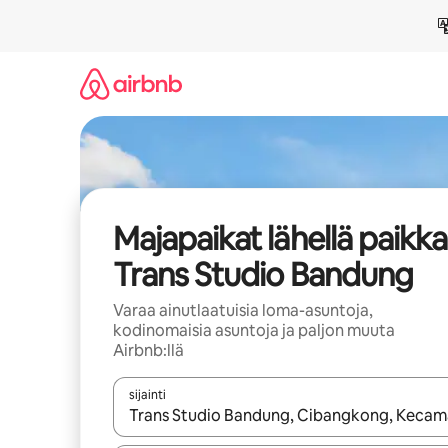
Jätä
sisältö
väliin
Majapaikat lähellä paikk
Trans Studio Bandung
Varaa ainutlaatuisia loma-asuntoja,
kodinomaisia asuntoja ja paljon muuta
Airbnb:llä
sijainti
Kun tulokset ovat saatavilla, navigoi ylös- ja alas