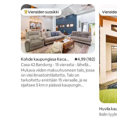
Vieraiden suosikki
Vieraide
Vieraiden suosikkien parhaimmistoa
Vieraide
Kohde kaupungissa Kecama
Keskimääräinen arvio 4,
4,99 (182)
tan Antapani
Casa 42 Bandung - 15 vierasta - lähellä
kaupungin keskustaa
Mukava viiden makuuhuoneen talo, jossa
on viisi ilmastointilaitetta. Talo on
tarkoitettu enintään 15 vieraalle, ja se
sijaitsee 5 km:n päässä kaupungin
keskustasta. 10 vierasta nukkuu
kuudessa sängyssä ja 5 vierasta
matkasängyissä. Ilmoita vieraiden
lukumäärä varausjärjestelmässä. Neljässä
Huvila k
kylpyhuoneessa on kuuma vesi. Pyyhe,
an Andir
Balin tyyl
mukavuudet, hiustenkuivaaja, silitysrauta