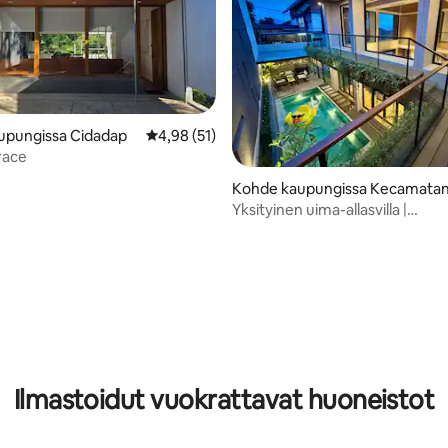
upungissa Cidadap
Keskimääräinen arvio 4,98/5, 51 arvostelua
4,98 (51)
race
Kohde kaupungissa Kecamatan
ibeunying Kaler
Yksityinen uima-allasvilla |
Vuoristonäkymä | Le Arumanis
4,9/5, 20 arvostelua
Ilmastoidut vuokrattavat huoneistot