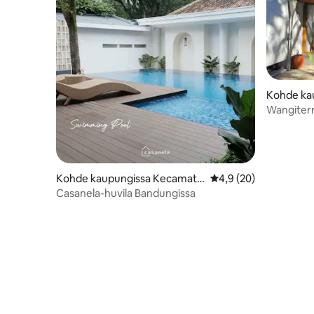
Kohde ka
Wangiter
Kohde kaupungissa Kecamata
Keskimääräinen arvio 
4,9 (20)
n Sumur Bandung
Casanela-huvila Bandungissa