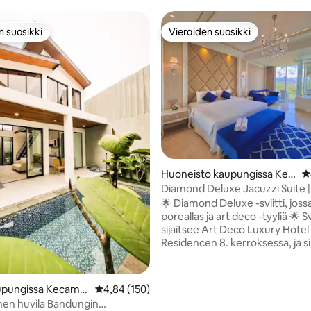
n suosikki
Vieraiden suosikki
n suosikki
Vieraiden suosikki
99/5, 182 arvostelua
Huoneisto kaupungissa Kec
K
amatan Cidadap
Diamond Deluxe Jacuzzi Suite 
| lähellä Dagoa
🌟 Diamond Deluxe -sviitti, joss
poreallas ja art deco -tyyliä 🌟 Sviitimme
sijaitsee Art Deco Luxury Hotel
Residencen 8. kerroksessa, ja si
moderni sisustus ja klassinen tyy
tarjoaa täydellisen luksuskoke
Tässä sviitissä on tyylikäs olohu
aupungissa Kecamat
Keskimääräinen arvio 4,84/5, 150 arvostelua
4,84 (150)
yksityinen parveke, jolta on up
inen huvila Bandungin
näkymät Bandungiin. Sijainti on 