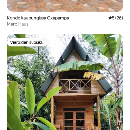
Kohde kaupungissa Oxapampa
Keskimäärä
5 (26)
Maro Haus
Vieraiden suosikki
Vieraiden suosikki