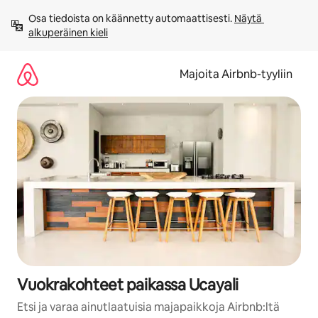
Jätä
Osa tiedoista on käännetty automaattisesti. 
Näytä 
sisältö
alkuperäinen kieli
väliin
Majoita Airbnb-tyyliin
Vuokrakohteet paikassa Ucayali
Etsi ja varaa ainutlaatuisia majapaikkoja Airbnb:ltä