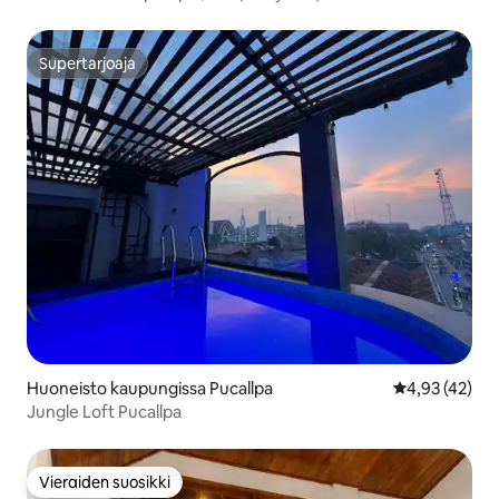
Supertarjoaja
Supertarjoaja
Huoneisto kaupungissa Pucallpa
Keskimääräine
4,93 (42)
Jungle Loft Pucallpa
Vieraiden suosikki
Vieraiden suosikki