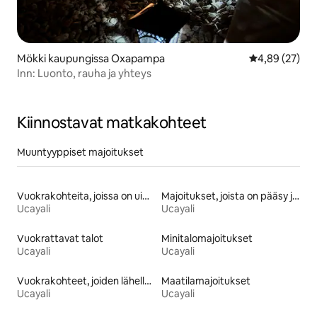
Mökki kaupungissa Oxapampa
Keskimääräine
4,89 (27)
Inn: Luonto, rauha ja yhteys
Kiinnostavat matkakohteet
Muuntyyppiset majoitukset
Vuokrakohteita, joissa on uima-allas
Majoitukset, joista on pääsy järvelle
Ucayali
Ucayali
Vuokrattavat talot
Minitalomajoitukset
Ucayali
Ucayali
Vuokrakohteet, joiden lähellä on rinne tai latu
Maatilamajoitukset
Ucayali
Ucayali