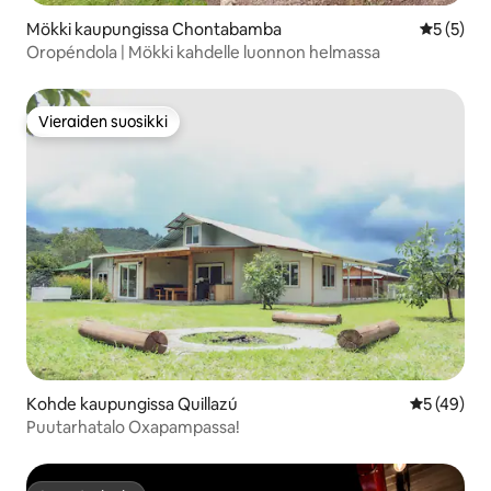
Mökki kaupungissa Chontabamba
Keskimäär
5 (5)
Oropéndola | Mökki kahdelle luonnon helmassa
Vieraiden suosikki
Vieraiden suosikki
Kohde kaupungissa Quillazú
Keskimäärä
5 (49)
Puutarhatalo Oxapampassa!