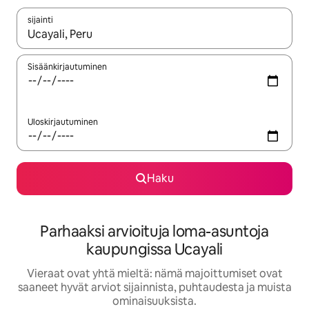
sijainti
Kun tulokset ovat saatavilla, navigoi ylös- ja alas-nuolinäppäimi
Sisäänkirjautuminen
Uloskirjautuminen
Haku
Parhaaksi arvioituja loma-asuntoja
kaupungissa Ucayali
Vieraat ovat yhtä mieltä: nämä majoittumiset ovat
saaneet hyvät arviot sijainnista, puhtaudesta ja muista
ominaisuuksista.