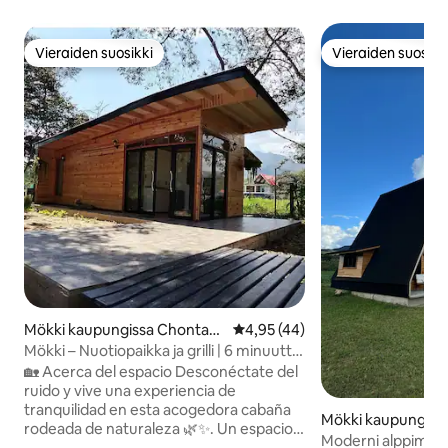
Vieraiden suosikki
Vieraiden suosikk
Vieraiden suosikki
Vieraiden suosikk
Mökki kaupungissa Chontab
Keskimääräinen arvio 4,95/5, 4
4,95 (44)
amba
Mökki – Nuotiopaikka ja grilli | 6 minuuttia
Oxapampa Plazalle
🏡 Acerca del espacio Desconéctate del
ruido y vive una experiencia de
tranquilidad en esta acogedora cabaña
Mökki kaupungis
rodeada de naturaleza 🌿✨. Un espacio
a
Moderni alppimök
pensado para descansar, respirar aire