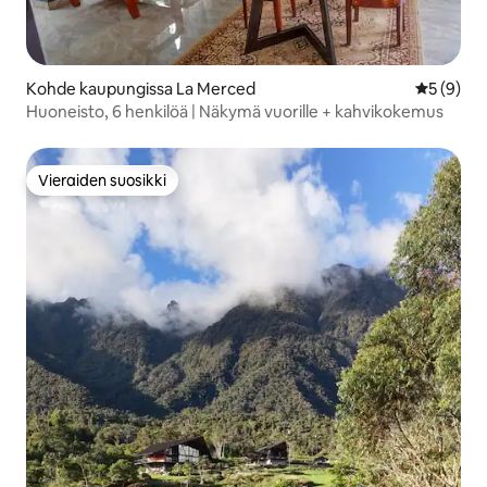
Kohde kaupungissa La Merced
Keskimäär
5 (9)
Huoneisto, 6 henkilöä | Näkymä vuorille + kahvikokemus
Vieraiden suosikki
Vieraiden suosikki