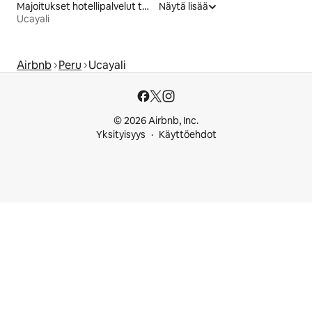
Majoitukset hotellipalvelut tarjoavissa huoneistoissa
Näytä lisää
Ucayali
Airbnb
Peru
Ucayali
© 2026 Airbnb, Inc.
Yksityisyys
Käyttöehdot