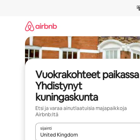
Jätä
sisältö
väliin
Vuokrakohteet paikassa
Yhdistynyt
kuningaskunta
Etsi ja varaa ainutlaatuisia majapaikkoja
Airbnb:ltä
sijainti
Kun tulokset ovat saatavilla, navigoi ylös- ja alas