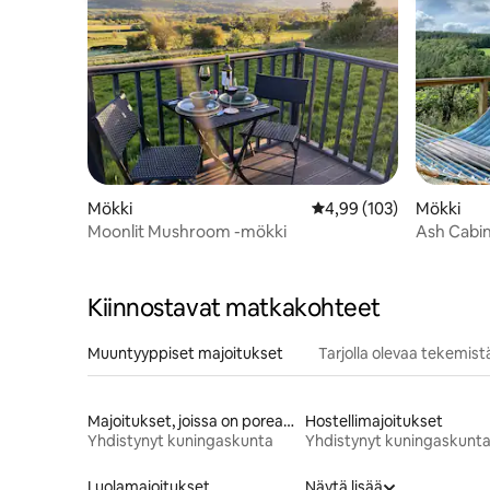
Mökki
Keskimääräinen arvio 4,
4,99 (103)
Mökki
Moonlit Mushroom -mökki
Ash Cabin
upeat nä
Kiinnostavat matkakohteet
Muuntyyppiset majoitukset
Tarjolla olevaa tekemist
Majoitukset, joissa on poreallas
Hostellimajoitukset
Yhdistynyt kuningaskunta
Yhdistynyt kuningaskunt
Luolamajoitukset
Näytä lisää