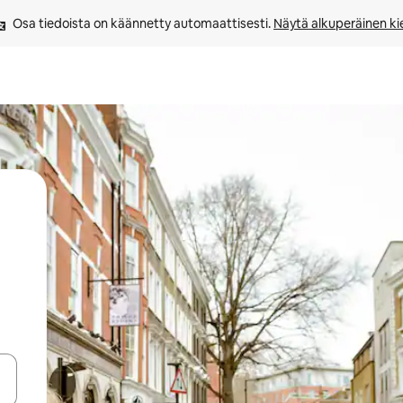
Osa tiedoista on käännetty automaattisesti. 
Näytä alkuperäinen kie
-nuolinäppäimillä tai tutustu koskettamalla tai pyyhkäisemällä.