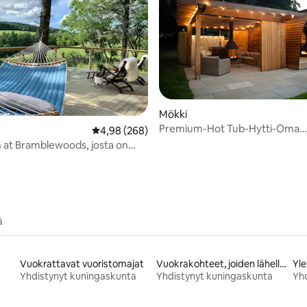
Mökki
Premium-Hot Tub-Hytti-Oma
99/5, 103 arvostelua
Keskimääräinen arvio 4,98/5, 268 arvostelua
4,98 (268)
kylpyhuone suihkulla
 at Bramblewoods, josta on
kymät
ä
Vuokrattavat vuoristomajat
Vuokrakohteet, joiden lähellä on rinne tai latu
Yle
a
Yhdistynyt kuningaskunta
Yhdistynyt kuningaskunta
Yhd