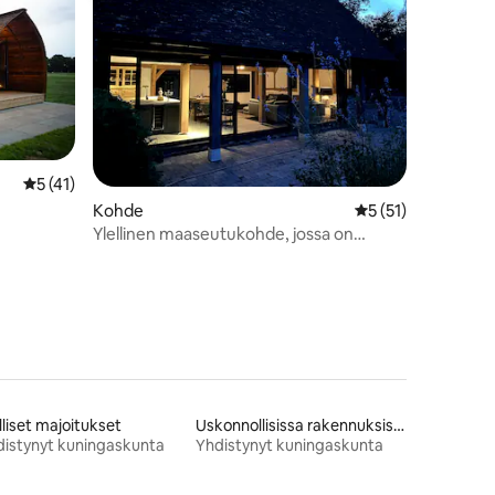
Keskimääräinen arvio 5/5, 41 arvostelua
5 (41)
Kohde
Keskimääräinen arv
5 (51)
Ylellinen maaseutukohde, jossa on
poreallas
lliset majoitukset
Uskonnollisissa rakennuksissa olevat majoitukset
istynyt kuningaskunta
Yhdistynyt kuningaskunta