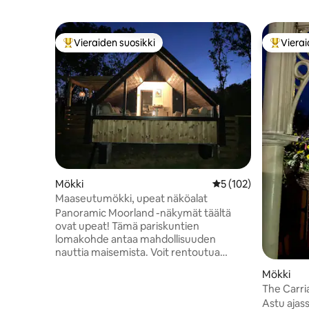
Vieraiden suosikki
Vierai
Vieraiden suosikkien parhaimmistoa
Vieraide
Mökki
Keskimääräinen arvio
5 (102)
Maaseutumökki, upeat näköalat
Panoramic Moorland -näkymät täältä
ovat upeat! Tämä pariskuntien
lomakohde antaa mahdollisuuden
nauttia maisemista. Voit rentoutua
mukavilla sohvilla ja ihailla maisemaa
Mökki
ikkunasta tai rentoutua porealtaassa ja
The Carri
nuotiopaikalla. Voit tavata alppakat.
Astu ajas
Poikkeukselliset North Devonin rannat