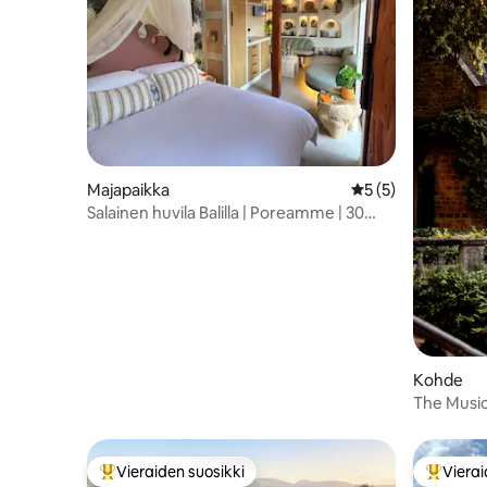
Majapaikka
Keskimääräinen ar
5 (5)
Salainen huvila Balilla | Poreamme | 30
minuuttia Lontoosta
Kohde
The Music
ylellinen
Vieraiden suosikki
Vierai
Vieraiden suosikkien parhaimmistoa
Vieraide