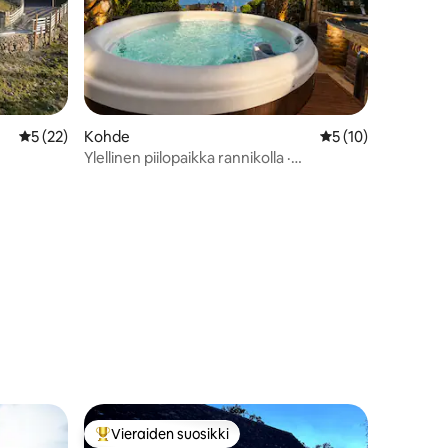
Keskimääräinen arvio 5/5, 22 arvostelua
5 (22)
Kohde
Keskimääräinen arv
5 (10)
Ylellinen piilopaikka rannikolla ·
Poreamme · Pääsy rannalle
Vieraiden suosikki
istoa
Vieraiden suosikkien parhaimmistoa