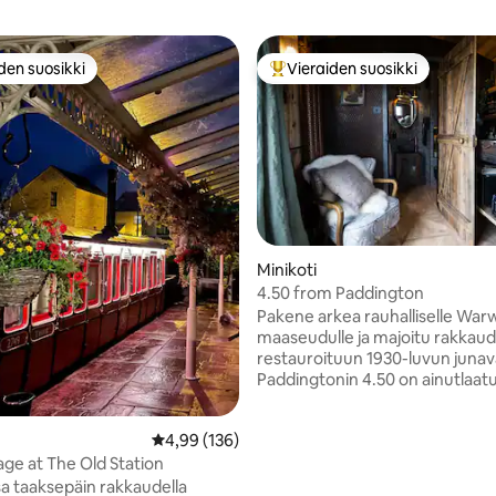
den suosikki
Vieraiden suosikki
n suosikkien parhaimmistoa
Vieraiden suosikkien parhaimm
Minikoti
4.50 from Paddington
 5/5, 102 arvostelua
Pakene arkea rauhalliselle War
maaseudulle ja majoitu rakkaud
restauroituun 1930-luvun juna
Paddingtonin 4.50 on ainutlaat
majoitus, jossa on maalaismaist
viehätystä ja kaikki tarvittava
Keskimääräinen arvio 4,99/5, 136 arvostelua
4,99 (136)
rentoutumiseen – kirjoja,
grammofonilevyjä, maaseutuma
age at The Old Station
villikukkalaite. Kävele Draycote Wateriin
sa taaksepäin rakkaudella