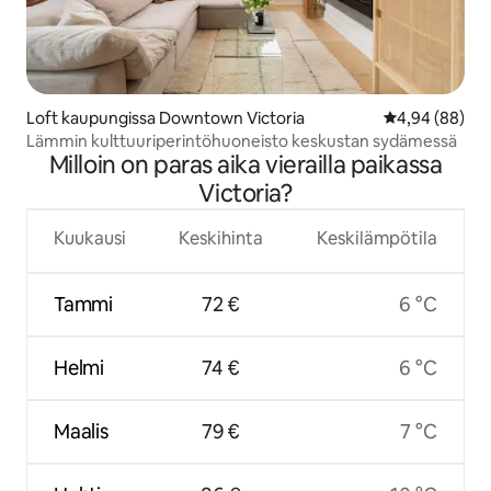
Loft kaupungissa Downtown Victoria
Keskimääräine
4,94 (88)
Lämmin kulttuuriperintöhuoneisto keskustan sydämessä
Milloin on paras aika vierailla paikassa
Victoria?
Kuukausi
Keskihinta
Keskilämpötila
Tammi
72 €
6 °C
Helmi
74 €
6 °C
Maalis
79 €
7 °C