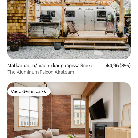
Matkailuauto/-vaunu kaupungissa Sooke
Keskimääräinen
4,96 (356)
The Aluminum Falcon Airsteam
Vieraiden suosikki
Vieraiden suosikki