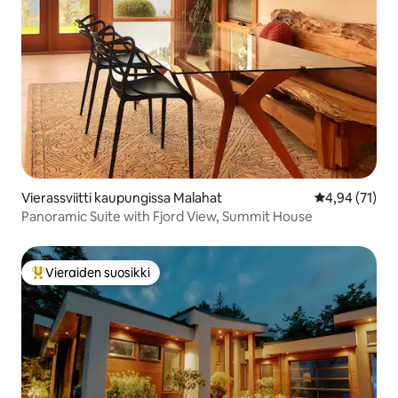
Vierassviitti kaupungissa Malahat
Keskimääräine
4,94 (71)
Panoramic Suite with Fjord View, Summit House
Vieraiden suosikki
Vieraiden suosikkien parhaimmistoa