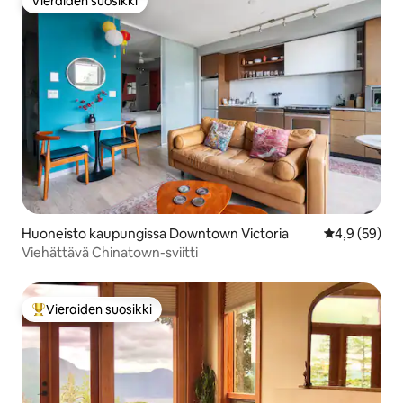
Vieraiden suosikki
Vieraiden suosikki
Huoneisto kaupungissa Downtown Victoria
Keskimääräin
4,9 (59)
Viehättävä Chinatown-sviitti
Vieraiden suosikki
Vieraiden suosikkien parhaimmistoa