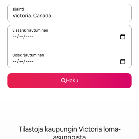
sijainti
Kun tulokset ovat saatavilla, navigoi ylös- ja alas-nuolinäppäimi
Sisäänkirjautuminen
Uloskirjautuminen
Haku
Tilastoja kaupungin Victoria loma-
asunnoista