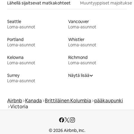
Lähellä sijaitsevat matkakohteet
Muuntyyppiset majoitukset
Seattle
Vancouver
Loma-asunnot
Loma-asunnot
Portland
Whistler
Loma-asunnot
Loma-asunnot
Kelowna
Richmond
Loma-asunnot
Loma-asunnot
Surrey
Näytä lisää
Loma-asunnot
Airbnb
Kanada
Brittiläinen Kolumbia
pääkaupunki
Victoria
© 2026 Airbnb, Inc.