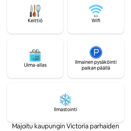
auringonlaskun piknikistä tai
varustettuun kylp
melontaseikkailuista. Vain 10 minuutin
kylpyamme yläker
päässä YYJ:stä ja 5 minuutin päässä BC
ulkosuihku + puup
Ferries -lautoilta, tämä on ihanteellinen
Keittiö
Wifi
kuumakylpyallas ja 
sijainti aikaiselle lähtöön tai
meditointiterassi!
saarimatkoille. Tässä lomakohteessa on
verkosto vaellus- ja kävelyreittejä aivan
ovensuulla.
Ilmainen pysäköinti
Uima-allas
paikan päällä
Ilmastointi
Majoitu kaupungin Victoria parhaiden