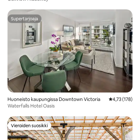
Supertarjoaja
Supertarjoaja
Huoneisto kaupungissa Downtown Victoria
Keskimääräinen
4,73 (178)
Waterfalls Hotel Oasis
Vieraiden suosikki
Vieraiden suosikki