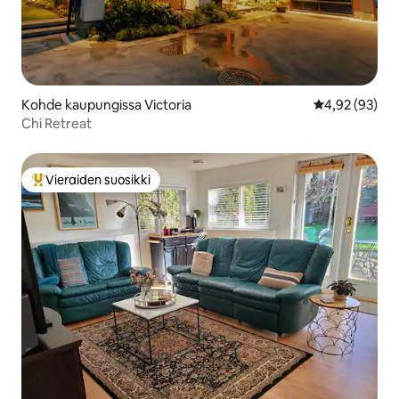
Kohde kaupungissa Victoria
Keskimääräine
4,92 (93)
Chi Retreat
Vieraiden suosikki
Vieraiden suosikkien parhaimmistoa