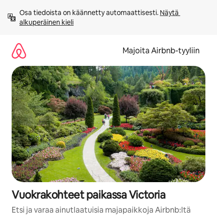
Jätä
Osa tiedoista on käännetty automaattisesti. 
Näytä 
sisältö
alkuperäinen kieli
väliin
Majoita Airbnb-tyyliin
Vuokrakohteet paikassa Victoria
Etsi ja varaa ainutlaatuisia majapaikkoja Airbnb:ltä