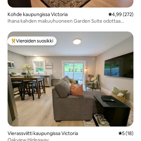
Kohde kaupungissa Victoria
Keskimääräinen
4,99 (272)
Ihana kahden makuuhuoneen Garden Suite odottaa
sinua!
Vieraiden suosikki
Vieraiden suosikkien parhaimmistoa
Vierassviitti kaupungissa Victoria
Keskimäärä
5 (18)
Oakview Hideaway