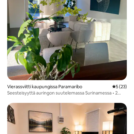
Vierassviitti kaupungissa Paramaribo
Keskimäärä
5 (23)
Seesteisyyttä auringon suutelemassa Surinamessa • 2
makuuhuonetta + patio