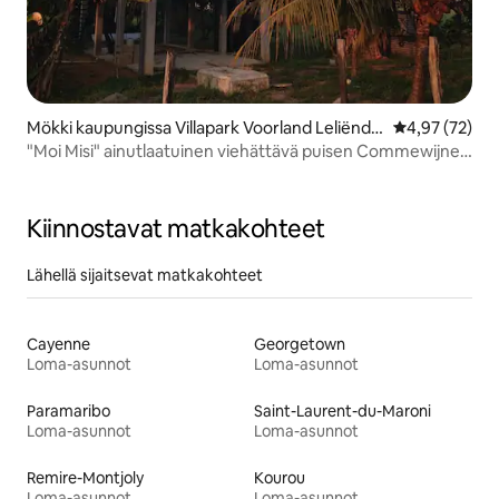
Mökki kaupungissa Villapark Voorland Leliënda
Keskimääräine
4,97 (72)
al
"Moi Misi" ainutlaatuinen viehättävä puisen Commewijne-
mökki
Kiinnostavat matkakohteet
Lähellä sijaitsevat matkakohteet
Cayenne
Georgetown
Loma-asunnot
Loma-asunnot
Paramaribo
Saint-Laurent-du-Maroni
Loma-asunnot
Loma-asunnot
Remire-Montjoly
Kourou
Loma-asunnot
Loma-asunnot