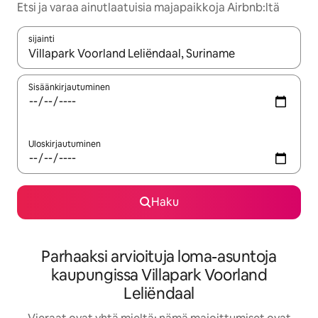
Etsi ja varaa ainutlaatuisia majapaikkoja Airbnb:ltä
sijainti
Kun tulokset ovat saatavilla, navigoi ylös- ja alas-nuolinäppäimi
Sisäänkirjautuminen
Uloskirjautuminen
Haku
Parhaaksi arvioituja loma-asuntoja
kaupungissa Villapark Voorland
Leliëndaal