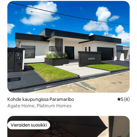
Kohde kaupungissa Paramaribo
Keskimäär
5 (4)
Agate Home, Platinum Homes
Vieraiden suosikki
Vieraiden suosikki