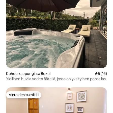
Kohde kaupungissa Boxel
Keskimäärä
5 (16)
Ylellinen huvila veden äärellä, jossa on yksityinen poreallas
Vieraiden suosikki
Vieraiden suosikki