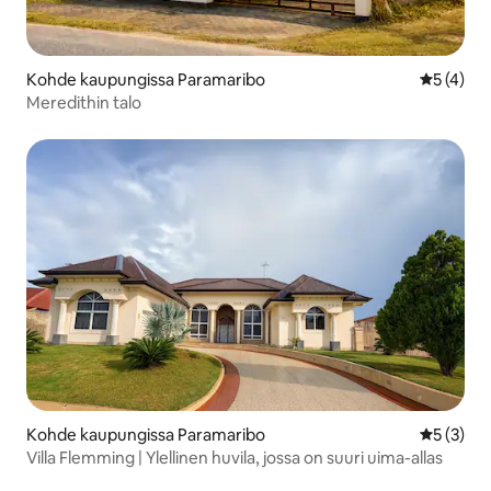
Kohde kaupungissa Paramaribo
Keskimäär
5 (4)
Meredithin talo
Kohde kaupungissa Paramaribo
Keskimäär
5 (3)
Villa Flemming | Ylellinen huvila, jossa on suuri uima-allas