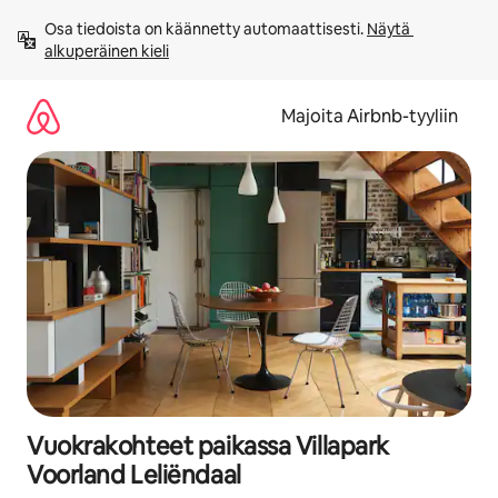
Jätä
Osa tiedoista on käännetty automaattisesti. 
Näytä 
sisältö
alkuperäinen kieli
väliin
Majoita Airbnb-tyyliin
Vuokrakohteet paikassa Villapark
Voorland Leliëndaal