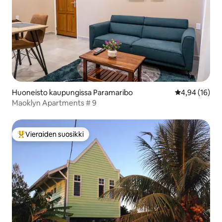
Huoneisto kaupungissa Paramaribo
Keskimääräine
4,94 (16)
Maoklyn Apartments # 9
Vieraiden suosikki
Vieraiden suosikkien parhaimmistoa