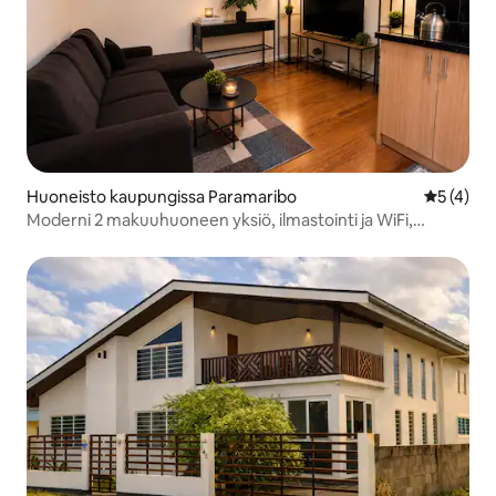
Huoneisto kaupungissa Paramaribo
Keskimäär
5 (4)
Moderni 2 makuuhuoneen yksiö, ilmastointi ja WiFi,
Paramaribo North