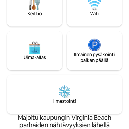
viikonlopusta täl
kokoontumisiin 📶 Nopea WiFi ja
kodikkaalla ja roma
älytelevisioita kaikkialla 🧺
Keittiö
Wifi
purjeveneellä. Kätevä Norfolkille ja
Pyykinpesukone ja kuivausrumpu 🚶
Virginia Beachille,
Kävele paikallisiin suosittuihin
ruokapaikkoihin ja rannoille
Ilmainen pysäköinti
Uima-allas
paikan päällä
Ilmastointi
Majoitu kaupungin Virginia Beach
parhaiden nähtävyyksien lähellä