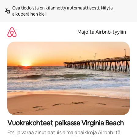
Jätä
Osa tiedoista on käännetty automaattisesti. 
Näytä 
sisältö
alkuperäinen kieli
väliin
Majoita Airbnb-tyyliin
Vuokrakohteet paikassa Virginia Beach
Etsi ja varaa ainutlaatuisia majapaikkoja Airbnb:ltä