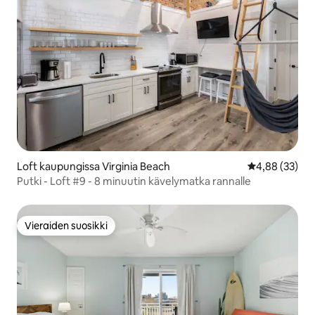
Loft kaupungissa Virginia Beach
Keskimääräine
4,88 (33)
Putki - Loft #9 - 8 minuutin kävelymatka rannalle
Vieraiden suosikki
Vieraiden suosikki