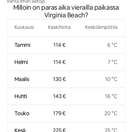
Ranta ilman aaltoja
Milloin on paras aika vierailla paikassa
Virginia Beach?
Kuukausi
Keskihinta
Keskilämpötila
Tammi
114 €
6 °C
Helmi
114 €
7 °C
Maalis
130 €
10 °C
Huhti
143 €
16 °C
Touko
179 €
20 °C
Kesä
225 €
25 °C