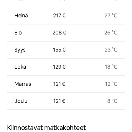
Heinä
217 €
27 °C
Elo
208 €
26 °C
Syys
155 €
23 °C
Loka
129 €
18 °C
Marras
121 €
12 °C
Joulu
121 €
8 °C
Kiinnostavat matkakohteet