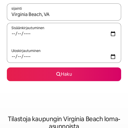
sijainti
Kun tulokset ovat saatavilla, navigoi ylös- ja alas-nuolinäppäimi
Sisäänkirjautuminen
Uloskirjautuminen
Haku
Tilastoja kaupungin Virginia Beach loma-
asunnoista