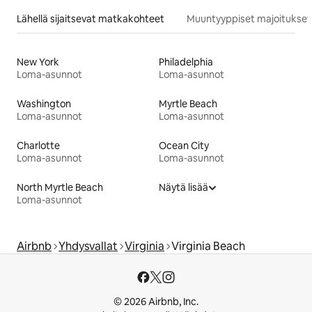
Lähellä sijaitsevat matkakohteet
Muuntyyppiset majoitukset
New York
Philadelphia
Loma-asunnot
Loma-asunnot
Washington
Myrtle Beach
Loma-asunnot
Loma-asunnot
Charlotte
Ocean City
Loma-asunnot
Loma-asunnot
North Myrtle Beach
Näytä lisää
Loma-asunnot
Airbnb
Yhdysvallat
Virginia
Virginia Beach
© 2026 Airbnb, Inc.