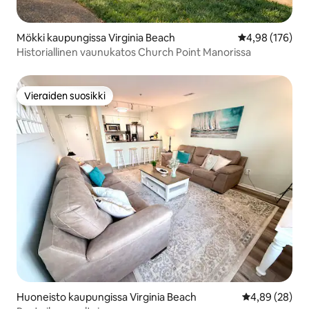
Mökki kaupungissa Virginia Beach
Keskimääräinen
4,98 (176)
Historiallinen vaunukatos Church Point Manorissa
Vieraiden suosikki
Vieraiden suosikki
Huoneisto kaupungissa Virginia Beach
Keskimääräine
4,89 (28)