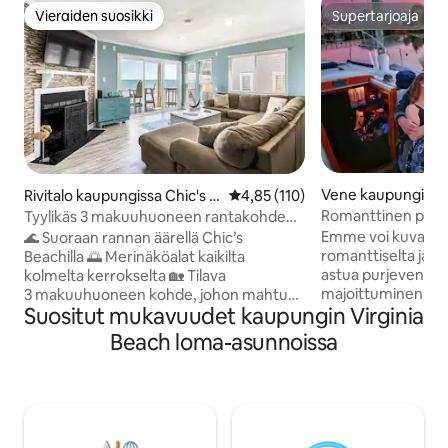
Vieraiden suosikki
Supertarjoaja
Vieraiden suosikki
Supertarjoaja
Vene kaupungissa
Rivitalo kaupungissa Chic's B
Keskimääräinen arvio 4,85/5, 11
4,85 (110)
each
Romanttinen purj
Tyylikäs 3 makuuhuoneen rantakohde
meriruokaravintol
merenrannalla, terassilta on näkymät
Emme voi kuvailla r
🌊 Suoraan rannan äärellä Chic’s
romanttiselta ja 
Beachilla 🌅 Merinäköalat kaikilta
astua purjevenee
kolmelta kerrokselta 🏡 Tilava
majoittuminen alkaa 
3 makuuhuoneen kohde, johon mahtuu
Suositut mukavuudet kaupungin Virginia
venesataman meri
jopa 8 henkilöä 🛏️ King-vuode, kaksi
minkä jälkeen voi
Queen-vuodetta ja kerrossänky, jossa on
Beach loma-asunnoissa
kannelle katsomaa
yhden hengen vuode ylävuoteessa ja
muuttaa taivaan v
leveämpi vuode alavuoteessa 🌴 Useita
violetiksi. Venesataman ilmapiiri on
yksityisiä terasseja ulkona
yksinkertaisesti ma
rentoutumiseen 🍳 Täysin varusteltu
rakastamaan kevy
keittiö helppoihin aterioihin 🛋️ Avoin
rauhallisilla vesill
oleskelutila, joka sopii täydellisesti