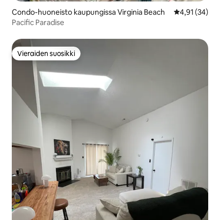
Condo-huoneisto kaupungissa Virginia Beach
Keskimääräine
4,91 (34)
Pacific Paradise
Vieraiden suosikki
Vieraiden suosikki