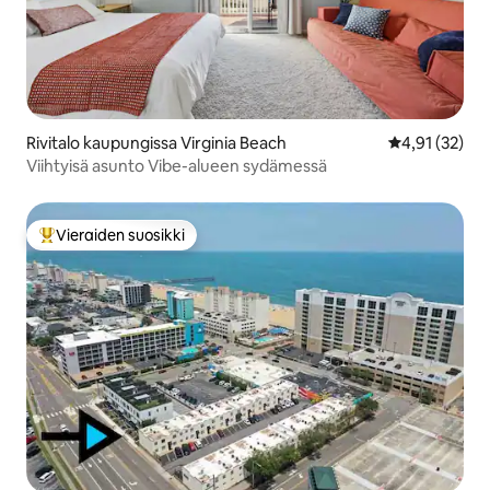
Rivitalo kaupungissa Virginia Beach
Keskimääräine
4,91 (32)
Viihtyisä asunto Vibe-alueen sydämessä
Vieraiden suosikki
Vieraiden suosikkien parhaimmistoa