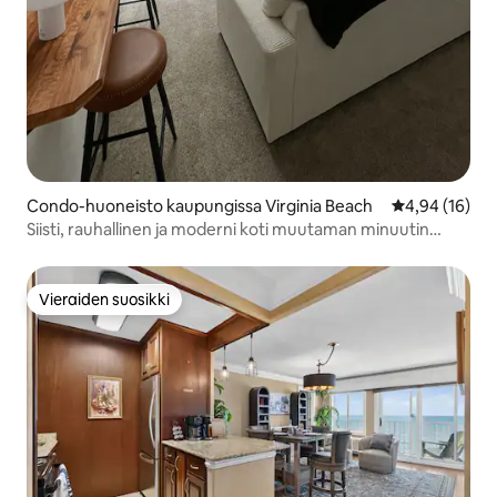
Condo-huoneisto kaupungissa Virginia Beach
Keskimääräine
4,94 (16)
Siisti, rauhallinen ja moderni koti muutaman minuutin
päässä rannalta
Vieraiden suosikki
Vieraiden suosikki