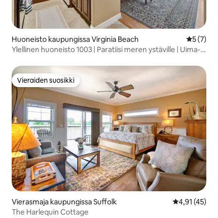
Huoneisto kaupungissa Virginia Beach
Keskimäär
5 (7)
Ylellinen huoneisto 1003 | Paratiisi meren ystäville | Uima-
allas ja kuntosali
Vieraiden suosikki
Vieraiden suosikki
Vierasmaja kaupungissa Suffolk
Keskimääräine
4,91 (45)
The Harlequin Cottage