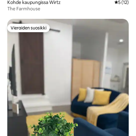
Kohde kaupungissa Wirtz
Keskimäärä
5 (12)
The Farmhouse
Vieraiden suosikki
Vieraiden suosikki