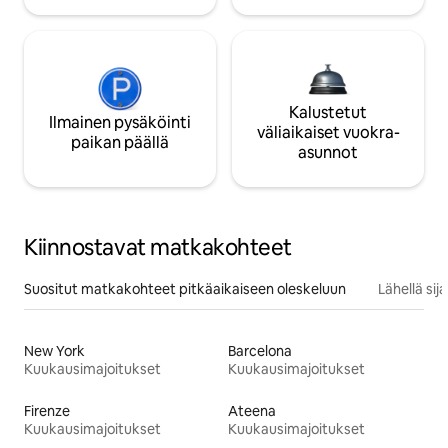
Kalustetut
Ilmainen pysäköinti
väliaikaiset vuokra-
paikan päällä
asunnot
Kiinnostavat matkakohteet
Suositut matkakohteet pitkäaikaiseen oleskeluun
Lähellä si
New York
Barcelona
Kuukausimajoitukset
Kuukausimajoitukset
Firenze
Ateena
Kuukausimajoitukset
Kuukausimajoitukset