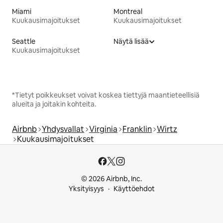
Miami
Montreal
Kuukausimajoitukset
Kuukausimajoitukset
Seattle
Näytä lisää
Kuukausimajoitukset
*Tietyt poikkeukset voivat koskea tiettyjä maantieteellisiä
alueita ja joitakin kohteita.
Airbnb
Yhdysvallat
Virginia
Franklin
Wirtz
Kuukausimajoitukset
© 2026 Airbnb, Inc.
Yksityisyys
Käyttöehdot