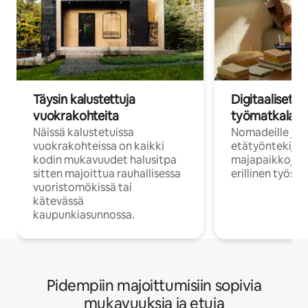
Täysin kalustettuja
Digitaaliset n
vuokrakohteita
työmatkalais
Näissä kalustetuissa
Nomadeille ja
vuokrakohteissa on kaikki
etätyöntekijöi
kodin mukavuudet halusitpa
majapaikkoja, jo
sitten majoittua rauhallisessa
erillinen työske
vuoristomökissä tai
kätevässä
kaupunkiasunnossa.
Pidempiin majoittumisiin sopivia
mukavuuksia ja etuja