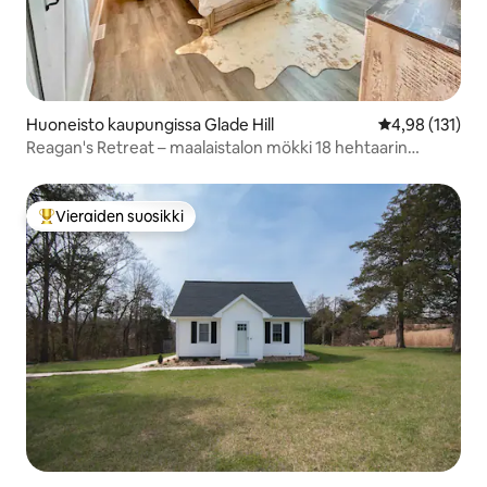
Huoneisto kaupungissa Glade Hill
Keskimääräinen
4,98 (131)
Reagan's Retreat – maalaistalon mökki 18 hehtaarin
alueella
Vieraiden suosikki
Vieraiden suosikkien parhaimmistoa