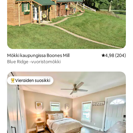
Mökki kaupungissa Boones Mill
Keskimääräinen
4,98 (204)
Blue Ridge -vuoristomökki
Vieraiden suosikki
Vieraiden suosikkien parhaimmistoa