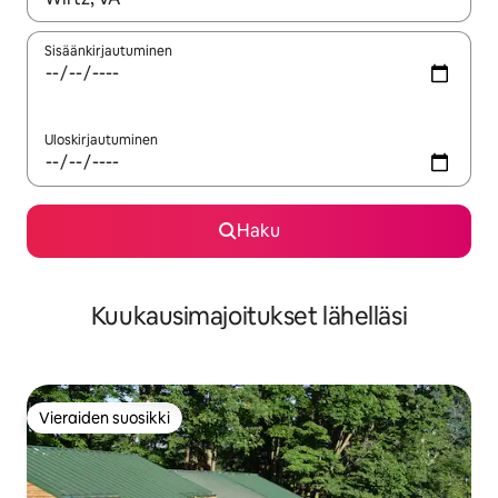
Sisäänkirjautuminen
Uloskirjautuminen
Haku
Kuukausimajoitukset lähelläsi
Vieraiden suosikki
Vieraiden suosikki