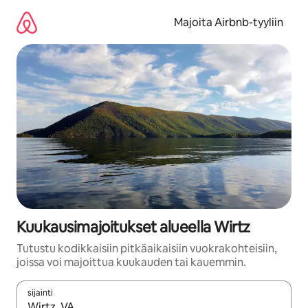
Jätä
sisältö
Majoita Airbnb-tyyliin
väliin
Kuukausimajoitukset alueella Wirtz
Tutustu kodikkaisiin pitkäaikaisiin vuokrakohteisiin,
joissa voi majoittua kuukauden tai kauemmin.
sijainti
Kun tulokset ovat saatavilla, navigoi ylös- ja alas-nuolinäppäimi