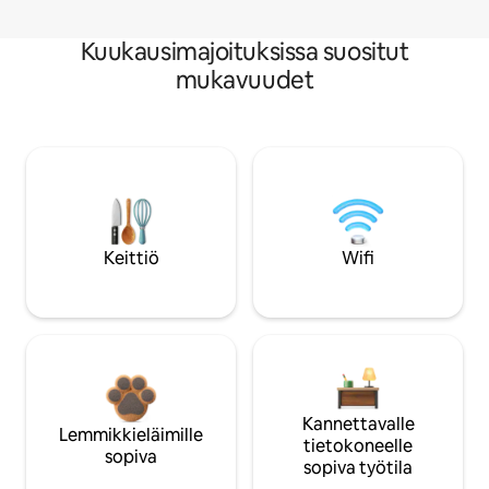
Kuukausimajoituksissa suositut
mukavuudet
Keittiö
Wifi
Kannettavalle
Lemmikkieläimille
tietokoneelle
sopiva
sopiva työtila