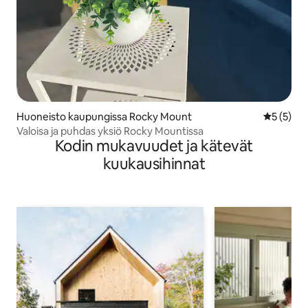
Huoneisto kaupungissa Rocky Mount
Keskimäär
5 (5)
Valoisa ja puhdas yksiö Rocky Mountissa
Kodin mukavuudet ja kätevät
kuukausihinnat