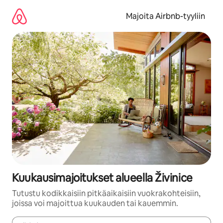
Jätä
sisältö
Majoita Airbnb-tyyliin
väliin
Kuukausimajoitukset alueella Živinice
Tutustu kodikkaisiin pitkäaikaisiin vuokrakohteisiin,
joissa voi majoittua kuukauden tai kauemmin.