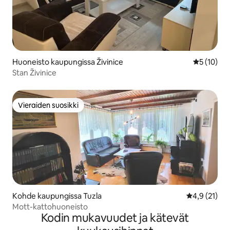
Huoneisto kaupungissa Živinice
Keskimäärä
5 (10)
Stan Živinice
Vieraiden suosikki
Vieraiden suosikki
Kohde kaupungissa Tuzla
Keskimääräin
4,9 (21)
Mott-kattohuoneisto
Kodin mukavuudet ja kätevät