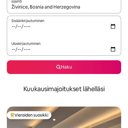
sijainti
Kun tulokset ovat saatavilla, navigoi ylös- ja alas-nuolinäppäimi
Sisäänkirjautuminen
Uloskirjautuminen
Haku
Kuukausimajoitukset lähelläsi
Vieraiden suosikki
Vieraiden suosikkien parhaimmistoa