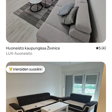
Huoneisto kaupungissa Živinice
Keskimäär
5 (4)
LUX-huoneisto
Vieraiden suosikki
Vieraiden suosikkien parhaimmistoa