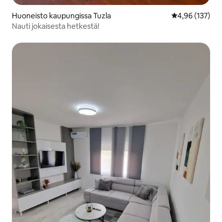
Huoneisto kaupungissa Tuzla
Keskimääräinen
4,96 (137)
Nauti jokaisesta hetkestä!