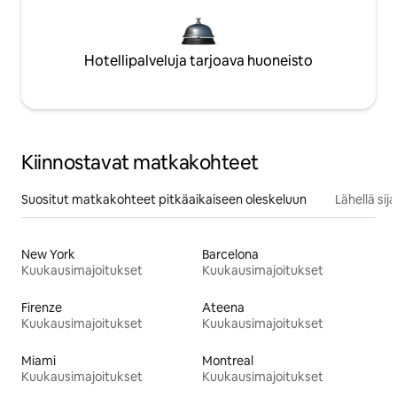
Hotellipalveluja tarjoava huoneisto
Kiinnostavat matkakohteet
Suositut matkakohteet pitkäaikaiseen oleskeluun
Lähellä si
New York
Barcelona
Kuukausimajoitukset
Kuukausimajoitukset
Firenze
Ateena
Kuukausimajoitukset
Kuukausimajoitukset
Miami
Montreal
Kuukausimajoitukset
Kuukausimajoitukset