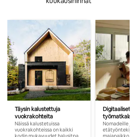
kuukausihinnat
Täysin kalustettuja
Digitaaliset n
vuokrakohteita
työmatkalais
Näissä kalustetuissa
Nomadeille ja
vuokrakohteissa on kaikki
etätyöntekijöi
kodin mukavuudet halusitpa
majapaikkoja, jo