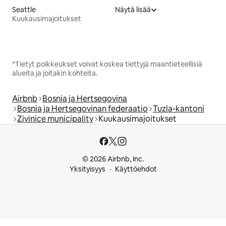
Seattle
Näytä lisää
Kuukausimajoitukset
*Tietyt poikkeukset voivat koskea tiettyjä maantieteellisiä
alueita ja joitakin kohteita.
Airbnb
Bosnia ja Hertsegovina
Bosnia ja Hertsegovinan federaatio
Tuzla-kantoni
Zivinice municipality
Kuukausimajoitukset
© 2026 Airbnb, Inc.
Yksityisyys
Käyttöehdot