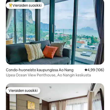
Vieraiden suosikki
Vieraiden suosikkien parhaimmistoa
Condo-huoneisto kaupungissa Ao Nang
Keskimääräinen
4,99 (106)
Upea Ocean View Penthouse, Ao Nangin keskusta
Vieraiden suosikki
Vieraiden suosikki