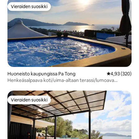
Vieraiden suosikki
Vieraiden suosikki
Huoneisto kaupungissa Pa Tong
Keskimääräinen
4,93 (320)
Henkeäsalpaava koti/uima-altaan terassi/lumoava
puutarha
Vieraiden suosikki
Vieraiden suosikki