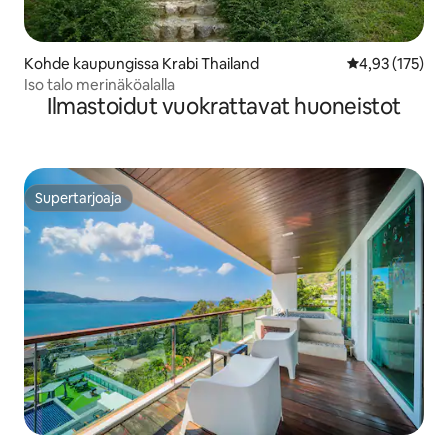
Kohde kaupungissa Krabi Thailand
Keskimääräinen
4,93 (175)
Iso talo merinäköalalla
Ilmastoidut vuokrattavat huoneistot
Supertarjoaja
Supertarjoaja