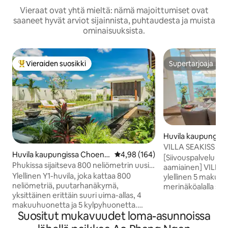
Vieraat ovat yhtä mieltä: nämä majoittumiset ovat
saaneet hyvät arviot sijainnista, puhtaudesta ja muista
ominaisuuksista.
Vieraiden suosikki
Supertarjoaja
Vieraiden suosikkien parhaimmistoa
Supertarjoaja
Huvila kaupungiss
VILLA SEAKISS C
Huvila kaupungissa Choeng
Keskimääräinen arvio 4,98/5, 16
4,98 (164)
merinäkymä villa, 
[Siivouspalvelu ja 
Thale
Phukissa sijaitseva 800 neliömetrin uusi 4
ja hovimestari
aamiainen] VILLA
makuuhuoneen ja 5 kylpyhuoneen
Ylellinen Y1-huvila, joka kattaa 800
ylellinen 5 makuu
ylellinen huvila, jossa on suuri uima-allas
neliömetriä, puutarhanäkymä,
merinäköalalla sij
ja ylellinen piha Y1
yksittäinen erittäin suuri uima-allas, 4
yhdessä Phuketin
makuuhuonetta ja 5 kylpyhuonetta.
paikoista, josta on
Suositut mukavuudet loma-asunnoissa
Uskon, että ihastut siihen heti, kun näet
Andamaanienmerelle
sen. Kun astut huvilaan, hämmästyt
ylellisten huviloiden