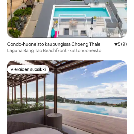
Condo-huoneisto kaupungissa Choeng Thale
Keskimäär
5 (9)
Laguna Bang Tao Beachfront -kattohuoneisto
Vieraiden suosikki
Vieraiden suosikki