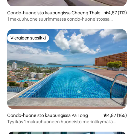
Condo-huoneisto kaupungissa Choeng Thale
Keskimääräinen
4,87 (112)
1 makuuhuone suurimmassa condo-huoneistossa
Surinissa nopea wifi
Vieraiden suosikki
Vieraiden suosikki
Condo-huoneisto kaupungissa Pa Tong
Keskimääräinen
4,87 (165)
Tyylikäs 1 makuuhuoneen huoneisto merinäkymällä
Patongissa