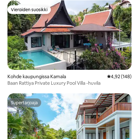
Vieraiden suosikki
Vieraiden suosikki
Kohde kaupungissa Kamala
Keskimääräinen
4,92 (148)
Baan Rattiya Private Luxury Pool Villa -huvila
Supertarjoaja
Supertarjoaja