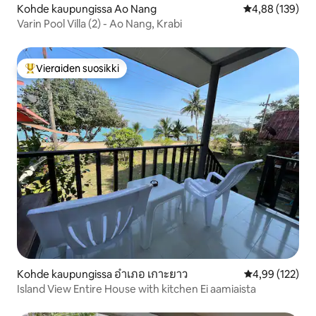
Kohde kaupungissa Ao Nang
Keskimääräinen
4,88 (139)
Varin Pool Villa (2) - Ao Nang, Krabi
Vieraiden suosikki
Vieraiden suosikkien parhaimmistoa
Kohde kaupungissa อำเภอ เกาะยาว
Keskimääräinen
4,99 (122)
Island View Entire House with kitchen Ei aamiaista