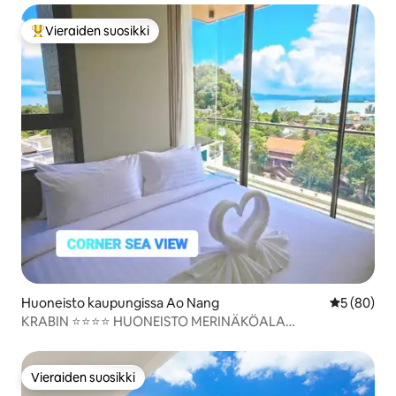
Vieraiden suosikki
Vieraiden suosikkien parhaimmistoa
Huoneisto kaupungissa Ao Nang
Keskimäärä
5 (80)
KRABIN ⭐⭐⭐⭐ HUONEISTO MERINÄKÖALA
HOTELLIKOHDE
Vieraiden suosikki
Vieraiden suosikki