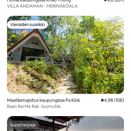
VILLA ANDAMAN - MERINÄKÖALA
Vieraiden suosikki
Vieraiden suosikki
Maatilamajoitus kaupungissa Pa Klok
Keskimääräinen
4,98 (106)
Baan Rai Me Rak -luomutila
Supertarjoaja
Supertarjoaja