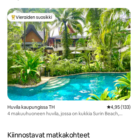
Vieraiden suosikki
Vieraiden suosikkien parhaimmistoa
Huvila kaupungissa TH
Keskimääräinen
4,95 (133)
4 makuuhuoneen huvila, jossa on kukkia Surin Beach,
Phuket
Kiinnostavat matkakohteet