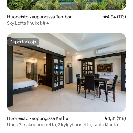
Huoneisto kaupungissa Tambon
Keskimääräinen
4,94 (113)
Sky Lofts Phuket # 4
Supertarjoaja
Supertarjoaja
Huoneisto kaupungissa Kathu
Keskimääräinen
4,81 (118)
Upea 2 makuuhuonetta, 2 kylpyhuonetta, ranta lähellä.