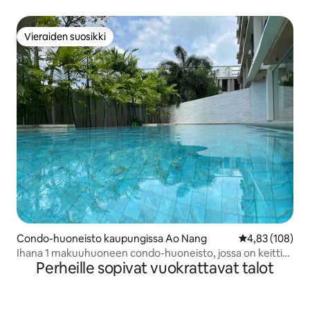
Vieraiden suosikki
Vieraiden suosikki
Condo-huoneisto kaupungissa Ao Nang
Keskimääräinen
4,83 (108)
Ihana 1 makuuhuoneen condo-huoneisto, jossa on keittiö
Perheille sopivat vuokrattavat talot
ja uima-allas.