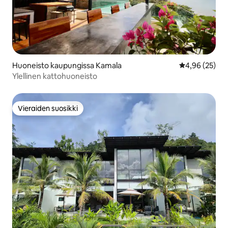
Huoneisto kaupungissa Kamala
Keskimääräine
4,96 (25)
Ylellinen kattohuoneisto
Vieraiden suosikki
Vieraiden suosikki