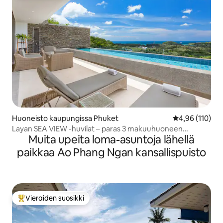
Huoneisto kaupungissa Phuket
Keskimääräinen
4,96 (110)
Layan SEA VIEW -huvilat – paras 3 makuuhuoneen
Muita upeita loma-asuntoja lähellä
huoneisto, 11 m uima-allas
paikkaa Ao Phang Ngan kansallispuisto
Vieraiden suosikki
Vieraiden suosikkien parhaimmistoa