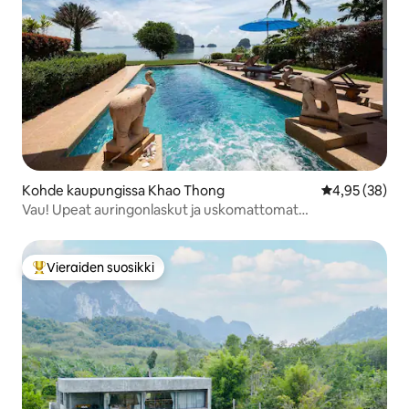
Kohde kaupungissa Khao Thong
Keskimääräine
4,95 (38)
Vau! Upeat auringonlaskut ja uskomattomat
merinäkymät!
Vieraiden suosikki
Vieraiden suosikkien parhaimmistoa