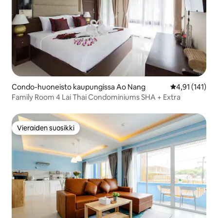
Condo-huoneisto kaupungissa Ao Nang
Keskimääräinen
4,91 (141)
Family Room 4 Lai Thai Condominiums SHA + Extra
Vieraiden suosikki
Vieraiden suosikki