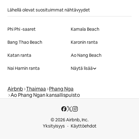
Lähellä olevat suosituimmat nähtävyydet
Phi Phi -saaret
Kamala Beach
Bang Thao Beach
Karonin ranta
Katan ranta
Ao Nang Beach
Nai Harnin ranta
Näytä lisää
Airbnb
Thaimaa
Phang Nga
Ao Phang Ngan kansallispuisto
© 2026 Airbnb, Inc.
Yksityisyys
Käyttöehdot