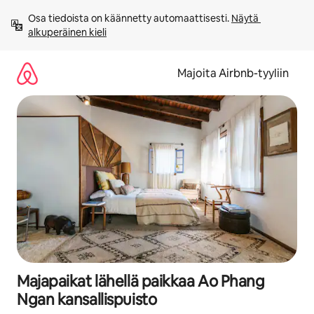
Jätä
Osa tiedoista on käännetty automaattisesti. 
Näytä 
sisältö
alkuperäinen kieli
väliin
Majoita Airbnb-tyyliin
Majapaikat lähellä paikkaa Ao Phang
Ngan kansallispuisto