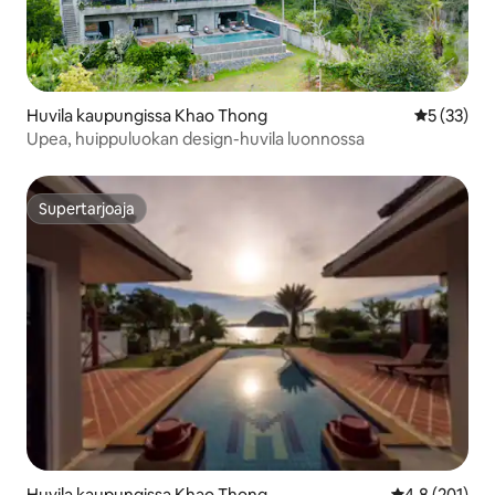
Huvila kaupungissa Khao Thong
Keskimäärä
5 (33)
Upea, huippuluokan design-huvila luonnossa
Supertarjoaja
Supertarjoaja
Huvila kaupungissa Khao Thong
Keskimääräine
4,8 (201)