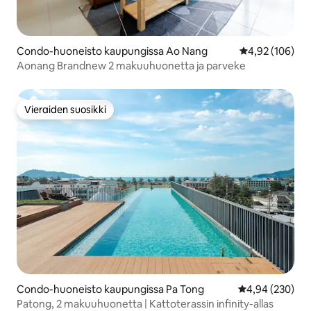
Condo-huoneisto kaupungissa Ao Nang
Keskimääräinen
4,92 (106)
Aonang Brandnew 2 makuuhuonetta ja parveke
Vieraiden suosikki
Vieraiden suosikki
Condo-huoneisto kaupungissa Pa Tong
Keskimääräinen
4,94 (230)
Patong, 2 makuuhuonetta | Kattoterassin infinity-allas