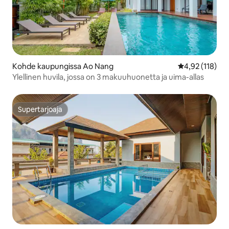
Kohde kaupungissa Ao Nang
Keskimääräinen
4,92 (118)
Ylellinen huvila, jossa on 3 makuuhuonetta ja uima-allas
Supertarjoaja
Supertarjoaja