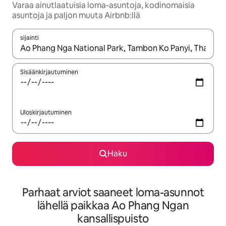
Varaa ainutlaatuisia loma-asuntoja, kodinomaisia
asuntoja ja paljon muuta Airbnb:llä
sijainti
Kun tulokset ovat saatavilla, navigoi ylös- ja alas-nuolinäppäimi
Sisäänkirjautuminen
Uloskirjautuminen
Haku
Parhaat arviot saaneet loma-asunnot
lähellä paikkaa Ao Phang Ngan
kansallispuisto