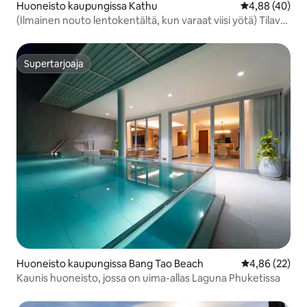
Huoneisto kaupungissa Kathu
Keskimääräine
4,88 (40)
(Ilmainen nouto lentokentältä, kun varaat viisi yötä) Tilava
160 m²:n 3 makuuhuoneen SeaView-huoneisto Patongissa
Supertarjoaja
Supertarjoaja
Huoneisto kaupungissa Bang Tao Beach
Keskimääräine
4,86 (22)
Kaunis huoneisto, jossa on uima-allas Laguna Phuketissa