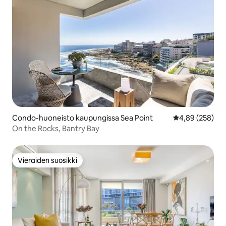
Condo-huoneisto kaupungissa Sea Point
Keskimääräinen
4,89 (258)
On the Rocks, Bantry Bay
Vieraiden suosikki
Vieraiden suosikki