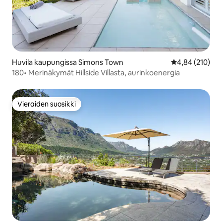
Huvila kaupungissa Simons Town
Keskimääräinen
4,84 (210)
180• Merinäkymät Hillside Villasta, aurinkoenergia
Vieraiden suosikki
Vieraiden suosikki