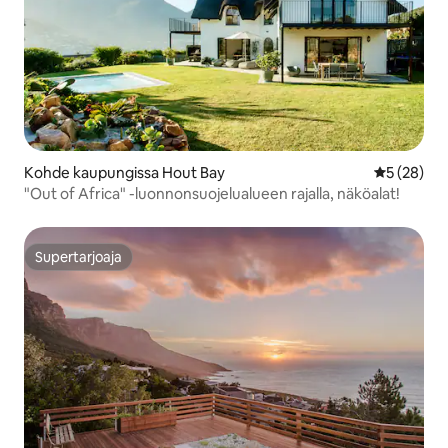
Kohde kaupungissa Hout Bay
Keskimäärä
5 (28)
"Out of Africa" -luonnonsuojelualueen rajalla, näköalat!
Supertarjoaja
Supertarjoaja