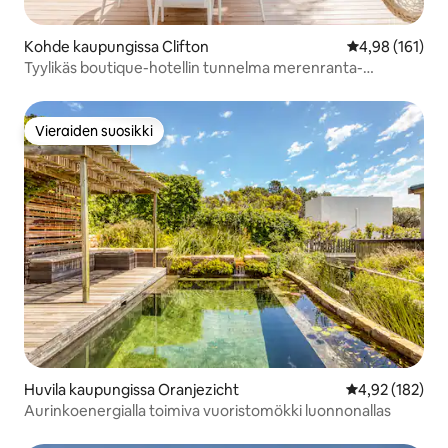
Kohde kaupungissa Clifton
Keskimääräinen
4,98 (161)
Tyylikäs boutique-hotellin tunnelma merenranta-
asunnossa, Clifton
Vieraiden suosikki
Vieraiden suosikki
Huvila kaupungissa Oranjezicht
Keskimääräinen
4,92 (182)
Aurinkoenergialla toimiva vuoristomökki luonnonallas