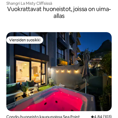
Shangri La Misty Cliffsissä
Vuokrattavat huoneistot, joissa on uima-
allas
Vieraiden suosikki
Vieraiden suosikki
Condo-huoneisto kaupungissa Sea Point
Keskimääräinen
4,84 (103)