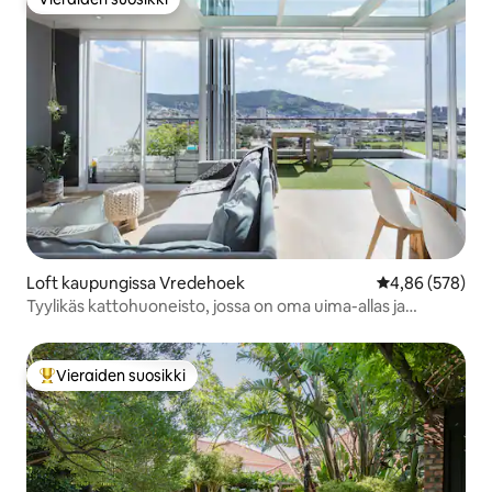
Vieraiden suosikki
Loft kaupungissa Vredehoek
Keskimääräinen
4,86 (578)
Tyylikäs kattohuoneisto, jossa on oma uima-allas ja
henkeäsalpaavat näkymät
Vieraiden suosikki
Vieraiden suosikkien parhaimmistoa