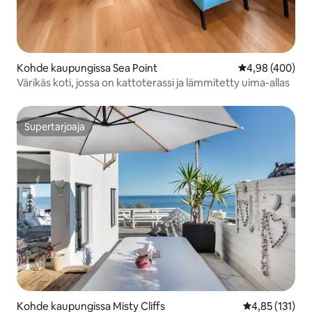
Kohde kaupungissa Sea Point
Keskimääräinen
4,98 (400)
Värikäs koti, jossa on kattoterassi ja lämmitetty uima-allas
Supertarjoaja
Supertarjoaja
Kohde kaupungissa Misty Cliffs
Keskimääräinen
4,85 (131)