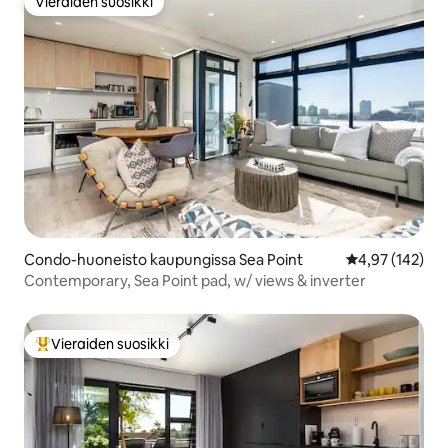
Vieraiden suosikki
Vieraiden suosikki
Condo-huoneisto kaupungissa Sea Point
Keskimääräinen
4,97 (142)
Contemporary, Sea Point pad, w/ views & inverter
Vieraiden suosikki
Vieraiden suosikkien parhaimmistoa