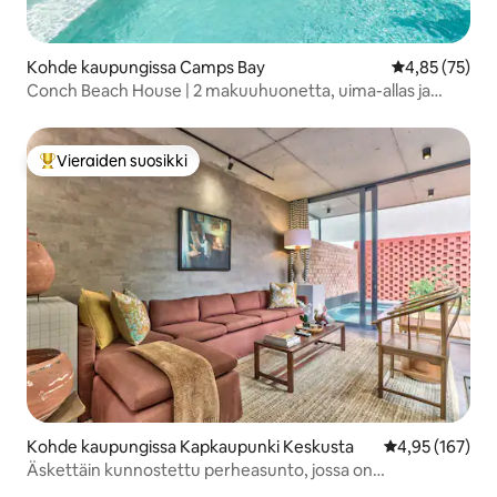
ole hyvä ja kysy, niin voimme antaa
neuvoja.
Kohde kaupungissa Camps Bay
Keskimääräine
4,85 (75)
Conch Beach House | 2 makuuhuonetta, uima-allas ja
kävelymatka rannalle
Vieraiden suosikki
Vieraiden suosikkien parhaimmistoa
Kohde kaupungissa Kapkaupunki Keskusta
Keskimääräinen
4,95 (167)
Äskettäin kunnostettu perheasunto, jossa on
vilvoitteluallas