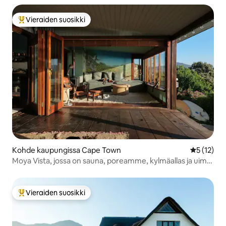
Vieraiden suosikki
Vieraiden suosikkien parhaimmistoa
Kohde kaupungissa Cape Town
Keskimäärä
5 (12)
Moya Vista, jossa on sauna, poreamme, kylmäallas ja uima-
allas.
Vieraiden suosikki
Vieraiden suosikkien parhaimmistoa