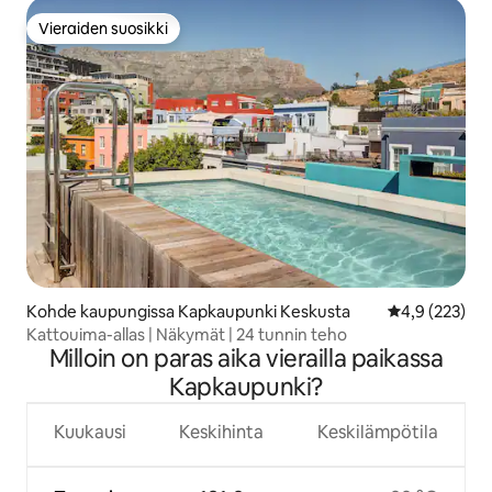
Vieraiden suosikki
Vieraiden suosikki
Kohde kaupungissa Kapkaupunki Keskusta
Keskimääräine
4,9 (223)
Kattouima-allas | Näkymät | 24 tunnin teho
Milloin on paras aika vierailla paikassa
Kapkaupunki?
Kuukausi
Keskihinta
Keskilämpötila