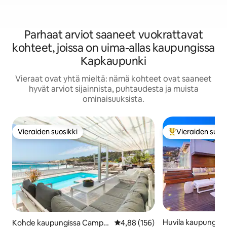
Parhaat arviot saaneet vuokrattavat
kohteet, joissa on uima-allas kaupungissa
Kapkaupunki
Vieraat ovat yhtä mieltä: nämä kohteet ovat saaneet
hyvät arviot sijainnista, puhtaudesta ja muista
ominaisuuksista.
Vieraiden suosikki
Vieraiden suosi
Vieraiden suosikki
Vieraiden suosik
Huvila kaupungissa
Kohde kaupungissa Camps
Keskimääräinen arvio 4,88/5, 15
4,88 (156)