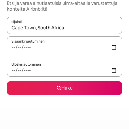
Etsi ja varaa ainutlaatuisia uima-altaalla varustettuja
kohteita Airbnb:ltä
sijainti
Kun tulokset ovat saatavilla, navigoi ylös- ja alas-nuolinäppäimi
Sisäänkirjautuminen
Uloskirjautuminen
Haku