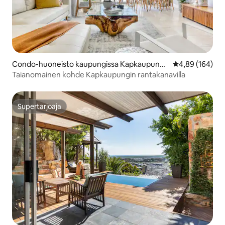
Condo-huoneisto kaupungissa Kapkaupunki
Keskimääräinen
4,89 (164)
Keskusta
Taianomainen kohde Kapkaupungin rantakanavilla
Supertarjoaja
Supertarjoaja