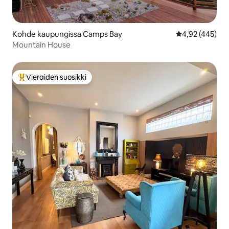
Kohde kaupungissa Camps Bay
Keskimääräinen
4,92 (445)
Mountain House
Vieraiden suosikki
Vieraiden suosikkien parhaimmistoa