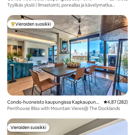
Tyylikäs yksiö | Ilmastointi, poreallas ja kävelymatka
rannalle
Vieraiden suosikki
Vieraiden suosikkien parhaimmistoa
Condo-huoneisto kaupungissa Kapkaupunki
Keskimääräinen
4,87 (282)
Keskusta
Penthouse Bliss with Mountain Views@ The Docklands
Vieraiden suosikki
Vieraiden suosikki