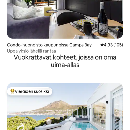
Condo-huoneisto kaupungissa Camps Bay
Keskimääräinen
4,93 (105)
Upea yksiö lähellä rantaa
Vuokrattavat kohteet, joissa on oma
uima-allas
Vieraiden suosikki
Vieraiden suosikkien parhaimmistoa