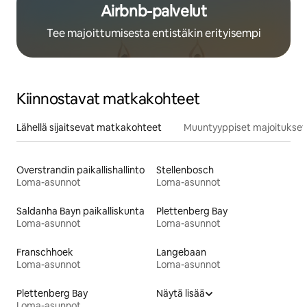
Airbnb-palvelut
Tee majoittumisesta entistäkin erityisempi
Kiinnostavat matkakohteet
Lähellä sijaitsevat matkakohteet
Muuntyyppiset majoitukset
Overstrandin paikallishallinto
Stellenbosch
Loma-asunnot
Loma-asunnot
Saldanha Bayn paikalliskunta
Plettenberg Bay
Loma-asunnot
Loma-asunnot
Franschhoek
Langebaan
Loma-asunnot
Loma-asunnot
Plettenberg Bay
Näytä lisää
Loma-asunnot