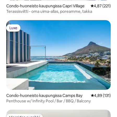
Condo-huoneisto kaupungissa Capri Village
Keskimääräinen
4,87 (221)
Terassisviitti - oma uima-allas, poreamme, takka
Luxe
Luxe
Condo-huoneisto kaupungissa Camps Bay
Keskimääräinen
4,89 (131)
Penthouse w/ Infinity Pool / Bar / BBQ / Balcony