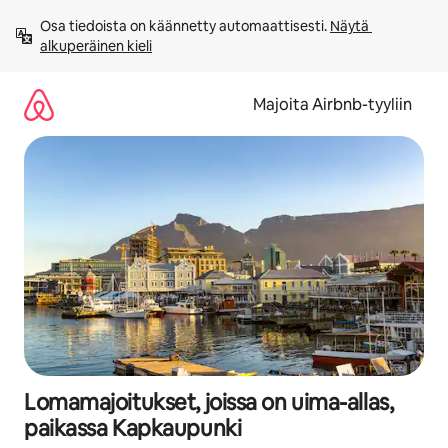
Jätä
Osa tiedoista on käännetty automaattisesti. 
Näytä 
sisältö
alkuperäinen kieli
väliin
Majoita Airbnb-tyyliin
Lomamajoitukset, joissa on uima-allas,
paikassa Kapkaupunki