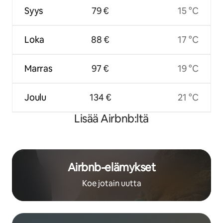
Syys
79 €
15 °C
Loka
88 €
17 °C
Marras
97 €
19 °C
Joulu
134 €
21 °C
Lisää Airbnb:ltä
Airbnb-elämykset
Koe jotain uutta