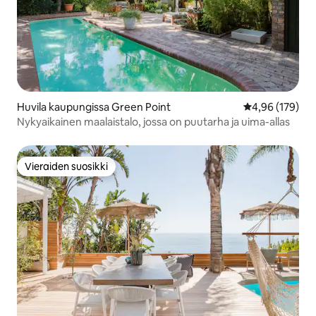
Huvila kaupungissa Green Point
Keskimääräinen
4,96 (179)
Nykyaikainen maalaistalo, jossa on puutarha ja uima-allas
Vieraiden suosikki
Vieraiden suosikki