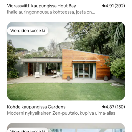
Vierassviitti kaupungissa Hout Bay
Keskimääräinen
4,91 (392)
Ihaile auringonnousua kohteessa, josta on
vuoristonäkymä
Vieraiden suosikki
Vieraiden suosikki
Kohde kaupungissa Gardens
Keskimääräinen
4,87 (150)
Moderni nykyaikainen Zen-puutalo, kupliva uima-allas
Vieraiden suosikki