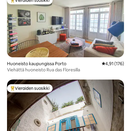
Vieraiden suosikki
Vieraiden suosikkien parhaimmistoa
Huoneisto kaupungissa Porto
Keskimääräinen
4,91 (176)
Viehättä huoneisto Rua das Floresilla
Vieraiden suosikki
Vieraiden suosikkien parhaimmistoa