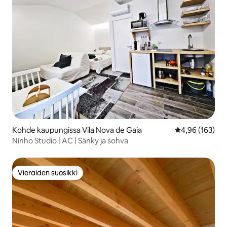
Kohde kaupungissa Vila Nova de Gaia
Keskimääräinen
4,96 (163)
Ninho Studio | AC | Sänky ja sohva
Vieraiden suosikki
Vieraiden suosikki