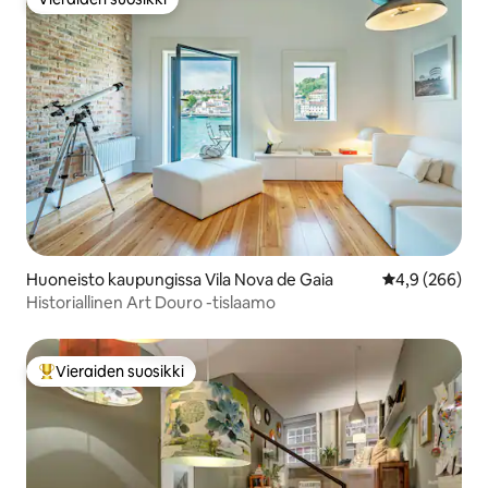
Vieraiden suosikki
Huoneisto kaupungissa Vila Nova de Gaia
Keskimääräine
4,9 (266)
Historiallinen Art Douro -tislaamo
Vieraiden suosikki
Vieraiden suosikkien parhaimmistoa