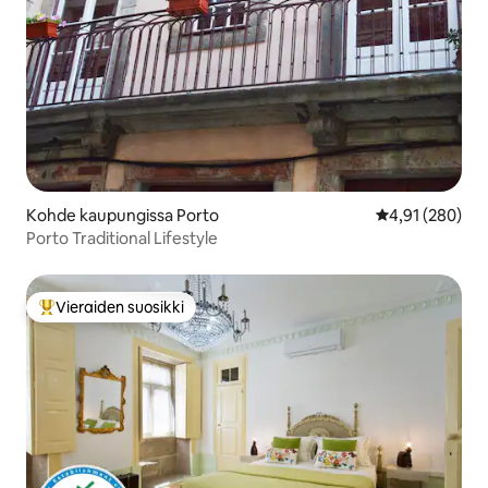
Kohde kaupungissa Porto
Keskimääräinen
4,91 (280)
Porto Traditional Lifestyle
Vieraiden suosikki
Vieraiden suosikkien parhaimmistoa