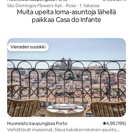
São Domingos Flowers Apt.- Rose - 1. takaosa
Muita upeita loma-asuntoja lähellä
paikkaa Casa do Infante
Vieraiden suosikki
Vieraiden suosikki
Huoneisto kaupungissa Porto
Keskimääräinen
4,95 (195)
Viehättävät maisemat, tilava kaksikerroksinen asunto,