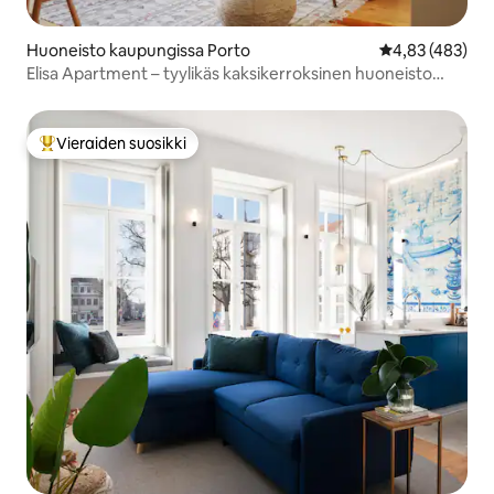
Huoneisto kaupungissa Porto
Keskimääräinen
4,83 (483)
Elisa Apartment – tyylikäs kaksikerroksinen huoneisto
Ribeirassa
Vieraiden suosikki
Vieraiden suosikkien parhaimmistoa