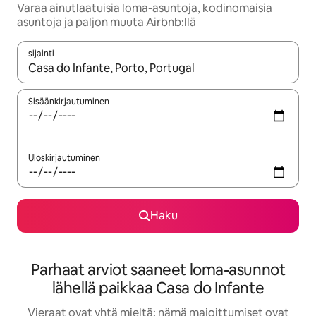
Varaa ainutlaatuisia loma-asuntoja, kodinomaisia
asuntoja ja paljon muuta Airbnb:llä
sijainti
Kun tulokset ovat saatavilla, navigoi ylös- ja alas-nuolinäppäimi
Sisäänkirjautuminen
Uloskirjautuminen
Haku
Parhaat arviot saaneet loma-asunnot
lähellä paikkaa Casa do Infante
Vieraat ovat yhtä mieltä: nämä majoittumiset ovat