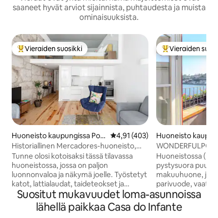
saaneet hyvät arviot sijainnista, puhtaudesta ja muista
ominaisuuksista.
Vieraiden suosikki
Vieraiden suosi
Vieraiden suosikkien parhaimmistoa
Vieraiden suosik
Huoneisto kaupungissa Port
Keskimääräinen arvio 4,91/5, 40
4,91 (403)
Huoneisto kaupun
o
Historiallinen Mercadores-huoneisto,
WONDERFULPORT
keskusta
Tunne olosi kotoisaksi tässä tilavassa
Huoneistossa (kat
huoneistossa, jossa on paljon
pystysuora puutar
luonnonvaloa ja näkymä joelle. Työstetyt
makuuhuone, jossa
katot, lattialaudat, taideteokset ja
parivuode, vaatek
Suositut mukavuudet loma-asunnoissa
rakennuksen alkuperäiset seinät antavat
kassakaappi. Oloh
tälle viihtyisälle tilalle viehättävyyttä. Kun
4K-televisio, kaape
lähellä paikkaa Casa do Infante
saavut rakennukseen, sinun on
Rotel-bluetooth-ää