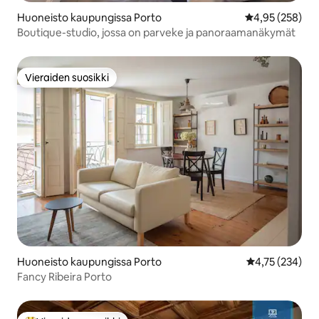
Huoneisto kaupungissa Porto
Keskimääräinen
4,95 (258)
Boutique-studio, jossa on parveke ja panoraamanäkymät
Vieraiden suosikki
Vieraiden suosikki
Huoneisto kaupungissa Porto
Keskimääräinen
4,75 (234)
Fancy Ribeira Porto