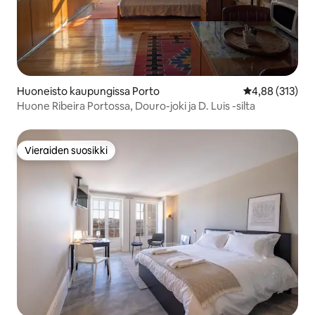
Huoneisto kaupungissa Porto
Keskimääräinen
4,88 (313)
Huone Ribeira Portossa, Douro-joki ja D. Luis -silta
Vieraiden suosikki
Vieraiden suosikki