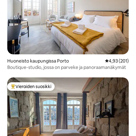
Huoneisto kaupungissa Porto
Keskimääräinen
4,93 (201)
Boutique-studio, jossa on parveke ja panoraamanäkymät
Vieraiden suosikki
Vieraiden suosikkien parhaimmistoa