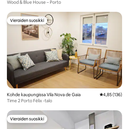
Wood & Blue House – Porto
Vieraiden suosikki
Vieraiden suosikki
Kohde kaupungissa Vila Nova de Gaia
Keskimääräinen
4,85 (136)
Time 2 Porto Félix -talo
Vieraiden suosikki
Vieraiden suosikki