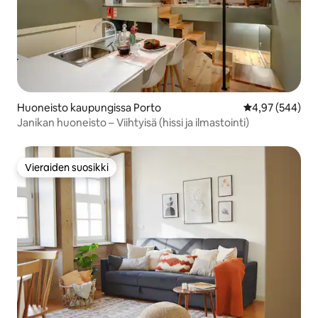
Huoneisto kaupungissa Porto
Keskimääräinen
4,97 (544)
Janikan huoneisto – Viihtyisä (hissi ja ilmastointi)
Vieraiden suosikki
Vieraiden suosikki