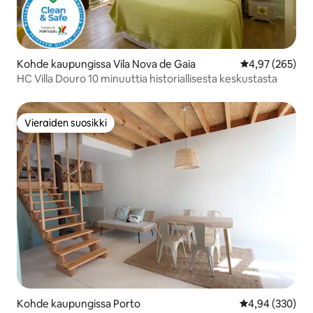
Kohde kaupungissa Vila Nova de Gaia
Keskimääräinen
4,97 (265)
HC Villa Douro 10 minuuttia historiallisesta keskustasta
Vieraiden suosikki
Vieraiden suosikki
Kohde kaupungissa Porto
Keskimääräinen
4,94 (330)