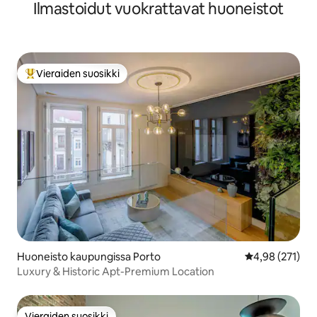
Ilmastoidut vuokrattavat huoneistot
Vieraiden suosikki
Vieraiden suosikkien parhaimmistoa
Huoneisto kaupungissa Porto
Keskimääräinen
4,98 (271)
Luxury & Historic Apt-Premium Location
Vieraiden suosikki