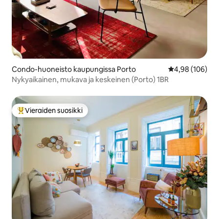
Condo-huoneisto kaupungissa Porto
Keskimääräinen
4,98 (106)
Nykyaikainen, mukava ja keskeinen (Porto) 1BR
Vieraiden suosikki
Vieraiden suosikkien parhaimmistoa