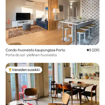
Condo-huoneisto kaupungissa Porto
Keskimääräi
5 (231)
Porta do sol -ylellinen huoneisto
Vieraiden suosikki
Vieraiden suosikkien parhaimmistoa