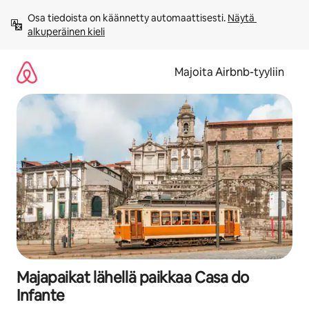
Jätä
Osa tiedoista on käännetty automaattisesti. 
Näytä 
sisältö
alkuperäinen kieli
väliin
Majoita Airbnb-tyyliin
Majapaikat lähellä paikkaa Casa do
Infante