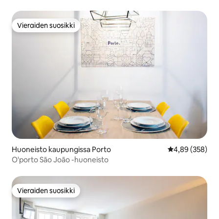
historiallinen keskusta
Vieraiden suosikki
Vieraiden suosikki
Huoneisto kaupungissa Porto
Keskimääräinen
4,89 (358)
O'porto São João -huoneisto
Vieraiden suosikki
Vieraiden suosikki