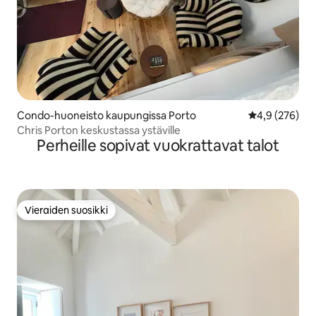
Condo-huoneisto kaupungissa Porto
Keskimääräine
4,9 (276)
Chris Porton keskustassa ystäville
Perheille sopivat vuokrattavat talot
Vieraiden suosikki
Vieraiden suosikki