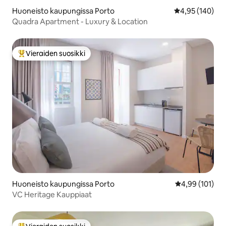
Huoneisto kaupungissa Porto
Keskimääräinen
4,95 (140)
Quadra Apartment - Luxury & Location
Vieraiden suosikki
Vieraiden suosikkien parhaimmistoa
Huoneisto kaupungissa Porto
Keskimääräinen
4,99 (101)
VC Heritage Kauppiaat