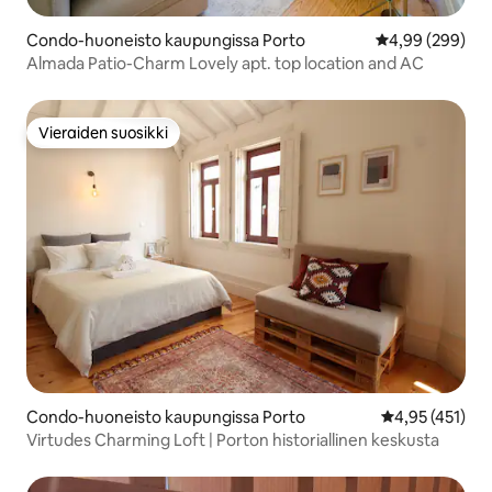
Condo-huoneisto kaupungissa Porto
Keskimääräinen
4,99 (299)
Almada Patio-Charm Lovely apt. top location and AC
Vieraiden suosikki
Vieraiden suosikki
Condo-huoneisto kaupungissa Porto
Keskimääräinen
4,95 (451)
Virtudes Charming Loft | Porton historiallinen keskusta