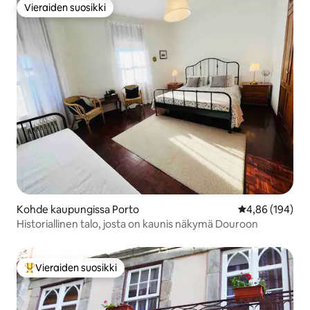
Vieraiden suosikki
Vieraiden suosikki
Kohde kaupungissa Porto
Keskimääräinen
4,86 (194)
Historiallinen talo, josta on kaunis näkymä Douroon
Vieraiden suosikki
Vieraiden suosikkien parhaimmistoa