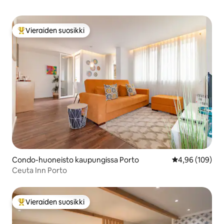
Vieraiden suosikki
Vieraiden suosikkien parhaimmistoa
Condo-huoneisto kaupungissa Porto
Keskimääräinen
4,96 (109)
Ceuta Inn Porto
Vieraiden suosikki
Vieraiden suosikkien parhaimmistoa