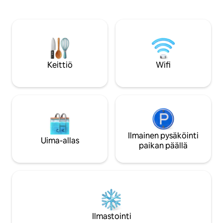
kiivettävä portaat ensimmäiseen
minibaari, jossa on
kerrokseen. Huoneisto on varustettu ja
vieraiden käytettä
kalustettu mukavuutta ajatellen.
mikroaaltouuni, jä
Keittiössä on kaikki ruoanlaittovälineet ja
astianpesukone, in
pöytä. Olohuoneessa on sohvia
leivänpaahdin, ved
rentoutumiseen ja television katseluun.
Täysin varustettu 
Sohva voidaan muuttaa 1,40 x 1,90
bidee ja suihku, hi
Keittiö
Wifi
metrin vuoteeksi. Makuuhuoneessa on
mukavuudet (suihk
1,60 x 2,00 metrin parisänky Vierailla on
vartalovoide), silit
pääsy koko tilaan Sisäänkirjautumisen
aikana tarjoan Porton kartan ja vastaan
kaikkiin kysymyksiin. Tämä tyypillisellä
Porton kadulla sijaitseva huoneisto
sijaitsee erinomaisella paikalla kaupungin
historiallisessa keskustassa, lähellä
Ilmainen pysäköinti
Uima-allas
kauppoja, palveluita, ikonista Ribeiran
paikan päällä
aluetta ja D. Luísin siltaa. Kun saavut
rakennukseen, sinun on kiivettävä
portaita ensimmäiseen kerrokseen.
Ilmastointi