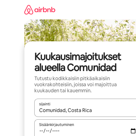
Jätä
sisältö
väliin
Kuukausimajoitukset
alueella Comunidad
Tutustu kodikkaisiin pitkäaikaisiin
vuokrakohteisiin, joissa voi majoittua
kuukauden tai kauemmin.
sijainti
Kun tulokset ovat saatavilla, navigoi ylös- ja alas
Sisäänkirjautuminen