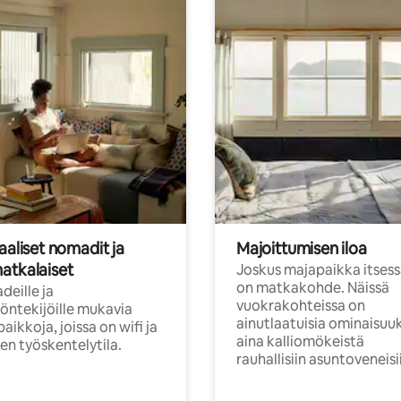
aaliset nomadit ja
Majoittumisen iloa
atkalaiset
Joskus majapaikka itses
on matkakohde. Näissä
eille ja
vuokrakohteissa on
öntekijöille mukavia
ainutlaatuisia ominaisuu
aikkoja, joissa on wifi ja
aina kalliomökeistä
inen työskentelytila.
rauhallisiin asuntoveneisi