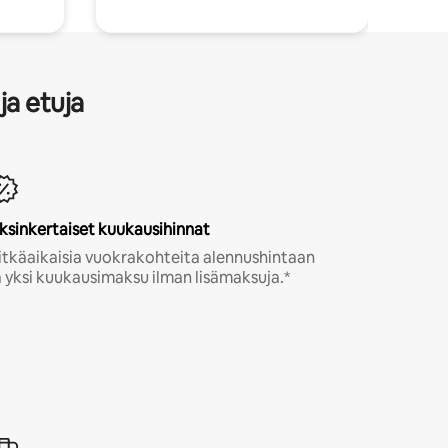
ja etuja
ksinkertaiset kuukausihinnat
itkäaikaisia vuokrakohteita alennushintaan
a yksi kuukausimaksu ilman lisämaksuja.*