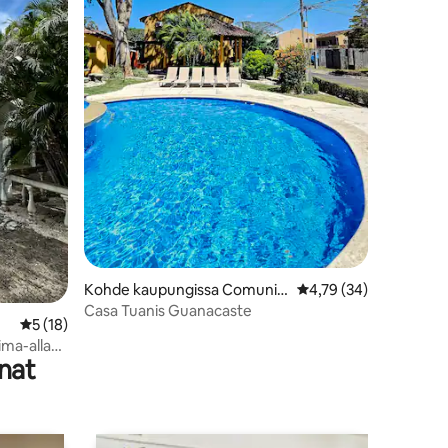
Kohde kaupungissa Comunid
Keskimääräinen arvio 
4,79 (34)
ad
Casa Tuanis Guanacaste
Keskimääräinen arvio 5/5, 18 arvostelua
5 (18)
ma-allas |
nat