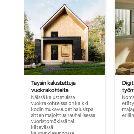
Täysin kalustettuja
Digit
vuokrakohteita
työm
Näissä kalustetuissa
Nomad
vuokrakohteissa on kaikki
etäty
kodin mukavuudet halusitpa
majap
sitten majoittua rauhallisessa
erill
vuoristomökissä tai
kätevässä
kaupunkiasunnossa.