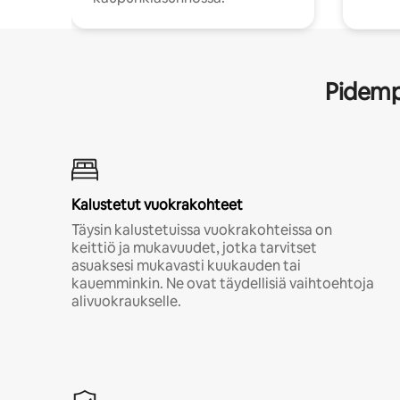
Pidempi
Kalustetut vuokrakohteet
Täysin kalustetuissa vuokrakohteissa on
keittiö ja mukavuudet, jotka tarvitset
asuaksesi mukavasti kuukauden tai
kauemminkin. Ne ovat täydellisiä vaihtoehtoja
alivuokraukselle.