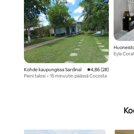
Huoneisto
nal
Eyla Coral
Kohde kaupungissa Sardinal
Keskimääräinen arvio 4
4,86 (28)
Pieni talosi ~ 15 minuutin päässä Cocosta
Ko