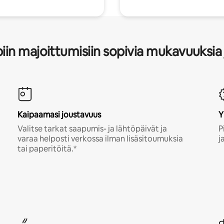
in majoittumisiin sopivia mukavuuksia 
Kaipaamasi joustavuus
Y
Valitse tarkat saapumis- ja lähtöpäivät ja
P
varaa helposti verkossa ilman lisäsitoumuksia
j
tai paperitöitä.*