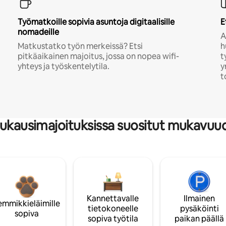
Työmatkoille sopivia asuntoja digitaalisille
E
nomadeille
A
Matkustatko työn merkeissä? Etsi
h
pitkäaikainen majoitus, jossa on nopea wifi-
t
yhteys ja työskentelytila.
y
t
ukausimajoituksissa suositut mukavuu
Kannettavalle
Ilmainen
emmikkieläimille
tietokoneelle
pysäköinti
sopiva
sopiva työtila
paikan päällä