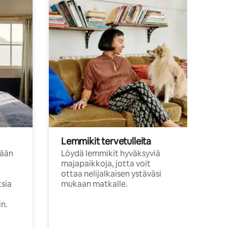
Lemmikit tervetulleita
sään
Löydä lemmikit hyväksyviä
majapaikkoja, jotta voit
ottaa nelijalkaisen ystäväsi
ksia
mukaan matkalle.
in.