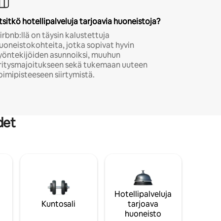
tsitkö hotellipalveluja tarjoavia huoneistoja?
irbnb:llä on täysin kalustettuja
uoneistokohteita, jotka sopivat hyvin
yöntekijöiden asunnoiksi, muuhun
ritysmajoitukseen sekä tukemaan uuteen
oimipisteeseen siirtymistä.
det
Hotellipalveluja
Kuntosali
tarjoava
huoneisto