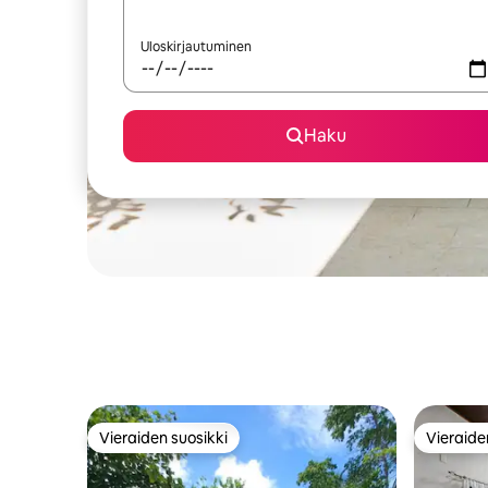
Uloskirjautuminen
Haku
Vieraiden suosikki
Vieraide
Vieraiden suosikki
Vieraide