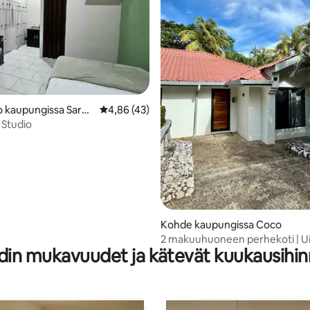
 kaupungissa Sardi
Keskimääräinen arvio 4,86/5, 43 arvostelua
4,86 (43)
 Studio
,86/5, 28 arvostelua
Kohde kaupungissa Coco
2 makuuhuoneen perhekoti | Ui
din mukavuudet ja kätevät kuukausihin
Rancho-grilli | Lähellä rantaa