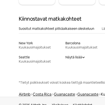
Kiinnostavat matkakohteet
Suositut matkakohteet pitkäaikaiseen oleskeluun
Lä
New York
Barcelona
Kuukausimajoitukset
Kuukausimajoitukset
Seattle
Näytä lisää
Kuukausimajoitukset
*Tietyt poikkeukset voivat koskea tiettyjä maantieteellisiä
Airbnb
Costa Rica
Guanacaste
Guanacaste
Ku