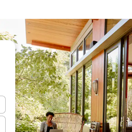
-nuolinäppäimillä tai tutustu koskettamalla tai pyyhkäisemällä.