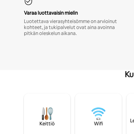
Varaa luottavaisin mielin
Luotettava vierasyhteisömme on arvioinut
kohteet, ja tukipalvelut ovat aina avoinna
pitkän oleskelun aikana.
Ku
L
Keittiö
Wifi