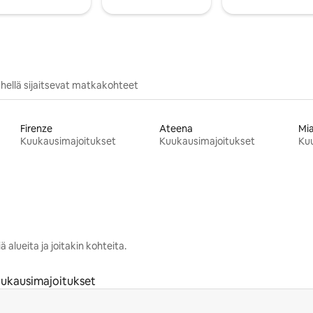
hellä sijaitsevat matkakohteet
Firenze
Ateena
Mi
Kuukausimajoitukset
Kuukausimajoitukset
Ku
 alueita ja joitakin kohteita.
ukausimajoitukset