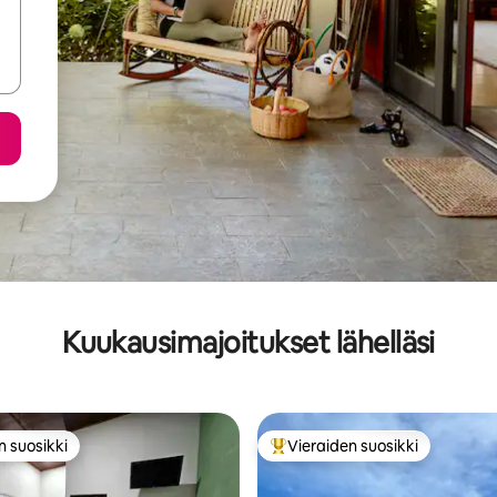
Kuukausimajoitukset lähelläsi
n suosikki
Vieraiden suosikki
n suosikki
Vieraiden suosikkien parhaimm