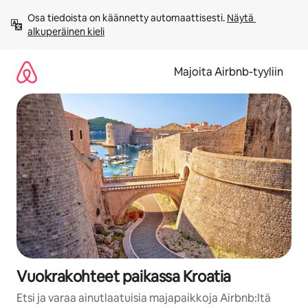
Jätä
Osa tiedoista on käännetty automaattisesti. 
Näytä 
sisältö
alkuperäinen kieli
väliin
Majoita Airbnb-tyyliin
Vuokrakohteet paikassa Kroatia
Etsi ja varaa ainutlaatuisia majapaikkoja Airbnb:ltä