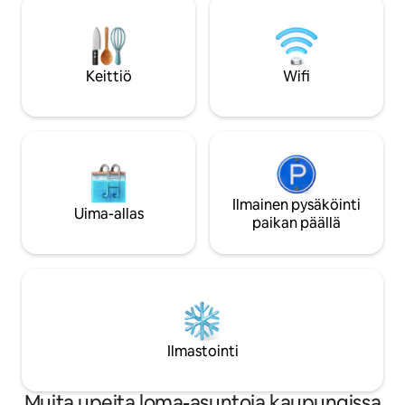
keittiöstä, viihtyisästä olohuoneesta,
päässä kaikista palv
jossa on 70 tuuman HDTV, ja kahdesta
Istrian keskiosassa
tyylikkäästä makuuhuoneesta. Jokainen
erinomainen tuki
hetki täällä lupaa rauhaa ja
tutkimiseen. Katet
unohtumattomia muistoja. Varaa nyt
Keittiö
Wifi
autolle.
mahtavaa pakopaikkaa varten!
Ilmainen pysäköinti
Uima-allas
paikan päällä
Ilmastointi
Muita upeita loma-asuntoja kaupungissa