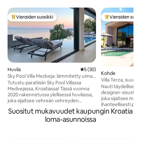
Vieraiden suosikki
Vieraiden suosi
Vieraiden suosikkien parhaimmistoa
Vieraiden suosik
Huvila
Keskimääräinen arvio 5/5, 3
5 (30)
Kohde
Sky Pool Villa Medveja: lämmitetty uima-
Villa Terza, suunni
allas, kylpylä, merinäkymä
Tutustu paratiisiin Sky Pool Villassa
Nauti täydellisestä
Medvejassa, Kroatiassa! Tässä vuonna
designer-sisustet
2020 rakennetussa ylellisessä huvilassa,
joka sijaitsee maas
joka sijaitsee vehreän vehreyden
ihanteellisesti pari
keskellä, on lämmitetty infinity-allas,
Suositut mukavuudet kaupungin Kroatia
Talo on 109 m2 ja t
josta on henkeäsalpaavat näkymät
on kaksi mukavaa
loma-asunnoissa
Quarnaronlahdelle. Nauti porealtaasta,
kylpyhuone, olohu
saunasta ja grilliruokailusta laajalla
keittiö ja kaunis ul
terassilla ja yksityisessä puutarhassa.
kaasugrilli ja lä
Sisällä voit nauttia huippuluokan
Talo sijaitsee 2 kil