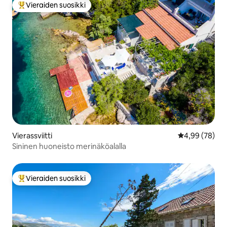
Vieraiden suosikki
Vieraiden suosikkien parhaimmistoa
Vierassviitti
Keskimääräine
4,99 (78)
Sininen huoneisto merinäköalalla
Vieraiden suosikki
Vieraiden suosikkien parhaimmistoa