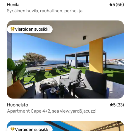
Huvila
Keskimäärä
5 (66)
Syrjäinen huvila, rauhallinen, perhe- ja
lemmikkiystävällinen
Vieraiden suosikki
Vieraiden suosikkien parhaimmistoa
Huoneisto
Keskimäärä
5 (33)
Apartment Cape 4+2, sea view:yard&jacuzzi
Vieraiden suosikki