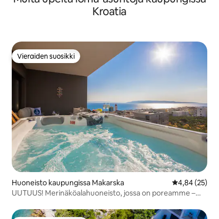
Kroatia
Vieraiden suosikki
Vieraiden suosikki
Huoneisto kaupungissa Makarska
Keskimääräine
4,84 (25)
UUTUUS! Merinäköalahuoneisto, jossa on poreamme –
Makarska #2