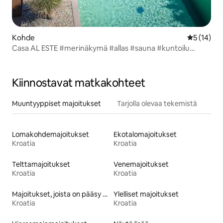
Kohde
Keskimäärä
5 (14)
Casa AL ESTE #merinäkymä #allas #sauna #kuntoilu
#jooga
Kiinnostavat matkakohteet
Muuntyyppiset majoitukset
Tarjolla olevaa tekemistä
Lomakohdemajoitukset
Ekotalomajoitukset
Kroatia
Kroatia
Telttamajoitukset
Venemajoitukset
Kroatia
Kroatia
Majoitukset, joista on pääsy rannalle
Ylelliset majoitukset
Kroatia
Kroatia