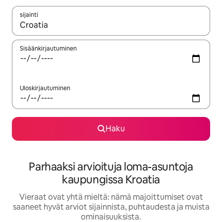
sijainti
Kun tulokset ovat saatavilla, navigoi ylös- ja alas-nuolinäppäimi
Sisäänkirjautuminen
Uloskirjautuminen
Haku
Parhaaksi arvioituja loma-asuntoja
kaupungissa Kroatia
Vieraat ovat yhtä mieltä: nämä majoittumiset ovat
saaneet hyvät arviot sijainnista, puhtaudesta ja muista
ominaisuuksista.