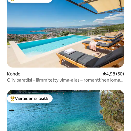
Vieraiden suosikkien parhaimmistoa
Kohde
Keskimääräine
4,98 (50)
Oliiviparatiisi – lämmitetty uima-allas – romanttinen loma
kahdelle
Vieraiden suosikki
Vieraiden suosikkien parhaimmistoa