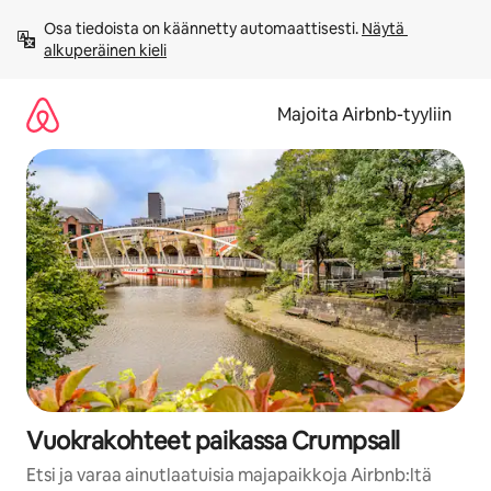
Jätä
Osa tiedoista on käännetty automaattisesti. 
Näytä 
sisältö
alkuperäinen kieli
väliin
Majoita Airbnb-tyyliin
Vuokrakohteet paikassa Crumpsall
Etsi ja varaa ainutlaatuisia majapaikkoja Airbnb:ltä