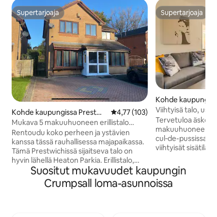
Supertarjoaja
Supertarjoaja
Supertarjoaja
Supertarjoaja
Kohde kaupungiss
h
Viihtyisä talo, usko
Kohde kaupungissa Prestwi
Keskimääräinen arvio 4,77/5, 10
4,77 (103)
Tervetuloa äskett
ch
Mukava 5 makuuhuoneen erillistalo
makuuhuoneen pari
Heaton Parkin lähellä
Rentoudu koko perheen ja ystävien
cul‑de-pussissa. Ka
kanssa tässä rauhallisessa majapaikassa.
viihtyisät sisätilat
Tämä Prestwichissä sijaitseva talo on
puutarhaan. 2 min
hyvin lähellä Heaton Parkia. Erillistalo,
raitiovaunu- ja buss
Suositut mukavuudet kaupungin
jossa on 4 makuuhuonetta yläkerrassa, 1
säännöllinen 15 mi
makuuhuone, jossa on oma kylpyhuone,
Crumpsall loma-asunnoissa
kaupungin keskus
alakerrassa sekä patio/puutarha.
keskusta ja AO Ar
Pysäköinti tien ulkopuolella enintään
ajomatkan päässä.
kuudelle autolle. Ihanteellinen
5 minuutin kävely
tapahtumiin Heaton Parkissa, joka on