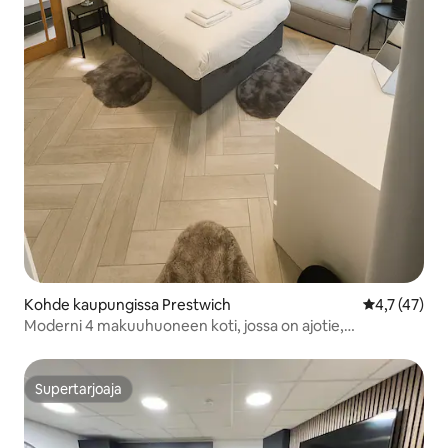
Kohde kaupungissa Prestwich
Keskimääräin
4,7 (47)
Moderni 4 makuuhuoneen koti, jossa on ajotie,
Prestwichissä
Supertarjoaja
Supertarjoaja