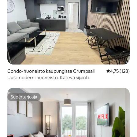
Condo-huoneisto kaupungissa Crumpsall
Keskimääräinen
4,75 (128)
Uusi moderni huoneisto. Kätevä sijainti.
Supertarjoaja
Supertarjoaja