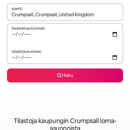
sijainti
Kun tulokset ovat saatavilla, navigoi ylös- ja alas-nuolinäppäimi
Sisäänkirjautuminen
Uloskirjautuminen
Haku
Tilastoja kaupungin Crumpsall loma-
asunnoista