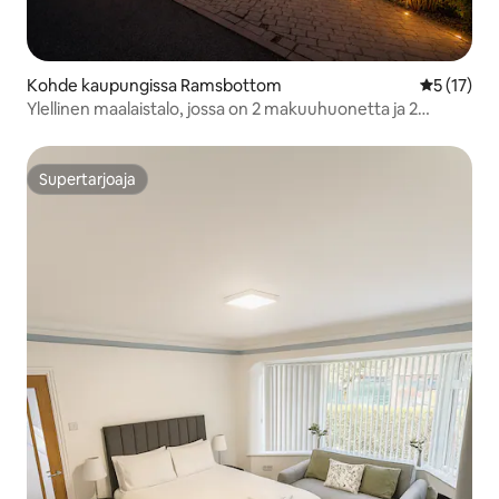
Kohde kaupungissa Ramsbottom
Keskimäärä
5 (17)
Ylellinen maalaistalo, jossa on 2 makuuhuonetta ja 2
poreallasta
Supertarjoaja
Supertarjoaja