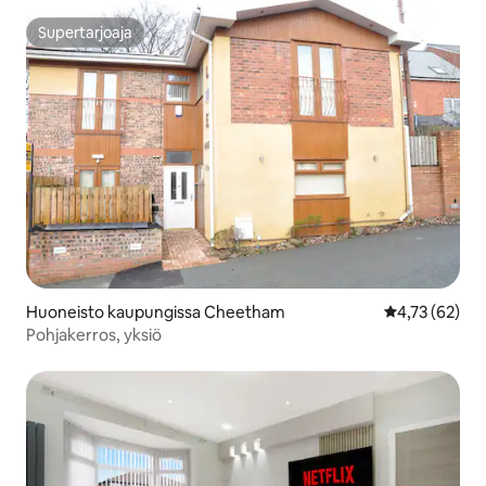
Supertarjoaja
Supertarjoaja
Huoneisto kaupungissa Cheetham
Keskimääräine
4,73 (62)
Pohjakerros, yksiö