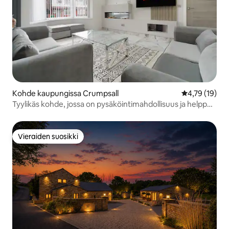
Kohde kaupungissa Crumpsall
Keskimääräine
4,79 (19)
Tyylikäs kohde, jossa on pysäköintimahdollisuus ja helppo
pääsy kaupunkiin
Vieraiden suosikki
Vieraiden suosikki