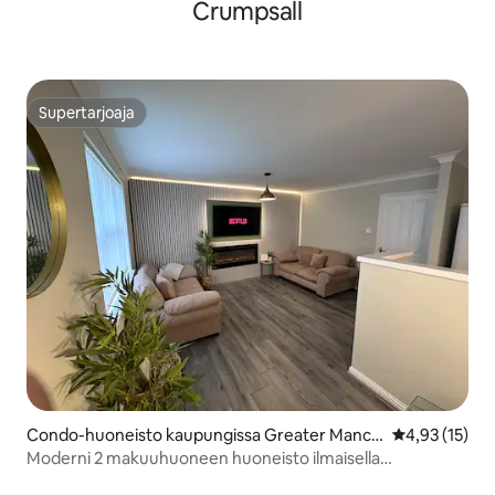
Crumpsall
Supertarjoaja
Supertarjoaja
Condo-huoneisto kaupungissa Greater Manch
Keskimääräine
4,93 (15)
ester
Moderni 2 makuuhuoneen huoneisto ilmaisella
pysäköinnillä