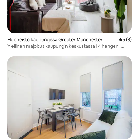
Huoneisto kaupungissa Greater Manchester
Keskimäär
5 (3)
Ylellinen majoitus kaupungin keskustassa | 4 hengen |
Pysäköinti