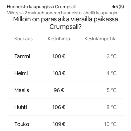
Huoneisto kaupungissa Crumpsall
Keskimäär
5 (5)
Viihtyisä 2 makuuhuoneen huoneisto lähellä kaupungin
Milloin on paras aika vierailla paikassa
keskustaa
Crumpsall?
Kuukausi
Keskihinta
Keskilämpötila
Tammi
100 €
3 °C
Helmi
103 €
4 °C
Maalis
96 €
5 °C
Huhti
106 €
8 °C
Touko
109 €
10 °C