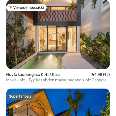
Vieraiden suosikki
Vieraiden suosikkien parhaimmistoa
Huvila kaupungissa Kuta Utara
Keskimääräine
4,98 (42)
Makia Loft – Tyylikäs yhden makuuhuoneen loft Canggun
sydämessä
Supertarjoaja
Supertarjoaja