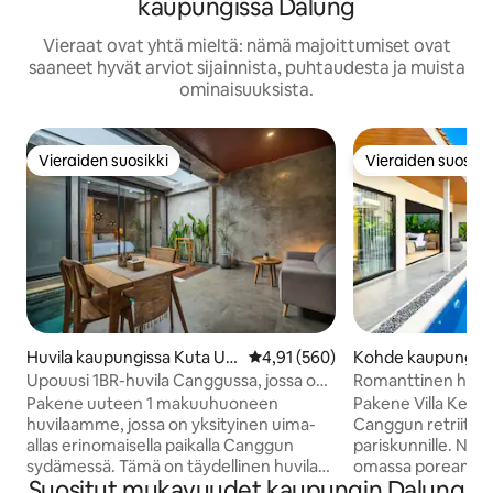
kaupungissa Dalung
Vieraat ovat yhtä mieltä: nämä majoittumiset ovat
saaneet hyvät arviot sijainnista, puhtaudesta ja muista
ominaisuuksista.
Vieraiden suosikki
Vieraiden suosikk
Vieraiden suosikki
Vieraiden suosikk
Huvila kaupungissa Kuta Ut
Keskimääräinen arvio 4,91/5, 56
4,91 (560)
Kohde kaupungis
ara
uta Utara
Upouusi 1BR-huvila Canggussa, jossa on
Romanttinen huvila
oma uima-allas
ylellisyys
Pakene uuteen 1 makuuhuoneen
Pakene Villa Kenii
huvilaamme, jossa on yksityinen uima-
Canggun retriittiin
allas erinomaisella paikalla Canggun
pariskunnille. Nauti
sydämessä. Tämä on täydellinen huvila
omassa poreammee
Suositut mukavuudet kaupungin Dalung
pariskunnille tai yksin matkustaville, jotka
sitten tyylikkäiss