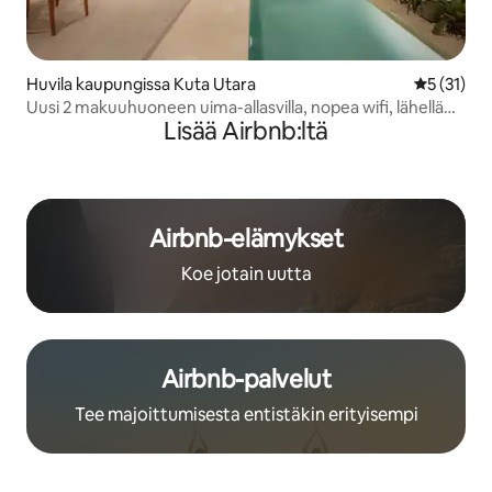
Huvila kaupungissa Kuta Utara
Keskimäärä
5 (31)
Uusi 2 makuuhuoneen uima-allasvilla, nopea wifi, lähellä
Lisää Airbnb:ltä
Canggu Beachia
Airbnb-elämykset
Koe jotain uutta
Airbnb-palvelut
Tee majoittumisesta entistäkin erityisempi