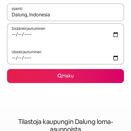
sijainti
Kun tulokset ovat saatavilla, navigoi ylös- ja alas-nuolinäppäimi
Sisäänkirjautuminen
Uloskirjautuminen
Haku
Tilastoja kaupungin Dalung loma-
asunnoista