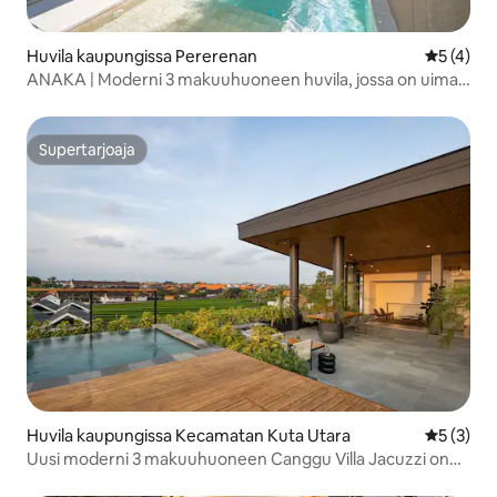
Huvila kaupungissa Pererenan
Keskimäär
5 (4)
ANAKA | Moderni 3 makuuhuoneen huvila, jossa on uima-
allas, lähellä Pererenanin rantaa
Supertarjoaja
Supertarjoaja
Huvila kaupungissa Kecamatan Kuta Utara
Keskimäär
5 (3)
Uusi moderni 3 makuuhuoneen Canggu Villa Jacuzzi on
Top #family