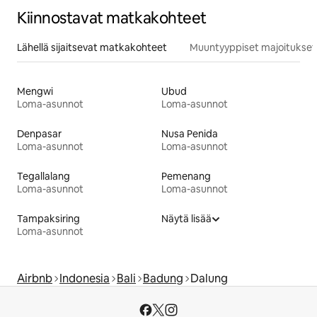
Kiinnostavat matkakohteet
Lähellä sijaitsevat matkakohteet
Muuntyyppiset majoitukset
Mengwi
Ubud
Loma-asunnot
Loma-asunnot
Denpasar
Nusa Penida
Loma-asunnot
Loma-asunnot
Tegallalang
Pemenang
Loma-asunnot
Loma-asunnot
Tampaksiring
Näytä lisää
Loma-asunnot
Airbnb
Indonesia
Bali
Badung
Dalung