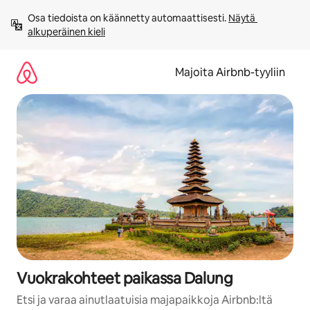
Jätä
Osa tiedoista on käännetty automaattisesti. 
Näytä 
sisältö
alkuperäinen kieli
väliin
Majoita Airbnb-tyyliin
Vuokrakohteet paikassa Dalung
Etsi ja varaa ainutlaatuisia majapaikkoja Airbnb:ltä