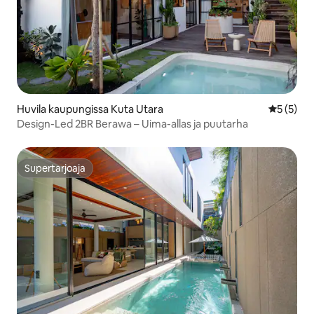
Huvila kaupungissa Kuta Utara
Keskimäär
5 (5)
Design-Led 2BR Berawa – Uima-allas ja puutarha
Supertarjoaja
Supertarjoaja