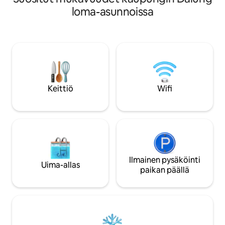
rakastavat tutustua Canggun kuuluisiin
sisätiloissa, joissa
loma-asunnoissa
paikkoihin. Vain 3–5 minuutin
tekstuureja. 2 ma
kävelymatka hyvään ravintolaan,
kylpyhuonetta, m
kauppaan, kuntosaliin, yhteistyötilaan,
henkilöä. Avoin o
pilatekseen, kahviloihin ja baareihin. Se
kylpylätyylinen kyl
on vain muutaman minuutin päässä
ulkotilojen sujuva
kuuluisista rannoista, kuten Nelayan,
intiimin lomapaikan
Batu Bolong, Canggu Beach. Tässä
täydellisesti hääma
huvilassa on ylellinen king-vuode,
viettoon. Kävelym
Keittiö
Wifi
kylpyhuone, keittiö, uima-allas, olohuone
Canggun parhaat ka
ja avoimet oleskelutilat rentoutumiseen
riisipellot. Rauhall
yksityisen uima-altaan äärellä
voi hidastaa ja olla
Ilmainen pysäköinti
Uima-allas
paikan päällä