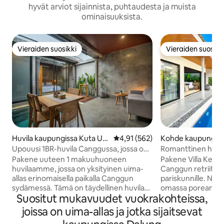
hyvät arviot sijainnista, puhtaudesta ja muista
ominaisuuksista.
Vieraiden suosikki
Vieraiden suosikk
Vieraiden suosikki
Vieraiden suosikk
Huvila kaupungissa Kuta Uta
Keskimääräinen arvio 4,91/5, 56
4,91 (562)
Kohde kaupungis
ra
Kuta Utara
Upouusi 1BR-huvila Canggussa, jossa on
Romanttinen huvila
oma uima-allas
ylellisyys
Pakene uuteen 1 makuuhuoneen
Pakene Villa Kenii
huvilaamme, jossa on yksityinen uima-
Canggun retriittiin
allas erinomaisella paikalla Canggun
pariskunnille. Nauti
sydämessä. Tämä on täydellinen huvila
omassa poreammee
Suositut mukavuudet vuokrakohteissa,
pariskunnille tai yksin matkustaville, jotka
sitten tyylikkäiss
rakastavat tutustua Canggun kuuluisiin
sisätiloissa, joissa
joissa on uima-allas ja jotka sijaitsevat
paikkoihin. Vain 3–5 minuutin
tekstuureja. 2 ma