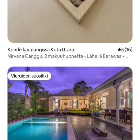
Kohde kaupungissa Kuta Utara
Keskimäärä
5 (16)
Nirvana Canggu, 2 makuuhuonetta • Lähellä Berawaa •
Uima-allas
Vieraiden suosikki
Vieraiden suosikki