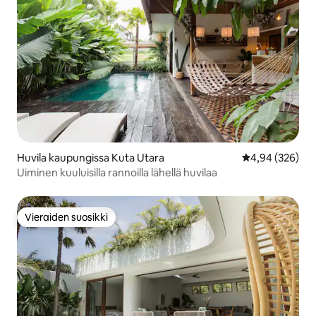
Huvila kaupungissa Kuta Utara
Keskimääräinen
4,94 (326)
Uiminen kuuluisilla rannoilla lähellä huvilaa
Vieraiden suosikki
Vieraiden suosikki