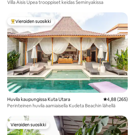
Villa Aisis Upea trooppiset keidas Seminyakissa
Vieraiden suosikki
Vieraiden suosikkien parhaimmistoa
Huvila kaupungissa Kuta Utara
Keskimääräinen
4,88 (265)
Perinteinen huvila aamiaisella Kudeta Beachin lähellä
Vieraiden suosikki
Vieraiden suosikki