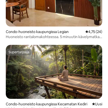
Condo-huoneisto kaupungissa Legian
Keskimääräine
4,75 (24)
Huoneisto rantalomakohteessa. 5 minuutin kävelymatka
Legianin rannalle
Supertarjoaja
Supertarjoaja
Condo-huoneisto kaupungissa Kecamatan Kediri
Uusi maja
Uusi