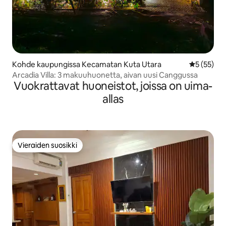
Kohde kaupungissa Kecamatan Kuta Utara
Keskimäärä
5 (55)
Arcadia Villa: 3 makuuhuonetta, aivan uusi Canggussa
Vuokrattavat huoneistot, joissa on uima-
allas
Vieraiden suosikki
Vieraiden suosikki