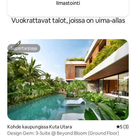
Ilmastointi
Vuokrattavat talot, joissa on uima-allas
Supertarjoaja
Supertarjoaja
Kohde kaupungissa Kuta Utara
Keskimäär
5 (3)
Design Gem: 3-Suite @ Beyond Bloom (Ground Floor)