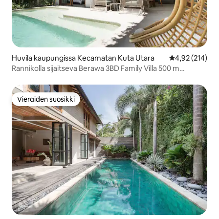
Huvila kaupungissa Kecamatan Kuta Utara
Keskimääräinen
4,92 (214)
Rannikolla sijaitseva Berawa 3BD Family Villa 500 m
rannalta
Vieraiden suosikki
Vieraiden suosikki