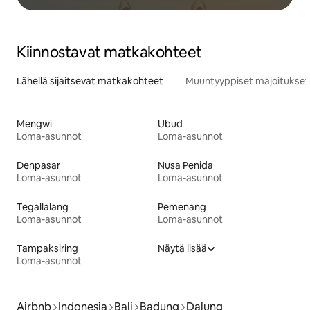
Kiinnostavat matkakohteet
Lähellä sijaitsevat matkakohteet
Muuntyyppiset majoitukset
Mengwi
Ubud
Loma-asunnot
Loma-asunnot
Denpasar
Nusa Penida
Loma-asunnot
Loma-asunnot
Tegallalang
Pemenang
Loma-asunnot
Loma-asunnot
Tampaksiring
Näytä lisää
Loma-asunnot
Airbnb
Indonesia
Bali
Badung
Dalung