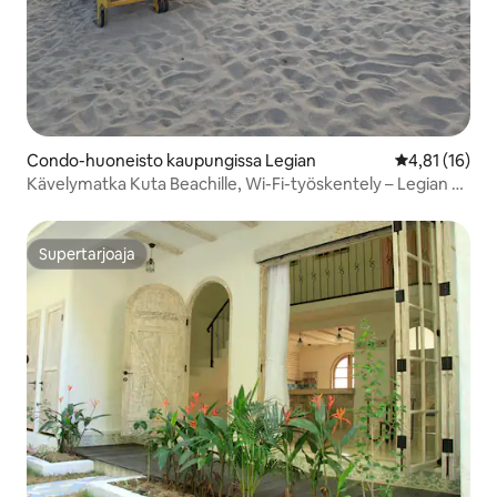
Condo-huoneisto kaupungissa Legian
Keskimääräine
4,81 (16)
Kävelymatka Kuta Beachille, Wi-Fi-työskentely – Legian –
Seminyak
Supertarjoaja
Supertarjoaja