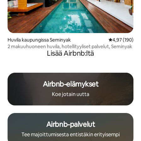
Huvila kaupungissa Seminyak
Keskimääräinen
4,97 (190)
2 makuuhuoneen huvila, hotellityyliset palvelut, Seminyak
Lisää Airbnb:ltä
Airbnb-elämykset
Koe jotain uutta
Airbnb-palvelut
Tee majoittumisesta entistäkin erityisempi