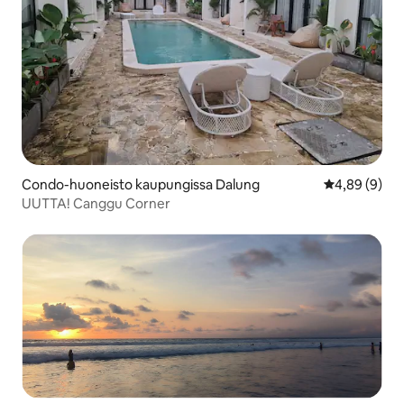
Condo-huoneisto kaupungissa Dalung
Keskimääräin
4,89 (9)
UUTTA! Canggu Corner