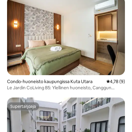
Condo-huoneisto kaupungissa Kuta Utara
Keskimääräin
4,78 (9)
Le Jardin CoLiving B5: Ylellinen huoneisto, Canggun
keskusta
Supertarjoaja
Supertarjoaja