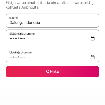
Etsi ja varaa ainutlaatuisia uima-altaalla varustettuja
kohteita Airbnb:ltä
sijainti
Kun tulokset ovat saatavilla, navigoi ylös- ja alas-nuolinäppäimi
Sisäänkirjautuminen
Uloskirjautuminen
Haku