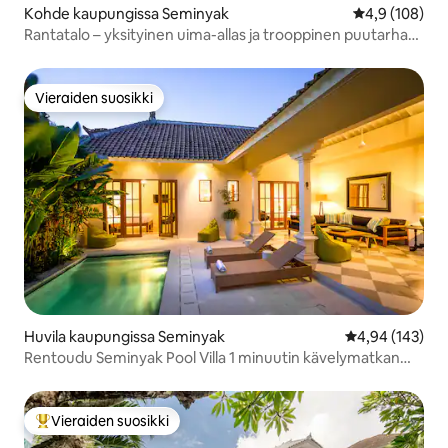
Kohde kaupungissa Seminyak
Keskimääräine
4,9 (108)
Rantatalo – yksityinen uima-allas ja trooppinen puutarha
Seminyakissa
Vieraiden suosikki
Vieraiden suosikki
Huvila kaupungissa Seminyak
Keskimääräinen
4,94 (143)
Rentoudu Seminyak Pool Villa 1 minuutin kävelymatkan
päässä keskustasta
Vieraiden suosikki
Vieraiden suosikkien parhaimmistoa