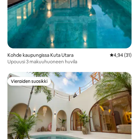
Kohde kaupungissa Kuta Utara
Keskimääräine
4,94 (31)
Upouusi 3 makuuhuoneen huvila
Vieraiden suosikki
Vieraiden suosikki