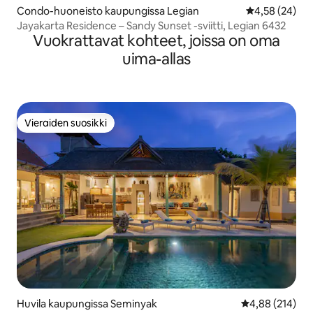
Condo-huoneisto kaupungissa Legian
Keskimääräine
4,58 (24)
Jayakarta Residence – Sandy Sunset -sviitti, Legian 6432
Vuokrattavat kohteet, joissa on oma
uima-allas
Vieraiden suosikki
Vieraiden suosikki
Huvila kaupungissa Seminyak
Keskimääräinen
4,88 (214)