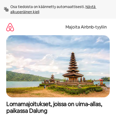
Jätä
Osa tiedoista on käännetty automaattisesti. 
Näytä 
sisältö
alkuperäinen kieli
väliin
Majoita Airbnb-tyyliin
Lomamajoitukset, joissa on uima-allas,
paikassa Dalung