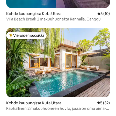
Kohde kaupungissa Kuta Utara
Keskimäärä
5 (10)
Villa Beach Break 2 makuuhuonetta Rannalla, Canggu
Vieraiden suosikki
Vieraiden suosikkien parhaimmistoa
Kohde kaupungissa Kuta Utara
Keskimäärä
5 (32)
Rauhallinen 2 makuuhuoneen huvila, jossa on oma uima-
allas ja sisäpiha