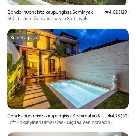
Condo-huoneisto kaupungissa Seminyak
Keskimääräinen
4,62 (129)
600 m rannalle. Sanctuary in Seminyak!
Supertarjoaja
Supertarjoaja
Condo-huoneisto kaupungissa Kecamatan Kut
Keskimääräine
4,75 (32)
a Utara
Loft • Yksityinen uima-allas • Digitaalisen nomadin
majoitus