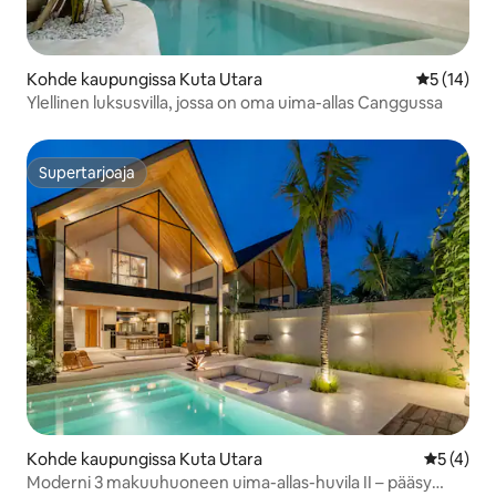
Kohde kaupungissa Kuta Utara
Keskimäärä
5 (14)
Ylellinen luksusvilla, jossa on oma uima-allas Canggussa
Supertarjoaja
Supertarjoaja
Kohde kaupungissa Kuta Utara
Keskimäär
5 (4)
Moderni 3 makuuhuoneen uima-allas-huvila II – pääsy