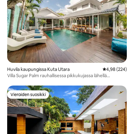
Huvila kaupungissa Kuta Utara
Keskimääräinen
4,98 (224)
Villa Sugar Palm rauhallisessa pikkukujassa lähellä
Seminyak Mallia
Vieraiden suosikki
Vieraiden suosikki