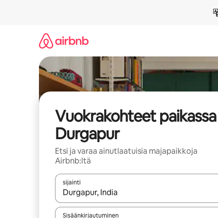
Jätä
sisältö
väliin
Vuokrakohteet paikassa
Durgapur
Etsi ja varaa ainutlaatuisia majapaikkoja
Airbnb:ltä
sijainti
Kun tulokset ovat saatavilla, navigoi ylös- ja alas
Sisäänkirjautuminen