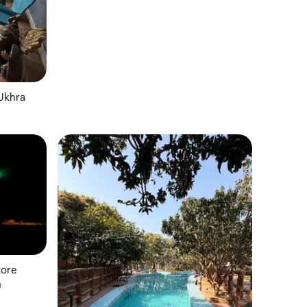
Ukhra
tore
a