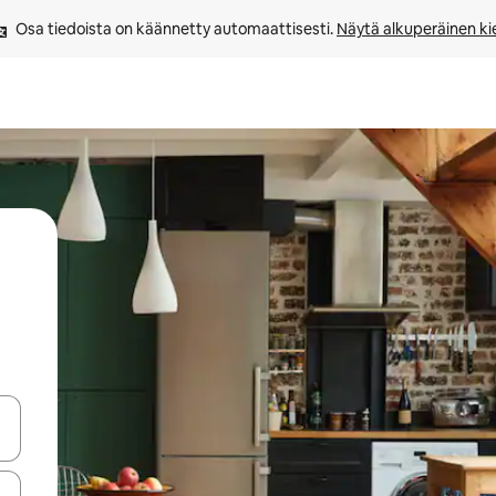
Osa tiedoista on käännetty automaattisesti. 
Näytä alkuperäinen kie
-nuolinäppäimillä tai tutustu koskettamalla tai pyyhkäisemällä.