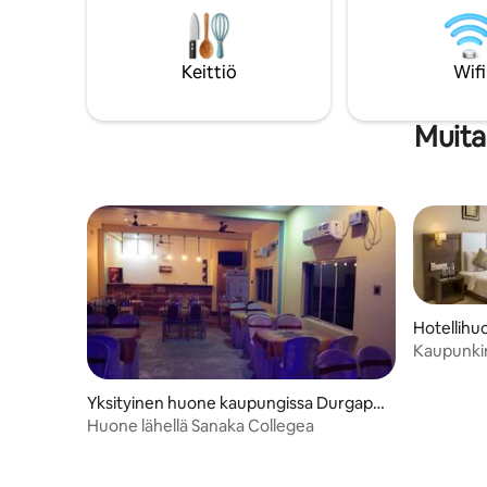
varmistaa
perhe tähän mahtavaan paikkaan, jossa
on paljon tilaa hauskanpitoon.
Keittiö
Wifi
Muita
Hotellihu
Kaupunki
Yksityinen huone kaupungissa Durgapu
r
Huone lähellä Sanaka Collegea