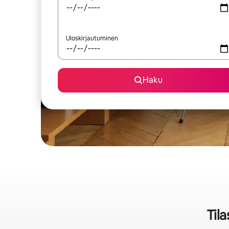
Uloskirjautuminen
Haku
Til