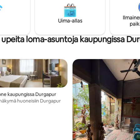
ohjelmia ympäri vuoden ilmaisek
 virkistävän majoittumisesi.
tämä elämys innostaa sinua, tun
kotoisaksi täällä.
Ilmaine
Uima-allas
paik
 upeita loma-asuntoja kaupungissa Du
one kaupungissa Durgapur
näkymä huoneisiin Durgapur