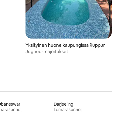
Yksityinen huone kaupungissa Ruppur
Jugnuu-majoitukset
ubaneswar
Darjeeling
ma-asunnot
Loma-asunnot