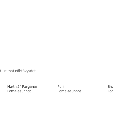
situimmat nähtävyydet
North 24 Parganas
Puri
Bh
Loma-asunnot
Loma-asunnot
Lo