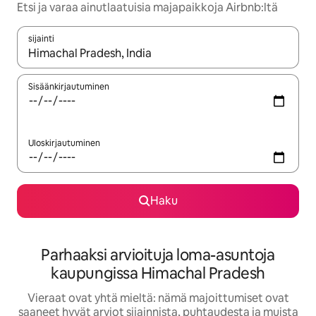
Etsi ja varaa ainutlaatuisia majapaikkoja Airbnb:ltä
sijainti
Kun tulokset ovat saatavilla, navigoi ylös- ja alas-nuolinäppäimi
Sisäänkirjautuminen
Uloskirjautuminen
Haku
Parhaaksi arvioituja loma-asuntoja
kaupungissa Himachal Pradesh
Vieraat ovat yhtä mieltä: nämä majoittumiset ovat
saaneet hyvät arviot sijainnista, puhtaudesta ja muista