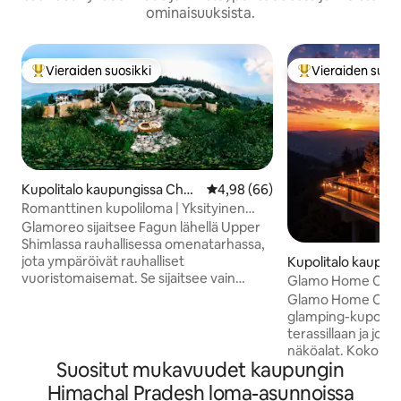
ominaisuuksista.
Vieraiden suosikki
Vieraiden suosi
Vieraiden suosikkien parhaimmistoa
Vieraiden suosik
Kupolitalo kaupungissa Cheo
Keskimääräinen arvio 4,98/5, 6
4,98 (66)
g
Romanttinen kupoliloma | Yksityinen
poreallas | Glamoreo
Glamoreo sijaitsee Fagun lähellä Upper
Shimlassa rauhallisessa omenatarhassa,
jota ympäröivät rauhalliset
Kupolitalo kaupun
vuoristomaisemat. Se sijaitsee vain
Glamo Home Cheog,
25 km:n päässä Shimlasta, ja se tarjoaa
yksityinen majoitu
Glamo Home Cheog
yksityisen ja ainutlaatuisen
glamping-kupoli, jo
lomakohteen. Nauti porealtaasta
terassillaan ja jos
ulkoilmassa, maisemallisista
näköalat. Koko til
metsäkävelyistä, kausiluonteisesta
Suositut mukavuudet kaupungin
kun varaat, ja se t
omenoiden ja kirsikoiden poiminnasta ja
yksityisyyden ja muk
Himachal Pradesh loma-asunnoissa
luonnon rauhoittavista äänistä