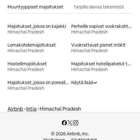
Muuntyyppiset majoitukset
Tarjolla olevaa tekemistä
Majoitukset, joissa on kajakki
Perheille sopivat vuokrakohteet
Himachal Pradesh
Himachal Pradesh
Lomakohdemajoitukset
Vuokrattavat pienet mökit
Himachal Pradesh
Himachal Pradesh
Hostellimajoitukset
Majoitukset hotellipalvelut tarjoavissa huoneistoissa
Himachal Pradesh
Himachal Pradesh
Majoitukset, joissa on poreallas
Näytä lisää
Himachal Pradesh
Airbnb
Intia
Himachal Pradesh
© 2026 Airbnb, Inc.