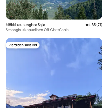
Mökki kaupungissa Sajla
Keskimääräine
4,85 (71)
Sesongin ulkopuolinen Off GlassCabin
|Metsäretki•Kattoikkuna•WiFi
Vieraiden suosikki
Vieraiden suosikki