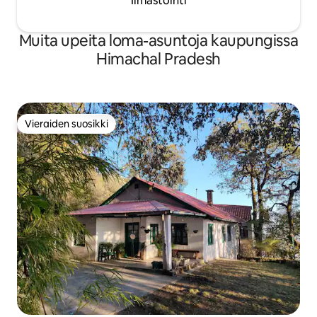
Ilmastointi
Muita upeita loma-asuntoja kaupungissa
Himachal Pradesh
Vieraiden suosikki
Vieraiden suosikki