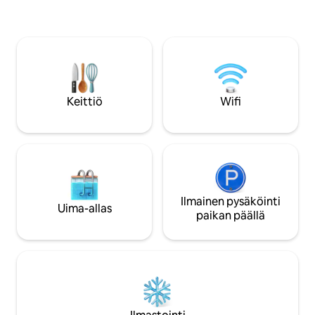
yksityisestä porea
ympärilläsi. Ensiluokkaiset puusisätilat,
projektorista elokuv
luomuruoka ja -maitotuotteet sekä
biljardipöydästä, 
mahdollisuus tutustua maaseudun
ja nuotiopaikasta, 
elämään – täydellinen paikka hidastaa
henkilökohtaista k
tahtia, rentoutua ja kokea rauhaa sen
sijaitsee korotetull
puhtaimmassa muodossa.
nauttia upeista näk
laaksoihin joka su
Keittiö
Wifi
voi nähdä tiloihisi.
Ilmainen pysäköinti
Uima-allas
paikan päällä