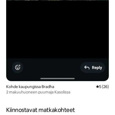
Kohde kaupungissa Bradha
Keskimäärä
5 (26)
2 makuuhuoneen puumaja Kasolissa
Kiinnostavat matkakohteet