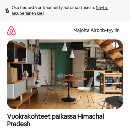
Jätä
Osa tiedoista on käännetty automaattisesti. 
Näytä 
sisältö
alkuperäinen kieli
väliin
Majoita Airbnb-tyyliin
Vuokrakohteet paikassa Himachal
Pradesh