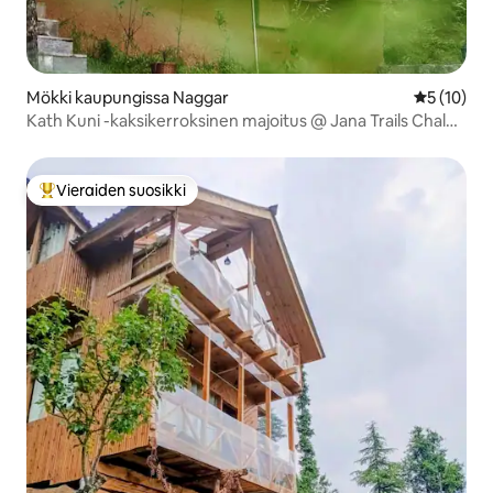
Mökki kaupungissa Naggar
Keskimäärä
5 (10)
Kath Kuni -kaksikerroksinen majoitus @ Jana Trails Chalet,
Manali
Vieraiden suosikki
Vieraiden suosikkien parhaimmistoa