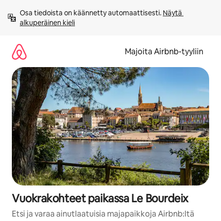
Jätä
Osa tiedoista on käännetty automaattisesti. 
Näytä 
sisältö
alkuperäinen kieli
väliin
Majoita Airbnb-tyyliin
Vuokrakohteet paikassa Le Bourdeix
Etsi ja varaa ainutlaatuisia majapaikkoja Airbnb:ltä