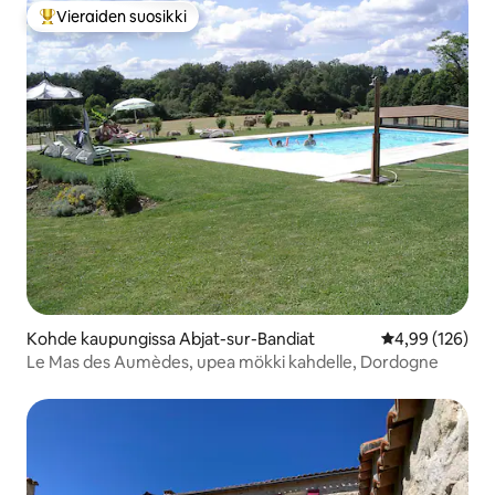
Vieraiden suosikki
Vieraiden suosikkien parhaimmistoa
Kohde kaupungissa Abjat-sur-Bandiat
Keskimääräinen
4,99 (126)
Le Mas des Aumèdes, upea mökki kahdelle, Dordogne