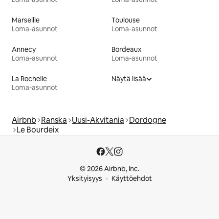
Marseille
Toulouse
Loma-asunnot
Loma-asunnot
Annecy
Bordeaux
Loma-asunnot
Loma-asunnot
La Rochelle
Näytä lisää
Loma-asunnot
Airbnb
Ranska
Uusi-Akvitania
Dordogne
Le Bourdeix
© 2026 Airbnb, Inc.
Yksityisyys
Käyttöehdot