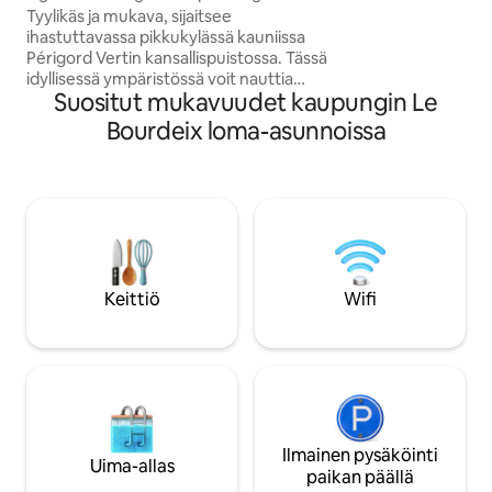
makuuhuoneena. P
yhden hengen vuodetta
Tyylikäs ja mukava, sijaitsee
tilava kylpyhuone,
ihastuttavassa pikkukylässä kauniissa
keittiö, avoin olo-
Périgord Vertin kansallispuistossa. Tässä
kuntoiluhuone.
idyllisessä ympäristössä voit nauttia
Suositut mukavuudet kaupungin Le
rauhasta, tyyneyttä ja luonnosta.
Alkuperäiset ominaisuudet yhdistyvät
Bourdeix loma-asunnoissa
moderneihin mukavuuksiin. Super King -
kokoinen vuode voidaan erottaa
tarjoamaan 2 x yhden hengen vuoteet.
10 minuuttia kauppoihin, järvelle, jossa
on vesiurheilua, ratsastusta, baareja ja
ravintoloita. Viikoittainen markkina
(keskiviikko). 30 minuuttia Brantomeen.
60 minuuttia Limogesin lentokentälle, 2
Keittiö
Wifi
tuntia Bordeauxiin tai La Rochelleen.
Auto välttämätön
Ilmainen pysäköinti
Uima-allas
paikan päällä