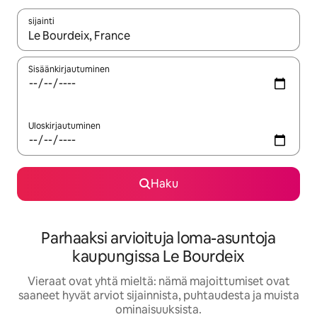
sijainti
Kun tulokset ovat saatavilla, navigoi ylös- ja alas-nuolinäppäimi
Sisäänkirjautuminen
Uloskirjautuminen
Haku
Parhaaksi arvioituja loma-asuntoja
kaupungissa Le Bourdeix
Vieraat ovat yhtä mieltä: nämä majoittumiset ovat
saaneet hyvät arviot sijainnista, puhtaudesta ja muista
ominaisuuksista.