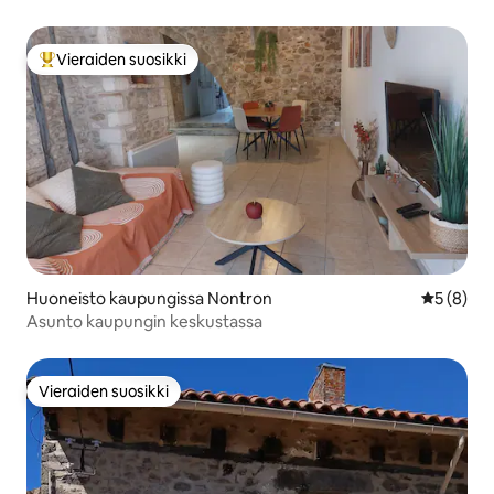
Vieraiden suosikki
Vieraiden suosikkien parhaimmistoa
Huoneisto kaupungissa Nontron
Keskimäär
5 (8)
Asunto kaupungin keskustassa
Vieraiden suosikki
Vieraiden suosikki