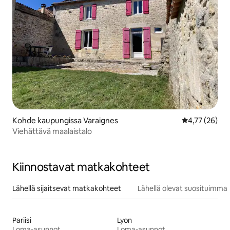
Kohde kaupungissa Varaignes
Keskimääräine
4,77 (26)
Viehättävä maalaistalo
Kiinnostavat matkakohteet
Lähellä sijaitsevat matkakohteet
Lähellä olevat suosituimma
Pariisi
Lyon
Loma-asunnot
Loma-asunnot