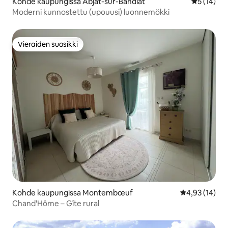
Kohde kaupungissa Abjat-sur-Bandiat
Keskimäärä
5 (14)
Moderni kunnostettu (upouusi) luonnemökki
Vieraiden suosikki
Vieraiden suosikki
Kohde kaupungissa Montembœuf
Keskimääräine
4,93 (14)
Chand'Hôme – Gîte rural