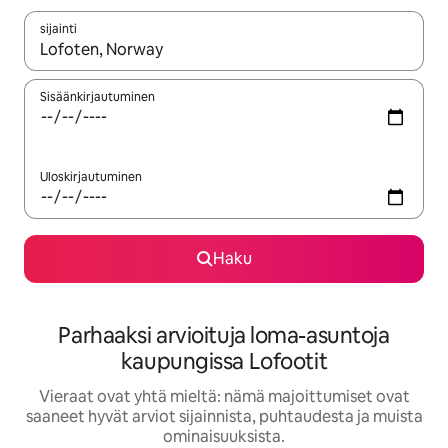
sijainti
Kun tulokset ovat saatavilla, navigoi ylös- ja alas-nuolinäppäimi
Sisäänkirjautuminen
Uloskirjautuminen
Haku
Parhaaksi arvioituja loma-asuntoja
kaupungissa Lofootit
Vieraat ovat yhtä mieltä: nämä majoittumiset ovat
saaneet hyvät arviot sijainnista, puhtaudesta ja muista
ominaisuuksista.