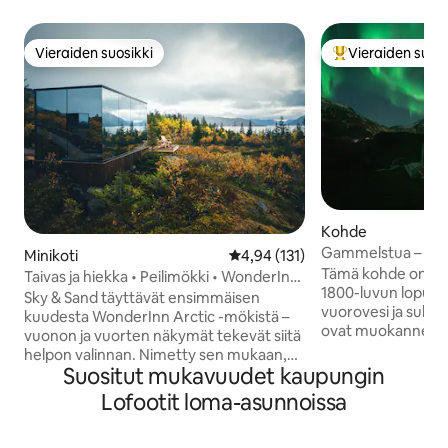
Vieraiden suosikki
Vieraiden suosi
Vieraiden suosikki
Vieraiden suosik
Kohde
Gammelstua – vuo
Minikoti
Keskimääräinen arvio 4,94/5, 13
4,94 (131)
Tämä kohde on sij
Taivas ja hiekka • Peilimökki • WonderInn
1800-luvun lopulta 
Arctic
Sky & Sand täyttävät ensimmäisen
vuorovesi ja suku
kuudesta WonderInn Arctic -mökistä –
ovat muokanneet si
vuonon ja vuorten näkymät tekevät siitä
kunnostetussa tal
helpon valinnan. Nimetty sen mukaan,
alkuperäiset puus
Suositut mukavuudet kaupungin
mikä sitä ympäröi: taivas yläpuolella,
mukavuus. Suurist
vaalea Kvæfjordin rantaviiva alapuolella.
Lofootit loma-asunnoissa
näkymä vuorille ja 
Peililasista heijastuu molemmat valon
ikkunoiden kautta v
muuttuessa. Peilimökki kahdelle:
hiljaisuutta, jotka