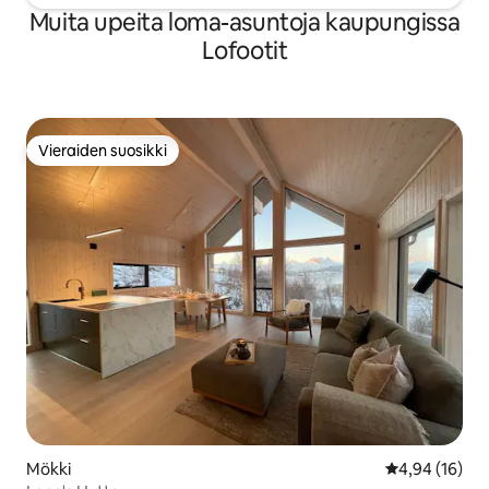
Muita upeita loma-asuntoja kaupungissa
Lofootit
Vieraiden suosikki
Vieraiden suosikki
Mökki
Keskimääräine
4,94 (16)