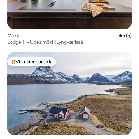
Mökki
Keskimäär
5 (5)
Lodge 11 – Upea mökki Lyngværissä
Vieraiden suosikki
Vieraiden suosikkien parhaimmistoa