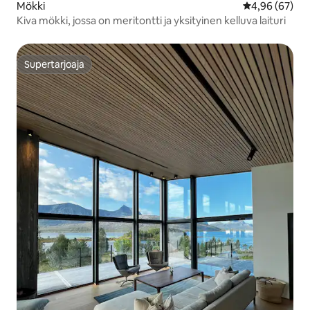
Mökki
Keskimääräine
4,96 (67)
Kiva mökki, jossa on meritontti ja yksityinen kelluva laituri
Supertarjoaja
Supertarjoaja