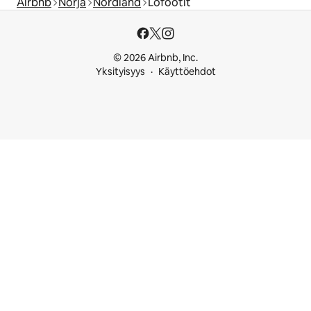
Airbnb
Norja
Nordland
Lofootit
© 2026 Airbnb, Inc.
Yksityisyys
Käyttöehdot