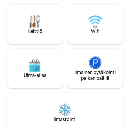
lattiasta kattoon ulottuva lasi, oma
tunnelman. Tässä
terassi, poreallas, näkymät vuoteesta.
makuuhuonetta, til
Kohti avarinta taivasta – paras
avonaisessa tilass
revontulille ja keskiyön auringolle. 20 min
puulämmitteinen po
Harstadiin, 1 h Evenesiin. Sauna
hidastaa tahtia, ol
varattavissa kohteessa. Vuodevaatteet,
Keittiö
Wifi
kokea Lofottien ra
pyyhkeet, aamutakki, tohvelit.
luonteen.
Kattoikkuna, ei pimennysverhoa –
unimaski.
Ilmainen pysäköinti
Uima-allas
paikan päällä
Ilmastointi