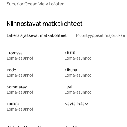
Superior Ocean View Lofoten
Kiinnostavat matkakohteet
Lähellä sijaitsevat matkakohteet
Muuntyyppiset majoitukset
Tromssa
Kittilä
Loma-asunnot
Loma-asunnot
Bodø
Kiiruna
Loma-asunnot
Loma-asunnot
Sommarøy
Levi
Loma-asunnot
Loma-asunnot
Luulaja
Näytä lisää
Loma-asunnot