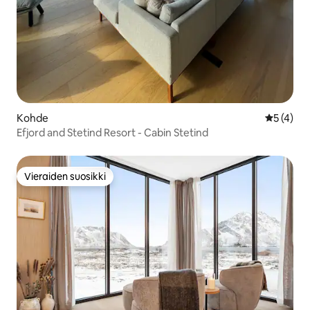
Kohde
Keskimäär
5 (4)
Efjord and Stetind Resort - Cabin Stetind
Vieraiden suosikki
Vieraiden suosikki