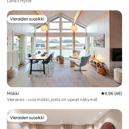
Lana's Hytte
Vieraiden suosikki
Vieraiden suosikki
Mökki
Keskimääräine
4,96 (48)
Væranes - uusi mökki, josta on upeat näkymät
Vieraiden suosikki
Vieraiden suosikki