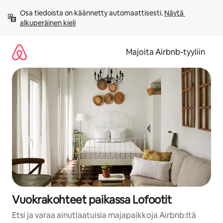
Jätä
Osa tiedoista on käännetty automaattisesti. 
Näytä 
sisältö
alkuperäinen kieli
väliin
Majoita Airbnb-tyyliin
Vuokrakohteet paikassa Lofootit
Etsi ja varaa ainutlaatuisia majapaikkoja Airbnb:ltä