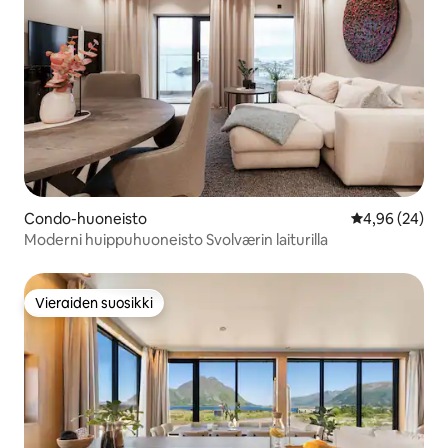
Condo-huoneisto
Keskimääräine
4,96 (24)
Moderni huippuhuoneisto Svolværin laiturilla
Vieraiden suosikki
Vieraiden suosikki