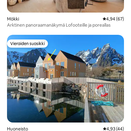
Mökki
Keskimääräine
4,94 (67)
Arktinen panoraamanäkymä Lofooteille ja poreallas
Vieraiden suosikki
Vieraiden suosikki
Huoneisto
Keskimääräine
4,93 (44)